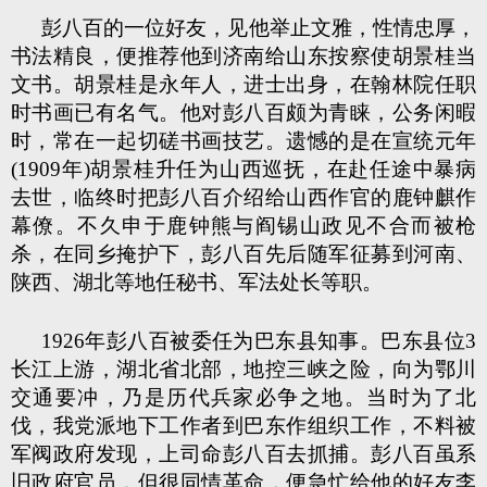
彭八百的一位好友，见他举止文雅，性情忠厚，
书法精良，便推荐他到济南给山东按察使胡景桂当
文书。胡景桂是永年人，进士出身，在翰林院任职
时书画已有名气。他对彭八百颇为青睐，公务闲暇
时，常在一起切磋书画技艺。遗憾的是在宣统元年
(1909年)胡景桂升任为山西巡抚，在赴任途中暴病
去世，临终时把彭八百介绍给山西作官的鹿钟麒作
幕僚。不久申于鹿钟熊与阎锡山政见不合而被枪
杀，在同乡掩护下，彭八百先后随军征募到河南、
陕西、湖北等地任秘书、军法处长等职。
1926年彭八百被委任为巴东县知事。巴东县位3
长江上游，湖北省北部，地控三峡之险，向为鄂川
交通要冲，乃是历代兵家必争之地。当时为了北
伐，我党派地下工作者到巴东作组织工作，不料被
军阀政府发现，上司命彭八百去抓捕。彭八百虽系
旧政府官员，但很同情革命，便急忙给他的好友李