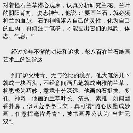
对着怪石兰草潜心观摩，认真分析研究兰花、兰叶
的阴阳背向、姿态神气，他说：“要画兰石，就必须
将兰的血脉、石的神髓溶入自己的灵性，化为自己
的血肉，再倾注于笔墨，才能画出它们的风韵、体
态、气息。”
经过多年不懈的耕耘和追求，彭八百在兰石绘画
艺术上的造诣达
到了炉火纯青、无与伦比的境界。他大笔滚几下
就成一块石头，不经意间画几笔就成幽雅的兰草，
构思极为巧妙，意境十分深远。他画的石挺拔、多
孔、神奇，他画的兰草叶长、清秀、素雅，如闻幽
香扑鼻，似豆蔻亭亭玉立，真可谓“随心泼墨成妙
画，任意挥毫皆丹青”，被书画界公认为“当世无
双”。