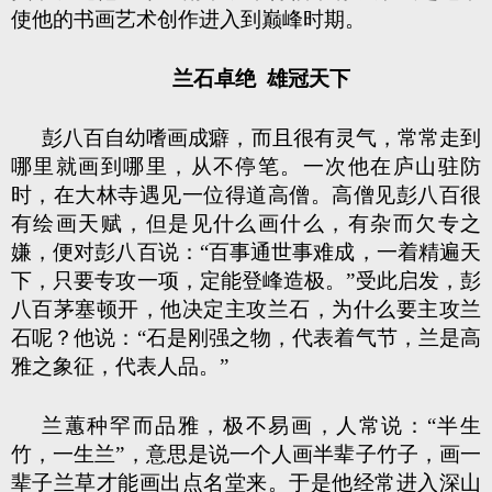
使他的书画艺术创作进入到巅峰时期。
兰石卓绝 雄冠天下
彭八百自幼嗜画成癖，而且很有灵气，常常走到
哪里就画到哪里，从不停笔。一次他在庐山驻防
时，在大林寺遇见一位得道高僧。高僧见彭八百很
有绘画天赋，但是见什么画什么，有杂而欠专之
嫌，便对彭八百说：“百事通世事难成，一着精遍天
下，只要专攻一项，定能登峰造极。”受此启发，彭
八百茅塞顿开，他决定主攻兰石，为什么要主攻兰
石呢？他说：“石是刚强之物，代表着气节，兰是高
雅之象征，代表人品。”
兰蕙种罕而品雅，极不易画，人常说：“半生
竹，一生兰”，意思是说一个人画半辈子竹子，画一
辈子兰草才能画出点名堂来。于是他经常进入深山