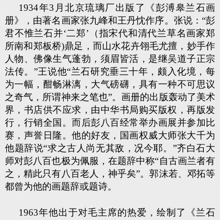
1934年3月北京琉璃厂出版了《彭溥皋兰石画
册》，由著名画家张九峰和王丹忱作序。张说：“彭
君不惟兰石并‘二郑’（指宋代和清代兰草名画家郑
所南和郑板桥)鼎足，而山水花卉翎毛尤擅，妙手作
人物、佛像生气蓬勃，须眉皆活，是继吴道子正宗
法传。”王说他“兰石研究垂三十年，颇入化境，每
为一幅，酣畅淋漓，大气磅礴，具有一种不可思议
之奇气，所谓神来之笔也”。画册的出版轰动了美术
界，书店供不应求，由中华书局购买版权，再版发
行，行销全国。而后彭八百经常举办画展并参加比
赛，声誉日隆。他的好友，国画权威大师张大千为
他题辞说“求之古人尚无其敌，况今耶。”齐白石大
师对彭八百也极为佩服，在题辞中称“自古画兰者有
之，精此只有八百老人，神乎矣”。郭沫若、邓拓等
都曾为他的画题辞或题诗。
1963年他出于对毛主席的热爱，绘制了《兰石