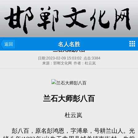
名人名胜
返回
兰石大师彭八百
日期:
2023-02-09 15:03:02
点击:
3384
来源：邯郸文化网 作者：杜云岚
兰石大师彭八百
杜云岚
彭八百，原名彭鸿恩，字溥皋，号耕兰山人。光