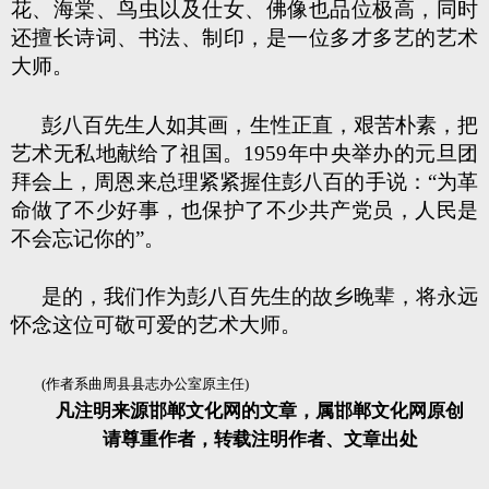
花、海棠、鸟虫以及仕女、佛像也品位极高，同时
还擅长诗词、书法、制印，是一位多才多艺的艺术
大师。
彭八百先生人如其画，生性正直，艰苦朴素，把
艺术无私地献给了祖国。1959年中央举办的元旦团
拜会上，周恩来总理紧紧握住彭八百的手说：“为革
命做了不少好事，也保护了不少共产党员，人民是
不会忘记你的”。
是的，我们作为彭八百先生的故乡晚辈，将永远
怀念这位可敬可爱的艺术大师。
(作者系曲周县县志办公室原主任)
凡注明来源邯郸文化网的文章，属邯郸文化网原创
请尊重作者，转载注明作者、文章出处