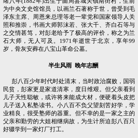
绪八年(1882年)出生于曲周县城关镇南街村，生前
为中央文史馆馆员，以画兰石著称于世，曾受到毛
泽东主席、周恩来总理等老一辈党和国家领导人关
照和推崇，书画大师郭沫若、张大千、齐白石等与
之交情甚笃，对彭老给予了极高的评价，称之为兰
石大师，无人可及。1971年逝世于北京，享年99
岁，骨灰安葬在八宝山革命公墓。
半生风雨 晚年志酬
彭八百少年时代时处清末，当时政治腐败，国弱
民贫，彭家更是家道清寒，度日维艰。但父亲看到
儿子天性聪敏，或许将来能成大材，便硬着头皮把
儿子送入私塾读书。小八百不负父望刻苦好学，学
业精良，很受塾师的器重。但不幸的是一家之主的
父亲和勤劳的大姐相继病故，为生计所迫彭八百只
好辍学到一家灯厂打工。