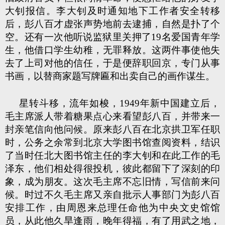
大钊报信。李大钊及时通知地下工作者安全转移
后，彭八百才虚张声势地前去逮捕，自然是扑了个
空。还有一次他听说监狱里关押了19名爱国青年学
生，他借口学生幼稚，无罪释放。这两件事使他失
去了上司对他的信任，于是便辞职回京，专门从事
书画，以替商家题写牌匾和出卖自己的画作谋生。
星转斗移，流年如梭，1949年新中国建立后，
毛主席派人带着糖果点心来看望彭八百，并带来一
封亲笔信向他问候。原来彭八百在北京拱卫军任职
时，公务之余常到北京大学图书馆查阅资料，结识
了当时任北大图书馆主任的李大钊和在此工作的毛
泽东，他们相处得很投机，彼此都留下了深刻的印
象，成为朋友。这次毛主席不忘旧情，写信前来问
候。时过不久毛主席又亲自批示人事部门为彭八百
安排工作，由周恩来总理任命他为中央文史馆馆
员，从此他久旱逢雨，晚年得福，有了用武之地，