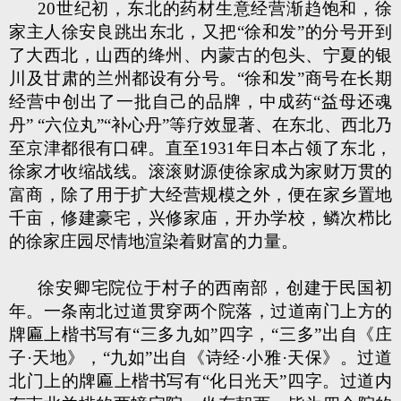
20世纪初，东北的药材生意经营渐趋饱和，徐
家主人徐安良跳出东北，又把“徐和发”的分号开到
了大西北，山西的绛州、内蒙古的包头、宁夏的银
川及甘肃的兰州都设有分号。“徐和发”商号在长期
经营中创出了一批自己的品牌，中成药“益母还魂
丹” “六位丸”“补心丹”等疗效显著、在东北、西北乃
至京津都很有口碑。直至1931年日本占领了东北，
徐家才收缩战线。滚滚财源使徐家成为家财万贯的
富商，除了用于扩大经营规模之外，便在家乡置地
千亩，修建豪宅，兴修家庙，开办学校，鳞次栉比
的徐家庄园尽情地渲染着财富的力量。
徐安卿宅院位于村子的西南部，创建于民国初
年。一条南北过道贯穿两个院落，过道南门上方的
牌匾上楷书写有“三多九如”四字，“三多”出自《庄
子·天地》，“九如”出自《诗经·小雅·天保》。过道
北门上的牌匾上楷书写有“化日光天”四字。过道内