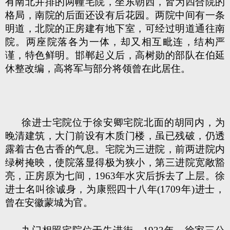
有南北并排的两幢宅院，坐东朝西，皆为四合院的
格局，南院的后面还设有后花园。两院中间有一条
明道，北院的正房建有地下室，可经过明道通往南
院。两座院落各为一体，却又相互毗连，结构严
谨，特色鲜明。邯郸起义后，高树勋的部队在伯延
休整改编，高将军与部分将领曾在此居住。
徐进士宅院位于徐安卿宅院北面的胡同内，为
晚清建筑，大门前设有木质门楼，虽已残破，仍透
露着古色古香的气息。宅院为三进院，前两进院内
绿树掩映，使院落显得极为狭小，第三进院宽敞豁
亮，正房原为七间，1963年水灾后拆去了上层。徐
进士名叫徐诚身，为康熙四十八年(1709年)进士，
曾在安徽蒙城为官。