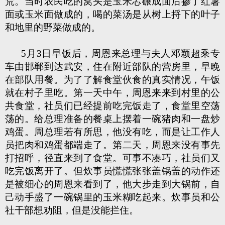
荒。当时农民吃的窝头是玉米芯碾成面后掺了红薯
面或玉米面做成的，喝的菜汤是从树上捋下的叶子
和地里的野菜做成的。
5月3日早饭后，周恩来总理与夫人邓颖超乘专
车由邯郸到达武安，住在附近部队的营房里，早晚
在部队用餐。为了了解食堂伙食的真实情况，午饭
就在村子里吃。第一天中午，周恩来来到村里的公
共食堂，社员们已经提前吃完饭走了，食堂里空荡
荡的。给总理准备的餐桌上摆着一碗猪肉和一盘炒
鸡蛋。周总理若有所思，他没有吃，而是让工作人
员把肉和鸡蛋都端走了。第二天，周恩来没有事先
打招呼，径直来到了食堂。可事不凑巧，社员们又
吃完饭离开了。但炊事员慌慌张张盖锅盖的动作还
是被细心的周恩来看到了，他大步走到大锅前，自
己动手盛了一碗锅里的玉米糊吃起来。炊事员和公
社干部想劝阻，但是没能拦住。