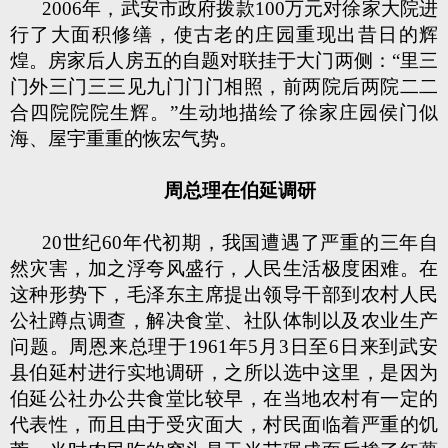
2006年，武安市政府拨款100万元对徐家大院进
行了大面积修缮，使古老的庄园重现出昔日的辉
煌。房家后人房五的自题对联挂于大门两侧：“里三
门外三门三三见九门门门相照，前两院后两院二二
合四院院院生辉。”生动地描绘了徐家庄园侯门似
海、屋宇重重的恢宏气势。
周总理在伯延调研
20世纪60年代初期，我国遭遇了严重的三年自
然灾害，加之浮夸风盛行，人民生活极度困难。在
这种形势下，毛泽东主席提出领导干部到农村人民
公社蹲点调查，解决食堂、社队体制以及农业生产
问题。周恩来总理于1961年5月3日至6日来到武安
县伯延村进行实地调研，之所以选中这里，是因为
伯延公社办公共食堂比较早，在当地农村有一定的
代表性，而且由于受灾面大，村民面临着严重的饥