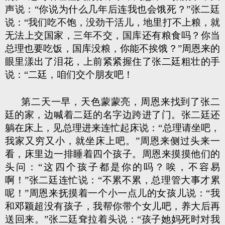
声说：“你说为什么几年后连我也会饿死？”张二廷
说：“我们吃不饱，没劲干活儿，地里打不上粮，就
无法上交国家，三年不交，国库还有粮食吗？你当
总理也要吃饭，国库没粮，你能不挨饿？”周恩来的
眼里漾出了泪花，上前紧紧握住了张二廷粗壮的手
说：“二廷，咱们交个朋友吧！
第二天一早，天色蒙蒙亮，周恩来找到了张二
廷的家，边喊着二廷的名字边跨进了门。张二廷还
躺在床上，见总理进来连忙起床说：“总理请坐吧，
我家又穷又小，就坐床上吧。”周恩来侧过头来一
看，床里边一排睡着四个孩子。周恩来摸摸他们的
头问：“这四个孩子都是你的吗？唉，不容易
啊！”张二廷连忙说：“不累不累，总理管大事才累
呢！”周恩来抚摸着一个小一点儿的女孩儿说：“我
和邓颖超没有孩子，我帮你带个女儿吧，养大后再
送回来。”张二廷耷拉着头说：“孩子她妈死时对我