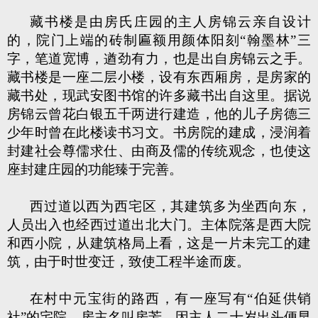
藏书楼是由房氏庄园的主人房锦云亲自设计
的，院门上端的砖制匾额用颜体阳刻“翰墨林”三
字，笔道宽博，遒劲有力，也是出自房锦云之手。
藏书楼是一座二层小楼，设有东西厢房，是房家的
藏书处，现武安图书馆的许多藏书出自这里。据说
房锦云曾花白银五千两进行建造，他的儿子房德三
少年时曾在此楼读书习文。书房院的建成，浸润着
封建社会尊儒求仕、由商及儒的传统观念，也使这
座封建庄园的功能臻于完善。
西过道以西为西宅区，其建筑多为坐西向东，
人员出入也经西过道出北大门。主体院落是西大院
和西小院，从建筑格局上看，这是一片未完工的建
筑，由于时世变迁，致使工程半途而废。
在村中元宝街的路西，有一座写有“伯延供销
社”的宅院，房主名叫房芳，因主人二十岁出头便早