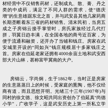
材经营中不仅销售药材，还制成丸、散、膏、丹之
类的中成药，满足了不同人群的需求，使“德庆
增”的生意雄踞东北之首，并与武安县其他几家药商
长期垄断着东三省的药材销售。清末民初，当房五
成之子房锦云接手掌管时，房氏家族经过几代打
拼，羽翼日趋丰满，在全国各地的商号近百家，为
便于流通和融资，还开办了当铺和钱庄。房家在武
安城里开设的“同如兴”钱庄规模居十多家钱庄之
首。房家在伯延老家还拥有4000余亩土地和武安西
部大片山林，甚称富甲冀南的大户。
房锦云，字尚炯，生于1862年，当时正是房家
的生意蒸蒸日上的时候，受家庭的熏陶，他不仅经
商有道，而且思想开明。光绪三十三年(1907年)与
同村的徐文德、徐文昭共同出资创办了伯延真“尚德
小学”，广收学子，这是武安历史上第一所私立学