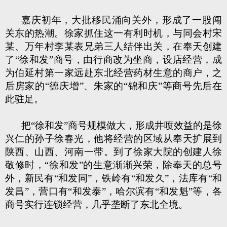
嘉庆初年，大批移民涌向关外，形成了一股闯
关东的热潮。徐家抓住这一有利时机，与同会村宋
某、万年村李某表兄弟三人结伴出关，在奉天创建
了“徐和发”商号，由行商改为坐商，设店经营，成
为伯延村第一家远赴东北经营药材生意的商户，之
后房家的“德庆增”、朱家的“锦和庆”等商号先后在
此驻足。
把“徐和发”商号规模做大，形成井喷效益的是徐
兴仁的孙子徐春光，他将经营的区域从奉天扩展到
陕西、山西、河南一带。到了徐家大院的创建人徐
敬修时，“徐和发”的生意渐渐兴荣，除奉天的总号
外，新民有“和发同”，铁岭有“和发久”，法库有“和
发昌”，营口有“和发泰”，哈尔滨有“和发魁”等，各
商号实行连锁经营，几乎垄断了东北全境。