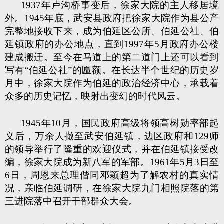
1937年卢沟桥事变后，徐家大院的主人移居境
外。1945年底，武安县政府把徐家大院作为县公产
完整地接收下来，成为伯延区公所、伯延公社、伯
延镇政府的办公地点，直到1997年5月政府办公楼
建成搬迁。至今在马道上的第二道门上还可以看到
写有“伯延公社”的匾额。在长达半个世纪的历史岁
月中，徐家大院作为伯延的政治经济中心，承载着
众多的历史记忆，映射出变幻的时代风云。
1945年10月，国民政府高级将领高树勋率部起
义后，万余人撤至武安伯延镇，边区政府和129师
的领导举行了隆重的欢迎仪式，并在伯延镇接受改
编，徐家大院成为新八军的军部。1961年5月3日至
6日，周恩来总理偕同邓颖超为了解农村的真实情
况，亲临伯延调研，在徐家大院九门相照院落的第
三进院落中召开干部群众大会。