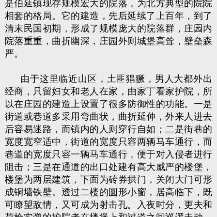
是伯延镇现存规模宏大的院落，为北方典型的院院
相套的格局。它的建造，先后延续了上百年，到了
清末民国初期，形成了规模庞大的院落群，庄园内
院落重重，曲折幽深，庄园外则城堡高耸，壁垒森
严。
由于这里临近山区，土匪猖獗，男人大都外出
经商，只留妇女和老人在家，由家丁看家护院，所
以在庄园的建造上设置了很多防御性的功能。一是
街道或巷道多采用弯曲状，曲折延伸，外来人进去
后容易迷路，而镇内的人则穿行自如；二是街巷的
宽度宽窄适中，街道的宽度只容两辆马车通行，而
巷道的宽度只容一辆马车通行，便于对入侵者进行
阻击；三是在通道的出口处建有高大威严的楼堡，
楼堡为两层建筑，下面为砖券拱门，关闭大门可形
成铜墙铁壁。透过二楼的圆形小窗，居高临下，既
可瞭望敌情，又可成为射击孔。入夜时分，更夫和