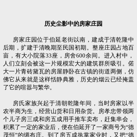
历史尘影中的房家庄园
房家庄园位于伯延老街以南，建成于清乾隆中
后期，扩建于清晚期至民国初期。整座庄园占地百
亩，有大小院落33座，房舍600余间。进入村中，
人们立刻会被这一片规模宏大的建筑群所吸引。偌
大一片青砖黛瓦的房屋静卧在古镇的街道两侧，仿
佛它从来就是这样恬静典雅，历史的烟云已经掩盖
了它的喧嚣与繁华。
房氏家族兴起于清朝乾隆年间，当时房家以半
农半商为生，经营山货和日用杂货。房孝忠带领两
个儿子房三成和房五成用手推车卖布，赶集串会，
积累了一定的家业后，便在伯延开了一家商号为“德
茂恒”的绸布庄。到了房五成执掌家业时，又把“德