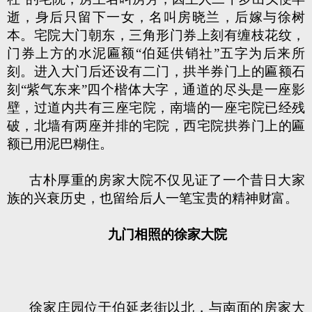
逝，身后只留下一女，名叫房晓兰，后嫁与徐树
本。宅院大门朝东，三角形门券上刻有缠枝花纹，
门券上方的水泥匾额“伯延供销社”五字为后来所
刻。进入大门后还设有二门，拱半券门上的匾额石
刻“紫气东来”四个楷体大字，通道的尽头是一座影
壁，过道内共有三座宅院，南墙的一座宅院已经残
破，北墙有两座并排的宅院，西宅院拱券门上的匾
额已用泥巴糊住。
古朴厚重的房家大院不仅见证了一个昔日大家
族的兴衰历史，也留给后人一笔宝贵的精神财富。
九门相照的徐家大院
徐家庄园位于伯延老街以北，与南面的房家大