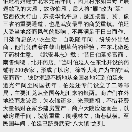
伯延村始建于北宋元祐年间，因其村形如田野上展
翅欲飞的大雁，故称伯雁，后人将“雁”改为“延”。
它西依太行山，东接华北平原，是连接晋、冀、豫
三省的重要通道，也是武安最早的商贸重镇。伯延
人受当地经商风气的影响，不再满足于日出而作、
日落而息的小农生活，自乾隆年间，纷纷外出经
商，他们凭借着在鼓山刨草药的经验，在东北做起
了药材生意。《武安县志》载：“昔日伯延多富商，
南售绸缎，北开药店。”当时伯延人在东北开设的药
铺有200余家，形成了以房、徐等大商户为主的“武
安商帮”，钱财源源不断地从全国各地汇到伯延来。
道光年间至民国初年，伯延还专门设立了二等邮
局，主要汇兑从全国各地汇来的银两。商户们在外
地经商发迹后，为衣锦还乡、光宗耀祖，不惜花费
大量钱财在家乡建房置产，商户大院应运而生，以
致房屋千间，院落重重，阁楼林立，街巷纵横。至
民国年间，伯延已跻身武安“八大镇”之列。