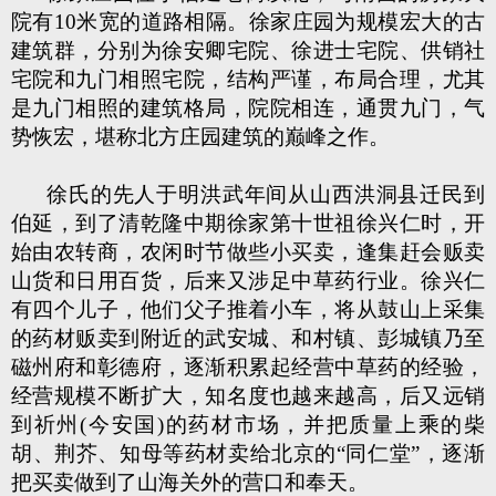
院有10米宽的道路相隔。徐家庄园为规模宏大的古
建筑群，分别为徐安卿宅院、徐进士宅院、供销社
宅院和九门相照宅院，结构严谨，布局合理，尤其
是九门相照的建筑格局，院院相连，通贯九门，气
势恢宏，堪称北方庄园建筑的巅峰之作。
徐氏的先人于明洪武年间从山西洪洞县迁民到
伯延，到了清乾隆中期徐家第十世祖徐兴仁时，开
始由农转商，农闲时节做些小买卖，逢集赶会贩卖
山货和日用百货，后来又涉足中草药行业。徐兴仁
有四个儿子，他们父子推着小车，将从鼓山上采集
的药材贩卖到附近的武安城、和村镇、彭城镇乃至
磁州府和彰德府，逐渐积累起经营中草药的经验，
经营规模不断扩大，知名度也越来越高，后又远销
到祈州(今安国)的药材市场，并把质量上乘的柴
胡、荆芥、知母等药材卖给北京的“同仁堂”，逐渐
把买卖做到了山海关外的营口和奉天。