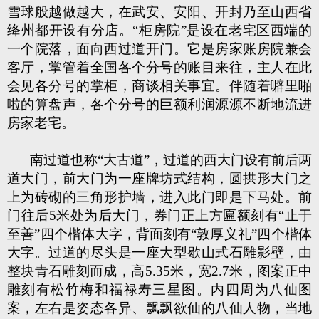
雪球般越做越大，在武安、安阳、开封乃至山西省
绛州都开设有分店。“柜房院”是设在老宅区西端的
一个院落，面向西过道开门。它是房家账房院兼会
客厅，掌管着全国各个分号的账目来往，主人在此
会见各分号的掌柜，商谈相关事宜。伴随着噼里啪
啦的算盘声，各个分号的巨额利润源源不断地流进
房家老宅。
南过道也称“大古道”，过道的西大门设有前后两
道大门，前大门为一座牌坊式结构，圆拱形大门之
上为砖砌的三角形护墙，进入此门即是下马处。前
门往后5米处为后大门，券门正上方匾额刻有“止于
至善”四个楷体大字，背面刻有“敦厚义礼”四个楷体
大字。过道的尽头是一座大型歇山式石雕影壁，由
整块青石雕刻而成，高5.35米，宽2.7米，图案正中
雕刻有松竹梅和福禄寿三星图。内四周为八仙图
案，左右是姿态各异、飘飘欲仙的八仙人物，当地