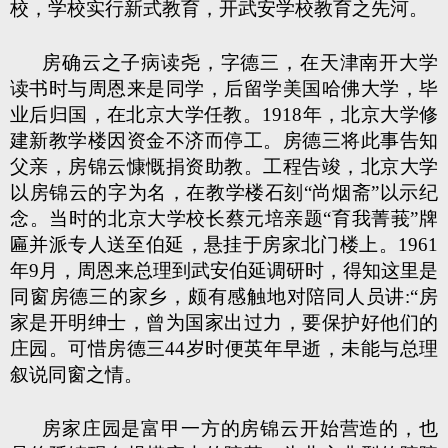
校，学校实行新式教育，开武安学校教育之先河。
房确云之子病读尧，字德三，在天津南开大学
读书时与周恩来是同学，后留学美国哈佛大学，毕
业后归国，在北京大学任教。1918年，北京大学修
建新教学楼因资金不济而停工。房德三将此事告知
父亲，房锦云慷慨捐资助教。工程告竣，北京大学
以房锦云的字为名，在教学楼石刻“尚烟斋”以示纪
念。当时的北京大学校长蔡元培亲题“育我菁莪”牌
匾并派专人送至伯延，悬挂于房家北门楼上。1961
年9月，周恩来总理到武安伯延调研时，得知这里是
同窗房德三的家乡，颇有感触地对陪同人员讲:“房
家是开明绅士，曾为国家出过力，要保护好他们的
庄园。可惜房德三44岁时便英年早逝，未能与总理
叙说同窗之情。
房家庄园是富甲一方的房锦云开始营造的，也