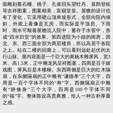
面雕刻着石榴、桃子、孔雀回头望牡丹、喜鹊登枝
等吉祥图案，图案精美，富丽堂皇。屋檐的设计也
有了变化，它采用硬山顶单坡形式，全部向院内倾
斜，外观上看像是瓦房，而实际是平顶房。下雨
时，雨水可顺着屋檐流入院中，蓄存于水窖中，形
成“四水归堂”的效果。第四进院为小姐的闺房，因
北、东、西三面全部为两层楼房，所以高居于各院
之上。站在二楼的回廊上，可以看到远处起伏的太
行山脉。屋内迎面是一个巨大的黄杨木雕屏风，宽3
米、高1.5米，正中雕龙风呈祥图案，四周是百子嬉
戏图，屏风后是木楼梯。东西两侧是巨大的红木隔
扇，在东侧隔扇的正中雕有“谦德孝”三个大字，四
周是一百个字体不同的“寿”字。西侧隔扇正中雕
有“静修身”三个大字，四周是100个字体不同
的“福”字。整体陈设高贵典雅，给人一种古朴厚重
之感。