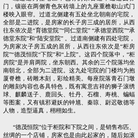
门，镶嵌在两侧青色灰砖墙上的九座重檐歇山式门
楼映入眼帘。过道北侧建有五处坐北朝南的宅院，
全部是二进院，是房家的长子房三成的居所，从西
往东依次是“育德堂院”“同仁堂院” “承德堂西院”“承
德堂东院”和“陆安堂院” 。过道南侧建有四处宅院，
为房家次子房五成的居所，从西往东依次是“柜房
院”“德茂恒院“下院”和“上院”。这四个院落中，“柜
房院”是并肩两院，坐东朝西。其余的三个院落均坐
南朝北，全部为二进院。这九处宅院的门楼均为抱
厦脊檐，砖雕木刻，彩绘精美。每座院落青石门墩
的雕刻内容也各具特色，既有寓意吉祥的狮子滚绣
球、麒麟送子、鹿回头、牡丹、石榴、寿桃、蝙蝠
等图案，又有镇邪避妖的钟馗、秦琼、尉迟敬德等
人物，造型逼真，栩栩如生。
“德茂恒院”位于柜院和下院之间，是销售布匹、
丝绸的一个店铺，房家也是由此起家的，随后如滚