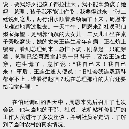
说，要我好歹把孩子都拉扯大，我不能辜负孩子她
妈。总理，孩子我不能让你带，我养得过来。”张二
廷说到这儿，两行泪水顺着脸颊淌了下来，周恩来
也难过地背过脸去。一天中午，周恩来到社员郭仙
娥家探望，见到郭仙娥的大女儿、二女儿正坐在桌
子旁吃窝头，她的丈夫王连生常年有病，正在炕上
躺着。看到总理到来，急忙下炕，刚拿起一只鞋穿
着，总理已经弯腰拿起另一只鞋子，要给王连生
穿。连生慌了，急忙说：“我自己来！我自己
来！”事后，王连生逢人便说：“旧社会我连双新鞋
都穿不上，谁看得起咱？现在总理那样的大官还要
给咱拿鞋哩。”
在伯延调研的四天中，周恩来先后召开了七次
会议，他与当地的干部、社员、农机站和修配厂的
工作人员进行了多次座谈，并到社员家走访，了解
到了当时农村的真实情况。