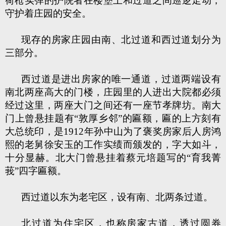
荷枪实弹的护院者在楼堡上和过道之间巡逻走动，
守护着庄园的安全。
现存的房家庄园由南、北过道和西过道划分为
三部分。
西过道是进出房家的唯一通道，过道两端设有
南北两座高大的门楼，庄园里的人进出大院都必须
经过这里，两座大门之间还有一座节孝牌坊。南大
门上曾悬挂题有“敦厚乡邻”的匾额，匾的上方刻有
大总统印，是1912年孙中山为了褒奖房家后人房鸿
熙的老舅徐安玉的工作实绩而颁发的，字大如斗，
十分显赫。北大门曾悬挂着蔡元培题写的“育我菁
莪”四字匾额。
西过道以东为老宅区，设有南、北两条过道。
北过道为住宅区，也称房家古道，透过圆券