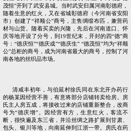
茂恒”开到了武安县城。当时武安归属河南彰德府，
随着生意的红火，又在省城彰德府（今河南省安阳
市）创建了“祥顺公”商号，主售绸缎布匹，兼营药
材与山货。随着买卖的兴隆，先后在河南道口、怀
庆等地开设了分号，到19世纪末，开封的四“德”商
号：“德庆恒”“德庆成”“德庆生” “德茂恒”均为“祥顺
公”总柜的商号，成为河南省最大的商号，控制了河
南各地的丝织品市场。
清咸丰初年，与伯延村徐氏同在东北开办药行
的杨某因经营不善，有意将部分店铺转卖给房。房
氏主人房五成，将接收过来的店铺重新整合，改商
号为“德庆增”。因经营有方，生意红火，客流不
断，很快遍及东三省，并沿丝绸之路扩展到甘肃、
包头、银川等地，向南延伸到江浙一带。房氏在药