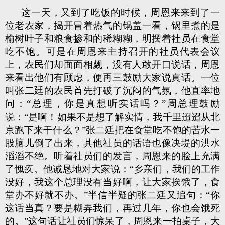
这一天，又到了吃饭的时候，周恩来来到了一
位老农家，揭开冒着热气的锅盖一看，锅里煮的是
榆树叶子和粮食掺和的稀糊糊，明摆着社员在食堂
吃不饱。可是在周恩来主持召开的社员代表会议
上，农民们却面面相觑，没有人敢开口说话，周恩
来看出他们有顾虑，便再三鼓励大家说真话。一位
叫张二廷的农民首先打破了沉闷的气氛，他直率地
问：“总理，你是真想听实话吗？”周总理鼓励
说：“是啊！如果不是想了解实情，我千里迢迢从北
京跑下来干什么？”张二廷把在食堂吃不饱的苦水一
股脑儿倒了出来，其他社员的话语也像决堤的洪水
滔滔不绝。听着社员们的发言，周恩来的脸上充满
了愧疚。他诚恳地对大家说：“乡亲们，我们的工作
没好，我这个总理没有当好啊，让大家挨饿了，食
堂办不好就不办。”半信半疑的张二廷又追句：“你
这话当真？要是糊弄我们，再过几年，你也会饿死
的。”这句话让社员们惊呆了，周恩来一拍桌子，大