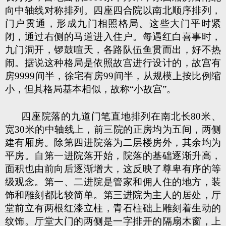
向中轴线对称排列。四座四合院以南北顺序排列，
门户贯通，形成九门相照格局。这些大门平时紧
闭，通过右侧的马道进入住户。每遇红白喜事时，
九门洞开，锣鼓喧天，各路队伍鱼贯而出，好不热
闹。据说这种格局是依照故宫进行设计的，故宫有
房9999间半，徐宅有房99间半，从规模上按比例缩
小，但其格局基本相似，故称“小故宫”。
四座院落的九道门笔直地排列在南北长80米、
宽30米的中轴线上，前三院的正房均为五间，两侧
建有厢房。除第四进院落为二层楼房外，其余均为
平房。自第一进院落开始，院落的基础逐渐升高，
面积也由前向后逐渐增大，这反映了尊卑有序的等
级观念。第一、二进院是管家和佣人住的地方，装
饰和雕刻都比较简单。第三进院为主人的居处，厅
堂前立有两根红漆立柱，青石柱础上雕刻着生动的
纹饰。厅堂大门的两侧是一字排开的隔扇木窗，上