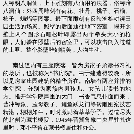
人称明八洞仙，上下雕刻有八仙用的法器，俗称暗
八洞仙；外四周雕刻有荷花、牡丹、桃子、石榴、
柿子、蝙蝠等图案。最下面雕刻有反映渔樵耕读田
园生活的场景。照壁的后面通往地下密室，揭开照
壁上两个圆形石雕松叶即露出两个拳头大小的枪
眼，人们躲在照壁后的密室里，可以攻击闯入过道
的土匪。整个影壁雕刻精美，人物生动。
南过道内有三座院落，皆为房家子弟读书习礼
的场所，也被称为“书房院”。由于建造得较晚，所
以是房家庄园建筑的精华所在。南墙有两座并排的
学堂院，分别为家族内男孩儿、女孩儿读书的地
方。推开学堂院厚重的大门，书香气息扑面而来，
曹冲称象、孟母教子、鲤鱼跃龙门等砖雕图案技艺
精湛，栩栩如生，时时激励着莘莘学子。过道尽头
的北侧为藏书楼院，1945年晋冀鲁豫中央局驻扎这
里时，邓小平曾在藏书楼居住和办公。