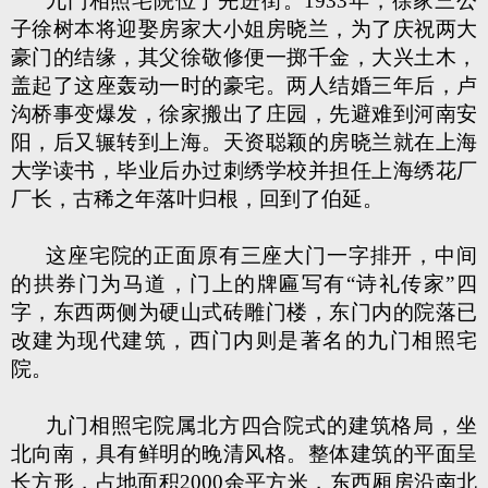
九门相照宅院位于先进街。1933年，徐家三公
子徐树本将迎娶房家大小姐房晓兰，为了庆祝两大
豪门的结缘，其父徐敬修便一掷千金，大兴土木，
盖起了这座轰动一时的豪宅。两人结婚三年后，卢
沟桥事变爆发，徐家搬出了庄园，先避难到河南安
阳，后又辗转到上海。天资聪颖的房晓兰就在上海
大学读书，毕业后办过刺绣学校并担任上海绣花厂
厂长，古稀之年落叶归根，回到了伯延。
这座宅院的正面原有三座大门一字排开，中间
的拱券门为马道，门上的牌匾写有“诗礼传家”四
字，东西两侧为硬山式砖雕门楼，东门内的院落已
改建为现代建筑，西门内则是著名的九门相照宅
院。
九门相照宅院属北方四合院式的建筑格局，坐
北向南，具有鲜明的晚清风格。整体建筑的平面呈
长方形，占地面积2000余平方米，东西厢房沿南北