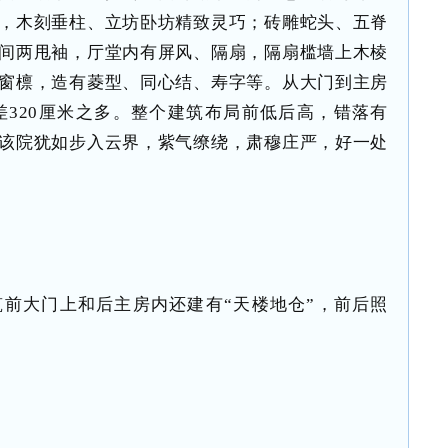
，木刻垂柱、立坊卧坊精致灵巧；砖雕蛇头、五脊
间两甩袖，厅堂内有屏风、隔扇，隔扇槛墙上木棱
窗檩，造有菱型、同心结、寿字等。从大门到主房
差320厘米之多。整个建筑布局前低后高，错落有
该院犹如步入云界，紫气缭绕，肃穆庄严，好一处
前大门上和后主房内还建有“天楼地仓”，前后照