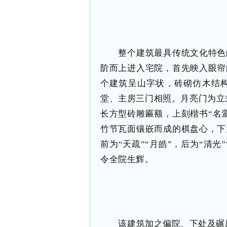
整个建筑最具传统文化特色
阶而上进入宅院，首先映入眼帘
个建筑呈山字状，砖砌仿木结
堂、主房三门相照。月亮门为立式
长方型砖雕匾额，上刻楷书“名
竹节瓦面镶嵌而成的棋盘心，下
前为“天疏”“月皓”，后为“清
令全院生辉。
该建筑加之偏院、下处及碾