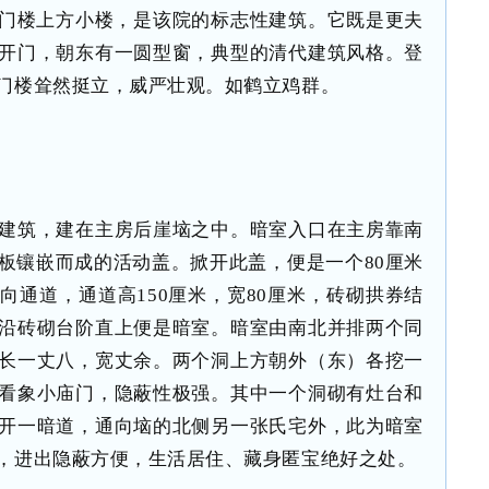
”门楼上方小楼，是该院的标志性建筑。它既是更夫
开门，朝东有一圆型窗，典型的清代建筑风格。登
门楼耸然挺立，威严壮观。如鹤立鸡群。
建筑，建在主房后崖垴之中。暗室入口在主房靠南
板镶嵌而成的活动盖。掀开此盖，便是一个80厘米
向通道，通道高150厘米，宽80厘米，砖砌拱券结
沿砖砌台阶直上便是暗室。暗室由南北并排两个同
长一丈八，宽丈余。两个洞上方朝外（东）各挖一
看象小庙门，隐蔽性极强。其中一个洞砌有灶台和
开一暗道，通向垴的北侧另一张氏宅外，此为暗室
，进出隐蔽方便，生活居住、藏身匿宝绝好之处。