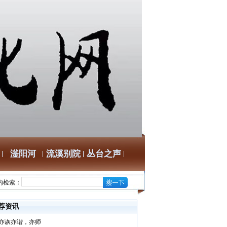
滏阳河
流溪别院
丛台之声
内检索：
荐资讯