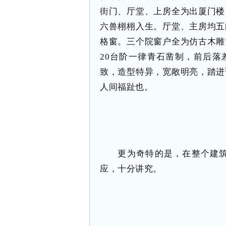
街门、厅堂、上房全为出厦门楼
六兽栩栩入生。厅堂、主房均五
格窗。三个院窗户全为仿古木雕
20台阶一律青石凿制，前后落
致，造型特异，宽敞明亮，踏进
人间福趾也。
更为奇特的是，在整个建筑
应，十分讲究。