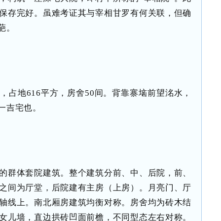
保存完好。虽难考证其与宰相甘罗有何关联，但确
葩。
，占地616平方，房舍50间。背靠寨垴前望洺水，
一吉宅也。
的群体套院建筑。整个建筑分前、中、后院，前、
之间为厅堂，后院建有主房（上房）。月亮门、厅
轴线上。南北厢房建筑均衡对称。房舍均为砖木结
女儿墙，直边拱砖凹面前檐，不同型态左右对称。