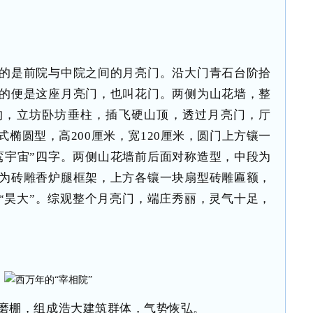
的是前院与中院之间的月亮门。沿大门青石台阶拾
的便是这座月亮门，也叫花门。两侧为山花墙，整
构，立坊卧坊垂柱，插飞硬山顶，透过月亮门，厅
椭圆型，高200厘米，宽120厘米，圆门上方镶一
鸾宇宙”四字。两侧山花墙前后面对称造型，中段为
为砖雕香炉腿框架，上方各镶一块扇型砖雕匾额，
光”“昊大”。综观整个月亮门，端庄秀丽，灵气十足，
磨棚，组成浩大建筑群体，气势恢弘。