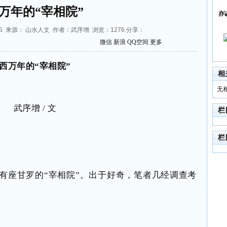
万年的“宰相院”
亦
:41:55 来源： 山水人文 作者：武序增 浏览：
1276
分享：
微信
新浪
QQ空间
更多
西万年的
“宰相院”
相
无
武序增 / 文
栏
栏
有座甘罗的“宰相院”。出于好奇，笔者几经调查考