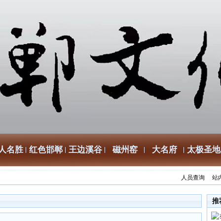
人名胜
红色邯郸
王边溪谷
磁州窑
大名府
太极圣地
人员查询
站
推