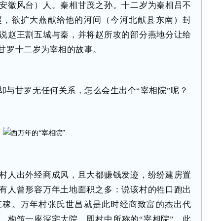
安徽风台）人。秦相甘茂之孙。十二岁为秦相吕不
赵，欲扩大燕献给他的河间（今河北献县东南）封
说赵王割五城与秦，并将赵所攻的部分燕地分让给
甘罗十二岁为宰相的故事。
却与甘罗无任何关系，怎么会生出个“宰相院”呢？
村人出外经商成风，且大都赚钱发迹，纷纷建房置
有人曾形容万年土地面积之多：说该村的牲口跑出
庄稼。万年村张氏世昌就是此时经商致富的杰出代
，构筑一座深宅大院，即村中所称的“宰相院”。此