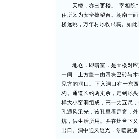
天楼，亦曰更楼。“宰相院
住所又为安全撩望台。朝南一面
楼远眺，万年村尽收眼底。如此
地仓，即暗室，是天楼对应
一间，上方盖一由四块巴砖与木
见方的洞口。下入洞口有一东西
构。通道长约两丈余，走到尽头
样大小窑洞组成，高一丈五尺，
孔通风采光，该孔里看是窗，外
炕，供生活所用。并在灶台下又
出口。洞中通风透光，冬暖夏凉