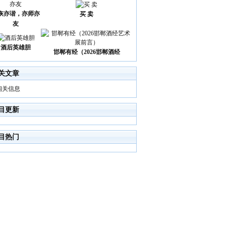
诙亦谐，亦师亦
买 卖
友
酒后英雄胆
邯郸有经（2026邯郸酒经
关文章
相关信息
目更新
目热门