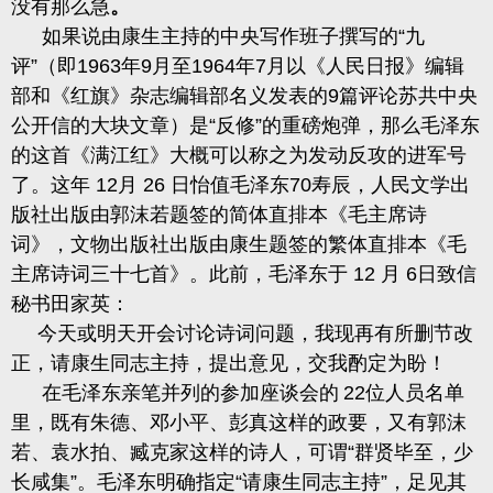
没有那么急
。
如果说由康生主持的中央写作班子撰写的
“九
评”（即
1963
年
9
月至
1964
年
7
月以《人民日报》编辑
部和《红旗》杂志编辑部名义发表的
9
篇评论苏共中央
公开信的大块文章）是“反修”的重磅炮弹，那么毛泽东
的这首《满江红》大概可以称之为发动反攻的进军号
了。这年
12
月
26
日怡值毛泽东
70
寿辰，人民文学出
版社出版由郭沫若题签的简体直排本《毛主席诗
词》，文物出版社出版由康生题签的繁体直排本《毛
主席诗词三十七首》。此前，毛泽东于
12
月
6
日致信
秘书田家英：
今天或明天开会讨论诗词问题，我现再有所删节改
正，请康生同志主持，提出意见，交我酌定为盼！
在毛泽东亲笔并列的参加座谈会的
22
位人员名单
里，既有朱德、邓小平、彭真这样的政要，又有郭沫
若、袁水拍、臧克家这样的诗人，可谓“群贤毕至，少
长
咸
集
”。毛泽东明确指定“请康生同志主持”，足见其