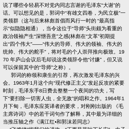
说了哪些令
轻易不对党内同志言谢的毛泽东
“大谢”的
话。可以想见的是，郭词中“有雄文四卷，为民立极”一
类领群
（
这与后来林彪首倡而风行一时的
“最高指
示”似隐隐相通），当令这位于“导师”头街颇为看重的
政治领袖产生“深愜吾意”之感
(
林彪在“文革”初期提
出“四个伟大”
——
“伟大的导师、伟大的领袖、伟大的
统帅、伟大的舵手”，将对毛的个人崇拜推向极致。
19
70
年庐山会议后毛却说这类领辞令他“讨嫌”，但又说
可以保留其中的“导师”之称）。
郭词的称领和康生的引荐，再次激发毛泽东的兴
会。
1963
年
1
月这个向“现代修正主义”发起反攻的紧要
时刻，毛泽东手
8
日费去整整一个夜间的功夫，写
下“要扫除一切害人虫，全无敌”的唱和之作。
1964
年
1
月下甸，毛泽东应英译者的要求，对刚刚出版的 《毛
主席诗词》中的若
干
词句作了解释，其中最为详细的
当推压轴之作《满江红
•和郭沫若同志》