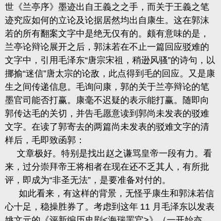
世《兰亭序》墨迹出自王義之之手，而关于王義之笔
迹究应如何的立论及论据居然均出自康生。这在郭沫
若的所有翻案文字中是绝无仅有的。颇有意味的是，
兰亭论辩论展开之后，郭沫若在不止一篇回应驳难的
文字中，引用毛泽东“唐宗宋祖，稍逊风骚”的诗句，以
挪揄
“
迷信”唐太宗的论敌，此点得到毛的回应。又是康
生之间传递信息。毛询问康，郭的关于兰亭辩论的笔
墨官司能否打赢。康毫不迟疑的表示能打赢。随即向
郭传达毛的关切，并告毛愿意读到郭尚未发表的驳难
文字。在读了郭寄去的两篇尚未发表的驳难文字的清
样后，毛即致函郭：
文章极好。特别是找出赵之谦骂皇帝一段有力。看
来，过分崇拜帝王将相者在现在还不乏其人，有所批
评，即成为“非圣无法”，是要准备对付的。
如此看来，有这样的背景，无怪乎康生和郭沫若信
心十足，稳操胜券了。考虑到这年
11
月毛泽东以发表
姚文元的《评新编历史剧
<
海瑞罢官
>
》（一开始亦