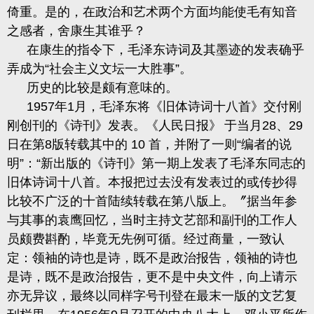
倚重。是的，在政治和艺术两个方面均能使毛有知音
之感者，舍康生其谁乎？
在康生的指令下，毛泽东诗词及其墨迹的发表确乎
弄成为
“社会主义文坛一大胜事”。
历史的比较是颇有意味的。
1957
年
1
月，毛泽东将《
旧
体诗词十八首》交付刚
刚创刊的《诗刊》发表。《人民日报》
于当月
28
、
29
日在第
8
版转载其中的
10
首，并附了一则“编者的说
明”：“新出版的《诗刊》第一期上发表了毛泽东同志的
旧体诗词十八首。本报把过去没有发表过的或传抄得
比较不广泛的十首陆
续转载在第八版上。〞据当年参
与其事的袁鹰回忆，当时主持文艺部和副刊的工作人
员颇费斟酌，毕竟无先例可循。经过商量，一致认
定：领袖的诗也是诗，既不是政治报告，领袖的诗也
是诗，既不是政治报告，更不是中央文件，向上请示
亦无异议
，最终以同样字号刊登在最末一版的文艺复