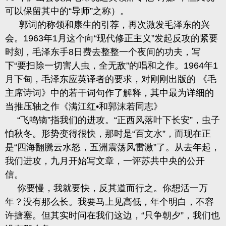
可以保留其中的“导师”之称）。
郭词的称领和康生的引荐，再次激发毛泽东的兴
会。
1963
年
1
月这个向“现代修正主义”发起反攻的紧要
时刻，毛泽东手
8
日费去整整一个夜间的功夫，写
下“要扫除一切害人虫，全无敌”的唱和之作。
1964
年
1
月下甸，毛泽东应英译者的要求，对刚刚出版的 《毛
主席诗词》中的若
干
词句作了解释，其中最为详细的
当推压轴之作《满江红
•和郭沫若同志》
“飞鸣镝”指我们的进攻。“正西风落叶下长安”，虫子
怕秋冬。形势变得很快，那时是“百文水”，而现在正
是“四海翻騰云水怒，五洲震荡风雷激”了。从去年起，
我们进攻，九月开始写文章，一评苏共中央的公开
信。
你要慢，我就要快，反其道而行之。你想活一万
年？没有那么长。我要马上见高低，年个明白，不容
许搪塞。但其实时问在我们这边，“只争朝夕”，我们也