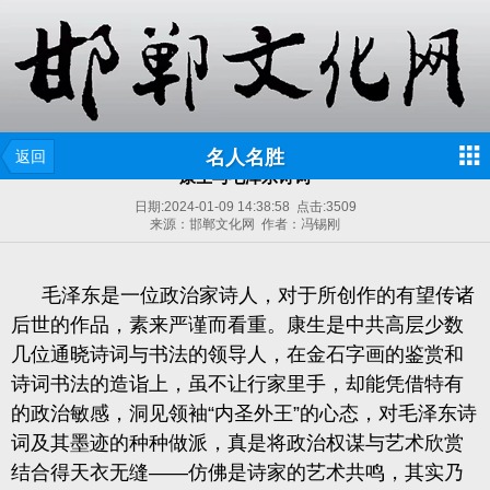
名人名胜
返回
康生与毛泽东诗词
日期:
2024-01-09 14:38:58
点击:
3509
来源：邯郸文化网 作者：冯锡刚
毛泽东是一位政治家诗人，对于所创作的有望传诸
后世的作品，素来严谨
而看重。康生是中共高层少数
几位通晓诗词与书法的领导人，在金石字画的鉴赏和
诗词书法的造诣上，虽不让行家里手，却能凭借特有
的政治敏感，洞见领袖
“内圣外王”的心态，对毛泽东诗
词及其墨迹的种种做派，真是将政治权谋与艺术欣赏
结合得天衣无缝
——仿佛是诗家的艺术共鸣，其实乃