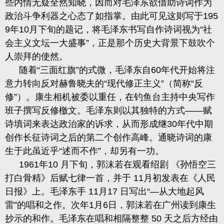
些内情无疑全然知晓，因而对毛泽东欲借助诗词作为
政治斗争利器之心态了如指掌。由此可见这则写于
195
9
年
10
月下旬的题记
，将毛泽东书写自作诗词视为“社
会主义文坛一大盛事”，正是那个历史大背景下鼓吹个
人崇拜的使然。
随着“三面红旗”的式微
，毛泽东自
60
年代开始将注
意力转向反对赫鲁晓夫的
“现代修正主义”（
简称
“反
修
”）。康生相机被委以重任，在钓鱼台主持中央写作
班子撰写反修
檄文。毛泽东则以其独特的方式
——赋
诗填词来表达政治家的诉求，从而形成
继
30
年代中期
创作长征诗词之后的第二个创作高峰。通晓诗词的康
生于此虽近乎“述而不作”，却另有
一功。
1961
年
10
月下旬，郭沫若在观看绍剧 《孙悟空三
打白骨精》后赋七律一首，并于
11
月初发表在《人民
日报》上。毛泽东手
11
月
17
日写出“—从大地起风
雷”的唱和之作。次年
1
月
6
日，郭沫若在广州读到康生
抄示的和作。毛泽东在唱和相隔整整
50
天之后方经由