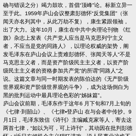
确与错误之分）
竭力鼓吹，首倡
“顶峰”论。标新立异一
至于此。
1959
年庐山会议整肃彭德怀“反觉集团”（张
闻天亦名列其中，从此万劫不复），康生紧跟领袖
，
出了大力。这年
10
月，康生在中共中央理论刊物 《红
旗》杂志上发表《共产党人应当是马克思列宁主义
者，不应当是
党
的同路人》，以理论权威的架势，阐
发毛泽东在庐山会议上责难彭德怀、张闻天等人
“不是
马克思主义者，而是资产阶级民主主义者，以资产阶
级民主主义者的资格参加共产觉”的所谓“同路人”之
说。这篇文章与同一时期发表的陈伯达的《无产阶级
世界观和资产阶级世界观的斗争》，成为这场倒白为
黑的批判运动中最具理论色彩的“姊妹篇”。
庐山会议前期，毛泽东作于这年
6
月下旬和
7
月上旬的
《七律
·
到韶山》、《七律
•登庐山 在与会者中传抄。
9
月
1
日，毛泽东致信《诗刊》主编臧克家等人，
寄
去这
两首七律，
“如以为可，可上诗刊”，其动因在批判彭德