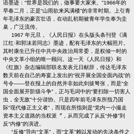
语墨
迹：
“世界是我们的，做事要大家
来
。
”
1966
年的
早春二月，正是“山雨欲来风满楼”的非常时期。上引青
年毛泽东的豪言壮语，在动乱初期被青年学生奉为
圭
臬，广泛流传。
1967
年元旦，《人民日报》在头版头条刊登《满
江红
·
和郭沫若同志》墨迹，配有毛泽东的大幅照片。
其时康生已升任中共中央政治局常委，是权倾一时的
中央文革小组的唯一顾问。这一天《人民日报》和
《红旗》杂志编辑部联名发表元日献辞，传达毛泽东
数天前在自己的寿宴上发出的
“祝开展全国全面内战
”的
号令——
登在报上的自然并非如此剑拔弩张，而是
“全
国全面展开阶级斗争”，正与毛词中的“要扫除一切害人
虫，全无敌”十分谐协
。
只是四年前毛泽东所指乃国
际
“现代修正主义者”，而现在所指则是“党内一小撮走
资本主义道路的当权派〞，从而完成了从反“外修”到
反“内修
”的演进。
“反修”导向“文革”，
而
“文革”赖以发动的先决条件之