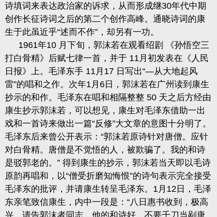
诗填词来表达政治家的诉求，从而形成
继
30
年代中期
创作长征诗词之后的第二个创作高峰。通晓诗词的康
生于此虽近乎“述而不作”，却另有
一功。
1961
年
10
月下旬，郭沫若在观看绍剧 《孙悟空三
打白骨精》后赋七律一首，并于
11
月初发表在《人民
日报》上。毛泽东手
11
月
17
日写出“—从大地起风
雷”的唱和之作。次年
1
月
6
日，郭沫若在广州读到康生
抄示的和作。毛泽东在唱和相隔整整
50
天之后方经由
康生抄示郭沫若，可以想见，康生对毛泽东借助一出
戏和一首诗来做出一篇“反修”大文章的意图十分明了。
毛泽东后
来
曾公开表示：
“郭沫若原诗针对唐僧。应针
对白骨精。唐僧是不觉
悟的人，被欺骗了。我的和诗
是驳郭
老的。
” 得到康生的抄示，郭沫若当天即以毛诗
原
韵
再唱和，以
“僧受折磨知悔恨”的诗句表示完全接受
毛泽东的批评，并请康生转呈毛泽东。
1
月
12
日，毛泽
东亲笔致信康生，内中一段是：“八日惠书收到，极高
兴。请告郭沫者同志，他的和诗好，不要千刀当剐唐