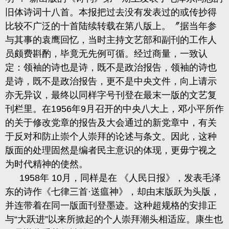
旧体诗词十八首。本报把过去没有发表过的或传抄得
比较不广泛的十首陆
续转载在第八版上。〞据当年参
与其事的袁鹰回忆，当时主持文艺部和副刊的工作人
员颇费斟酌，毕竟无先例可循。经过商量，一致认
定：领袖的诗也是诗，既不是政治报告，领袖的诗也
是诗，既不是政治报告，更不是中央文件，向上请示
亦无异议
，最终以同样字号刊登在最末一版的文艺复
刊栏里。在
1956
年
9
月召开的中央八大上，邓小平所作
的关于修改党章的报告及大会通过的新党章中，有关
于反对和防止崇个人崇拜的论述与条文。因此，这种
版面的处理固然是编者民主意识的体现，更毋宁视之
为时代精神的使然。
1958
年
10
月，同样是在 《人民日报》，发表毛泽
东的诗作《七律三首
·送瘟神》，却由末版跃为头版，
并连带着在同一版面刊登墨
迹。这种超规格的安排正
与
“大跃进”以
来所掀起的个人崇拜潮头相适应。康生也