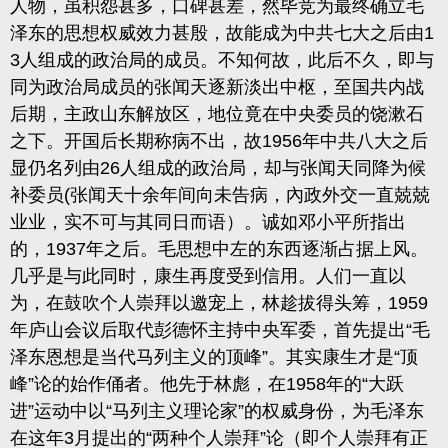
人物，虽积怨甚多，口碑甚差，然毕竞为最终确立毛
泽东的思想权威效力甚殷，故能成为中共七大之后由
1
3
人组成的政治局的成员。不知何故，此后不久，即与
同为政治局成员的张闻天逐新淡出中枢，至国共内战
后期，主政山东解放区，地位竟在中央委员的饶
漱
石
之下。开国后长期称病不出，故
1956
年中共八大之后
显仍名列由
26
人组成的政治局，却与张
闻天同降为候
补委员
(
张
闻天十余年间向未告病，內政外交一直兢兢
业业，实不可与其同日而语）
。诚如邓小平所指出
的，
1937
年之后。毛思想中左的东西逐渐占据上风。
几乎是与此同时，康生再度受到信用。人们一直以
为，在鼓吹个人崇拜以邀宠上
，
林趁拔得头筹，
1959
年庐山会议后取代彭德怀主持中央军委，首先提出“毛
泽东恩想是当代马列主义的顶峰”。其实康生才是“顶
峰”论的始作俑者。他先于林彪，在
1958
年的“大跃
进”运动中以“马列主义理论家”的权威身份，为毛泽东
在这年
3
月提出的“两种个人崇拜”论
（即个人崇拜有正