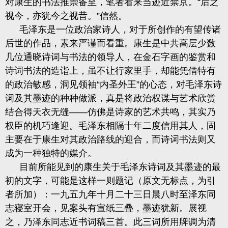
对康生的书法推崇备至，笔者看来当迹近禁京。
“后之
视今，亦犹今之视
昔。
”信然。
毛泽东是一位政治家诗人，对于所创作的有望传诸
后世的作品，素来严谨
而看重。康生是中共高层少数
几位通晓诗词与书法的领导人，在金石字画的鉴赏和
诗词书法的造诣上，虽不让行家里手，却能凭借特有
的政治敏感，洞见领袖
“内圣外王”的心态，对毛泽东诗
词及其墨迹的种种做派，真是将政治权谋与艺术欣赏
结合得天衣无缝
——仿佛是诗家的艺术共鸣，其实乃
权臣的机巧逢迎。毛泽东相隔十年二度信用其人，固
主要在于康生对其政治路线的迎合，而诗词书法则又
成为一种独特的媒介。
目前所能见到的康生关于毛泽东诗词及其墨迹的最
初的文字，可能是这样一则题记（原文无标点，为引
者所加）：一九五九年十月二十三日晨八时至泽东同
志寝室开会，见案头有宣纸三叠，墨迹犹新。展视
之，乃泽东同志近书词稿三首。此三词所用牌调为清