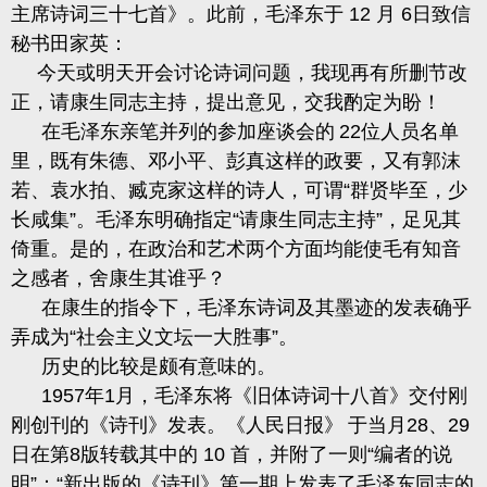
主席诗词三十七首》。此前，毛泽东于
12
月
6
日致信
秘书田家英：
今天或明天开会讨论诗词问题，我现再有所删节改
正，请康生同志主持，提出意见，交我酌定为盼！
在毛泽东亲笔并列的参加座谈会的
22
位人员名单
里，既有朱德、邓小平、彭真这样的政要，又有郭沫
若、袁水拍、臧克家这样的诗人，可谓“群贤毕至，少
长
咸
集
”。毛泽东明确指定“请康生同志主持”，足见其
倚重。是的，在政治和艺术两个方面均能使毛有知音
之感者，舍康生其谁乎？
在康生的指令下，毛泽东诗词及其墨迹的发表确乎
弄成为
“社会主义文坛一大胜事”。
历史的比较是颇有意味的。
1957
年
1
月，毛泽东将《
旧
体诗词十八首》交付刚
刚创刊的《诗刊》发表。《人民日报》
于当月
28
、
29
日在第
8
版转载其中的
10
首，并附了一则“编者的说
明”：“新出版的《诗刊》第一期上发表了毛泽东同志的