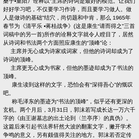
桑
子
•重阳》诠释以“主席的诗词是最好的模范。让我们
好好学习吧，不仅要学习作诗，而且要学习做人。做
人是做诗的基础”结穴，尚切题和中肯，那么
1965
年
春节为《清平乐 •蒋桂战争》
(
这是康生“请而得之”三首
词稿中的另一首
)
所作的诠释文字就令人瞠目了，居然
从诗词和书法两个方面照应康生的“顶峰”论：
主席并无心成为诗家或词家，但他的诗词却成为了
诗词的顶峰。
主席更无心成为书家，但他的墨迹却成为了书法的
顶峰。
康生读到这样的文字，恐怕会有
“深得吾心”的慨叹
吧。
称毛泽东的墨
迹为
“书法的顶峰”，似乎还有更深的
玄机。两个月后，
3
月
31
日，郭沫若写成长达一万六千
字的《由王谢墓志的出
土论到〈兰亭序〉的真伪》。
这篇后来引起书法界轩然大波的翻案文字，撇开学术
争鸣的意义，另有颇值得关注的地方。郭沫若否定传