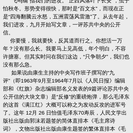
“飞鸣镝”指我们的进攻。“正西风落叶下长安”，虫子
怕秋冬。形势变得很快，那时是“百文水”，而现在正
是“四海翻騰云水怒，五洲震荡风雷激”了。从去年起，
我们进攻，九月开始写文章，一评苏共中央的公开
信。
你要慢，我就要快，反其道而行之。你想活一万
年？没有那么长。我要马上见高低，年个明白，不容
许搪塞。但其实时问在我们这边，“只争朝夕”，我们也
没有那么急。
如果说由康生主持的中央写作班子撰写的
“九
评”（即
1963
年
9
月至
1964
年
7
月以《人民日报》编辑
部和《红旗》杂志编辑部名义发表的
9
篇评论苏共中央
公开信的大块文章）是“反修”的重磅炮弹，那么毛泽东
的这首《满江红》大概可以称之为发动反攻的进军号
了。这年
12
月
26
日怡值毛泽东
70
寿辰，人民文学出
版社出版由郭沫若题签的简体直排本《毛主席诗
词》，文物出版社出版由康生题签的繁体直排本《毛