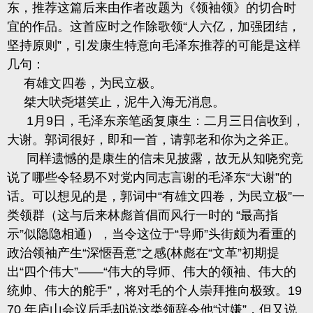
东，推荐这篇后来由作者改题为《领袖领》的切合时
宜的作品。这首应时之作除歌领“人六亿，加强团结，
坚持原则”，引发康生特意向毛泽东推荐的可能是这样
几句：
有雄文四卷，为民立极。
桀大吠尧堪笑止，泥牛入海无消息。
1
月
9
日，毛泽东
亲笔函复康生：二月三日信收到，
大谢。郭词很好，即和一首，请郭老和你为之斧正。
同样遗憾的是康生的信未见披露，故无从知哓究竞
说了哪些令
轻易不对党内同志言谢的毛泽东
“大谢”的
话。可以想见的是，郭词中“有雄文四卷，为民立极”一
类领群
（
这与后来林彪首倡而风行一时的
“最高指
示”似隐隐相通），当令这位于“导师”头街颇为看重的
政治领袖产生“深愜吾意”之感
(
林彪在“文革”初期提
出“四个伟大”
——
“伟大的导师、伟大的领袖、伟大的
统帅、伟大的舵手”，将对毛的个人崇拜推向极致。
19
70
年庐山会议后毛却说这类领辞令他“讨嫌”，但又说