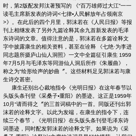
时，第
2
版配发邦汰著预写的 《“百万雄师过大江”一一
读毛主席新发表的诗词
<
七律
•人民解放年
占领南京
>
》。在此后的四个月里，郭沫若在《人民日报》等报
刊上相继发表了另外九篇诠释其余九首新发表的毛泽
东诗词的文章。值得注意的是，郭沫若在多篇诠释文
字中披露康生的相关资料，
甚至在诠释
《七绝
·
为李进
同志题所摄庐山仙人洞照》一文中全篇征引康生
1959
年
7
月
5
月与
毛
泽东等同游仙人洞后所作《朱履曲》，
称之为
“绘形绘声的妙曲〞。这些材料足见郭沫若与康
生诗交甚密。
康生还别出心裁地指令《光明日报》在这年春节以
头版头条刊登《采桑
子
•重阳》的墨迹。这正是
1959
年
10
月“请而得之〞的三首词稿中的一首。同版还刊出郭
沫若的诠释文字。以此为发端，在康生的指令下，连
续三个春节，《光明日报》在头版头条刊登毛泽东诗
词墨迹，同时配发郭沫若的诠释文宇。如果说为《采