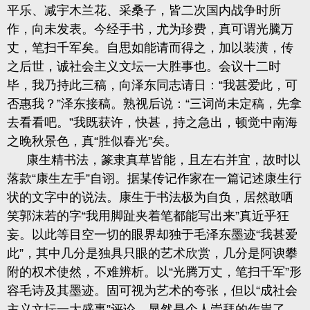
平乐、减宇木兰花、采桑子，皆二次国内战争时所
作，向未发表。今经手书，尤为珍费，真可谓光騰万
丈，笔扫千军矣。自思如能请而得之，加以装潢，传
之后世，诚社会主义文坛一大胜事也。会议十二时
毕，我乃持此三稿，向泽东同志请日：“我甚爱此，可
否惠我？”
泽东接稿。熟视后说：“三
词尚未定稿，先拿
去看看吧。”我既获许，快
甚，持之急出，顿觉中南海
之晚秋景色，真“胜似春光”矣。
康生精书法，篆隶真草皆能，且左右并宜，故时以
落款“康生左手”自诩。据某传记作家在一篇记述康生行
状的文字中的说法。康生于书法极为自负，居然敢哂
笑郭沫若的字“我用脚趾夹着笔都能写出来”真近乎狂
妄。以此等目空一切的眼界却独于毛泽东墨迹“我甚爱
此”，其中几分是独具只眼的艺术欣赏，几分是阿谀攀
附的权术使然，不难辨析。以“光腾万丈，笔扫千军”形
容毛诗及其墨迹。固可视为艺术的夸张，但
以
“
成社会
主义文坛一大盛事”评论，显然是个人崇拜的作祟了。