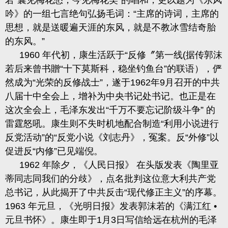
若“囊见梅花愁，今见梅花笑”的唱和，更以题为《东风
吟》的一组七言绝句弘扬毛词：“主席的诗词，主席的
思想，就是送暖遍天涯的东风，就是不教冰雪结奇胎
的东风。”
1960
年代初，康生活跃于“反修〞第一线
(
据传郭沫
若后来曾书贈
“十下莫斯科，稳坐钓鱼台”的联语），俨
然成为“
光
荣的反修战士
”，遂于
1962
年
9
月召开的中共
八届十中全会上，增补为中央书记处书记。也正是在
这次全会上，毛泽东发出“千万不要忘记阶级
斗争” 的
雷霆
怒吼。康生则不失时机地配合制造
“利用小说进行
反
党
活动
”的“反
党
小说《刘志丹》，冤案。反
“外修”以
促进反“内修”已见端倪。
1962
年除夕，《人民日报》 在头版发表《陶里亚
蒂同志同我们的分歧》，点名批判这位意大利共产党
总书记，从此揭开了中共反击“现代修正主义”的序幕。
1963
年元旦，《光明日报》发表郭沫若的《满江红 •
元旦书怀》。康生即于
1
月
3
日写信给远在杭州的毛泽