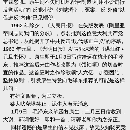
雷霆
怒吼。康生则不失时机地配合制造
“利用小说进行
反
党
活动
”的“反
党
小说《刘志丹》，冤案。反
“外修”以
促进反“内修”已见端倪。
1962
年除夕，《人民日报》 在头版发表《陶里亚
蒂同志同我们的分歧》，点名批判这位意大利共产党
总书记，从此揭开了中共反击“现代修正主义”的序幕。
1963
年元旦，《光明日报》发表郭沫若的《满江红 •
元旦书怀》。康生即于
1
月
3
日写信给远在杭州的毛泽
东，推荐这篇后来由作者改题为《领袖领》的切合时
宜的作品。这首应时之作除歌领“人六亿，加强团结，
坚持原则”，引发康生特意向毛泽东推荐的可能是这样
几句：
有雄文四卷，为民立极。
桀大吠尧堪笑止，泥牛入海无消息。
1
月
9
日，毛泽东
亲笔函复康生：二月三日信收到，
大谢。郭词很好，即和一首，请郭老和你为之斧正。
同样遗憾的是康生的信未见披露，故无从知哓究竞