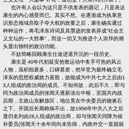
也许有人会以为这只是不供发表的题记，只是表达
康生的内心感受而已。其实不然。在逐渐成为执掌意
识形态领域弃取子夺大权的政要之后，康生确实通过
种种运作，将毛泽东诗词及其墨迹的发表弄成
“社会主
义文坛的一大胜事”，而这一切又为推进个人崇拜的潮
头显出独特的政治功能。
不妨简略回顾康生仕途进退升沉的一段历史。
康生是
40
年代初延安抢救运动中炙手可热的风云
人物，虽积怨甚多，口碑甚差，然毕竞为最终确立毛
泽东的思想权威效力甚殷，故能成为中共七大之后由
1
3
人组成的政治局的成员。不知何故，此后不久，即与
同为政治局成员的张闻天逐新淡出中枢，至国共内战
后期，主政山东解放区，地位竟在中央委员的饶
漱
石
之下。开国后长期称病不出，故
1956
年中共八大之后
显仍名列由
26
人组成的政治局，却与张
闻天同降为候
补委员
(
张
闻天十余年间向未告病，內政外交一直兢兢