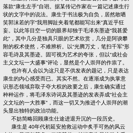
落款“康生左手”自诩。据某传记作家在一篇记述康生行
状的文字中的说法。康生于书法极为自负，居然敢哂
笑郭沫若的字“我用脚趾夹着笔都能写出来”真近乎狂
妄。以此等目空一切的眼界却独于毛泽东墨迹“我甚爱
此”，其中几分是独具只眼的艺术欣赏，几分是阿谀攀
附的权术使然，不难辨析。以“光腾万丈，笔扫千军”形
容毛诗及其墨迹。固可视为艺术的夸张，但
以
“
成社会
主义文坛一大盛事”评论，显然是个人崇拜的作祟了。
也许有人会以为这只是不供发表的题记，只是表达
康生的内心感受而已。其实不然。在逐渐成为执掌意
识形态领域弃取子夺大权的政要之后，康生确实通过
种种运作，将毛泽东诗词及其墨迹的发表弄成
“社会主
义文坛的一大胜事”，而这一切又为推进个人崇拜的潮
头显出独特的政治功能。
不妨简略回顾康生仕途进退升沉的一段历史。
康生是
40
年代初延安抢救运动中炙手可热的风云