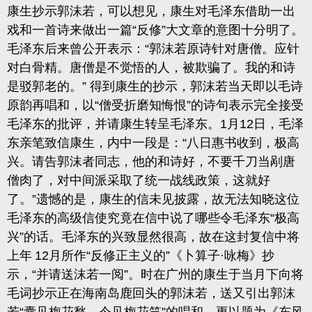
康生抄示郭沫若，可以想见，康生对毛泽东借助一出
戏和一首诗来做出一篇“反修”大文章的意图十分明了。
毛泽东后
来
曾公开表示：
“郭沫若原诗针对唐僧。应针
对白骨精。唐僧是不觉
悟的人，被欺骗了。我的和诗
是驳郭
老的。
” 得到康生的抄示，郭沫若当天即以毛诗
原
韵
再唱和，以
“僧受折磨知悔恨”的诗句表示完全接受
毛泽东的批评，并请康生转呈毛泽东。
1
月
12
日，毛泽
东亲笔致信康生，内中一段是：“八日惠书收到，极高
兴。请告郭沫者同志，他的和诗好，不要千刀当剐唐
僧肉了，对中间派采取了统一战线政策，这就好
了。
”遗憾的是，康生的信未见披露，故无法知晓这位
毛泽东的高级信使究竟在信中说了哪些令毛泽东“极
高
兴
”的话。毛泽东的兴致显然很高，故在这封复信中
将
上年
12
月所作“反修正主义的”《卜算子
·
咏梅》抄
示，
“并请送沫若一
阅”。时在广州的康生于当月下向将
毛词抄示正在海南岛鹿回头的郭沫若，送又引出郭沫