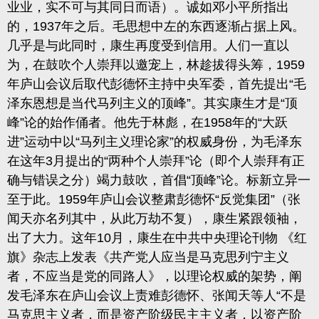
业业，实不可与其同日而语）
。诚如邓小平所指出
的，
1937
年之后。毛思想中左的东西逐渐占据上风。
几乎是与此同时，康生再度受到信用。人们一直以
为，在鼓吹个人崇拜以邀宠上
，
林趁拔得头筹，
1959
年庐山会议后取代彭德怀主持中央军委，首先提出“毛
泽东恩想是当代马列主义的顶峰”。其实康生才是“顶
峰”论的始作俑者。他先于林彪，在
1958
年的“大跃
进”运动中以“马列主义理论家”的权威身份，为毛泽东
在这年
3
月提出的“两种个人崇拜”论
（即个人崇拜有正
确与错误之分）
竭力鼓吹，首倡
“顶峰”论。标新立异一
至于此。
1959
年庐山会议整肃彭德怀“反觉集团”（张
闻天亦名列其中，从此万劫不复），康生紧跟领袖
，
出了大力。这年
10
月，康生在中共中央理论刊物 《红
旗》杂志上发表《共产党人应当是马克思列宁主义
者，不应当是
党
的同路人》，以理论权威的架势，阐
发毛泽东在庐山会议上责难彭德怀、张闻天等人
“不是
马克思主义者，而是资产阶级民主主义者，以资产阶