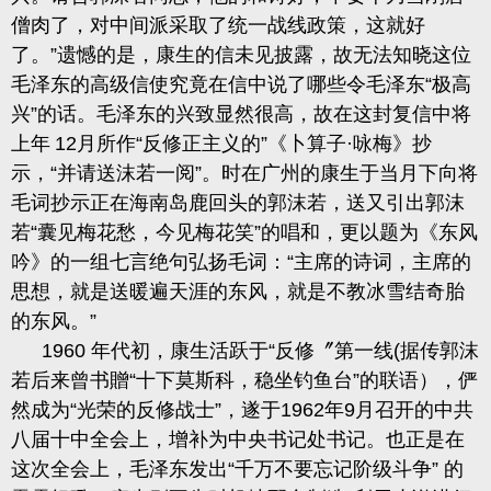
僧肉了，对中间派采取了统一战线政策，这就好
了。
”遗憾的是，康生的信未见披露，故无法知晓这位
毛泽东的高级信使究竟在信中说了哪些令毛泽东“极
高
兴
”的话。毛泽东的兴致显然很高，故在这封复信中
将
上年
12
月所作“反修正主义的”《卜算子
·
咏梅》抄
示，
“并请送沫若一
阅”。时在广州的康生于当月下向将
毛词抄示正在海南岛鹿回头的郭沫若，送又引出郭沫
若“囊见梅花愁，今见梅花笑”的唱和，更以题为《东风
吟》的一组七言绝句弘扬毛词：“主席的诗词，主席的
思想，就是送暖遍天涯的东风，就是不教冰雪结奇胎
的东风。”
1960
年代初，康生活跃于“反修〞第一线
(
据传郭沫
若后来曾书贈
“十下莫斯科，稳坐钓鱼台”的联语），俨
然成为“
光
荣的反修战士
”，遂于
1962
年
9
月召开的中共
八届十中全会上，增补为中央书记处书记。也正是在
这次全会上，毛泽东发出“千万不要忘记阶级
斗争” 的