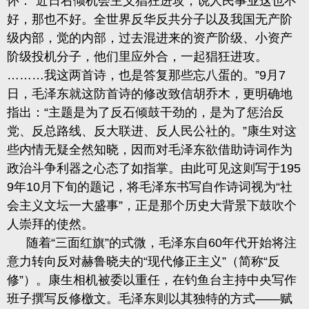
怀：“近日右倾机会主义猖狂进攻，说人民事业这也不
好，那也不好。全世界反华反共分子以及我国无产阶
级内部，觉的内部，过去
混
进来的资产阶级、小资产
阶级投机分子，他们里应外合，一起猖狂进攻。
………我这两首诗，也是答复那些忘八蛋的。”
9
月
7
日，毛泽东就这防首诗的修改致信胡乔木，更明确地
指出：“主题是为了反石
倾鼓干劲的，是为了惩治反
党
、反总路线、反大联进、反人民公社的。
”康生对这
些内情无疑全然知晓，因而对毛泽东欲借助诗词作为
政治斗争利器之心态了如指掌。由此可见这则写于
195
9
年
10
月下旬的题记
，将毛泽东书写自作诗词视为“社
会主义文坛一大盛事”，正是那个历史大背景下鼓吹个
人崇拜的使然。
随着“三面红旗”的式微
，毛泽东自
60
年代开始将注
意力转向反对赫鲁晓夫的
“现代修正主义”（
简称
“反
修
”）。康生相机被委以重任，在钓鱼台主持中央写作
班子撰写反修
檄文。毛泽东则以其独特的方式
——赋