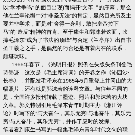
以
“学术争鸣” 的面目出现
)
而揭开“文革〞的序幕，那么
他在兰亭论辦中对“非圣无法”的肯定，显然
目
光所及主
要并非学术，而是对
“舍得一身剐，敢把皇帝拉下
马”的“造反
”
精神的首肯。至于康生和郭沫若这面，吹
捧毛泽东
“成为
了
书法的顶峰
”
与否定《兰亭序》出自书
圣王羲之之手，是偶然的巧合还是有着内在的联系，
颇堪玩味。
1
9
6
6
年春节，《光明日报》照例在头版头条刊
登毛
诗墨迹，这次是《毛主席诗词》的开卷之作《沁园沙
·
长春》，并配发毛泽东在
1965
年
5
月重登上井冈山的大
幅照片，还有就是郭沫若的诠释文章。与往年不同的
是，全国许多报刊转载了墨迹、照片和郭沫若的大块
文章。郭文特别引用毛泽东青年时期主办
《湘江评
论
》时写下的
“与天奋斗，其乐无
穷
!
与地
奋
斗，其乐无
穷
!
与人奋斗，其乐无穷”，并作了应时的发挥。
笔者看到康生书写的一幅集毛泽东青年时代文句的联