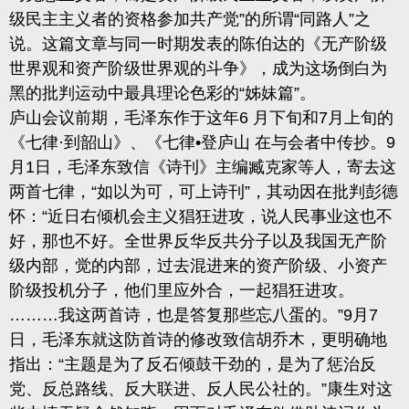
级民主主义者的资格参加共产觉”的所谓“同路人”之
说。这篇文章与同一时期发表的陈伯达的《无产阶级
世界观和资产阶级世界观的斗争》，成为这场倒白为
黑的批判运动中最具理论色彩的“姊妹篇”。
庐山会议前期，毛泽东作于这年
6
月下旬和
7
月上旬的
《七律
·
到韶山》、《七律
•登庐山 在与会者中传抄。
9
月
1
日，毛泽东致信《诗刊》主编臧克家等人，
寄
去这
两首七律，
“如以为可，可上诗刊”，其动因在批判彭德
怀：“近日右倾机会主义猖狂进攻，说人民事业这也不
好，那也不好。全世界反华反共分子以及我国无产阶
级内部，觉的内部，过去
混
进来的资产阶级、小资产
阶级投机分子，他们里应外合，一起猖狂进攻。
………我这两首诗，也是答复那些忘八蛋的。”
9
月
7
日，毛泽东就这防首诗的修改致信胡乔木，更明确地
指出：“主题是为了反石
倾鼓干劲的，是为了惩治反
党
、反总路线、反大联进、反人民公社的。
”康生对这