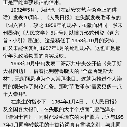
正是辯此重获领袖的信用。
1962
年
5
月，为纪念《在延安文艺座谈会上的讲
话》发表
20
周年，《人民日报》在头版发表毛泽东的
《词六首》，较之
1958
年的规格，虽版面相同，然未
刊墨迹
(
《人民文学》
5
月号则以插页形式刊登《词六
首 • 小引》墨迹
)
。这是稍低于
1958
年
10
月的安排，
而又未能恢复到
1957
年
1
月的处理规格。这也正是那
个年头政治氛围的真实反映。
1963
年
9
月中旬发表二评苏共中央公开信《关于斯
大林问题》，借着批判赫鲁晓夫的 “全盘否定斯大
林”，无所
顾忌地为个人崇拜张目。这就为推进个人崇
拜的潮头作了舆论
准备。那时节毛泽东
“需要更多一点
个人崇拜”。
在康生的指令下，
1964
年
1
月
4
日，《人民日报》
及全国各大报刊，在头版的大半个版面刊登毛泽东
《诗词十首
》，同时配发毛泽东的大幅照片，这与
195
7
年
1
月同样转载毛的十首诗词真有
霄壤之别。
与此同