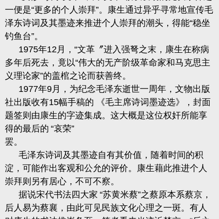
一便是“更多的个人崇拜”。康生通过异乎寻常地宣传毛
泽东诗词及其墨迹来推进个人崇拜的潮头，得能“稳坐
钓鱼台”。
1975
年
12
月，“文革〞进
入强弩之末，康生在称病
多年后死去，竟
以
“伟大的无产阶级革命家和马克思主
义理论家”的盖棺之论而获善终。
1977
年
9
月，为纪念毛泽东逝世一周年，文物出版
社出版收有
15
幅手稿的 《毛主席诗词墨迹选》，封面
题签则由康生的
字
迹集成。这大概是这位权奸所能享
得的最后的
“哀
荣”
罢。
毛泽东诗词及其墨迹自有其价值，随着时间的积
淀，可能作出客观和公允的评价。康生藉此推进个人
崇拜则另有居心，不可不察。
据说宋代书法四大家
“苏黄米蔡”之
蔡
原本系蔡京，
后人易为蔡襄，由此可见民族文化心理之一斑。有人