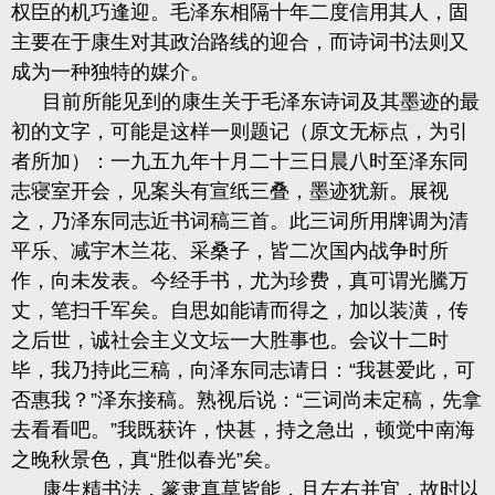
权臣的机巧逢迎。毛泽东相隔十年二度信用其人，固
主要在于康生对其政治路线的迎合，而诗词书法则又
成为一种独特的媒介。
目前所能见到的康生关于毛泽东诗词及其墨迹的最
初的文字，可能是这样一则题记（原文无标点，为引
者所加）：一九五九年十月二十三日晨八时至泽东同
志寝室开会，见案头有宣纸三叠，墨迹犹新。展视
之，乃泽东同志近书词稿三首。此三词所用牌调为清
平乐、减宇木兰花、采桑子，皆二次国内战争时所
作，向未发表。今经手书，尤为珍费，真可谓光騰万
丈，笔扫千军矣。自思如能请而得之，加以装潢，传
之后世，诚社会主义文坛一大胜事也。会议十二时
毕，我乃持此三稿，向泽东同志请日：“我甚爱此，可
否惠我？”泽东接稿。熟视后说：“三词尚未定稿，先拿
去看看吧。”我既获许，快甚，持之急出，顿觉中南海
之晚秋景色，真“胜似春光”矣。
康生精书法，篆隶真草皆能，且左右并宜，故时以