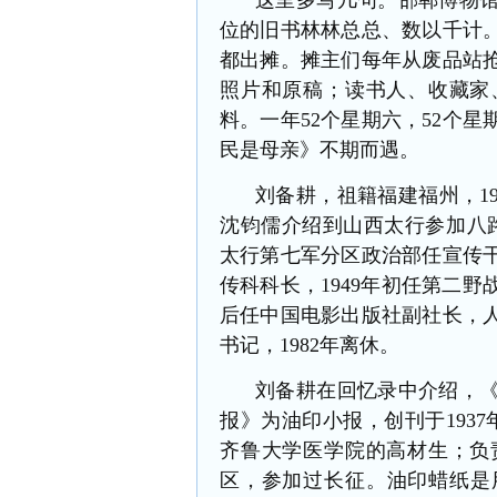
这里多写几句。邯郸博物
位的旧书林林总总、数以千计
都出摊。摊主们每年从废品站
照片和原稿；读书人、收藏家
料。一年52个星期六，52个
民是母亲》不期而遇。
刘备耕，祖籍福建福州，
1
沈钧儒介绍到山西太行参加八路军
太行第七军分区政治部任宣传干
传科科长，1949年初任第二
后任中国电影出版社副社长，
书记，1982年离休。
刘备耕在回忆录中介绍，
报》为油印小报，创刊于
19
齐鲁大学医学院的高材生；负
区，参加过长征。油印蜡纸是