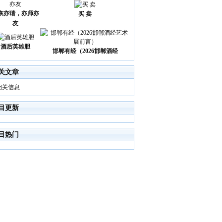
诙亦谐，亦师亦
买 卖
友
酒后英雄胆
邯郸有经（2026邯郸酒经
关文章
相关信息
目更新
目热门