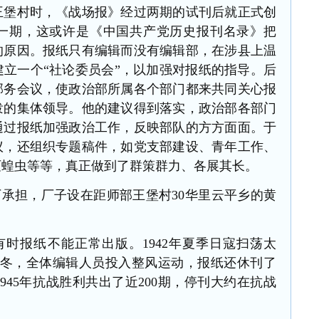
王堡村时，《战场报》经过两期的试刊后就正式创
一期，
这或许是《中国共产党历史报刊名录》把
的原因。报纸只有编辑而没有编辑部，在涉县上温
建立一个
“社论委员会”，以加强对报纸的指导。后
部务会议，使政治部所属各个部门
都来共同关心报
泼的集体领导。他的建议得到落实，政治部各部门
通过报纸加强政治工作，反映部队的方方面面。于
议，还组织专题稿件，如党支部建设、青年工作、
灭蝗虫等等，真正做到了群策群力、各展其长。
厂承担，厂子设在距师部王堡村
30华里云平乡的黄
有时报纸不能正常出版。1942年夏季日寇扫荡太
年冬
，全体编辑人员投入整风运动，报纸还休刊了
1945年抗战胜利共出了近200期，停刊大约在抗战