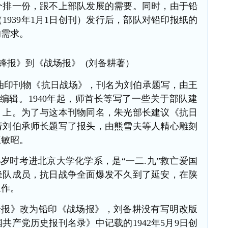
个排一份，跟不上部队发展的需要。同时，由于铅
1939年1月1日创刊）发行后，部队对铅印报纸的
的需求。
锋报》到《战场报》 (刘备耕著）
个油印刊物《抗日战场》，刊名为刘伯承题写，由王
光编辑。1940年起，师首长等写了一些关于部队建
》上。为了与这本刊物同名，朱光部长建议《抗日
请刘伯承师长题写了报头，由熊雪夫等人精心雕刻
王敏昭。
年16岁时考进北京大学化学系，是“一二.九”救亡爱国
锋队成员，抗日战争全面爆发不久到了延安，在陕
工作。
锋报》改为铅印《战场报》，刘备耕没有写明改版
国共产党历史报刊名录》中记载的
1942年5月9日创