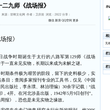
一二九师《战场报》
亦
01:58 来源：邯郸文化网 作者：卫庆前 浏览：
2822
分享：
微信
新浪
QQ空间
更多
相
战场报》
无
栏
日战争时期诞生于太行的八路军第129师《战场
由于一直未见实物，长期以来成为未解之谜。
栏
争时期条件极为艰苦的阶段，留下的史料极少，实
该条目；查阅多家
报刊专业的工具书，仅见《中国
人民出版社，李永璞、林治理编）
30余字记载：“战
，4开。在河北涉县出版，1942年5月9日创刊”。
场周报》，恐也是未见实物之缘故。