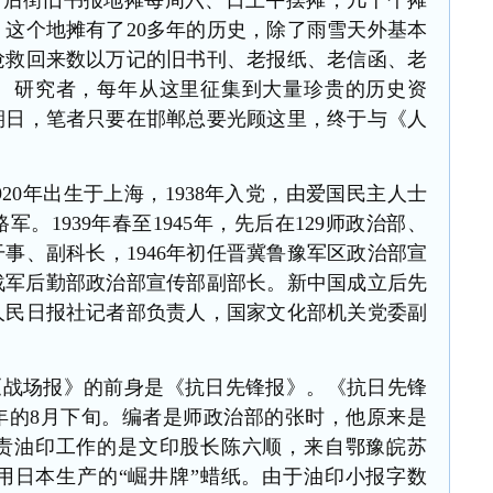
馆后街旧书报地摊每周六、日上午摆摊，几十个摊
。这个地摊有了
20多年的历史，除了雨雪天外基本
抢救回来数以万记的旧书刊、老报纸、老信函、老
、研究者，每年从这里征集到大量珍贵的历史资
星期日，笔者只要在邯郸总要光顾这里，终于与《人
920年出生于上海，1938年入党，由爱国民主人士
。1939年春至1945年，先后在129师政治部、
事、副科长，1946年初任晋冀鲁豫军区政治部宣
野战军后勤部政治部宣传部副部长。新中国成立后先
人民日报社记者部负责人，国家文化部机关党委副
《战场报》的前身是《抗日先锋报》。《抗日先锋
37年的8月下旬。编者是师政治部的张时，他原来是
责油印工作的是文印股长陈六顺，来自鄂豫皖苏
用日本生产的“崛井牌”蜡纸。由于油印小报字数