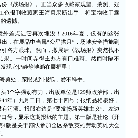
这份《战场报》。正当
众多收藏家观望、揣测、疑
红色报刊收藏家王海勇果断出手，将宝物收于囊
家的遗憾。
意外差点让它再次埋没！
2016年夏，仅有的这张
出，在展品中当属“众星拱月”，场地安全措施到
吸引各方眼球。然而，撤展后《战场报》突然找不
结果。一时间弄得主办方有口难辩。然而时隔不
然发现它仍静静地躺在展框里！
原王海勇处，亲眼见到报纸，爱不释手。
报头
3个字强劲有力，
出版单位是
129师政治部，出
1944年）九月二日，第七十四号；报纸
品相极好，
没有污渍。
报眼右边是
“要发扬新英雄主义”
、
左边
排口号，显示这期报纸的主题
。第一版是社论《开
第
4版是关于部队参加全区杀敌英雄劳动英雄大会
等。