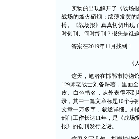
实物的出现解开了《战场
战场的烽火硝烟；绵薄发黄的
搏。《战场报》真真切切出现
时创刊、何时终刊？报头是谁
答案在2019年11月找到！
《
这天，笔者在邯郸市
博物
129师老战士刘备耕著，里面
皮、白色书名，从外表得不到
录，其中一篇文章标题
10个字
文章
一万多字，叙述详细。刘
部门工作长达
11年，是《战
报》的创刊发行之谜。