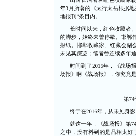
山西长治著名红色收藏家杨
年3月所著的《太行太岳根据地
地报刊”条目内。
长时间以来，红色收藏者
的脚步，始终未曾停歇。邯郸
报纸。邯郸收藏家、红藏会副
未见其踪迹；笔者曾连续多年
时间到了
2015年，《战
场报》啊《战场报》，你究竟
第7
终于
在
2016
年，从未见身影
就这一年，
《战场报》第
之中，没有料到的是品相太好