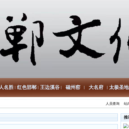
人名胜
红色邯郸
王边溪谷
磁州窑
大名府
太极圣地
人员查询
站
推