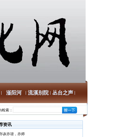
滏阳河
流溪别院
丛台之声
内检索：
荐资讯