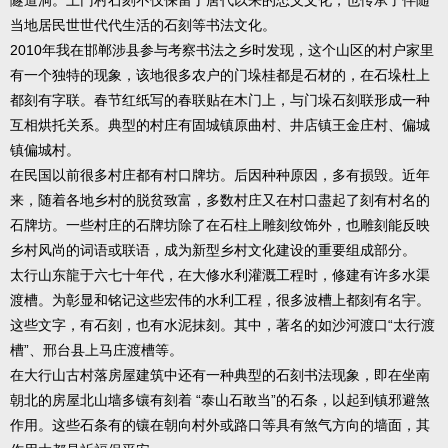
隧道洞。土门村石刻不仅保留了唐代以来的忠义文化，也传承了伴随
当地居民世世代代生活的石刻等书法文化。
2010年我在邯郸涉县参与考察书法之乡时发现，这个山区的村户家里
有一个独特的现象，该地很多农户的门垛桂都是石材的，在石垛杜上
都刻有字联。春节红纸写的春联贴在木门上，与门垛石刻联形成一种
互相烘托关系。典型的村庄有固城镇原曲村、井店镇王金庄村、偏城
镇偏城村。
在民国以前很多村庄都有村口牌坊。后因种种原因，多有损毁。近年
来，随着各地乡村的脱贫致富，多数村庄又在村口盡起了刻有村名的
石牌坊。一些村庄的石牌坊除了在石柱上雕刻纹饰外，也雕刻能反映
乡村风尚的词语或联语，成为新型乡村文化建设的重要组成部分。
太行山东龍于六七十年代，在大修水利灌溉工程时，修建有许多水渠
渡槽。为彰显和铭记这些宏伟的水利工程，很多波槽上都刻有名宇。
这些文字，有石刻，也有水泥抹刻。其中，著名的如沙河渡口“太行渡
槽”、邢台县上马庄渡槽等。
在大行山古村落房屋建筑中还有一种典型的石刻书法现象，即在坐南
朝北的房屋北山墙多镶有刻着 “泰山石敢当”的石条，以起到镇邪避煞
作用。这些石条有的镶在朝向村外或路口等具有煞气方向的墙面，其