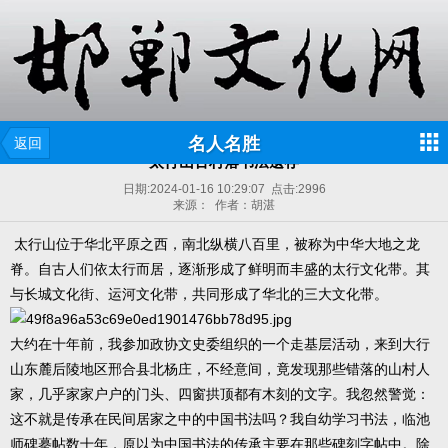
名人名胜
返回
太行山古村落书法遗存
日期:
2024-01-16 10:29:07
点击:
2996
来源： 作者：胡湛
太行山位于华北平原之西，南北纵横八百里，被称为中华大地之龙
脊。自古人们依太行而居，逐渐形成了鲜明而丰盛的太行文化带。其
与长城文化街、运河文化带，共同形成了华北的三大文化带。
大约在十年前，我参加政协文史委组织的一个走基层活动，来到大行
山东麓后陵地区邢合县北杨庄，不经意间，竟发现那些错落的山村人
家，几乎家家户户的门头、四窗拱顶都有木刻的文字。我忽然警觉：
这不就是传承在民间居家之中的中国书法吗？我自幼学习书法，临池
师碑摹帖数十年，原以为中国书法的传承主要在那些碑刻字帖中。除