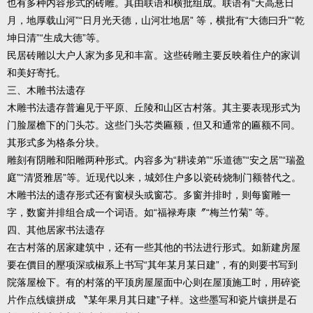
也有多种内容形式的砖雕。其由联语和横批组成。联语有“天高悬日
月，地厚载山河”“日月光天德，山河壮地居” 等，横批有“大德曰升”“乾
坤日清”“生成大德”等。
民居砖雕以大户人家为多见和丰富。这些砖雕主要反映着住户的家训
和美好寄托。
三、木雕书法遗存
木雕书法遗存普遍见于平原、丘陵和山区古村落。其主要表现形式为
门脸屋檐下的门头芯。这些门头芯类匾额，但又和通常的匾额不同。
其形式多为格条分块。
雕刻有阴雕和阳雕两种形式。内容多为“耕读弟”“乐道德”“安之居”“瑞盈
庭”“清贤雅居”等。近现代以来，城郊住户多以瓷砖烧制门额替代之。
木雕书法的遗存形式还有窗棂头或窗芯。多窗并排时，则每窗雕一
字，数窗并排组合成一个词语。如“福禄寿康〞“梅兰竹菊” 等。
四、其他居家书法遗存
在古村落的居家建筑中，还有一些其他的书法进行形式。如新建房屋
要在價目的壓项深或椒系上书写“其年某月某日建”，有的则要书写到
院落屋檢下。有的村落的平顶房屋屋面中心则在屋顶施工时，用碎瓷
片作点线镶拼成 〝某年果月其日建”子样。这些墨写和瓷片镶拼是石