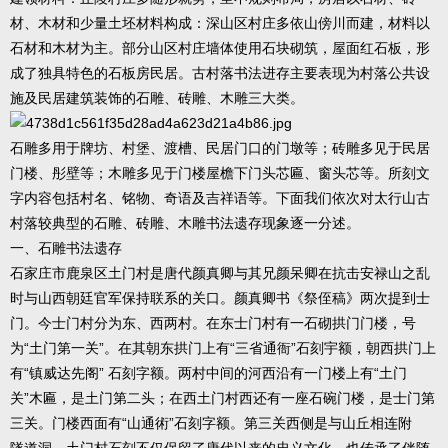
材、木材和少量土坯材料构成：深山区村庄多依山傍川而建，材料以
石材和木材为主。部分山区村庄墙体使用石块砌筑，屋面红石板，形
成了独具特色的石板房民居。古村落书法进存主要表现为村落公共设
施及民居建筑装饰的石雕、砖雕、木雕三大类。
石雕多用于牌坊、村堡、渡槽、民居门口的门墩等；砖雕多见于民居
门楼、彤壁等；木雕多见于门楼屋檐下门头芯匾、窗头芯等。所刻文
字内容包括村名、铭物、奇语及吉祥语等。下面我们依次对太行山古
村落较典型的石雕、砖雕、木雕书法遗存现象逐一分述。
一、石雕书法遗存
石家庄市鹿泉区土门村是唐代颜真卿与其兄颜呆卿在抗击安禄山之乱
时与山西朝廷官军保持联系的关口。颜真卿书《祭侄稿》两次提到士
门。今士门村分为东、西两村。在东士门村有一石砌拱门门楼，号
为“土门第一关”。在其朝东拱门上有“三省通衙”石刻宇额，朝西拱门上
有“镇威达先阁” 石刻字额。两村中间的河西沿有一门楼上有“土门
关”木匾，是土门第二头；在西土门村西还有一座石碗门楼，是士门第
三关。门楼西面有“山通術”石刻字额。第三关西侧是与山丘相连附