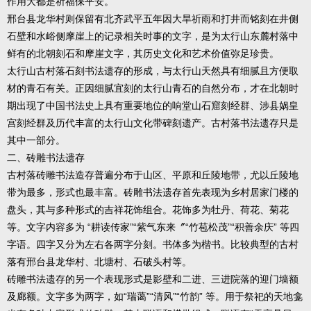
作用大都是祈福保平安。
邢台县龙华村则保留有北齐武平五年因大旱祈雨和打井而铭刻在井侧
石壁和水峪侧摩崖上的记录相关时事的文字，是为太行山东麓村落中
鲜有的北朝刻石和摩崖文字，其历史文化和艺术价值弥足珍贵。
太行山古村落石刻书法遗存的形成，与太行山天然具有细腻且方便取
材的青石有关。正因细腻宜刻的太行山青石的自然分布，才在北朝时
期出现了中国书法史上具有重要地位的响堂山石窟刻经群、涉县娲皇
宫刻经群及历代丰富的太行山文化带碑刻遗产。古村落书法遗存只是
其中一部分。
二、砖雕书法遗存
古村落砖雕书法造存普遍分布于山区、平原和丘陵地带，尤以丘陵地
带为最多，形式也最丰富。砖雕书法遗存首先表现为乡村居家门楼的
盘头，其与多种形式的吉祥花饰组合。花饰多为牡丹、荷花、菊花
等。文字内容多为 “耕读传家”“紫气东来〞“竹苞松茂”“积善余庆” 等四
字语。四字又分为左右各两字分刻。书体多为楷书。比较典型的古村
落有邢台县龙华村、北塘村、石破头村等。
砖雕书法遗存的另一个表现形式是影壁和二进、三进院落的迎门墙额
及廊额。文字多为两字，如“瑞蔼”“清风”“竹韵” 等。用于祭祀的天地龛