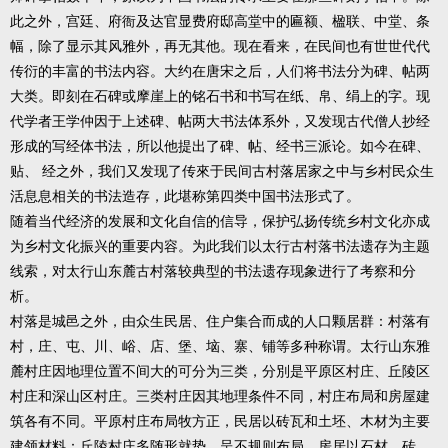
此之外，宫廷、府衙及达官显费府邸高堂中的匾额、楹联、中堂、条
幅，除了显示其风雅外，再无其他。现在看来，在民间也有世世代代
传衍的丰富的书法内容。大约在唐宋之后，人们将书法分为碑、帖两
大类。即刻在石碑或摩崖上的铭石书和书写在纸、帛、绢上的字。现
代学者王学仲因于上述碑、帖两大书法体系外，又发现古代僧人抄经
形成的写经体书法，所以他提出了碑、帖、经书三派论。如今在碑、
贴、 经之外，我们又发现了传來于民间古村落居家之中与乡村民众生
活息息相关的书法造存，此堪称第四类中国书法形式了。
随着当代经济的发展和文化自信的信导，保护弘扬传统乡村文化亦成
为乡村文化振兴的重要内容。为此我们以太行古村落书法遗存为主题
线索，对太行山东麓古村落较典型的书法遗存现象进行了考察和分
析。
村落是城邑之外，由众生民居、住户集合而成的人口颗居群：村落有
村，庄、屯、川、峪、店、堡、垴、寨、铺等多种称谓。太行山东雅
麓村庄因地理位置不间大的可分为三类，分別是平原区村庄、丘陵区
村庄和深山区村庄。三类村庄因其地理条件不同，村庄布局和房屋建
筑各有不同。平原村庄布局牧方正，民居以砖瓦和土坯、木材为主要
建领材料：丘陵村庄多随形就势，呈不规则布局，房居以石材、砖