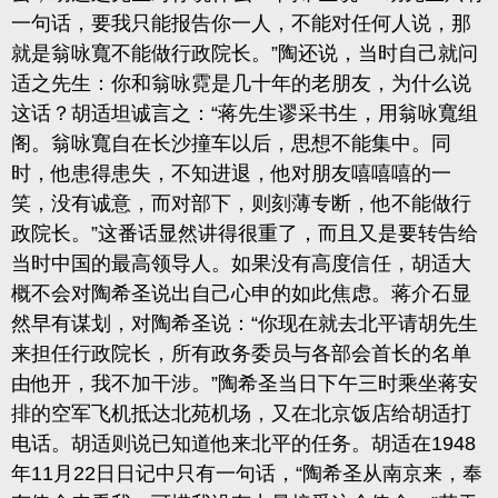
一句话，要我只能报告你一人，不能对任何人说，那
就是翁咏寬不能做行政院长。”陶还说，当时自己就问
适之先生：你和翁咏霓是几十年的老朋友，为什么说
这话？胡适坦诚言之：“蒋先生谬采书生，用翁咏寬组
阁。翁咏寬自在长沙撞车以后，思想不能集中。同
时，他患得患失，不知进退，他对朋友嘻嘻嘻的一
笑，没有诚意，而对部下，则刻薄专断，他不能做行
政院长。”这番话显然讲得很重了，而且又是要转告给
当时中国的最高领导人。如果没有高度信任，胡适大
概不会对陶希圣说出自己心申的如此焦虑。蒋介石显
然早有谋划，对陶希圣说：“你现在就去北平请胡先生
来担任行政院长，所有政务委员与各部会首长的名单
由他开，我不加干涉。”陶希圣当日下午三时乘坐蒋安
排的空军飞机抵达北苑机场，又在北京饭店给胡适打
电话。胡适则说已知道他来北平的任务。胡适在1948
年11月22日日记中只有一句话，“陶希圣从南京来，奉