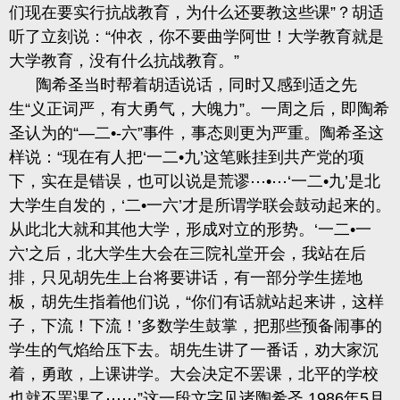
们现在要实行抗战教育，为什么还要教这些课”？胡适
听了立刻说：“仲衣，你不要曲学阿世！大学教育就是
大学教育，没有什么抗战教育。”
陶希圣当时帮着胡适说话，同时又感到适之先
生“义正词严，有大勇气，大魄力”。一周之后，即陶希
圣认为的“—二•-六”事件，事态则更为严重。陶希圣这
样说：“现在有人把‘一二•九’这笔账挂到共产党的项
下，实在是错误，也可以说是荒谬⋯•⋯‘一二•九’是北
大学生自发的，‘二•一六’才是所谓学联会鼓动起来的。
从此北大就和其他大学，形成对立的形势。‘一二•一
六’之后，北大学生大会在三院礼堂开会，我站在后
排，只见胡先生上台将要讲话，有一部分学生搓地
板，胡先生指着他们说，“你们有话就站起来讲，这样
子，下流！下流！’多数学生鼓掌，把那些预备闹事的
学生的气焰给压下去。胡先生讲了一番话，劝大家沉
着，勇敢，上课讲学。大会决定不罢课，北平的学校
也就不罢课了⋯⋯”这一段文字见诸陶希圣 1986年5月