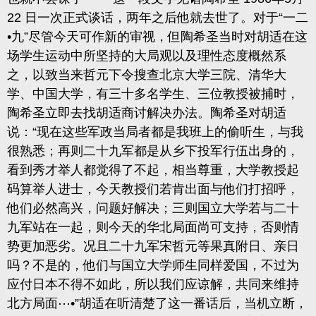
22 日一次正式谈话，两年之后他就去世了。对于“一二
•九”尽管今天可作新的审视，但陶希圣当时对胡适在这
场学生运动中所坚持的大局观以及理性态度概然系
之，以致当来哲元下令搜查北京大学三院、清华大
学、中国大学，有三十多名学生、三位教授被捕时，
陶希圣立即去找胡适商讨解决办法。陶希圣对胡适
说：“现在这些军政当局者都是我班上的偷听生，与我
很熟悉；再则二十九军都是从乡下投军行伍出身的，
看到秀才举人都觉得了不起，相当尊重，大学教授起
码算举人进士，今天教授们若肯出面与他们打招呼，
他们必然高兴，问题好解决；三则国立大学若与二十
九军站在一起，则今天的华北局面尚可支持，否则情
势更加恶劣。况且二十九军宋哲元等果真附日、亲日
吗？不是的，他们与国立大学师生同样爱国，不过为
应付日本不得不如此，所以我们应谅解，共同来维持
北方局面⋯•”胡适在听清楚了这一番话后，当机立断，