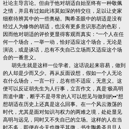
社论主导言论。但由于他对胡适自始至终有一种敬佩
之情，并且有过如此讳莫如深的特交往，足以让史家
细察待辨其中的一些奥秘。陶希圣眼中的胡适是没有
经过人为修饰的胡适，也没有更多意识形态的色彩，
因而他对胡适的评价更显得客观而真实：“一个人在任
何一个场合，一举一动，恰好适应这个场合，无论是
演说，或是谈话，总有不失自己立场而又适应这个场
合的一番意义。
胡先生就是这样一位学者。这话说起来容易，做到
的人却是少而又少。再从反面设想，假如一个人无论
在什么场合，一言一行，总有些不适应，无意义。这
便可以反证胡先生为人行事，立言作文，真是‘极高明
而道中庸’，断乎不是寻常的人可以想见与做到的••”想
想胡适在历史上还真是这么回事。在一个风云激荡的
时代，尤其是面对知识与权力的两难之境，处处显见
高明与远见，同时又不失自已的立场。这样的人在当
时不多，即便在今天也微乎其微，书生陶希圣月旦人