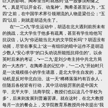
巨大的影响。陶希圣当时就感到“这一股惨淡刚健之
气，真是可以开金石、动鬼神”。陶希圣甚至认为，“五
四”之前，在中国学术界引领潮流的人物是梁任公；“五
四”以后，则就是胡适先生了。
在“一二•九”学生运动中，胡适在北大遇到前所未有
的挑战，北大学生于他多有疏离，甚至有学生给他写
抗议信，认为“你还能当北大的文学院长吗”？胡适没有
动摇，尽管在事实上“这一有组织的暗中运作不是胡适
少数人“安心求学”的口头劝说所能抵抗得住的”。以余
英时后来的考证，“•一二九’是刘少奇主持中共北方局
的一大杰作”。在陶希圣的记忆中，“一二•九”开始时只
是一次规模很小的学生请愿，是北大学生自发的，其
动机是反对华北自治。这一天“稀稀落落约有百余人，
但随后各校皆有行动，其中活动较厉害的是中国大
学、北平大学、法商学院，教授们也以这几个学校为
多”，后来则发展到普遍罢课。就在这时，在北大教授
每月一次的餐会上，文学院教育系教授尚仲衣提出“我