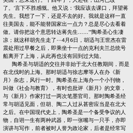
美国，您来送行。十四年了，人还在，山河已改
了。’言下不胜感慨。他又说：‘我应该去课口，拜望蒋
先生。我想了一下，还是不去的好。我就是这样一直
往美国去，能不能替国家出一点力？总是尽心去看着
做。请你把这个意思转达蒋先生……’”陶希圣心生凄
凉；就这样胡先生走了⋯4月6日，胡适与王世杰在雷
震处用过早餐之后，即乘坐十一点的克利夫兰总统号
船离开了上海，从此再也没有回到过大陆。
陶希圣与胡适的交往并非始于北大任教期间，而是
在北伐时的上海。那时胡适与徐志摩等人在办《新
月》杂志，风行一时。陶希圣在上海办一个小刊物，
叫做《社会与教育》，有时也批评《新月》的文章，
与《新月》作家打过一两次笔墨官司。那时陶希圣经
常与胡适见面，但胡、陶二人过从甚密应当是在北大
之后。在中国现代史上，陶希圣是一个备受争议的人
物，自诩一生有两种武器，即一张嘴与一只手，亦即
演讲与写作，前者被时人誉为政论家，后者是经常写