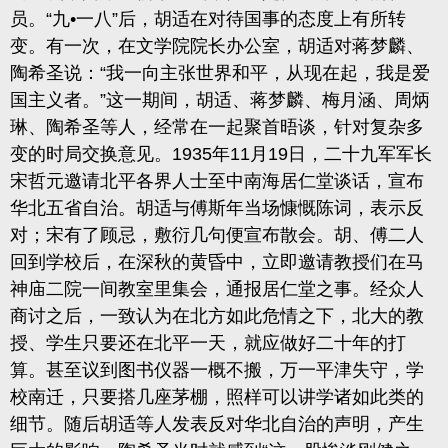
员。“九•一八”后，胡适在对待国事的态度上有所转
变。有一次，在文学院院长办公室，胡适对蒋梦麟、
陶希圣说：“我一向主张世界和平，从现在起，我是爱
国主义者。”这一期间，胡适、蒋梦麟、梅月涵、周炳
琳、陶希圣等人，经常在一起聚首晤谈，针对复杂多
变的时局交换意见。1935年11月19日，二十九军军长
宋哲元邀请北平各界人士至中南海居仁堂谈话，宣布
华北五省自治。胡适与傅斯年当场慷慨陈词，表示反
对；宋有了顾忌，敷衍几句便宣布散会。胡、傅二人
回到学校后，在深秋的黄昏中，立即邀请教授们在马
神庙二院一间教室里集会，通报居仁堂之事。经众人
商讨之后，一致认为在北方如此危情之下，北大的教
授、学生只要还在北平一天，就应做好二十年的打
算。甚至议到图书仪器一概不搬，万一平津失守，学
校南迁，只要搭几座茅棚，照样可以讲学诸如此类的
细节。随后胡适等人发表反对华北自治的声明，产生