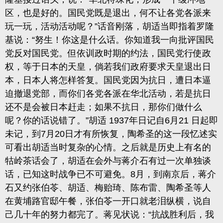
区，也是好的。国民党既是退出，何不让各党各派来
玩一玩，活动活动呢？”话音刚落，胡适当即指着罗隆
基说：“努生！你这是什么话。你知道我一向批评国民
党反对国民党。但依训政时期的约法，国民党行使政
权，等于日本的天皇，倘若我们政府要求天皇退出日
本，日本人将怎样答复。国民党因为抗日，遭日本逼
迫撤退党部，而你们各党各派在华北活动，若是抗日
还不是会被日本赶走；如果不抗日，那你们做什么
呢？你的话说错了。”胡适 1937年日记自6月
21 日起即
未记，到7月20日才有所恢复，陶希圣的这一段忆述实
可看出胡适当时复杂的心情。之后就是历史上有名的
牯岭茶话会了，胡适在会外与蒋介石有过一次单独谈
话，已知这时战争已不可避免。8月，到南京后，蒋介
石又约张伯苓、胡适、梅贻琦、陈布雷、陶希圣等人
在黄埔路官邸午餐，张伯苓一开口就老泪纵横，说自
己几十年的努力都完了。蒋见状说：
“抗战胜利后，我