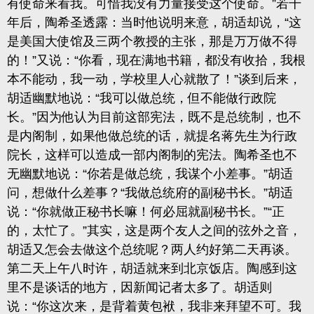
有使命来看我。可惜我没有力量接受这个使命。”若干
年后，陶希圣透露：当时他说明来意，胡适却说，“这
是美国大使馆及三两个教授的主张，那是万万做不得
的！”又说：“你看，现在满地书籍，都没有收拾，我根
本不能动，我一动，学校里人心就散了！”谈到后来，
胡适幽默地说：“我可以做总统，但不能做行政院
长。”因为他认为目前这部宪法，既不是总统制，也不
是内阁制，如果他做总统的话，就提名蒋先生为行政
院长，这样可以造成一部内阁制的宪法。陶希圣也不
无幽默地说：“你若是做总统，我谋个小差事。”胡适
问，想做什么差事？“我做总统府的副秘书长。”胡适
说：“你就做正秘书长嘛！何必屈就副秘书长。”“正
的，太忙了。”其实，这是两个友人之间的弦外之音，
胡适又怎会去做这个总统呢？两人约好第二天再谈。
第二天上午八时许，胡适就来到北京饭店。陶感到这
里不是谈话的地方，因新闻记者太多了。胡适则
说：“你这次来，是背着黄包袱，我非来拜望不可。我