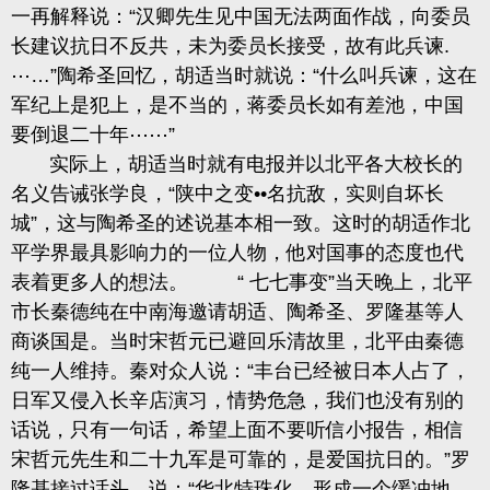
一再解释说：“汉卿先生见中国无法两面作战，向委员
长建议抗日不反共，未为委员长接受，故有此兵谏.
⋯…”陶希圣回忆，胡适当时就说：“什么叫兵谏，这在
军纪上是犯上，是不当的，蒋委员长如有差池，中国
要倒退二十年⋯⋯”
实际上，胡适当时就有电报并以北平各大校长的
名义告诫张学良，“陕中之变••名抗敌，实则自坏长
城”，这与陶希圣的述说基本相一致。这时的胡适作北
平学界最具影响力的一位人物，他对国事的态度也代
表着更多人的想法。 “ 七七事变”当天晚上，北平
市长秦德纯在中南海邀请胡适、陶希圣、罗隆基等人
商谈国是。当时宋哲元已避回乐清故里，北平由秦德
纯一人维持。秦对众人说：“丰台已经被日本人占了，
日军又侵入长辛店演习，情势危急，我们也没有别的
话说，只有一句话，希望上面不要听信小报告，相信
宋哲元先生和二十九军是可靠的，是爱国抗日的。”罗
隆基接过话头，说：“华北特珠化，形成一个缓冲地