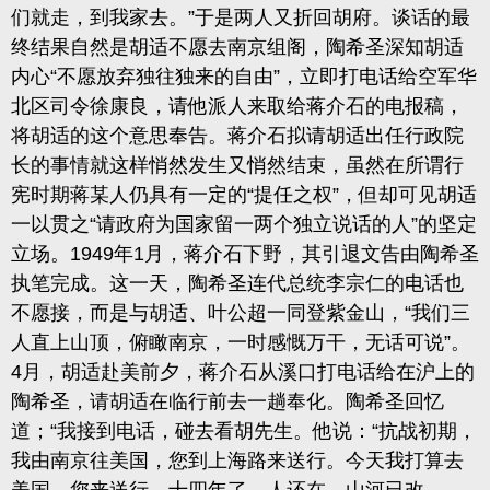
们就走，到我家去。”于是两人又折回胡府。谈话的最
终结果自然是胡适不愿去南京组阁，陶希圣深知胡适
内心“不愿放弃独往独来的自由”，立即打电话给空军华
北区司令徐康良，请他派人来取给蒋介石的电报稿，
将胡适的这个意思奉告。蒋介石拟请胡适出任行政院
长的事情就这样悄然发生又悄然结束，虽然在所谓行
宪时期蒋某人仍具有一定的“提任之权”，但却可见胡适
一以贯之“请政府为国家留一两个独立说话的人”的坚定
立场。1949年1月，蒋介石下野，其引退文告由陶希圣
执笔完成。这一天，陶希圣连代总统李宗仁的电话也
不愿接，而是与胡适、叶公超一同登紫金山，“我们三
人直上山顶，俯瞰南京，一时感慨万干，无话可说”。
4月，胡适赴美前夕，蒋介石从溪口打电话给在沪上的
陶希圣，请胡适在临行前去一趟奉化。陶希圣回忆
道；“我接到电话，碰去看胡先生。他说：“抗战初期，
我由南京往美国，您到上海路来送行。今天我打算去