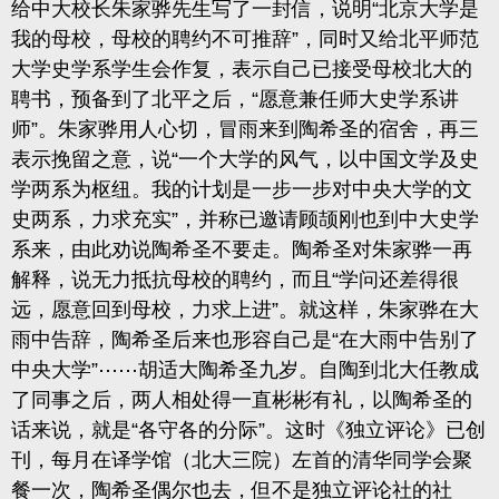
给中大校长朱家骅先生写了一封信，说明“北京大学是
我的母校，母校的聘约不可推辞”，同时又给北平师范
大学史学系学生会作复，表示自己已接受母校北大的
聘书，预备到了北平之后，“愿意兼任师大史学系讲
师”。朱家骅用人心切，冒雨来到陶希圣的宿舍，再三
表示挽留之意，说“一个大学的风气，以中国文学及史
学两系为枢纽。我的计划是一步一步对中央大学的文
史两系，力求充实”，并称已邀请顾颉刚也到中大史学
系来，由此劝说陶希圣不要走。陶希圣对朱家骅一再
解释，说无力抵抗母校的聘约，而且“学问还差得很
远，愿意回到母校，力求上进”。就这样，朱家骅在大
雨中告辞，陶希圣后来也形容自己是“在大雨中告别了
中央大学”⋯⋯胡适大陶希圣九岁。自陶到北大任教成
了同事之后，两人相处得一直彬彬有礼，以陶希圣的
话来说，就是“各守各的分际”。这时《独立评论》已创
刊，每月在译学馆（北大三院）左首的清华同学会聚
餐一次，陶希圣偶尔也去，但不是独立评论社的社