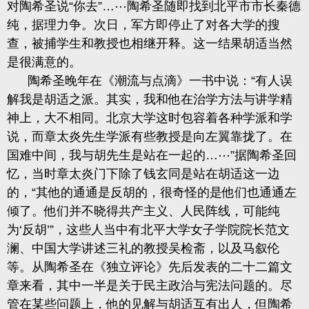
对陶希圣说“你去”…⋯陶希圣随即找到北平市市长秦德
纯，据理力争。次日，军方即停止了对各大学的搜
查，被捕学生和教授也相继开释。这一结果胡适当然
是很满意的。
陶希圣晚年在《潮流与点滴》一书中说：“有人误
解我是胡适之派。其实，我和他在治学方法与讲学精
神上，大不相同。北京大学这时包容着各种学派和学
说，而章太炎先生学派有些教授是向左翼靠拢了。在
国难中间，我与胡先生是站在一起的…⋯”据陶希圣回
忆，当时章太炎门下除了钱玄同是站在胡适这一边
的，“其他的通通是反胡的，很奇怪的是他们也通通左
倾了。他们并不晓得共产主义、人民阵线，可能纯
为‘反胡’”，这些人当中有北平大学女子学院院长范文
澜、中国大学讲述三礼的教授吴检斋，以及马叙伦
等。从陶希圣在《独立评论》先后发表的二十二篇文
章来看，其中一半是关于民主政治与宪法问题的。尽
管在某些问题上，他的见解与胡适互有出人，但陶希