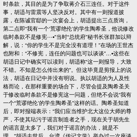
时条款，其目的是为了争取蒋介石三连任。对于这件
事，胡适与雷震等人坚决反对。其中有一则报道披
露，在陈诚官邸的一次宴会上，胡适提出三点质询，
第二点即“我有一个‘荒谬绝伦’的学生陶希圣，他说修改
临时条款不是修宪⋯•”当时“总统府”秘书长张群加以辩
解，说：“你的学生不是完全没有道理！”在场的王世杰
也附和：“不修宪，连任的问题也可以谈谈”…•这些在
胡适日记中确实可以读到，胡适称“这一则报导，大致
不错。不知是怎么传出来的”。但这毕竟是剪报上的说
法，胡适在日记中并没有明说。执以胡适的为人及性
格而论，在那样重要的场合下，尽管会提及陶希圣关
于修改临时条款不是修宪这一问题，但绝不会说“我有
一个“荒谬绝伦’的学生陶希圣”这样的话。陶希圣知道
后，即对报端表示：“我们应当维护北大这位大师的尊
严，不使其玷污于谣言制造者之手，现在关于胡先生
的谣言是太多了，我们对于谣言的办法，就是不
理。”胡适去世后，台湾《传记文学》举办过一次座谈