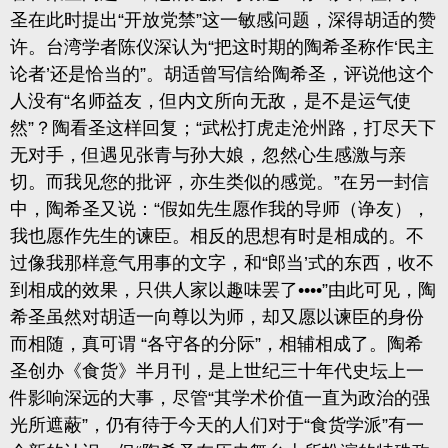
圣在此时提出“开放党禁”这一敏感问题，深得胡适的赞
许。台湾学者陈仪深认为“把这时期的陶希圣称作‘民主
论者’还是恰当的”。胡适曾写信给陶希圣，评说他这个
人没有“名师益友，但内文所向无敌，是不是运气使
然”？陶看圣这样回复；“武松打虎走沧州路，打尽天下
无对手，但遇见张青与孙大娘，忽然心生感激与亲
切。而我见您的批评，亦生类似的感觉。”在另一封信
中，陶希圣又说：“假如先生愿作我的导师（诤友），
我也愿作先生的谏臣。相反的思想有时是相成的。不
过像我那样意气用事的文字，和“郎当’式的东西，收不
到相成的效果，只供人家以趣味罢了••••”由此可见，陶
希圣虽然对胡适一向尊以为师，却又愿以谏臣的身份
而相随，真可谓 “各守各的分际”，相辅相成了。陶希
圣创办《食货》半月刊，是上世纪三十年代史坛上一
件影响深远的大事，尽管“其学术价值一直为政治的强
光所遮蔽”，仍有待于今天的人们对于“食货学派”有一