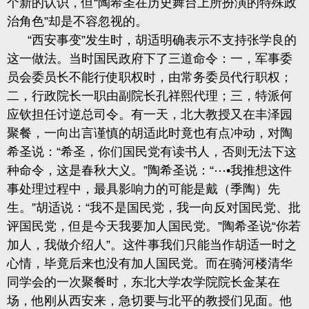
个新的认识，但“陶希圣在历史舞台上所扮演的特殊政
治角色”却是不容忽视的。
“西安事变”发生时，胡适明确表示不支持张学良的
这一做法。当时国民政府下了三道命令：一，军事委
员会委员长不能行使职权时，由常务委员代行职权；
二，行政院长一职由副院长孔祥熙代理；三，特派何
应钦担任讨逆总司令。有一天，北大教授又在丰泽园
聚餐，一向出言谨慎的胡适此时竟也有点冲动，对陶
希圣说：“希圣，你们国民党有读书人，否则无法下这
种命令，这是春秋大义。”陶希圣说：“⋯•我推想这件
事处理过程中，最具影响力的可能是戴（季陶）先
生。”胡适说：“我不是国民党，我一向反对国民党、批
评国民党，但是今天我要加人国民党。”陶希圣说“你若
加人，我做介绍人”。这件事我们只能当作胡适一时之
心情，毕竟后来也没有加人国民党。而在骑河楼清华
同学会的一次聚餐时，东北大学农学院院长金某在
场，他刚从西安来，急切要与北平的教授们见面。他