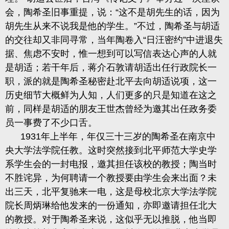
会，陶希圣旧事重提，说：“这不是胡先生的话，因为
胡先生从来不说我是他的学生。”不过，陶希圣与胡适
的交往却又非同寻常，当年陶卷入“日汪密约”中进退失
据、焦虑不安时，惟一想到可以写信表达心声的人就
是胡适；若干年后，蒋介石敦请胡适出任行政院长一
职，派的就是陶希圣秘密赴北平去向胡适说项，这一
历史细节大概鲜为人知，人们更多的只是知道在这之
前，同样是胡适的朋友王世杰曾经为邀其出任政务委
员一事费了不少口舌。
1931年上半年，年仅三十三岁的陶希圣在南京中
央大学法学院任教。这时突然接到北平师范大学史学
系学生会的一封电报，邀其担任该校的教授；陶当时
不胜诧异，为何聘请一个教授要由学生会来出面？未
出三天，北平复驰来一电，这是母校北京大学法学院
院长周炳琳给他发来的一份通知，亦即邀请担任北大
的教授。对于陶希圣来说，这似乎无以推脱，他当即