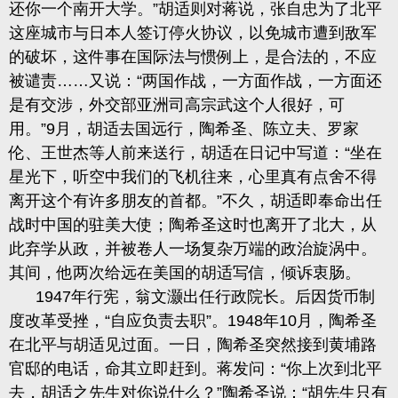
还你一个南开大学。”胡适则对蒋说，张自忠为了北平
这座城市与日本人签订停火协议，以免城市遭到敌军
的破坏，这件事在国际法与惯例上，是合法的，不应
被谴责
……又说：“两国作战，一方面作战，一方面还
是有交涉，外交部亚洲司高宗武这个人很好，可
用。”9月，胡适去国远行，陶希圣、陈立夫、罗家
伦、王世杰等人前来送行，胡适在日记中写道：“坐在
星光下，听空中我们的飞机往来，心里真有点舍不得
离开这个有许多朋友的首都。”不久，胡适即奉命出任
战时中国的驻美大使；陶希圣这时也离开了北大，从
此弃学从政，并被卷人一场复杂万端的政治旋涡中。
其间，他两次给远在美国的胡适写信，倾诉衷肠。
1947年行宪，翁文灏出任行政院长。后因货币制
度改革受挫，“自应负责去职”。1948年10月，陶希圣
在北平与胡适见过面。一日，陶希圣突然接到黄埔路
官邸的电话，命其立即赶到。蒋发问：“你上次到北平
去，胡适之先生对你说什么？”陶希圣说：“胡先生只有