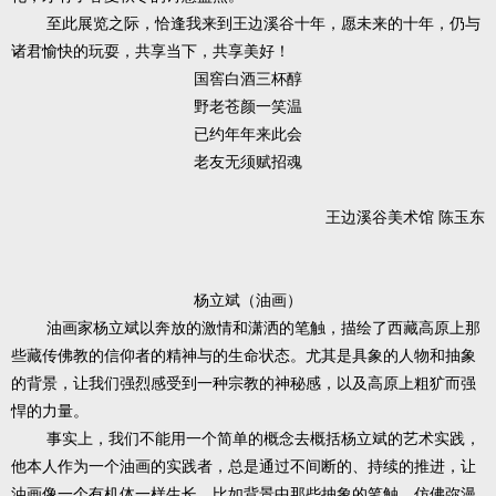
至此展览之际，恰逢我来到王边溪谷十年，愿未来的十年，仍与
诸君愉快的玩耍，共享当下，共享美好！
国窖白酒三杯醇
野老苍颜一笑温
已约年年来此会
老友无须赋招魂
王边溪谷美术馆 陈玉东
杨立斌（油画）
油画家杨立斌以奔放的激情和潇洒的笔触，描绘了西藏高原上那
些藏传佛教的信仰者的精神与的生命状态。尤其是具象的人物和抽象
的背景，让我们强烈感受到一种宗教的神秘感，以及高原上粗犷而强
悍的力量。
事实上，我们不能用一个简单的概念去概括杨立斌的艺术实践，
他本人作为一个油画的实践者，总是通过不间断的、持续的推进，让
油画像一个有机体一样生长，比如背景中那些抽象的笔触，仿佛弥漫