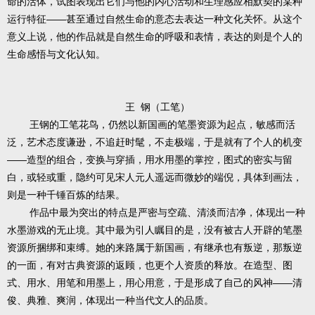
命的活体，试图表现出它们与他的内心活动和生理感应相默契的某种
运行特征——甚至通过自然生命的意态去表达一种文化关怀。从这个
意义上说，他的作品就是自然生命的呼吸和表情，表达的则是个人的
生命感悟与文化认知。
王 钢（工笔）
王钢的工笔花鸟，仍然以新国画的笔墨资源为起点，敏感而活
泛，艺术态度谦逊，不追赶时髦，不走极端，于是就有了个人的机变
——造型的组合，变换与穿插，用水用墨的掌控，图式的密实与留
白，或轻或重，隐约可见宋人元人遥远而微妙的端倪，具体到画法，
则是一种千锤百炼的结果。
作品中最为突出的特点是严密与空疏、清淡而洁净，体现出一种
水墨游戏的无止境。其中最为引人瞩目的是，没有被古人开辟的笔墨
资源所捆绑和束缚。她的来路属于新国画，有继承也有叛逆，那叛逆
的一面，有对古典资源的返顾，也更个人资质的释放。在造型、图
式、用水、用笔和用墨上，用心用意，于是形成了自己的风神——清
俊、典雅、爽润，体现出一种当代文人的品质。