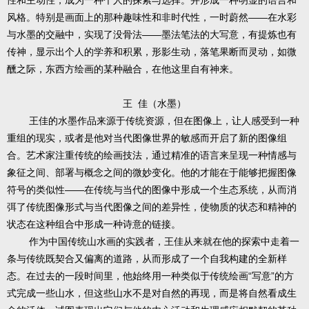
性和主动性，成为一种个人的探索与选择。并形成一种明显的语言和
风格。特别是画面上的那种趣味性和非时代性，一时蔚然——在水彩
与水墨的交融中，实现了没骨法——墨法笔法的大写意，有提炼也有
传神，显示出个人的学养和积累，形影生动，落笔果断而灵动，如微
醺之际，东西方绘画的某种融合，在他这里自有神来。
王 佳（水墨）
王佳的水墨作品来源于传统资源，但在图像上，让人感受到一种
重组的现实，或者是他对当代图像世界的敏感而开启了新的图像组
合。艺术家注重传统的绘画技法，通过精准的语言来呈现一种情感与
象征之间、部署与概念之间的微妙变化。他的才能在于能够把握图像
符号的类似性——在传统与当代的图像中形成一个生态系统，从而消
弭了传统图像形式与当代图像之间的差异性，使物质的状态和精神的
状态在这种组合中形成一种诗意的链接。
作为中国传统山水画的实践者，王佳从来就在他的探索中走着一
条与传统既契合又偏离的道路，从而形成了一个自我构建的全新样
态。在过去的一段时间里，他始终用一种类似于传统绘画“写意”的方
式完成一些山水，但这些山水不是对自然的再现，而是将自然看成生