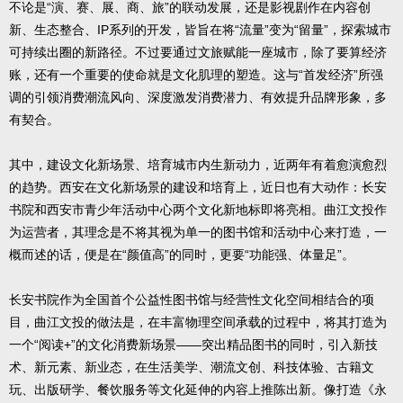
不论是“演、赛、展、商、旅”的联动发展，还是影视剧作在内容创
新、生态整合、IP系列的开发，皆旨在将“流量”变为“留量”，探索城市
可持续出圈的新路径。不过要通过文旅赋能一座城市，除了要算经济
账，还有一个重要的使命就是文化肌理的塑造。这与“首发经济”所强
调的引领消费潮流风向、深度激发消费潜力、有效提升品牌形象，多
有契合。
其中，建设文化新场景、培育城市内生新动力，近两年有着愈演愈烈
的趋势。西安在文化新场景的建设和培育上，近日也有大动作：长安
书院和西安市青少年活动中心两个文化新地标即将亮相。曲江文投作
为运营者，其理念是不将其视为单一的图书馆和活动中心来打造，一
概而述的话，便是在“颜值高”的同时，更要“功能强、体量足”。
长安书院作为全国首个公益性图书馆与经营性文化空间相结合的项
目，曲江文投的做法是，在丰富物理空间承载的过程中，将其打造为
一个“阅读+”的文化消费新场景——突出精品图书的同时，引入新技
术、新元素、新业态，在生活美学、潮流文创、科技体验、古籍文
玩、出版研学、餐饮服务等文化延伸的内容上推陈出新。像打造《永