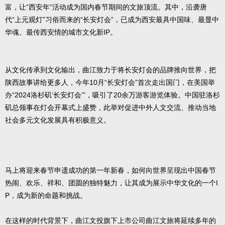
富，让“西安年”活动成为国内春节期间的文旅顶流。其中，沿袭唐
代“上元观灯”习俗而来的“长安灯会”，已成为西安最具中国味、最显中
华魂、最传西安情的城市文化新IP。
从文化传承到文化输出，曲江致力于将长安灯会的品牌推向世界，把
陕西故事讲给更多人，今年10月“长安灯会”首次走出国门，在美国举
办“2024洛杉矶‘长安灯会’”，吸引了20余万游客游览体验。中国驻洛杉
矶总领事在灯会开幕式上盛赞，此举对促进中外人文交流、推动当地
社会多元文化发展具有积极意义。
马上将迎来春节申遗成功的第一年新春，如何向世界呈现出中国春节
热闹、欢乐、祥和、团圆的独特魅力，让其成为展示中华文化的一个I
P，成为新的命题和挑战。
在这样的时代背景下，曲江文投旗下上市公司曲江文旅将延续多年的