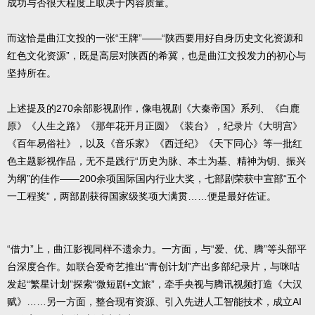
成功与否很大程度上取决于内容质量。
而这恰是曲江文投的一张“王牌”——“陕西要用好自身历史文化资源和
红色文化资源”，既是高层对陕西的希冀，也是曲江文投发力的初心与
坚持所在。
上述提及的270余部影视剧作，像电视剧《大秦帝国》系列、《白鹿
原》《人生之路》《那年花开月正圆》《装台》，纪录片《大明宫》
《百年易俗社》，以及《音乐家》《西迁纪》《天下同心》等一批红
色主题影视作品，无不是践行“历史为脉、本土为基、精神为钥、振兴
为纲”的佳作——200余项国际国内行业大奖，七部剧荣获中宣部“五个
一工程奖”，两部剧获得国家级奖项大满贯……便是最好佐证。
“借力”上，曲江影视同样不遗余力。一方面，与“爱、优、腾”等头部平
台深度合作。如联合爱奇艺推出“青创计划”产出多部纪录片，与咪咕
发起“繁星计划”探索“微短剧+文旅”，牵手央视与腾讯视频打造《大汉
赋》……另一方面，整合现有资源、引入先进人工智能技术，成立AI