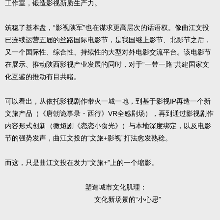
工作室，锻造影视新质生产力。
筑稳了基本盘，“影视陕军”也在谋求更高层次的话语权。像曲江文投
已连续运营五届的丝路国际电影节，是我国继上影节、北影节之后，
又一个国际性、综合性、持续性的大型对外电影交流平台。该电影节
在展示、推动陕西影视产业发展的同时，对于“一带一路”共建国家文
化互鉴的推动有目共睹。
可以看出，从依托影视剧作带火一城一地，到基于影视IP再造一个新
文旅产品（《唐朝诡事录・西行》VR全感剧场），再到通过影视剧作
内容形式创新（微短剧《恋恋小食光》）与本地深度绑定，以及电影
节的强势发声，曲江文投的“文旅+影视”打法愈发熟稔。
而这，只是曲江文投在发力“文旅+”上的一个缩影。
塑造城市文化肌理：
文化新场景的“小心思”