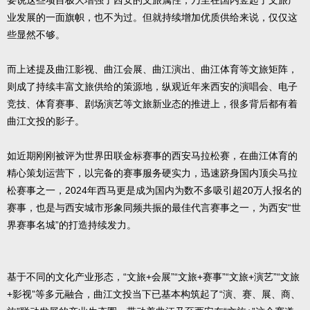
要说这些项目极大增强了西安的文旅属性，乃至在国内竖起了文旅产
业发展的一面旗帜，也不为过。但就持续增加优质供给来说，仅仅这
些显然不够。
而上述提及曲江影视、曲江会展、曲江演出、曲江体育等文旅矩阵，
则成了持续丰富文旅供给的策源地，纵观近年来西安的演唱会、电子
竞技、体育赛事、剧场演艺等文旅新业态的推进上，很多背后都有着
曲江文投的影子。
如近期刚刚被评为世界田联金标赛事的西安马拉松赛，在曲江体育的
精心策划运营下，以完备的赛事服务硬实力，迅速跻身国内顶尖马拉
松赛事之一，2024年西马更是成为国内为数不多吸引超20万人报名的
赛事，也是与西安城市形象同频共振的最佳代言赛事之一，为西安“世
界赛事名城”的打造持续发力。
基于不同的文化产业形态，“文旅+会展”“文旅+赛事”“文旅+演艺”“文旅
+影视”等多元融合，曲江文投当下已基本构筑起了“演、赛、展、商、