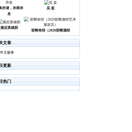
诙亦谐，亦师亦
买 卖
友
酒后英雄胆
邯郸有经（2026邯郸酒经
关文章
年太极拳
目更新
目热门