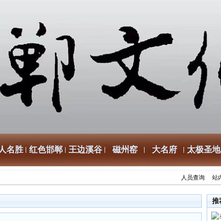
人名胜
红色邯郸
王边溪谷
磁州窑
大名府
太极圣地
人员查询
站
推