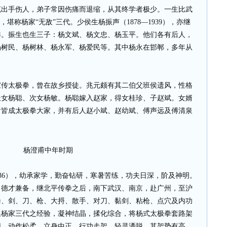
辄出手伤人，弟子常因伤痛而退缩，从其终学者极少。一生比武
堪称杨家“无敌”三代。少侯生杨振声（1878—1939），亦继
详。振生也生三子：杨文斌、杨文忠、杨玉平。他们各有后人，
杨树民、杨树林、杨永军、杨爱民等。其中杨永在邯郸，多年从
家传太极拳，曾在故乡授徒。兆元颇有其二伯父班侯遗风，性格
长女杨聪、次女杨敏。杨聪嫁入赵家，得女桂珍、子赵斌。女婿
后皆成太极拳大家，并有后人赵小斌、赵幼斌、傅声远及傅清泉
杨澄甫中年时期
936），幼承家学，勤奋钻研，寒暑苦练，功夫日深，阶及神明。
，德才兼备，继北平传拳之后，南下武汉、南京，赴广州，至沪
拳、剑、刀、枪、大捋、散手、对刀、黏剑、粘枪、点穴及内功
集杨家三代之经验，凝神结晶，揉化综合，将杨式太极拳套路架
礴，动作松柔，立身中正，行功走架，轻灵洒脱。其架势有高、