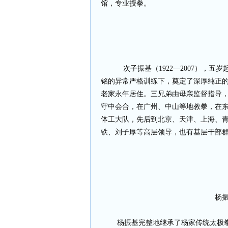
馆，专业授拳。
次子振基（1922—2007），
铭的异常严格训练下，奠定了深厚纯正
老家永年居住。三兄弟由母亲监督指导，
守中会合，在广州、中山等地教拳，在东
体工大队，先后到北京、天津、上海、
铁、刘子厚等高层领导，也有基层干部
杨振基（
杨振基完整地继承了杨家传统太极