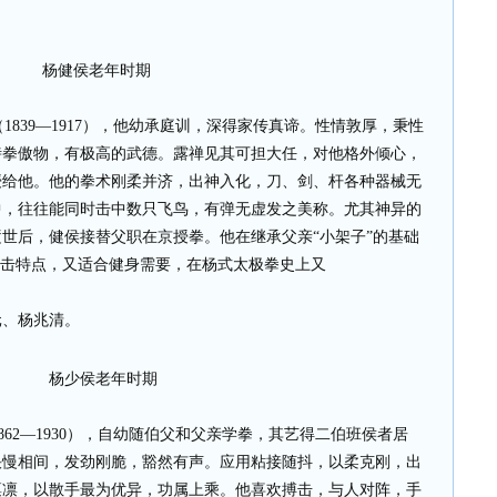
杨健侯老年时期
839—1917），他幼承庭训，深得家传真谛。性情敦厚，秉性
恃拳傲物，有极高的武德。露禅见其可担大任，对他格外倾心，
授给他。他的拳术刚柔并济，出神入化，刀、剑、杆各种器械无
中，往往能同时击中数只飞鸟，有弹无虚发之美称。尤其神异的
世后，健侯接替父职在京授拳。他在继承父亲“小架子”的基础
技击特点，又适合健身需要，在杨式太极拳史上又
元、杨兆清。
杨少侯老年时期
62—1930），自幼随伯父和父亲学拳，其艺得二伯班侯者居
快慢相间，发劲刚脆，豁然有声。应用粘接随抖，以柔克刚，出
凛凛，以散手最为优异，功属上乘。他喜欢搏击，与人对阵，手