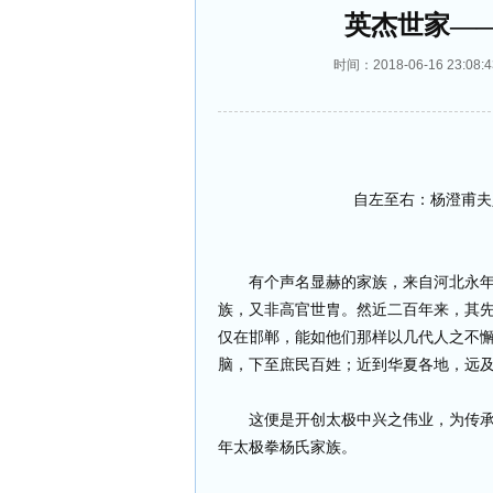
英杰世家—
时间：2018-06-16 23
自左至右：杨澄甫夫
有个声名显赫的家族，来自河北永
族，又非高官世胄。然近二百年来，其
仅在邯郸，能如他们那样以几代人之不
脑，下至庶民百姓；近到华夏各地，远
这便是开创太极中兴之伟业，为传
年太极拳杨氏家族。