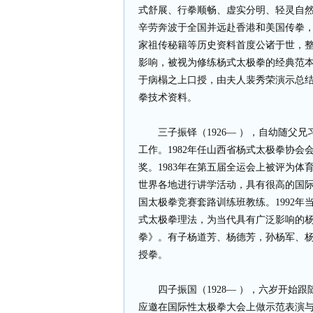
式舒展、行拳顺畅、虚实分明、轻灵自
辛劳奔波于全国并远赴香港和美国传拳，
家祖传秘籍等历史资料首度公诸于世，
影响，被视为修练杨式太极拳的经典范
于病榻之上口授，由夫人裴秀荣演示总
拳技术资料。
三子振铎（1926— ），自幼随
工作。1982年任山西省杨式太极拳协会会
奖。1983年在第五届全运会上被评为体
世界各地进行讲学活动，具有很高的国际
国太极拳竞赛套路训练班教练。1992年
式太极拳理法，为当代具有广泛影响的
拳》。有子杨道芳、杨德芳，孙杨军、
授拳。
四子振国（1928— ），六岁开
应邀在国际性太极拳大会上做示范表演与