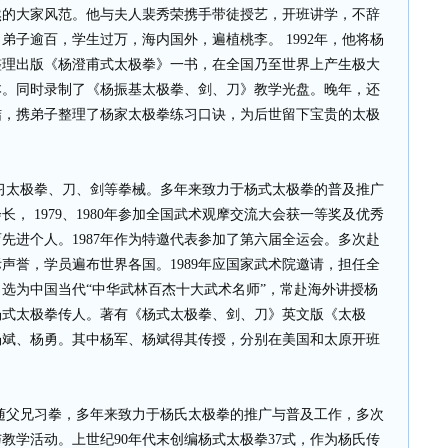
然的大家风范。他与夫人裴秀荣携手带徒授艺，开班讲学，不辞
弟子逾百，学生过万，海内国外，遍植桃李。 1992年，他将杨
整理出版《杨澄甫式太极拳》一书，在全国乃至世界上产生极大
本。同时录制了《杨振基太极拳、剑、刀》教学光盘。晚年，还
结，携弟子整理了杨家太极拳练习口诀，为后世留下宝贵的太极
父兄习太极拳、刀、剑等拳械。多年来致力于杨式太极拳的普及推广
长， 1979、1980年参加全国武术观摩交流大会获一等奖及优秀
育先进个人。1987年作为特邀代表参加了第六届全运会。多次赴
声誉，学员遍布世界各国。1989年应国家武术院邀请，担任全
当选为中国当代“中华武林百杰十大武术名师”，常赴海外讲授杨
杨式太极拳传人。著有《杨式太极拳、剑、刀》英文版《太极
杨斌、杨勇。其中杨军、杨斌得其传授，分别在美国和太原开班
始跟随父兄习拳，多年来致力于杨氏太极拳的推广与普及工作，多次
教学活动。上世纪90年代末创编杨式太极拳37式，作为杨氏传