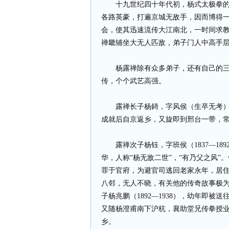
十九世纪四十年代初，杨式太极拳的始
各路英豪，打遍京城无敌手，因而博得一
会，使其迅速流传大江南北，一时间求
禅畿辅坐大无人匹敌，弟子门人中高手
杨露禅除有众多弟子，还有自己的
传，个个武艺高强。
露禅长子杨錡，字风侯（生卒无考
成就后自京返乡，又旋即到邢台一带，
露禅次子杨钰，字班侯（1837—1
华，人称“杨无敌二世”，“有乃父之风
罪于官府，为避官司逃回老家永年，居
八邻，无人不晓，有关他的传奇故事极
子杨兆鹏（1892—1938），幼年即
又随杨澄甫南下沪杭，襄助堂兄传拳授业
乡。