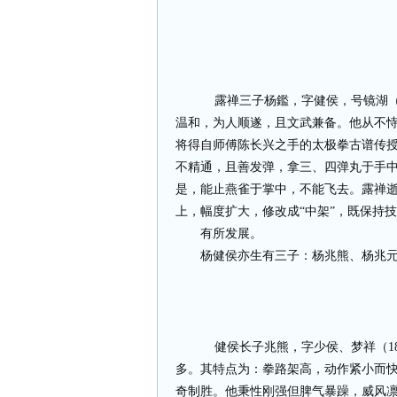
露禅三子杨鑑，字健侯，号镜湖（1
温和，为人顺遂，且文武兼备。他从不
将得自师傅陈长兴之手的太极拳古谱传
不精通，且善发弹，拿三、四弹丸于手
是，能止燕雀于掌中，不能飞去。露禅逝
上，幅度扩大，修改成“中架”，既保持
有所发展。
杨健侯亦生有三子：杨兆熊、杨兆
健侯长子兆熊，字少侯、梦祥（18
多。其特点为：拳路架高，动作紧小而
奇制胜。他秉性刚强但脾气暴躁，威风