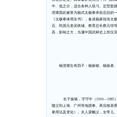
中、低之分，适合各种人练习。定型套
澄甫因此被誉为杨式太极拳承前启后的
《太极拳体用全书》，备述杨家祖传太
石、民国元老吴铁城、教育总长蔡元培
高，影响之大，当属中国武林史上所仅
杨澄甫生有四子：杨振铭、杨振基
长子振铭，字守中（1910—19
随父到上海、广州等地授拳。再后移居
拳用法及变化》。夫人梁帼义，女帝儿