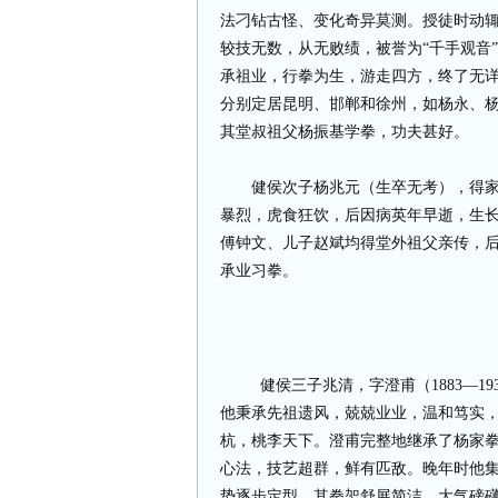
法刁钻古怪、变化奇异莫测。授徒时动
较技无数，从无败绩，被誉为“千手观音”，
承祖业，行拳为生，游走四方，终了无
分别定居昆明、邯郸和徐州，如杨永、
其堂叔祖父杨振基学拳，功夫甚好。
健侯次子杨兆元（生卒无考），得
暴烈，虎食狂饮，后因病英年早逝，生
傅钟文、儿子赵斌均得堂外祖父亲传，
承业习拳。
健侯三子兆清，字澄甫（1883—1
他秉承先祖遗风，兢兢业业，温和笃实
杭，桃李天下。澄甫完整地继承了杨家
心法，技艺超群，鲜有匹敌。晚年时他
势逐步定型。其拳架舒展简洁，大气磅