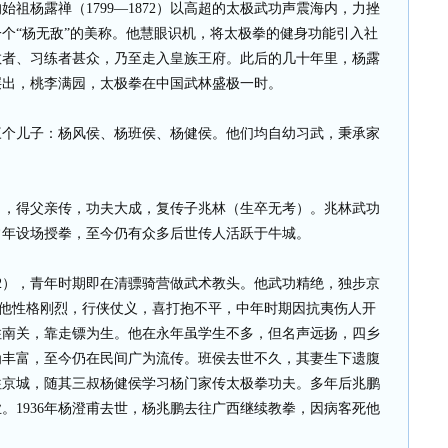
祖杨露禅（1799—1872）以高超的太极武功声震海内，力挫
个“杨无敌”的美称。他慧眼识机，将太极拳的健身功能引入社
教者、习练者甚众，乃至走入皇族王府。此后的几十年里，杨露
层出，桃李满园，太极拳在中国武林盛极一时。
三个儿子：杨风侯、杨班侯、杨健侯。他们均自幼习武，秉承家
），得父亲传，功夫大成，复传子兆林（生卒无考）。兆林武功
常年设场授拳，至今仍有众多后世传人活跃于牛城。
892），青年时期即在清骠骑营做武术教头。他武功精绝，独步京
”。他性格刚烈，行侠仗义，喜打抱不平，中年时期因抗夷伤人开
住南关，靠走镖为生。他在永年虽学生不多，但名声远扬，四乡
为丰富，至今仍在民间广为流传。班侯去世不久，其妻生下遗腹
被送往京城，随其三叔杨健侯学习杨门家传太极拳功夫。多年后兆鹏
。1936年杨澄甫去世，杨兆鹏去往广西继续教拳，因病客死他