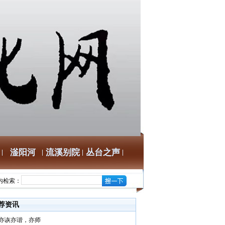
滏阳河
流溪别院
丛台之声
内检索：
荐资讯