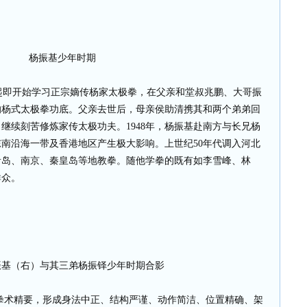
杨振基少年时期
五岁起即开始学习正宗嫡传杨家太极拳，在父亲和堂叔兆鹏、大哥振
的杨式太极拳功底。父亲去世后，母亲侯助清携其和两个弟弟回
继续刻苦修炼家传太极功夫。1948年，杨振基赴南方与长兄杨
南沿海一带及香港地区产生极大影响。上世纪50年代调入河北
青岛、南京、秦皇岛等地教拳。随他学拳的既有如李雪峰、林
群众。
右）与其三弟杨振铎少年时期合影
拳术精要，形成身法中正、结构严谨、动作简洁、位置精确、架