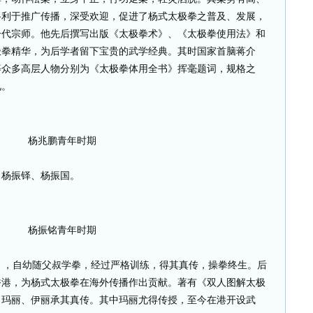
路利于推广传播，深受欢迎，促进了杨式太极拳之普及、发展，
一代宗师。他先后撰写出版《太极拳
术》、《太极拳使用法》和
极拳精华，为后学者留下宝贵的武学经典。其时国家首脑蒋介
等众多高层人物分别为《太极拳体用全书》挥毫题词，规格之
见。
杨兆鹏青年时期
、杨振铎、杨振国。
杨振铭青年时期
85），自幼随父叔学拳，经过严格训练，得其真传，操拳终生。后
香港，为杨式太极拳在海外传播作出贡献。著有《双人图解太极
、玛丽、伊丽承其真传。其中玛丽尤得传授，至今在港开设武