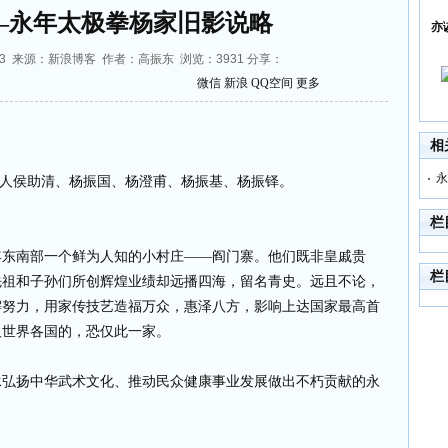
—永年太极拳杨家旧影说略
亦
:08:43 来源：新浪博客 作者：高振东 浏览：
3931
分享：
微信
新浪
QQ空间
更多
相
永
人侯助清、杨振国、杨澄甫、杨振基、杨振铎。
栏
年东南部一个鲜为人知的小村庄——阎门寨。他们既非皇戚贵
栏
先祖和子孙们所创辉煌业绩却远播四海，留名青史。远且不论，
懈努力，用家传技艺造福万众，惠泽八方，影响上达国家最高首
及世界各国的，恐仅此一家。
承弘扬中华武术文化、推动民众健康事业发展做出不朽贡献的永