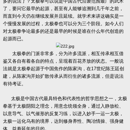
多的说法了？太极拳可以说是中国古代沿袭范围最广的武术
了，要问它最早的起源，甚至有人能够追溯到几千年之前，
而直到今天仍在继续发展并且延续。就学术来讲这确实是一
个慢慢发展的过程，太极拳也可以分为三个阶段。如今人们
对太极拳争论最多的还是最早的时候是谁在什么年代创造的
起源而已。
太极拳的门派非常多，分为许多流派，相互传承相互借
鉴又各自有着各自的特点，呈现着百花齐放的状态。一般说
法就是太极拳起源于中国焦作的陈家沟，在17世纪陈王廷创
建，从陈家沟开始扩散传承从而衍生的诸多流派，但是说法
有待考证。
太极是中国古代最具特色和代表性的哲学思想之一，太极
拳基于太极阴阳之理念，用意念统领全身，通过入静放松、
以意导气、以气催形的反复习练，以进入妙手一运一太极，
太极一运化乌有的境界，达到修身养性、陶冶情操、强身健
体、益寿延年的目的。