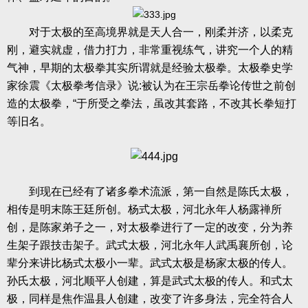
对于太极的至高境界就是天人合一，刚柔并济，以柔克
刚，避实就虚，借力打力，非常重视练气，讲究一个人的精
气神，早期的太极拳其实所谓就是经验太极拳。太极拳史学
家徐震《太极拳考信录》说:被认为在王宗岳拳论传世之前创
造的太极拳，“于所受之拳法，虽改其套路，不改其长拳短打
等旧名。
到现在已经有了诸多拳术流派，第一自然是陈氏太极，
相传是明末陈王廷所创。杨式太极，河北永年人杨露禅所
创，是陈家弟子之一，对太极拳进行了一定的改变，分为养
生架子跟技击架子。武式太极，河北永年人武禹襄所创，论
辈分来讲比杨式太极小一辈。武式太极是杨家太极的传人。
孙氏太极，河北顺平人创建，算是武式太极的传人。和式太
极，同样是焦作温县人创建，改变了许多身法，完全符合人