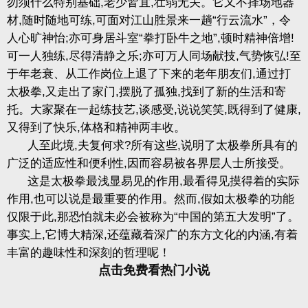
勿须什么特别基础,老少皆宜,壮弱无关。它又不择场地器
材,随时随地可练,可面对江山胜景来一趟“行云流水”，令
人心旷神怡;亦可身居斗室“拳打卧牛之地”,顿时精神倍增!
可一人独练,尽得清静之乐;亦可万人同场献技,气势恢弘!至
于年老衰、从工作岗位上退了下来的老年朋友们,通过打
太极拳,又走出了家门,摆脱了孤独,找到了新的生活和寄
托。大家聚在一起练技艺,谈感受,说说笑笑,既得到了健康,
又得到了快乐,体格和精神两丰收
。
人至此境,夫复何求?所有这些,说明了太极拳所具有的
广泛的适应性和便利性,因而容易被各界层人士所接受。
这是太极拳最浅显易见的作用,最看得见摸得着的实际
作用,也可以说是最重要的作用。然而,假如太极拳的功能
仅限于此,那恐怕就未必会被称为“中国的第五大发明”了。
事实上,它博大精深,还蕴藏着深广的东方文化的内涵,有着
丰富的趣味性和深刻的哲理呢！
点击免费看热门小说