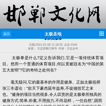
太极圣地
返回
认识太极拳
日期:
2021-01-06 11:18:55
点击:
1048
来源： 方志邯郸订阅号 作者：方志永年
太极拳是什么?定义告诉我们,它是一项传统体育项
目。然而一个普通的体育项目,何以竟被冠名为“中国的第
五大发明”?它的奇特之处何在?
毫无疑问,它的最基本的作用是健身。正如太极祖师
张三丰遗论：“欲天下豪杰延年益寿,不徒做技艺之末
也。”健身的项目当然很多,令人叹赏的是太极拳所独具的
健身方式:简单,朴素,不用拙力,不尚花样，一任自然”,因而