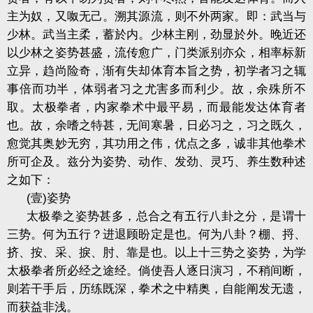
主为奴，又呶无己。溯其源流，则不外两家。即：武当与
少林。武当主柔，蓄於内。少林主刚，劲显於外。晚近还
以少林之姿势甚盛，流传愈广，门类派别亦众，相率标新
立异，趋尚险奇，渐有失却体育本旨之势，初学者习之辄
事倍而功半，体弱者习之尤害多而利少。故，余殊所不
取。太极拳者，内家拳术中最平易，而最能发达体育者
也。故，余嗜之特甚，无间寒暑，日必习之，习之既久，
愈觉其奥妙无穷，其功用之伟，优点之多，诚非其他拳术
所可企及。兹分为姿势、动作、发劲、灵巧、养生数种述
之如下：
(
壹
)
姿势
太极拳之姿势甚多，总合之有五行八卦之分，是谓十
三势。何为五行？进退顾盼定是也。何为八卦？棚、捋、
挤、按、采、捩、肘、靠是也。以上十三势之姿势，为学
太极拳者所必经之途经。倘使吾人逐日演习，不稍间断，
则若干手后，历练既深，拳术之中精奥，自能阐发无遗，
而获益非浅。