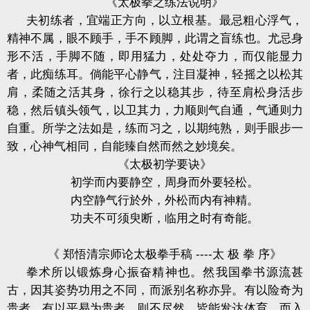
《太极拳之练法说明》
夫初练者，宜端正方向，以立根基。最忌粗心浮气，
精神不属，眼不顾手，手不顾脚，此谓之盲练也。尤忌身
形不活，手脚不随，即用猛力，处处夺力，而仅能显力
者，此痴练耳。倘能平心静气，注目凝神，轻摇之以松其
肩，柔随之活其身，徐行之以稳其步，待至肩松身活步
稳，然后镇头领气，以卫其力，力顺则气自通，气通则力
自重。所学之法如是，练而习之，以期纯熟，则手眼步一
致，心神气相同，自能臻自然而然之妙境矣。
《太极初学要诀》
初学而内要静空，周身而外要轻松。
内空静气行於外，外松而内有神精。
功夫不可须臾断，临用之时有奇能。
《 郑悟清宗师论太极拳手稿
----
太 极 拳 序》
拳术所以锻炼身心振奋精神也。然我国拳书源流甚
古，因其姿势功用之不同，而派别名称亦异。有以险奇为
贵者，有以平易为贵者，则不尽然，皆能发达体育。而入