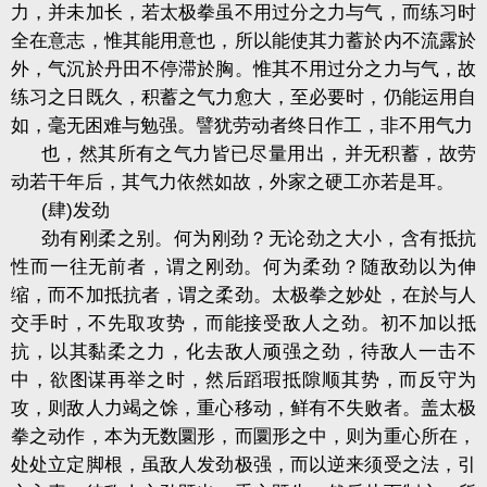
力，并未加长，若太极拳虽不用过分之力与气，而练习时
全在意志，惟其能用意也，所以能使其力蓄於内不流露於
外，气沉於丹田不停滞於胸。惟其不用过分之力与气，故
练习之日既久，积蓄之气力愈大，至必要时，仍能运用自
如，毫无困难与勉强。譬犹劳动者终日作工，非不用气力
也，然其所有之气力皆已尽量用出，并无积蓄，故劳
动若干年后，其气力依然如故，外家之硬工亦若是耳。
(
肆
)
发劲
劲有刚柔之别。何为刚劲？无论劲之大小，含有抵抗
性而一往无前者，谓之刚劲。何为柔劲？随敌劲以为伸
缩，而不加抵抗者，谓之柔劲。太极拳之妙处，在於与人
交手时，不先取攻势，而能接受敌人之劲。初不加以抵
抗，以其黏柔之力，化去敌人顽强之劲，待敌人一击不
中，欲图谋再举之时，然后蹈瑕抵隙顺其势，而反守为
攻，则敌人力竭之馀，重心移动，鲜有不失败者。盖太极
拳之动作，本为无数圜形，而圜形之中，则为重心所在，
处处立定脚根，虽敌人发劲极强，而以逆来须受之法，引