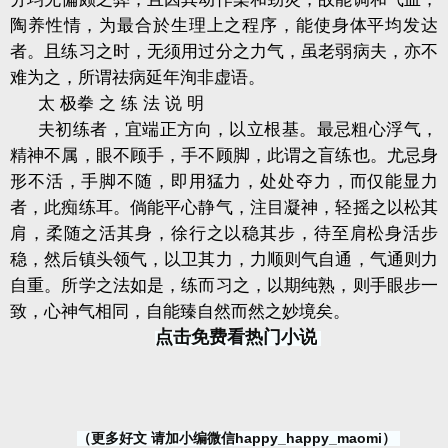
陶养性情，为最合於生理上之程序，能使身体平均发达
者。且练习之时，无须用过分之力气，虽老弱病夫，亦不
难为之，所谓祛病延年洵非虚语。
太 极拳 之 练 法 说 明
夫初练者，宜端正方向，以立根基。最忌粗心浮气，
精神不属，眼不顾手，手不顾脚，此谓之盲练也。尤忌身
形不活，手脚不随，即用猛力，处处夺力，而仅能显力
者，此痴练耳。倘能平心静气，注目凝神，轻摇之以松其
肩，柔随之活其身，徐行之以稳其步，待至肩松身活步
稳，然后镇头领气，以卫其力，力顺则气自通，气通则力
自重。所学之法如是，练而习之，以期纯熟，则手眼步一
致，心神气相同，自能臻自然而然之妙境矣。
点击免费看热门小说
（更多好文 请加小编微信happy_happy_maomi）