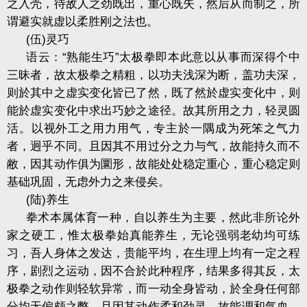
之入壳，待敌人之劲既出，重心既失，然后从而制之，所
谓避实就虚以柔胜刚之法也。
(
伍
)
灵巧
语云：
“
熟能生巧
”
太极拳即本此意以从事而深得个中
三昧者，故太极拳之精粗，以功夫浅深为断，盖功夫深，
则於其中之虚实变化皆已了然，既了然於虚实变化中，则
能於虚实变化中求出巧妙之途径。故其所用之力，轻灵圆
活。以视外工之用力用气，专主於一隅成为死笨之气力
者，迥乎不同。且因其不用过分之力与气，故能持久而不
敝，因其动作俱为圜形，故能处处稳定重心，重心稳定则
基础巩固，无虑外力之来侵矣。
(
陆
)
养生
拳术本属体育一种，自以养生为主要，然此非所论外
家之硬工，惟太极拳始真能养生，无论强弱老幼均可练
习，吾人身体之发达，贵能平均，在生理上均有一定之程
序，剧烈之运动，因不合於此种程序，结果多得其反，太
极拳之动作则轻软异常，而一动全身皆动，於全身任何部
分均无偏颇之弊，且因其动作柔和劲灵，故能调和气血，