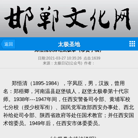
太极圣地
返回
郑悟清宗师论太极拳（珍贵手稿）
日期:
2021-03-27 10:35:26
点击:
1639
来源：太极日记(公众号) 作者：
郑悟清（
1895-1984
），字凤臣，男，汉族，曾用
名：郑梧卿，河南温县赵堡镇人，赵堡太极拳第十代宗
师。
1938
年
---1947
年间，任西安警备司令部、黄埔军校
七分校（授少校军衔）、国民党军政部西安办事处、西北
补给处司令部、陕西省政府等处任国术教官；并任西安国
术馆委员。
1949
年后，任西安市体委委员。