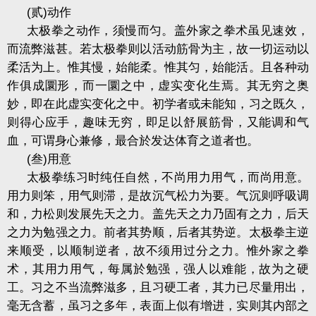
(
贰
)
动作
太极拳之动作，须慢而匀。盖外家之拳术虽见速效，
而流弊滋甚。若太极拳则以活动筋骨为主，故一切运动以
柔活为上。惟其慢，始能柔。惟其匀，始能活。且各种动
作俱成圜形，而一圜之中，虚实变化生焉。其无穷之奥
妙，即在此虚实变化之中。初学者或未能知，习之既久，
则得心应手，趣味无穷，即足以舒展筋骨，又能调和气
血，可谓身心兼修，最合於发达体育之道者也。
(
叁
)
用意
太极拳练习时纯任自然，不尚用力用气，而尚用意。
用力则笨，用气则滞，是故沉气松力为要。气沉则呼吸调
和，力松则发展先天之力。盖先天之力乃固有之力，后天
之力为勉强之力。前者其势顺，后者其势逆。太极拳主逆
来顺受，以顺制逆者，故不须用过分之力。惟外家之拳
术，其用力用气，每属於勉强，强人以难能，故为之硬
工。习之不当流弊滋多，且习硬工者，其力已尽量用出，
毫无含蓄，虽习之多年，表面上似有增进，实则其内部之