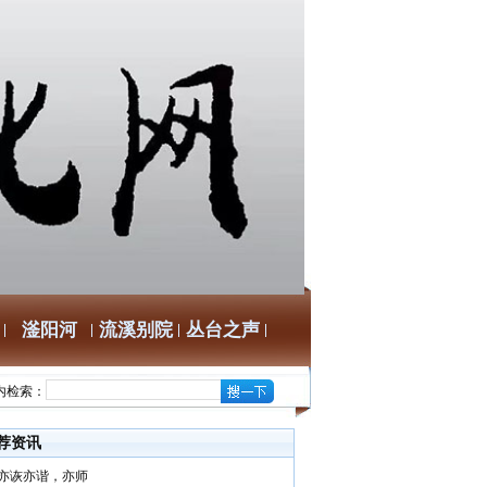
滏阳河
流溪别院
丛台之声
内检索：
荐资讯