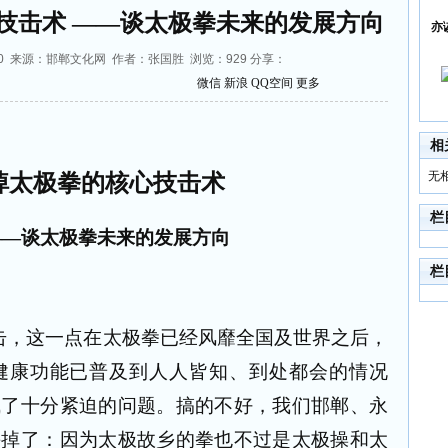
技击术 ——谈太极拳未来的发展方向
亦
:57:10 来源：邯郸文化网 作者：张国胜 浏览：
929
分享：
微信
新浪
QQ空间
更多
相
无
掉太极拳的核心技击术
栏
——谈太极拳未来的发展方向
栏
击，这一点在太极拳已经风靡全国及世界之后，
健康功能已普及到人人皆知、到处都会的情况
成了十分紧迫的问题。搞的不好，我们邯郸、永
丢掉了：因为太极故乡的拳也不过是太极操和太