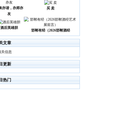
诙亦谐，亦师亦
买 卖
友
酒后英雄胆
邯郸有经（2026邯郸酒经
关文章
相关信息
目更新
目热门