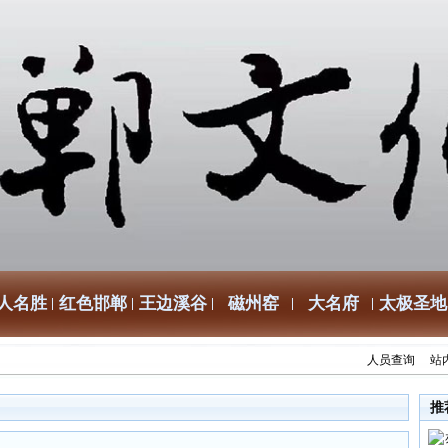
人名胜
红色邯郸
王边溪谷
磁州窑
大名府
太极圣地
人员查询
站
推