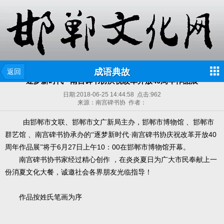
成语典故
返回
逐梦新时代 · 南宫碑书协庆祝改革开放40周年作品展
日期:
2018-06-25 14:44:58
点击:
962
来源：南宫碑书协 作者：
由邯郸市文联、邯郸市文广新局主办，邯郸市博物馆
、邯郸市
40
群艺馆
、南宫碑书协承办的“逐梦新时代·南宫碑书协庆祝改革开放
6
27
10
00
周年作品展”将于
月
日上午
：
在邯郸市博物馆开幕。
南宫碑书协书家经过精心创作
，在炎炎夏日为广大市民奉献上一
份消夏文化大餐，诚邀社会各界朋友光临指导！
作品按姓氏笔画为序