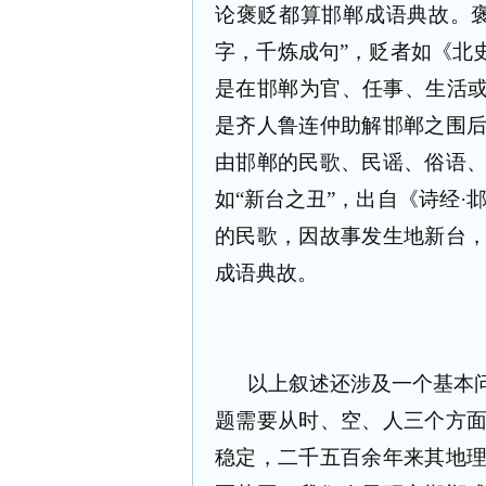
论褒贬都算邯郸成语典故。
字，千炼成句”，贬者如《北
是在邯郸为官、任事、生活或
是齐人鲁连仲助解邯郸之围
由邯郸的民歌、民谣、俗语
如“新台之丑”，出自《诗经·
的民歌，因故事发生地新台
成语典故。
以上叙述还涉及一个基本
题需要从时、空、人三个方
稳定，二千五百余年来其地