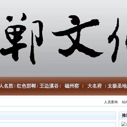
人名胜
红色邯郸
王边溪谷
磁州窑
大名府
太极圣地
人员查询
站
推