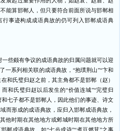
和发展起过重要作用的人物，如赵衰、赵盾、赵
然不能算邯郸人，但只要符合前面所说与邯郸相
言行事迹构成成语典故的仍可列入邯郸成语典
对一些颇有争议的成语典故的归属问题就可以迎
了一系列相关联的成语典故，“抱璞荆山”“卞和
发生在和氏璧归赵之前，其主角都不是邯郸（赵）
而和氏璧归赵以后发生的“价值连城”“完璧归
曹和七子都不是邯郸人，因此他们的事迹、诗文
地域而形成的成语典故，应归入邯郸成语典故，
而其他时期在其他地方或邺城时期在其他地方所
邯郸成语典故。如“七步成诗”“煮豆燃萁”之事