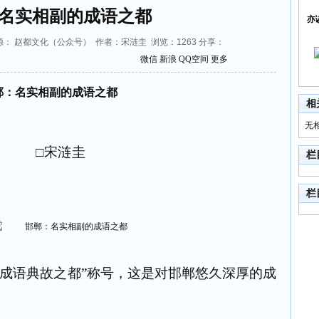
名实相副的成语之都
亦
:27 来源： 赵都文化（公众号） 作者：宋涟圭 浏览：
1263
分享：
微信
新浪
QQ空间
更多
郸：名实相副的成语之都
相
无
□
宋涟圭
栏
栏
中国成语典故之都”称号，这是对邯郸悠久深厚的成