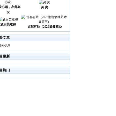
诙亦谐，亦师亦
买 卖
友
酒后英雄胆
邯郸有经（2026邯郸酒经
关文章
相关信息
目更新
目热门