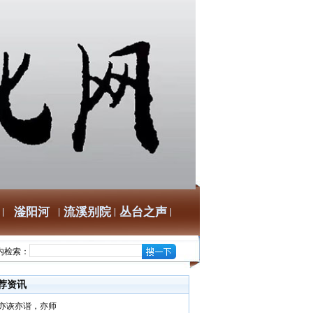
滏阳河
流溪别院
丛台之声
内检索：
荐资讯