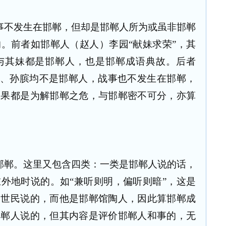
事不发生在邯郸，但却是邯郸人所为或虽非邯郸
。前者如邯郸人（赵人）李园“献妹求荣”，其
与其妹都是邯郸人，也是邯郸成语典故。后者
忌、孙膑均不是邯郸人，战事也不发生在邯郸，
效果都是为解邯郸之危，与邯郸密不可分，亦算
邯郸。这里又包含四类：一类是邯郸人说的话，
外地时说的。如“兼听则明，偏听则暗”，这是
李世民说的，而他是邯郸馆陶人，因此算邯郸成
邯郸人说的，但其内容是评价邯郸人和事的，无