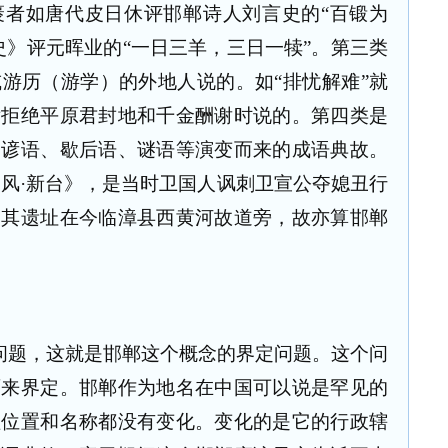
褒者如唐代皮日休评邯郸诗人刘言史的“百锻为
史》评元晖业的“一日三羊，三日一犊”。第三类
游历（游学）的外地人说的。如“排忧解难”就
后拒绝平原君封地和千金酬谢时说的。第四类是
、谚语、歇后语、谜语等演变而来的成语典故。
邶风·新台》，是当时卫国人讽刺卫宣公夺媳丑行
，其遗址在今临漳县西黄河故道旁，故亦算邯郸
问题，这就是邯郸这个概念的界定问题。这个问
面来界定。邯郸作为地名在中国可以说是罕见的
理位置和名称都没有变化。变化的是它的行政辖