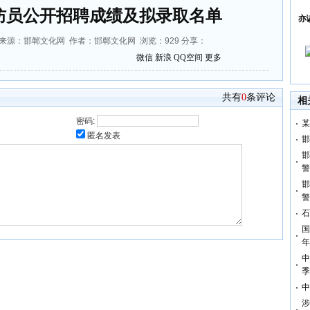
防员公开招聘成绩及拟录取名单
亦
56:08 来源：邯郸文化网 作者：邯郸文化网 浏览：
929
分享：
微信
新浪
QQ空间
更多
共有
0
条评论
相
密码:
某
匿名发表
邯
邯
警
邯
警
石
国
年
中
季
中
涉