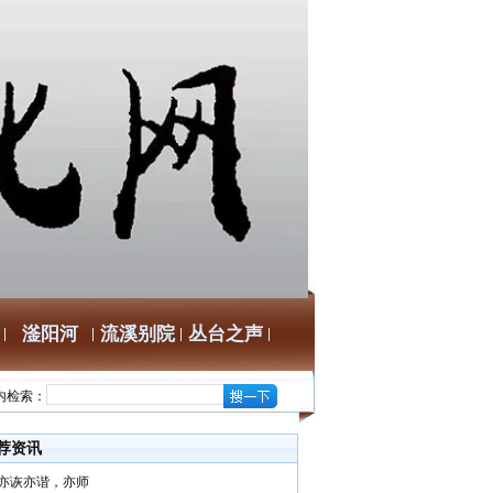
滏阳河
流溪别院
丛台之声
内检索：
荐资讯