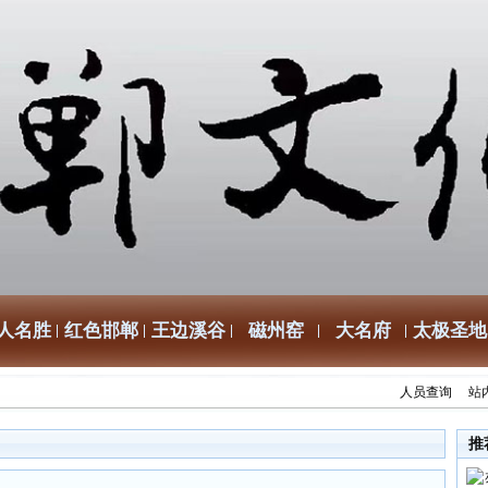
人名胜
红色邯郸
王边溪谷
磁州窑
大名府
太极圣地
人员查询
站
推