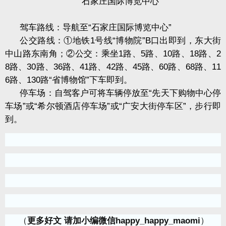
石家庄国际博览中心
驾车路线：导航至“石家庄国际博览中心”
公交路线：①地铁
1
号线“博物院”
B
口出即到，东大街
中山路东南角；②公交：乘坐
1
路、
5
路、
10
路、
18
路、
2
8
路、
30
路、
36
路、
41
路、
42
路、
45
路、
60
路、
68
路、
11
6
路、
130
路“省博物馆”下车即到。
停车场：自驾客户可将车辆停放至“先天下购物中心停
车场”或“希尔顿酒店停车场”或“广安大街停车区”，步行即
到。
（
更多好文 请加小编微信happy_happy_maomi
）