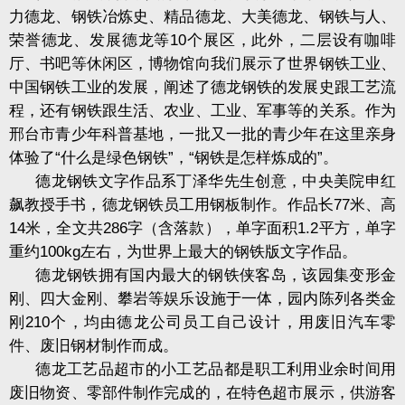
力德龙、钢铁冶炼史、精品德龙、大美德龙、钢铁与人、
荣誉德龙、发展德龙等
10
个展区，此外，二层设有咖啡
厅、书吧等休闲区，博物馆向我们展示了世界钢铁工业、
中国钢铁工业的发展，阐述了德龙钢铁的发展史跟工艺流
程，还有钢铁跟生活、农业、工业、军事等的关系。作为
邢台市青少年科普基地，一批又一批的青少年在这里亲身
体验了“什么是绿色钢铁”，“钢铁是怎样炼成的”。
德龙钢铁文字作品系丁泽华先生创意，中央美院申红
飙教授手书，德龙钢铁员工用钢板制作。作品长
77
米、高
14
米，全文共
286
字（含落款），单字面积
1.2
平方，单字
重约
100kg
左右，为世界上最大的钢铁版文字作品。
德龙钢铁拥有国内最大的钢铁侠客岛，该园集变形金
刚、四大金刚、攀岩等娱乐设施于一体，园内陈列各类金
刚
210
个，均由德龙公司员工自己设计，用废旧汽车零
件、废旧钢材制作而成。
德龙工艺品超市的小工艺品都是职工利用业余时间用
废旧物资、零部件制作完成的，在特色超市展示，供游客