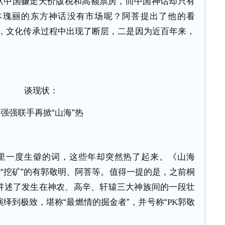
从中国赚走天价版税和高额票房，而中国神话却只有
本瑰丽的东方神话没有市场呢？阿菩提出了他的看
远，文化传承过程中出现了断层，二是因为近百年来，
谈现状：
强强联手再掀“山海”热
里一度生僻的词，这些年却突然热了起来。《山海
与“挖矿”的有郭敬明、阿菩等。值得一提的是，之前桐
讲述了发生在神农、高辛、轩辕三大神族间的一段壮
绎到极致，堪称“最燃情的掘金者”，并号称“
PK
郭敬