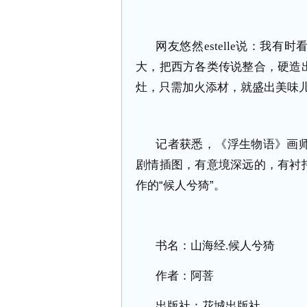
网友悠然
estelle
说：我有时
大，把西方各类传说整合，硬造
灶，只需加火添材，就盛出美味
记者获悉，《浮生物语》画
剧情插图，有意境深远的，有衬
作的“候人兮猗”。
书名：山海经
.
候人兮猗
作者：阿菩
出版社：花城出版社