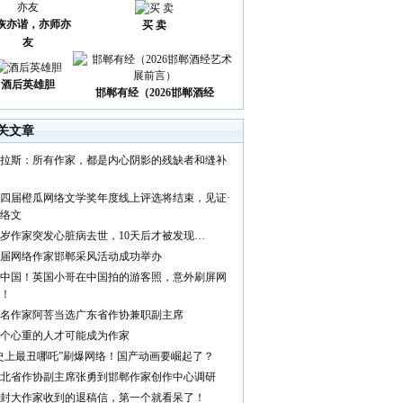
诙亦谐，亦师亦
买 卖
友
酒后英雄胆
邯郸有经（2026邯郸酒经
关文章
拉斯：所有作家，都是内心阴影的残缺者和缝补
四届橙瓜网络文学奖年度线上评选将结束，见证·
络文
9岁作家突发心脏病去世，10天后才被发现…
届网络作家邯郸采风活动成功举办
中国！英国小哥在中国拍的游客照，意外刷屏网
！
名作家阿菩当选广东省作协兼职副主席
个心重的人才可能成为作家
史上最丑哪吒”刷爆网络！国产动画要崛起了？
北省作协副主席张勇到邯郸作家创作中心调研
3封大作家收到的退稿信，第一个就看呆了！