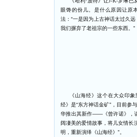
《哈利·波特》让
J-K-
罗琳已
眼馋的份儿。是什么原因让原
法：“一是因为上古神话太过久
我们摒弃了老祖宗的一些东西。”
《山海经》这个在大众印象
经》是“东方神话金矿”，目前参
华推出其新作——《曾许诺》，
阔凄美的爱情故事，将儿女情长演
明，重新演绎《山海经》”。