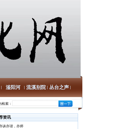
滏阳河
流溪别院
丛台之声
内检索：
荐资讯