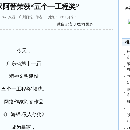
家阿菩荣获“五个一工程奖”
亦
07:41:42 来源：广州日报 作者： 浏览：
1281
分享：
微信
新浪
QQ空间
更多
相
今天，
杜
者
广东省第十一届
第
网
精神文明建设
3
首
“五个一工程奖”揭晓。
很
络
网络作家阿菩作品
知
一
《山海经.
候人兮猗》
“
河
成为赢家，
2