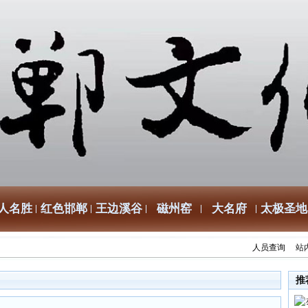
人名胜
红色邯郸
王边溪谷
磁州窑
大名府
太极圣地
人员查询
站
推