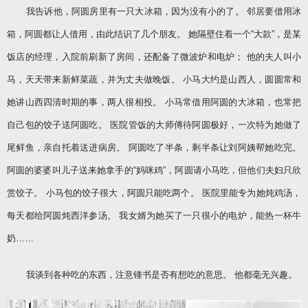
我告诉他，阿圆房里有一只大冰箱，因为没有小的了。 邻居要借用冰
箱，阿圆都让人借用，由此结识了几个朋友。 她隔壁住着一个“大款”，是某
饭店的经理，入院前刷新了房间，还配备了微波炉和电炉； 他的夫人叫小
马，天天带来新鲜菜蔬，并为丈夫做晚饭。 小马大约是山西人，圆圆常和
她讲山西四清时期的事，两人很相投。 小马常借用阿圆的大冰箱，也常把
自己包的饺子送阿圆吃。 医院管饭的大师傅待阿圆极好，一次特为她做了
尾鲜鱼，亲自托着送进病房。 阿圆吃了半条，剩半条让刘阿姨帮她吃完。
阿圆的婆婆叫儿子送来她拿手的“妈咪鸡”，阿圆请小马吃，但他们夫妇只欣
赏饺子。 小马包的饺子很大，阿圆只能吃两个。 医院里能专为她炖鸡汤，
每天都给阿圆炖西洋参汤。 我女婿为她买了一只很小的电炉，能热一杯牛
奶……
我谈到各种吃的东西，注意锺书是否有想吃的意思。 他都毫无兴趣。