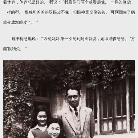
着休养，休养总是好的。 我说： “我看你们两个越看越像。 一样的脑袋，
一样的型。 惟独和爸爸的双眼皮不像，但眼神完全像爸爸。 可阿圆生了病
就变成双眼皮了。 ”
锺书得意地说： “‘方凳妈妈’第一次见到阿圆就说，她眼睛像爸爸。 ‘方
凳’眼睛尖。 ”