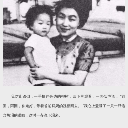
我防止跌倒，一手扶住旁边的柳树，四下里观看，一面低声说： “圆
圆，阿圆，你走好，带着爸爸妈妈的祝福回去。 ”我心上盖满了一只一只饱
含热泪的眼睛，这时一齐流下泪来。