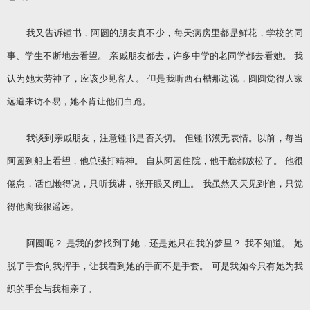
我又告诉锺书，阿圆的朋友真不少，每天病房里都是鲜花，学校的同
事、学生不断地去看望。 亲戚朋友都去，许多中学的老同学都去看她。 我
认为她太劳神了，应该少见客人。 但是我听西石槽那边说，圆圆觉得人家
远道来访不易，她不肯让他们白跑。
我谈到亲戚朋友，注意锺书是否关切。 但锺书漠无表情。以前，每当
阿圆到船上看望，他总强打精神。 自从阿圆住院，他干脆都放松了。 他很
倦怠，话也懒得说，只听我讲，张开眼又闭上。 我虽然天天见到他，只觉
得他离我很遥远。
阿圆呢？ 是我的梦找到了她，还是她只在我的梦里？ 我不知道。 她
脱了手套向我挥手，让我看到她的手而不是手套。 可是我如今只有她为我
织的手套与我相亲了。