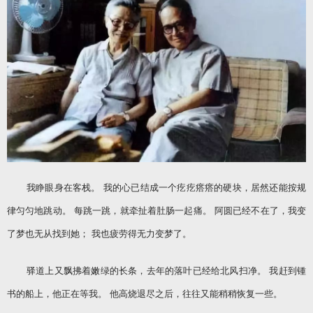
我睁眼身在客栈。 我的心已结成一个疙疙瘩瘩的硬块，居然还能按规
律匀匀地跳动。 每跳一跳，就牵扯着肚肠一起痛。 阿圆已经不在了，我变
了梦也无从找到她； 我也疲劳得无力变梦了。
驿道上又飘拂着嫩绿的长条，去年的落叶已经给北风扫净。 我赶到锺
书的船上，他正在等我。 他高烧退尽之后，往往又能稍稍恢复一些。