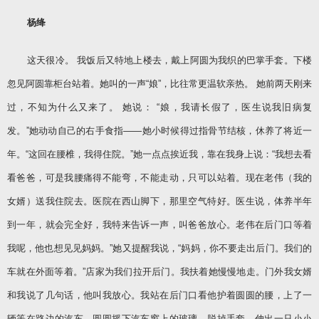
杨绛
这天很冷。 我饭后又特地上楼去，戴上阿圆为我织的巴掌手套。下楼
忽见阿圆靠柜台站着。她叫的一声“娘”，比往常更温软亲热。 她前两天刚来
过，不知为什么又来了。 她说： “娘，我请长假了，医生说我旧病复
发。”她动动自己的右手食指——她小时候得过指骨节结核，休养了将近一
年。“这回在腰椎，我得住院。”她一点点挨近我，靠在我身上说：“我想去看
看爸爸，可是我腰痛得不能弯，不能走动，只可以站着。现在老伟（我的
女婿）送我住院去。医院在西山脚下，那里空气特好。医生说，体养半年
到一年，就会完全好，我特来告诉一声，叫爸爸放心。老伟在后门口等着
我呢，他也想见见妈妈。”她又提醒我说，“妈妈，你不要走出后门。我们的
车就在外面等着。”店家为我们拉开后门。我扶着她慢慢地走。门外我女婿
和我说了几句话，他叫我放心。我站在后门口看他护着圆圆的腰，上了一
辆等在路边的汽车。圆圆摇下汽车窗上的玻璃，脱掉手套，伸出一只小小