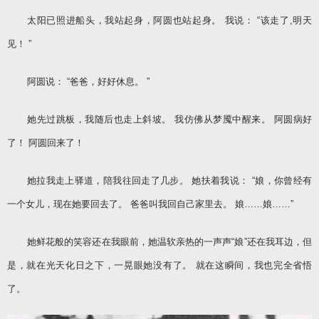
太阳已照进船头，我站起身，阿圆也站起身。 我说： “该走了,明天
见！ ”
阿圆说： “爸爸，好好休息。 ”
她先过跳板，我随后也走上斜坡。 我仿佛从梦魇中醒来。 阿圆病好
了！ 阿圆回来了！
她拉我走上驿道，陪我往回走了几步。 她扶着我说： “娘，你曾经有
一个女儿，现在她要回去了。 爸爸叫我回自己家里去。 娘……娘……”
她鲜花般的笑容还在我眼前，她温软亲热的一声声“娘”还在我耳边，但
是，就在光天化日之下，一晃眼她没有了。 就在这瞬间，我也完全省悟
了。