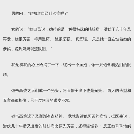
男的问： “她知道自己什么病吗?”
女的说： “她自己说，她得的是一种很特殊的结核病，潜伏了几十年又
再发，就很厉害，得用重药。 她很坚强。 真坚强。 只是她一直在惦着她的
爹妈，说到妈妈就流眼泪。 ”
我觉得我的心上给捅了一下，绽出一个血泡，像一只饱含着热泪的眼
睛。
锺书高烧之后剃成一个光头，阿圆帽子底下也是光头。 两人的头型和
五官都很相像，只不过阿圆的眼皮不双。
锺书高烧退了又渐渐有点精神。 我就告诉他阿圆的病情，据医生说，
潜伏几十年后又复发的结核病比原先厉害，还得慢慢养； 反正她乖乖地躺