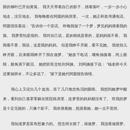
荫的柳叶已开始黄落。 我天天带着自己的影子，踏着落叶，一步一步小心
地走，没完地走。 我每晚都在阿圆的病房里。 一次，她正和老伟通电话。
阿圆强笑着说： “告诉你一个笑话。 昨晚我做了一个梦，梦见妈妈偎着我的
脸。 我梦里怕是假的。 我对自己说，是妖精就是香的，是妈妈就不香。 我
闻着不香，我说，这是我的妈妈。 但是我睁不开眼，看不见她。 我使劲儿
睁开眼，后来眼睛睁开了我在做梦。 ”她放下电话，嘴角抽搐着，闭上眼
睛，眼角滴下眼泪。 她把听筒交给刘阿姨。 刘阿姨接下说： “钱老师今天
还要抽肺水，不让多说了。 ”接下是她代阿圆报告病情。
我心上又绽出几个血泡，添了几只饱含热泪的眼睛。 我想到她梦中醒
来，看到自己孤零零躺在医院病房里，连梦里的妈妈都没有了。 而我的梦
是十足无能的，只像个影子。 我依偎着她，抚摸着她，她一点不觉得。
我知道梦是富有想象力的。 想念得太狠了，就做梦。 我连夜做噩梦。