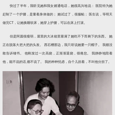
快过了半年，我听见她和我女婿通电话，她很高兴地说： 医院特为她
赶制了一个护腰，是量着身体做的； 她试过了，很服帖； 医生说，等明天
做完CT，让她换睡软床，她穿上护腰，可以在床上打滚。
但是阿圆很瘦弱，屋里的大冰箱里塞满了她吃不下而剩下的东西。 她
正在脱落大把大把的头发。 西石槽那边，我只听说她要一只帽子。 我都没
敢告诉锺书。 他刚发过一次高烧，正渐渐退烧，很倦怠。 我静静地陪着
他，能不说的话,都不说了。 我的种种忧虑，自个儿担着，不叫他分担了。