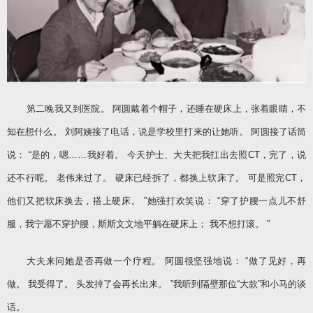
第二晚我又到医院。 阿圆戴着个帽子，还睡在硬床上，张着眼睛，不
知在想什么。 刘阿姨接了电话，说是学校里打来的让她听。 阿圆接了话筒
说： “是的，嗯……我好着。 今天护士、大夫把我扛出去照CT，完了，说
还不行呢。 老伟来过了。 硬床已经拆了，都换上软床了。 可是照完CT，
他们又把软床换去，搭上硬床。 ”她强打欢笑说： “穿了护腰一点儿不舒
服，我宁愿不穿护腰，斯斯文文地平躺在硬床上； 我不想打滚。 ”
大夫来问她是否再做一个疗程。 阿圆很坚强地说： “做了见好，再
做。 我受得了。 头发掉了会再长出来。 ”我听到隔壁那位“大款”和小马的谈
话。