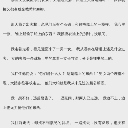
柳又都变成光秃秃的寒柳。
那天我走出客栈，忽见门后有个石礅，和锺书船上的一模样。 我心里
一惊。 谁上船偷了船上的东西？ 我摸摸衣袖上的别针，没敢问。
我走着走着，看见迎面来了一男一女。 我从没有在驿道上遇见什么过
客。 女的夹着一条跳板，男的拿着一支长竹篙，分明是锺书船上的。
我拦住他们说： “你们是什么人？ 这是船上的东西！” 男女两个理都不
理，大踏步往客栈走去。 他们大约就是我从未见过的艄公艄婆。
我一想不好，违反警告了。 一迟疑间，那两人已走远。 我追不上，追
上也无力抢他们的东西。
我往前走去，却找不到惯见的斜坡。 一路找去，没有斜坡，也没有