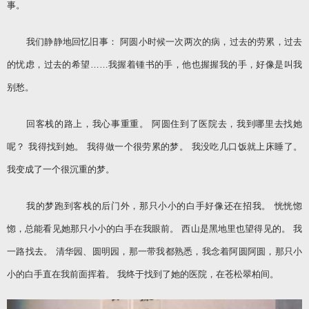
事。
我们静静地回忆旧事： 阿圆小时候一次两次的病，过去的劳累，过去
的忧虑，过去的希望……我握着锺书的手，他也握握我的手，好像是叫我
别愁。
回客栈的路上，我心事重重。 阿圆住到了医院去，我到哪里去找她
呢？ 我得找到她。 我得做一个很劳累的梦。 我没吃几口饭就上床睡了。
我变成了一个很沉重的梦。
我的梦跑到客栈的后门外，那只小小的白手好像还在招我。 恍恍惚
惚，总能看见她那只小小的白手在我眼前。 西山是黑地里也望得见的。 我
一路找去。 清华园、圆明园，那一带我都熟悉，我念着阿圆阿圆，那只小
小的白手直在我前面挥着。 我终于找到了她的医院，在苍松翠柏间。