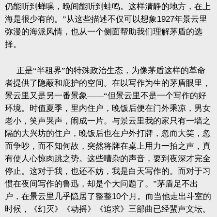
仍能听到蝉噪，晚间能听到蛙鸣。这样清静的地方，在上
海是很少有的。”从这些描述不仅可以想象
1927
年景云里
弥漫的海派风情，也从一个侧面帮助我们理解茅盾的选
择。
正是“半租界”的特殊政治生态，为像茅盾这样的革命
者提供了隐蔽和庇护的空间。在以写作为生的茅盾眼里，
景云里又是另一番景象——“但景云里不是一个写作的好
环境。时值夏季，里内住户，晚饭后便在门外乘凉，男女
老小，笑声哭声，闹成一片。与景云里我的家只有一墙之
隔的大兴坊的住户，晚饭后也在户外打牌，忽而大笑，忽
而争吵，而不知何故，突然将牌在桌上用力一拍之声，真
有使人心惊肉跳之势。这些嘈杂的声音，要到夜深才完全
停止。这对于我，也还不妨，我是白天写作的。而对于习
惯在夜间写作的鲁迅，却是个大问题了。”茅盾足不出
户，在景云里几乎隐居了整整
10
个月。而当他走出斗室的
时候，《幻灭》《动摇》《追求》三部曲已经蜚声文坛。