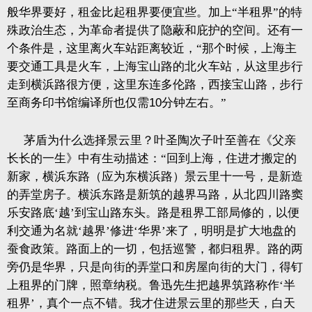
般华界要好，租金比起租界要便宜些。加上“半租界”的特
殊政治生态，为革命者提供了隐蔽和庇护的空间。还有一
个条件是，这里离火车站距离较近，“那个时候，上海主
要交通工具是火车，上海宝山路的北火车站，从这里步行
走到横浜路很方便，这里东连多伦路，西接宝山路，步行
至商务印书馆编译所也仅需
10
分钟左右。”
茅盾为什么选择景云里？叶圣陶次子叶至善在《父亲
长长的一生》中有生动描述：“回到上海，住进才搬定的
新家，横浜东路（应为东横浜路）景云里十一号，是新造
的弄堂房子。横浜东路是新筑的越界马路，从北四川路窦
乐安路底‘越’到宝山路东头。路是租界工部局修的，以便
利交通为名就‘越界’修进‘华界’来了，明明是扩大地盘的
蚕食政策。路面上的一切，包括巡警，都归租界。路的两
旁仍是华界，只是向街的弄堂口和房屋向街的大门，得钉
上租界的门牌，照章纳税。鲁迅先生把越界筑路称作‘半
租界’，真个一点不错。我才住进景云里的那些天，白天