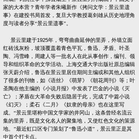
家的大本营？青年学者朱曦新作《拷问文学：景云里遗
事》在建投书局首发，复旦大学教授葛剑雄从历史地理角
度与读者分享“景云里遗事”。
景云里建于
1925
年，弯弯曲曲延伸的里弄，外墙立面
红砖浅灰粉，坡顶覆盖着青色平瓦，鲁迅、矛盾、叶圣
陶、冯雪峰，周建人等一批名人在此从事创作，编刊、领
导和组织革命的文学活动。上海交通大学出版社原总编辑
张天蔚介绍，鲁迅在景云里居住期间主编或和其他人组织
了很多的刊物，如《语丝》《萌芽》《朝花周刊》等；叶
圣陶在他主编的《小说月报》中发表了巴金的小说《灭
亡》；茅盾在大革命失败后隐居于此，完成了中篇小说
《幻灭》；柔石《二月》《奴隶的母亲》也在这里写
成。“景云里堪称中国文学家的井冈山，这条曾经名流云
集的里弄，既是文化名人的聚集地，又使红色文化的策源
地。”最近虹口区专门策划了“鲁迅小道”，景云里正是其
中首个打卡点。