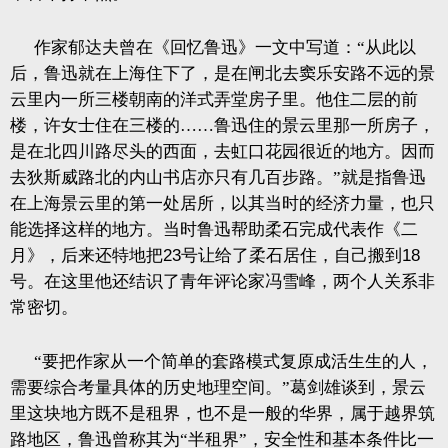
作家郁达夫曾在《回忆鲁迅》一文中写道：“从此以
后，鲁迅就在上海住下了，是在闸北去窦乐安路不远的景
云里内一所三楼朝南的洋式弄堂房子里。他住二层的前
楼，许女士住在三楼的……鲁迅住的景云里那一所房子，
是在北四川路尽头的西面，去虹口花园很近的地方。因而
去狄斯威路北的内山书店亦只有几百步路。”就是指鲁迅
在上海景云里的第一处居所，以其当时的经济力量，也只
能选择这样的地方。当时鲁迅帮助柔石完成代表作《二
月》，后来还特地把
23
号让给了柔石居住，自己搬到
18
号。在这里他还结识了青年评论家冯雪峰，两个人关系非
常密切。
“要把作家从一个简单的套路模式复原成活生生的人，
需要综合考量具体的历史地理空间。”葛剑雄谈到，景云
里这块地方既不是租界，也不是一般的华界，属于越界筑
路地区，鲁迅曾称其为“半租界”，安全性和基本条件比一