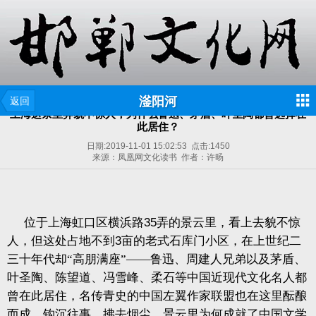
滏阳河
返回
上海这条里弄貌不惊人，为什么鲁迅、茅盾、叶圣陶都曾选择在
此居住？
日期:
2019-11-01 15:02:53
点击:
1450
来源：凤凰网文化读书 作者：许旸
位于上海虹口区横浜路
35
弄的景云里，看上去貌不惊
人，但这处占地不到
3
亩的老式石库门小区，在上世纪二
三十年代却“高朋满座”——鲁迅、周建人兄弟以及茅盾、
叶圣陶、陈望道、冯雪峰、柔石等中国近现代文化名人都
曾在此居住，名传青史的中国左翼作家联盟也在这里酝酿
而成。钩沉往事，拂去烟尘，景云里为何成就了中国文学