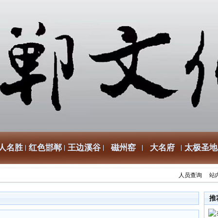
人名胜
红色邯郸
王边溪谷
磁州窑
大名府
太极圣地
人员查询
站
推