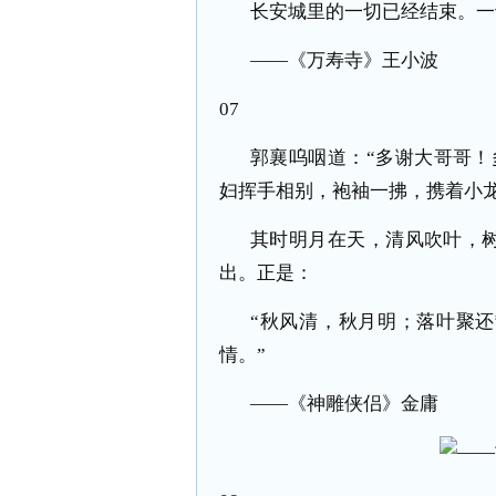
长安城里的一切已经结束。一
——《万寿寺》王小波
07
郭襄呜咽道：“多谢大哥哥！
妇挥手相别，袍袖一拂，携着小
其时明月在天，清风吹叶，
出。正是：
“秋风清，秋月明；落叶聚
情。”
——《神雕侠侣》金庸