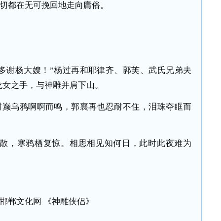
切都在无可挽回地走向庸俗。
多谢杨大嫂！”杨过再和耶律齐、郭芙、武氏兄弟夫
龙女之手，与神雕并肩下山。
树巅乌鸦啊啊而鸣，郭襄再也忍耐不住，泪珠夺眶而
还散，寒鸦栖复惊。相思相见知何日，此时此夜难为