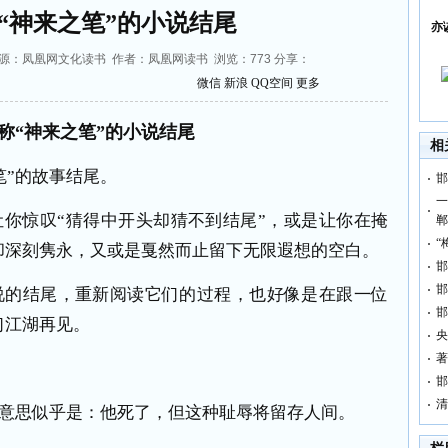
“神来之笔”的小说结尾
亦
1:55 来源：凤凰网文化读书 作者：凤凰网读书 浏览：
773
分享：
微信
新浪
QQ空间
更多
称“神来之笔”的小说结尾
相
来之笔”的故事结尾。
邯
一
你惊叹“猜得中开头却猜不到结尾”，或是让你在掩
郸
“
却深刻隽永，又或是戛然而止留下无限遐想的空白。
邯
邯
说的结尾，重新阅读它们的过程，也好像是在跟一位
邯
。‍‍‍‍‍‍‍
央
著
邯
清
的意思似乎是：他死了，但这种耻辱将留存人间。