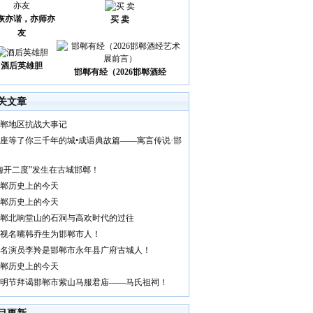
诙亦谐，亦师亦
买 卖
友
酒后英雄胆
邯郸有经（2026邯郸酒经
关文章
郸地区抗战大事记
座等了你三千年的城•成语典故篇——寓言传说·邯
梅开二度”发生在古城邯郸！
郸历史上的今天
郸历史上的今天
郸北响堂山的石洞与高欢时代的过往
视名嘴韩乔生为邯郸市人！
名演员李羚是邯郸市永年县广府古城人！
郸历史上的今天
明节拜谒邯郸市紫山马服君庙——马氏祖祠！