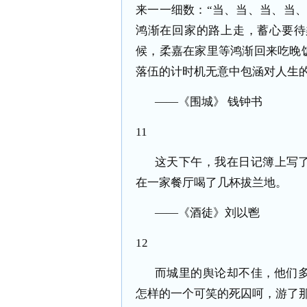
来一一细数：“当、当、当、当
鸿渐在回家的路上走，蓄心要待
候，柔嘉在家里等鸿渐回来吃晚
落伍的计时机无意中包涵对人生
——《围城》 钱钟书
11
这天下午，我在日记簿上写了
在一家餐厅喝了几杯拔兰地。
——《酒徒》刘以鬯
12
而城里的舆论却不佳，他们
怎样的一个可笑的死囚呵，游了