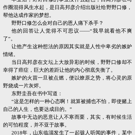
作圈混得风生水起，是日高邦彦介绍出版社给野野口修，
帮他达成作家的梦想。
野野口修怎么会对自己的恩人痛下杀手？
他的回答让人觉得不可思议——“我早就看他不爽
了”。
让他产生这种想法的原因其实就是人性中卑劣的嫉妒
情绪。
当日高邦彦在文坛上大放异彩的时候，野野口修却不
幸得了癌症，巨大的差距让他的内心彻底失衡了。
嫉妒的火苗一旦被点燃，便以燎原之势，将心灵的原
野烧成一片灰烬。
东野圭吾在书中写道：
“这是怎样的一种心态啊！就算被捕也不怕，即使赌上
自己的人生，也要达成目的。”
故事中无边的恶意让人不寒而栗，其实，有时候生活
的可怕程度，并不亚于故事。
2018年，山东临淄发生了一起骇人听闻的事件，某中