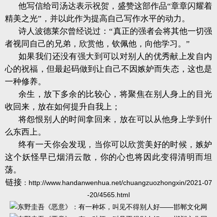
他写信给司汤达表示祝贺，盛赞这部作品“章章闪耀着
精美之光”，并以此作为提高自己写作水平的动力。
诗人波德莱尔曾经说过：“真正的强者会将其他一切强
者视同自己的兄弟，欣赏他，钦佩他，向他学习。”
如果我们还没有强大到可以对别人的优秀献上发自内
心的祝福，但最起码做到让自己不因嫉妒而失态，这也是
一种修养。
余生，放下多余的比较心，将聚焦在别人身上的目光
收回来，放在如何提升自我上；
将怨恨别人的时间拿回来，放在可以从他身上学到什
么东西上。
终有一天你会发现，当你可以欣赏美好的时候，嫉妒
这个妖怪早已烟消云散，你的心也将因此变得清明而坦
荡。
链接
：
http://www.handanwenhua.net/chuangzuozhongxin/2021-07
-20/4565.html