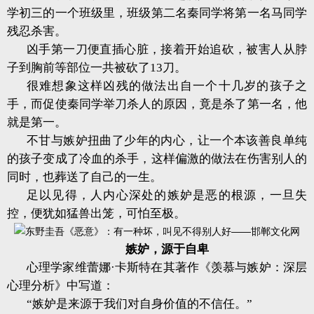
学初三的一个班级里，班级第二名秦同学将第一名马同学
残忍杀害。
凶手第一刀便直插心脏，接着开始追砍，被害人从脖
子到胸前等部位一共被砍了13刀。
很难想象这样凶残的做法出自一个十几岁的孩子之
手，而促使秦同学举刀杀人的原因，竟是杀了第一名，他
就是第一。
不甘与嫉妒扭曲了少年的内心，让一个本该善良单纯
的孩子变成了冷血的杀手，这样偏激的做法在伤害别人的
同时，也葬送了自己的一生。
足以见得，人内心深处的嫉妒是恶的根源，一旦失
控，便犹如猛兽出笼，可怕至极。
嫉妒，源于自卑
心理学家维蕾娜·卡斯特在其著作《羡慕与嫉妒：深层
心理分析》中写道：
“嫉妒是来源于我们对自身价值的不信任。”