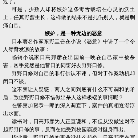
过了。
可是，少数人却将嫉妒这条毒舌栽培在心灵的沃土
上，任其野蛮生长，这样做的结果不是扎伤别人，就是刺
痛自己。
嫉妒，是一种无边的恶意
日本著名作家东野圭吾在小说《恶意》中讲了一个令
人脊背发凉的故事：
畅销小说家日高邦彦在出国前一晚在自己家中被杀
害，凶手竟然是他昔日的同窗好友野野口修。
野野口修对自己的罪行供认不讳，但对于作案动机却
闭口不谈。
这不禁让人疑惑，两人之间到底有什么不可调和的矛
盾，致使野野口修不惜做出杀人这样极端的事情呢？
在警察加贺恭一郎的深入调查下，案件的真相逐渐浮
出水面。
读书时，日高邦彦为人正直谦和，不但从没做过对不
起野野口修的事，反而在他受到校园霸凌时挺身而出。
毕业后，野野口修的事业没什么起色，日高邦彦在写