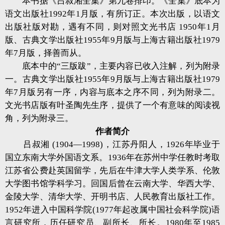
本书据《吕叔湘全集》第九卷排印。《全集》底本为
语文出版社1992年1月版，有所订正。本次出版，以语文
出版社版对勘，遇有不同，则对照文光书店 1950年1月
版、古典文学出版社1955年9月版与上海古籍出版社1979
年7月版，择善而从。
底本中的“三版跋”，主要内容已收入注解，列为附录
一。古典文学出版社1955年9月版与上海古籍出版社1979
年7月版另有一序，内容与底本之序不同，列为附录二。
文光书店版有叶圣陶先生序，提供了一个有意味的阅读视
角，列为附录三。
作者简介
吕叔湘 (1904—1998)，江苏丹阳人，1926年毕业于
国立东南大学外国语文系。1936年在苏州中学任教时考取
江苏省公费赴英国留学，先后在牛津大学人类学系、伦敦
大学图书馆学科学习。回国后曾在云南大学、华西大学、
金陵大学、清华大学、开明书店、人民教育出版社工作。
1952年进入中国科学院(1977年起改属中国社会科学院)语
言研究所，历任研究员、副所长、所长。1980年至1985