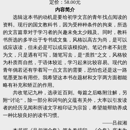
定价：58.00元
内容简介
选辑这本书的动机是要给初学文言的青年找点阅读的
资料。现行的国文教科书，因为受种种条件的拘束，所选
的文言篇章对于学习者的兴趣未免太少顾及。同时，教科
书所选的多半出于专书或文集，风格以高古为尚，是可以
或应该读，但未必是可以或应该模拟的。笔记作者不刻意
为文，只是遇有可写，随笔写去，是“质胜”之文，风格较
为朴质而自然，于语体较近，学习起来比较容易。现代的
青年倘若还有学着写一点文言的需要，恐怕也还是这一路
笔墨更加有用些。我希望这本书在题材和文字两方面都能
略有补充和矫正的作用。
共收笔记九种，选录近百则。每篇之后略附注解，另
附“讨论”，除一部分和词句的义蕴有关外，大率以引发读
者的经历见闻和所读文字相印证为宗旨，希望能帮助养成
一种比较良好的读书习惯。
——吕叔湘