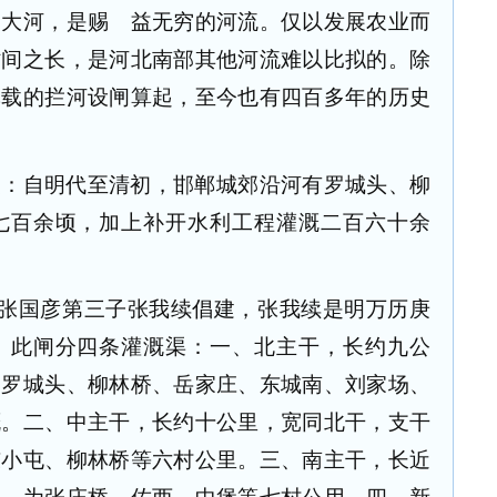
的大河，是赐 益无穷的河流。仅以发展农业而
时间之长，是河北南部其他河流难以比拟的。除
记载的拦河设闸算起，至今也有四百多年的历史
载：自明代至清初，邯郸城郊沿河有罗城头、柳
七百余顷，加上补开水利工程灌溉二百六十余
张国彦第三子张我续倡建，张我续是明万历庚
。此闸分四条灌溉渠：一、北主干，长约九公
为罗城头、柳林桥、岳家庄、东城南、刘家场、
溉。二、中主干，长约十公里，宽同北干，支干
东小屯、柳林桥等六村公里。三、南主干，长近