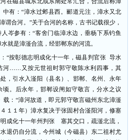
两河在磁县城东北或东南处常汇合，合流后称漳
》中有：“漳水过邺县西。郦道元注，漳水又北
漳谓合河。”关于合河的名称，古书记载很少，
诗人岑参有：“客舍门临漳水边，垂杨下系钓鱼
漳水就是漳滏合流，经邯郸东的河流。
载：“按彰德志明成化十一年，磁县判官张
导水
沽河……又按元世祖时郭守敬陈水利四事，其
流处，引水入滏阳（县名）、邯郸、名州、永年
余顷。后永年，邯郸设闸如守敬言，分水之议
》载：“漳河故道，即元郭守敬言磁州东北漳滏
元４１１年）漳水复决于张固村合滏阳河，修塞
。明成化十一年州判张 塞其交口，疏滏北流，
，水退仍自分流，今州城（今磁县）东二祖村尤