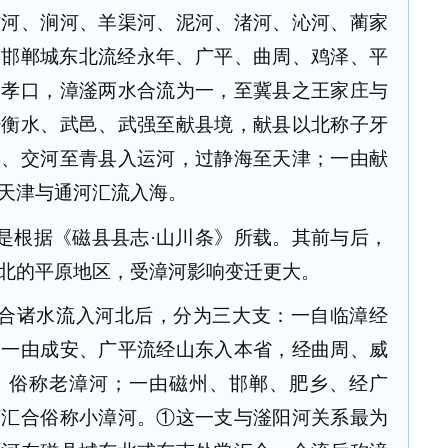
牤河、涧河、羊渠河、泥河、渚河、沁河、蔺家
由邯郸城东北流经永年、广平、曲周、鸡泽、平
之孝口，漳滏两水合流为一，至冀县之王家庄与
经衡水、武邑、武强至献县境，献县以北称子牙
县、交河至青县入运河，过静海至天津；一由献
天津与通河汇流入海。
是根据《磁县县志·山川条》所载。其前与后，
北的平原地区，受漳河影响变迁更大。
合诸水流入河北后，分为三大支：一自临漳经
；一由成安、广平流经山东入本省，经曲周、威
，俗称老漳河；一由磁州、邯郸、肥乡、经广
河汇合俗称小漳河。①这一支与滏阳河关系最为