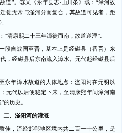
故道”。③又《永年县志·山川条》载：“漳河故
…迁徙无常与滏河分而复合，其故道可见者，距
④。
：“清康熙二十三年漳徙而南，故道遂湮”。
一段自战国至晋，基本上是经磁县（番吾）东
金代，经磁县后东南流入漳水。元代起经磁县后
至永年漳水故道的大体地点：滏阳河在元明以
迁；元代以后便稳定下来，至清康熙年间漳河南
”的历史。
二、滏阳河的灌溉
质佳，流经邯郸地区境内共二百一十公里，是