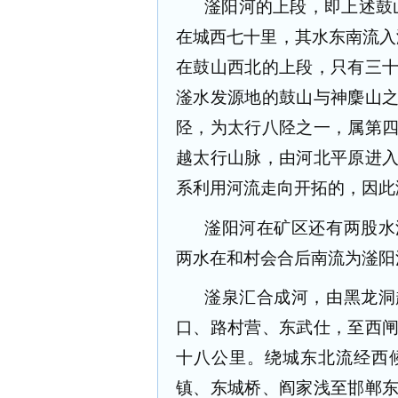
滏阳河的上段，即上述鼓
在城西七十里，其水东南流入
在鼓山西北的上段，只有三
滏水发源地的鼓山与神麇山
陉，为太行八陉之一，属第
越太行山脉，由河北平原进
系利用河流走向开拓的，因此
滏阳河在矿区还有两股水
两水在和村会合后南流为滏阳
滏泉汇合成河，由黑龙洞
口、路村营、东武仕，至西
十八公里。绕城东北流经西
镇、东城桥、阎家浅至邯郸