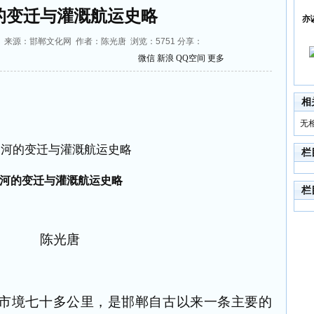
的变迁与灌溉航运史略
亦
25:09 来源：邯郸文化网 作者：陈光唐 浏览：
5751
分享：
微信
新浪
QQ空间
更多
相
无
栏
河的变迁与灌溉航运史略
栏
陈光唐
市境七十多公里，是邯郸自古以来一条主要的