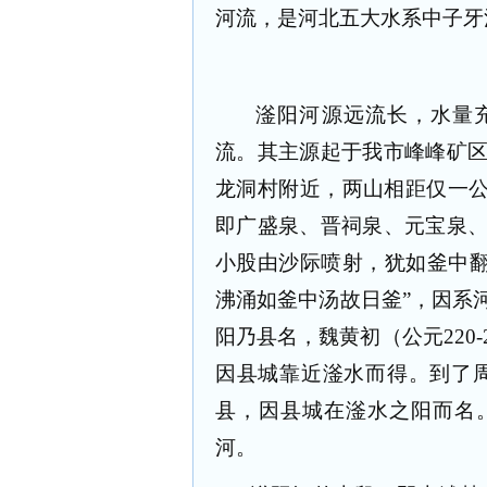
河流，是河北五大水系中子牙
滏阳河源远流长，水量
流。其主源起于我市峰峰矿
龙洞村附近，两山相距仅一公
即广盛泉、晋祠泉、元宝泉
小股由沙际喷射，犹如釜中翻
沸涌如釜中汤故日釜”，因系
阳乃县名，魏黄初（公元
220-
因县城靠近滏水而得。到了
县，因县城在滏水之阳而名
河。