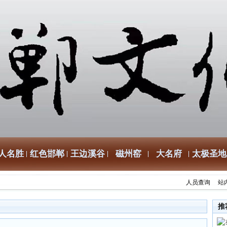
人名胜
红色邯郸
王边溪谷
磁州窑
大名府
太极圣地
人员查询
站
推