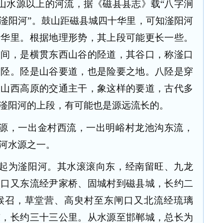
山水源以上的河流，据《磁县县志》载“八字涧
滏阳河”。鼓山距磁县城四十华里，可知滏阳河
十华里。根据地理形势，其上段可能更长一些。
之间，是横贯东西山谷的陉道，其谷口，称滏口
四陉。陉是山谷要道，也是险要之地。八陉是穿
入山西高原的交通主干，象这样的要道，古代多
滏阳河的上段，有可能也是源远流长的。
源，一出金村西流，一出明峪村龙池沟东流，
河水源之一。
起为滏阳河。其水滚滚向东，经南留旺、九龙
闸口又东流经尹家桥、固城村到磁县城，长约二
候召，草堂营、高臾村至东闸口又北流经琉璃
东，长约三十三公里。从水源至邯郸城，总长为