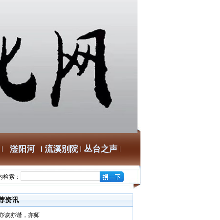
滏阳河
流溪别院
丛台之声
内检索：
荐资讯