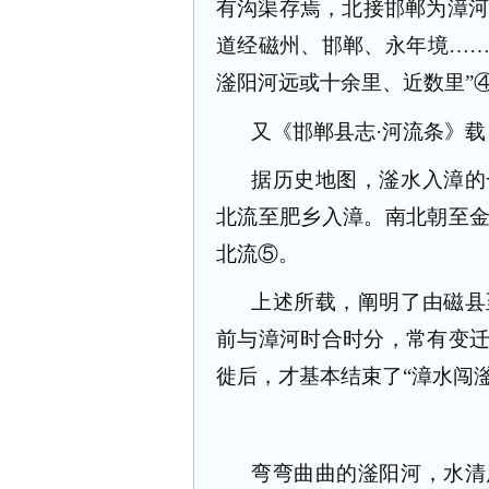
有沟渠存焉，北接邯郸为漳河
道经磁州、邯郸、永年境…
滏阳河远或十余里、近数里”
又《邯郸县志·河流条》载
据历史地图，滏水入漳的
北流至肥乡入漳。南北朝至
北流⑤。
上述所载，阐明了由磁县
前与漳河时合时分，常有变
徙后，才基本结束了“漳水闯滏
弯弯曲曲的滏阳河，水清