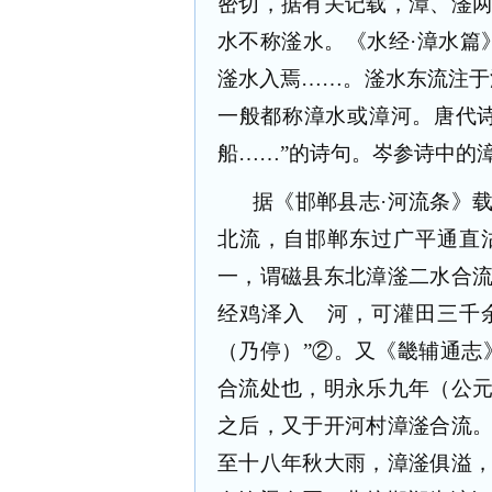
密切，据有关记载，漳、滏
水不称滏水。《水经·漳水篇
滏水入焉……。滏水东流注于
一般都称漳水或漳河。唐代
船……”的诗句。岑参诗中的
据《邯郸县志·河流条》
北流，自邯郸东过广平通直
一，谓磁县东北漳滏二水合
经鸡泽入 河，可灌田三千
（乃停）”②。又《畿辅通志
合流处也，明永乐九年（公
之后，又于开河村漳滏合流
至十八年秋大雨，漳滏俱溢