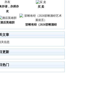
诙亦谐，亦师亦
买 卖
友
酒后英雄胆
邯郸有经（2026邯郸酒经
关文章
相关信息
目更新
目热门