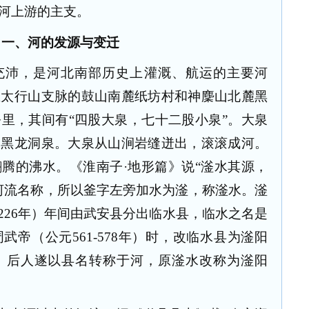
河上游的主支。
一、河的发源与变迁
充沛，是河北南部历史上灌溉、航运的主要河
区太行山支脉的鼓山南麓纸坊村和神麇山北麓黑
里，其间有“四股大泉，七十二股小泉”。大泉
、黑龙洞泉。大泉从山涧岩缝迸出，滚滚成河。
腾的沸水。《淮南子·地形篇》说“滏水其源，
河流名称，所以釜字左旁加水为滏，称滏水。滏
226
年）年间由武安县分出临水县，临水之名是
周武帝（公元
561-578
年）时，改临水县为滏阳
。后人遂以县名转称于河，原滏水改称为滏阳