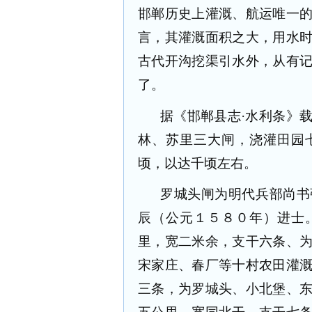
邯郸历史上灌溉、航运唯一
言，其灌溉面积之大，用水
古代开沟挖渠引水外，从有
了。
据《邯郸县志·水利条》
林、苏里三大闸，浇灌田园
顷，以达千顷左右。
罗城头闸为明代兵部尚书
辰（公元１５８０年）进士
里，宽二米余，支干六条、
宋家庄、春厂等十村农田灌
三条，为罗城头、小北堡、