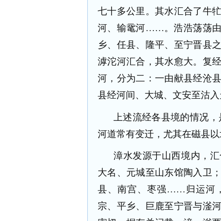
七十多公里。其水汇合了牛
河、输鼋河……。浩浩荡荡
乡、任县、隆平、至宁晋县
滹沱河汇合，其水愈大。复
河，分为二：一由献县经沧
县经河间、大城、文安至沽入
上述流经各县境的情况，
河道常有变迁，尤其在磁县以
漳水发源于山西境内，汇
大名、元城至山东馆陶入卫
县、南宫、枣强……归运河
宗、平乡、巨鹿至宁晋与滏