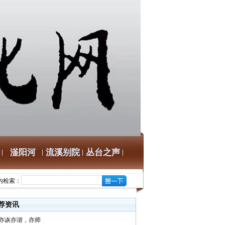
滏阳河
流溪别院
丛台之声
内检索：
荐资讯