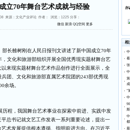
成立70年舞台艺术成就与经验
亦
2:21:08 来源：文化产业评论 作者： 浏览：
1225
分享：
微信
新浪
QQ空间
更多
相
、部长雒树刚在人民日报刊文讲述了新中国成立
70
年
中
看
年，文化和旅游部组织开展全国优秀现实题材舞台艺
张
大以来现实题材舞台艺术作品创作进行全面展示，全
中
设兵团、文化和旅游部直属艺术院团的
243
部优秀现
第
成
00
余场。
“
中
9
斯
展历程，我国舞台艺术事业在探索中前进、实践中发
中
近平总书记就文艺工作发表一系列重要论述，提出一
都
台艺术发展提供根本遵循、指明前进方向。在习近平
最