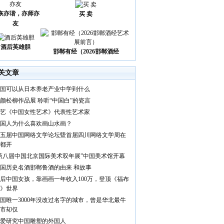
诙亦谐，亦师亦
买 卖
友
酒后英雄胆
邯郸有经（2026邯郸酒经
关文章
国可以从日本养老产业中学到什么
颜松柳作品展 聆听“中国白”的瓷言
艺《中国女性艺术》代表性艺术家
国人为什么喜欢画山水画？
五届中国网络文学论坛曁首届四川网络文学周在
都开
第八届中国北京国际美术双年展”中国美术馆开幕
国历史名酒邯郸鲁酒的由来 和故事
0后中国女孩，靠画画一年收入100万，登顶《福布
》世界
国唯一3000年没改过名字的城市，曾是华北最牛
市却仅
爱研究中国雕塑的外国人