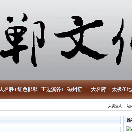
人名胜
红色邯郸
王边溪谷
磁州窑
大名府
太极圣地
人员查询
站
推