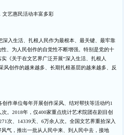
，文艺惠民活动丰富多彩
把深入生活、扎根人民作为最根本、最关键、最牢靠
动性、为人民创作的自觉性不断增强。特别是党的十
落实《关于在文艺界广泛开展“深入生活、扎根人
入采风创作的越来越多、长期扎根基层的越来越多、反
各创作单位每年开展创作采风、结对帮扶等活动约
1
人次。
2018
年，仅
400
家重点统计艺术院团在剧目创
271
次、
14339
天、
6
万余人次。全国文艺界重拾深入
好风气，推出一批从人民中来、到人民中去，接地