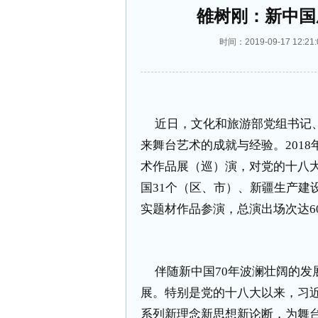
雒树刚：新中国
时间：2019-09-17 1
近日，文化和旅游部党组书记
来舞台艺术的成就与经验。
2018
术作品展（巡）演，对党的十八
国
31
个（区、市）、新疆生产建
实题材作品参演，总演出场次达
6
伴随新中国
70
年波澜壮阔的发
展。特别是党的十八大以来，习
系列新理念新思想新论断，为舞