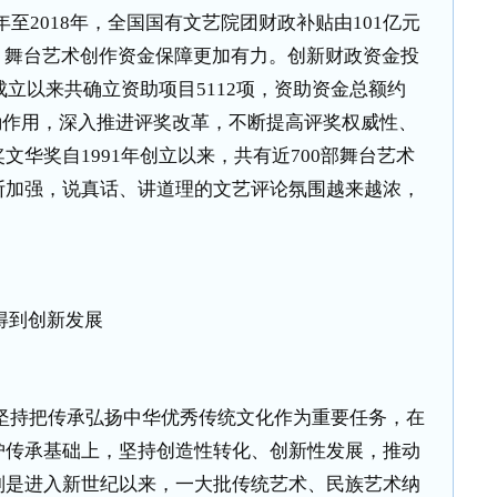
年至
2018
年，全国国有文艺院团财政补贴由
101
亿元
，舞台艺术创作资金保障更加有力。创新财政资金投
成立以来共确立资助项目
5112
项，资助资金总额约
励作用，深入推进评奖改革，不断提高评奖权威性、
奖文华奖自
1991
年创立以来，共有近
700
部舞台艺术
断加强，说真话、讲道理的文艺评论氛围越来越浓，
。
得到创新发展
坚持把传承弘扬中华优秀传统文化作为重要任务，在
护传承基础上，坚持创造性转化、创新性发展，推动
别是进入新世纪以来，一大批传统艺术、民族艺术纳