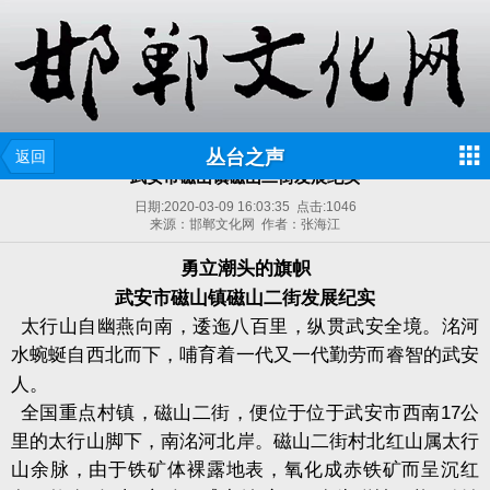
丛台之声
返回
武安市磁山镇磁山二街发展纪实
日期:
2020-03-09 16:03:35
点击:
1046
来源：邯郸文化网 作者：张海江
勇立潮头的旗帜
武安市磁山镇磁山二街发展纪实
太行山自幽燕向南，逶迤八百里，纵贯武安全境。洺河
水蜿蜒自西北而下，哺育着一代又一代勤劳而睿智的武安
人。
全国重点村镇，磁山二街，便位于位于武安市西南
17
公
里的太行山脚下，南洺河北岸。磁山二街村北红山属太行
山余脉，由于铁矿体裸露地表，氧化成赤铁矿而呈沉红