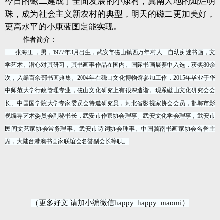
今日的磁二建成了全面发展的小康村，冀南大地的灿烂明
珠，成为社会主义新农村的典型，明天的磁二更加美好，
更高水平的小康蓝图定能实现。
作者简介：
张海江
，男，
1977
年
3
月出生，武安市磁山镇西万年村人，自幼痴迷书画，文
学艺术、潜心对其研习，其书画事作品在国内、国际书画展赛中入选，获奖
80
余
次，入编百余部书画典集。
2004
年在磁山文化博物馆参加工作，
2015
年毕业于华
中师范大学行政管理专业，磁山文化研究上有很深造诣。现系磁山文化研究会会
长、中国国学院大学专家委员会特邀研究员，河北省影视家协会会员，邯郸市影
视编导艺术委员会副秘书长，武安市作家协会理事、武安文化学会理事，武安市
民间文艺家协会常务理事、武安市诗词协会理事、中国冀南书画家协会名誉主
席，大陆台港澳书画家联谊会名誉副会长等职。
（更多好文 请加小编微信happy_happy_maomi）