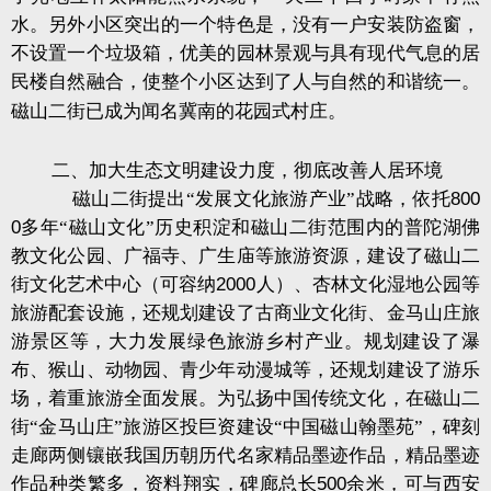
水。另外小区突出的一个特色是，没有一户安装防盗窗，
不设置一个垃圾箱，优美的园林景观与具有现代气息的居
民楼自然融合，使整个小区达到了人与自然的和谐统一。
磁山二街已成为闻名冀南的花园式村庄。
二、加大生态文明建设力度，彻底改善人居环境
磁山二街提出“发展文化旅游产业”战略，依托
800
0
多年“磁山文化”历史积淀和磁山二街范围内的普陀湖佛
教文化公园、广福寺、广生庙等旅游资源，建设了磁山二
街文化艺术中心（可容纳
2000
人）、杏林文化湿地公园等
旅游配套设施，还规划建设了古商业文化街、金马山庄旅
游景区等，大力发展绿色旅游乡村产业。规划建设了瀑
布、猴山、动物园、青少年动漫城等，还规划建设了游乐
场，着重旅游全面发展。为弘扬中国传统文化，在磁山二
街“金马山庄”旅游区投巨资建设“中国磁山翰墨苑”，碑刻
走廊两侧镶嵌我国历朝历代名家精品墨迹作品，精品墨迹
作品种类繁多，资料翔实，碑廊总长
500
余米，可与西安