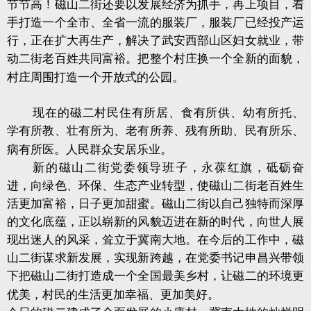
节节高！磁山二街还要以发展经济为抓手，再上项目，着
手打造一个全市、全省一流的服装厂，服装厂已经投产运
行，正在扩大再生产，解决了武安西部山区妇女就业，带
动二街老百姓共同富裕。把整个村庄换一个全新的面貌，
村庄周围打造一个开放式的公园。
现在的磁二村民住有所居、食有所供、幼有所托、
学有所教、壮有所为、老有所养、残有所助、民有所乐、
病有所医。人民群众安居乐业。
新的磁山二街党委领导班子，永葆红旗，砥砺奋
进，向绿色、环保、生态产业转型，使磁山二街老百姓生
活更加富裕，日子更加甜蜜。磁山二街以自己独特而深厚
的文化底蕴，正以崭新的风貌迈进在新的时代，向世人展
现出迷人的风采，耸立于冀南大地。在今后的工作中，磁
山二街谋求新发展，实现新跨越，在党委书记申昌兴带领
下把磁山二街打造成一个全国最美乡村，让磁二的环境更
优美，村民的生活更加幸福、更加美好。