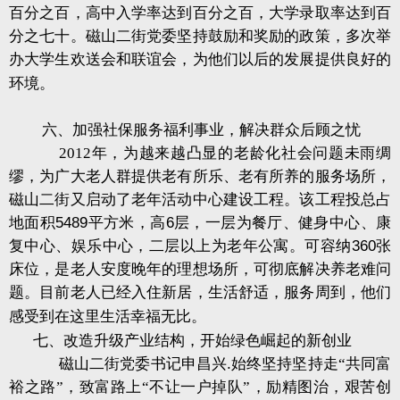
百分之百，高中入学率达到百分之百，大学录取率达到百
分之七十。磁山二街党委坚持鼓励和奖励的政策，多次举
办大学生欢送会和联谊会，为他们以后的发展提供良好的
环境。
六、加强社保服务福利事业，解决群众后顾之忧
2012
年，为越来越凸显的老龄化社会问题未雨绸
缪，为广大老人群提供老有所乐、老有所养的服务场所，
磁山二街又启动了老年活动中心建设工程。该工程投总占
地面积
5489
平方米，高
6
层，一层为餐厅、健身中心、康
复中心、娱乐中心，二层以上为老年公寓。可容纳
360
张
床位，是老人安度晚年的理想场所，可彻底解决养老难问
题。目前老人已经入住新居，生活舒适，服务周到，他们
感受到在这里生活幸福无比。
七、改造升级产业结构，开始绿色崛起的新创业
磁山二街党委书记申昌兴
.
始终坚持坚持走“共同富
裕之路”，致富路上“不让一户掉队”，励精图治，艰苦创