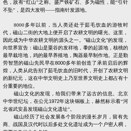
色，故有“红山”之称。盛产铁矿石、多为磁性，能“引针
不坠”，是四大发明——指南针发源地。
8000
多年以前，当人类还处于茹毛饮血的游牧时
代，磁山二街的大地上便开启了农耕文明的曙光。这里，
因此成为中华农耕文明的源头之一。
"
磁山文化
"
的发现，
向世界宣告：磁山是粟谷的发祥地，黍的起源地，核桃的
最早栽培地，鸡的最早养殖地，陶器最早制作地。正是勤
劳智慧的磁山先民早在
8000
多年前创造了承前启后的辉
煌，人类从此告别了茹毛饮血的旧时代，开创了农耕文明
的新纪元，这在中华文明史上乃至世界文明史上都占有十
分重要的地位。
磁山文化的发现，给我们带来了远古的信息。北京
中华世纪坛，在公元
1972
年这块铜板上，赫然标示着“河
北省武安县发现磁山文化遗址”。
磁山经历了社会发展各个阶段的漫长岁月，留有先
商、战国及汉代时以后多处文化遗址成为一个户密人稠，