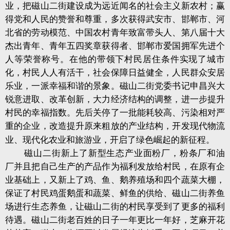
业，把磁山二街建设成为远近闻名的社会主义新农村；赢
得党和人民的赞誉和尊重，多次获得武安市、邯郸市、河
北省的劳动模范、中国农村青年致富带头人、第八届十大
杰出青年、青年五四奖章获得者、邯郸市爱国拥军先进个
人等荣誉称号。在他的带领下村民居住条件实现了城市
化，村民人人有活干，社会保障日益健全，人民群众安居
乐业，一派幸福和谐的景象。磁山二街党委书记申昌兴大
锐意进取、改革创新，大力经济结构的调整，进一步提升
村民的幸福指数。先后关停了一批能耗较高、污染相对严
重的企业，改造提升原来粗放的产业结构，开发现代物流
业、现代化农业和旅游业，开启了绿色崛起的新征程。
磁山二街新上了新型生态产业面粉厂，粉条厂和油
厂并且把自己生产的产品作为福利发放给村民，在原有企
业基础上，又新上了鸡、鱼、鹅养殖场和四个蔬菜大棚，
保证了村民鸡蛋鹅蛋和蔬菜、鲜鱼的供给、磁山二街养鱼
场进行生态养鱼，让磁山二街的村民享受到了更多的福利
待遇。磁山二街老百姓的日子一年更比一年好，芝麻开花