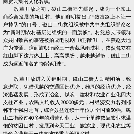
商贾云集的文化名镇。
改革开放之初，磁山二街率先崛起，成为一个农工
商综合发展的新山村。他们鲜明提出了“致富路上不让一
户掉队”的口号，磁山二街党组织被中共中央组织部命名
为“新时期农村基层党组织的一面旗帜”。村党总支带领群
众共同致富的事迹被拍成电视剧《红指印》，在燕赵大地
广为传诵。这面旗帜历经三十余载风雨洗礼，依然耸立在
红山脚下这片热土上，高高飘扬，越来越鲜艳，磁山二街
成为远近闻名的“冀南明珠”。
改革开放进入关键时期，磁山二街人励精图治，锐
意进取，凭借优越的交通区部优势，雄厚的经济优势，经
济迅猛发展，形成了冶金、煤炭、建材和农业产业化四大
支柱产业，农民人均收入
20000
多元，村经济实力名列邯
郸市十强村之首，综合效益连续十年位居全国前
50
强。磁
山二街经过
40
多年的艰苦创业，从一个单纯依靠农业求温
饱的贫困山村，发展到今天工业、旅游业，现代化农业等
绿色产业集于一体的省级重点美丽乡村。