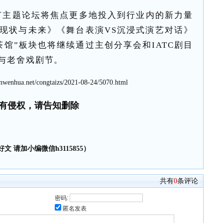
剧节主题论坛将焦点更多地投入到行业内的新力量
现状与未来》《舞台表演VS沉浸式演艺对话》
馆”板块也将继续通过主创分享会和IATC剧目
与老舍戏剧节。
wenhua.net/congtaizs/2021-08-24/5070.html
有侵权，请告知删除
文 请加小编微信h3115855）
共有
0
条评论
密码:
匿名发表