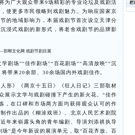
将为广大观众带来9场精彩的专业论坛及戏剧活
栏
间，使更多市民领略到戏剧魅力。为响应国家京
剧节的地域影响力，本届戏剧节首次设立天津分
入沉浸式戏剧的新形式，将老舍戏剧节的品牌影
学剧场”“佳作剧场”“百花剧场”“高清放映”“沉
，将带来20余部、30余场国内外戏剧佳作。
变人形》《两京十五日》《狂人日记》三部取材
众展示文学与戏剧碰撞下产生的新火花。“佳作
锤炼，在口碑和市场两方面均获得观众认可的作
心制作出品的《糊涂戏班》、北京人民艺术剧院
及近年来崭露头角的青年编剧、导演刘添祺执导
百花剧场”是今年新设的展演单元，取“百花齐放、百