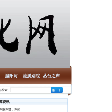
滏阳河
流溪别院
丛台之声
内检索：
荐资讯