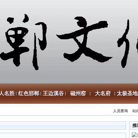
人名胜
红色邯郸
王边溪谷
磁州窑
大名府
太极圣地
人员查询
站
推