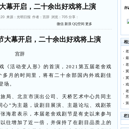
大幕开启，二十余出好戏将上演
亦
4:26:20 来源：光明日报 作者：宫辞 浏览：
705
分享：
微信
新浪
QQ空间
更多
节大幕开启，二十余出好戏将上演
相
老
宫辞
最
老
大戏《活动变人形》的首演，2021第五届老舍戏
冀
个多月的时间里，将有二十余部国内外戏剧佳
冀
登场。
戏
老
文旅局、北京市演出公司、天桥艺术中心共同主
意
第
同心”为主题，设剧目展演、主题论坛、戏剧茶
长张海君表示，本届老舍戏剧节是有史以来参与
栏
比以往增加了近一倍，并保持了在剧目品质上的