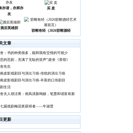
诙亦谐，亦师亦
买 卖
友
酒后英雄胆
邯郸有经（2026邯郸酒经
关文章
舍：书的种类很多，能和我有交情的可很少
悲的悲剧，充满了无耻的笑声”|老舍《茶馆》
舍先生
南皮影戏剧目与演出习俗-传统的演出习俗
南皮影戏剧目与演出习俗-丰富的口传剧目
剧生活
舍夫人胡洁青：画风清新绚丽，笔墨和谐富有新
七届戏剧梅花奖获得者——牛淑贤
目更新