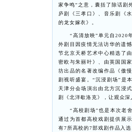
家争鸣”之意，囊括了除话剧
庐剧《三孝口》、音乐剧《
的龙女嫁衣》。
“高清放映”单元自202
外剧目因疫情无法访华的遗憾
节北京天桥艺术中心精选了
密欧与朱丽叶》、由英国国
坊出品的名著改编作品《傲
剧视听盛宴。“沉浸剧场”是
天津分会场演出由北方沉浸
剧《北洋歇洛克》，让观众深
“高校剧场”也是本次老
通过为首都高校戏剧提供展
有7所高校的7部戏剧作品入选