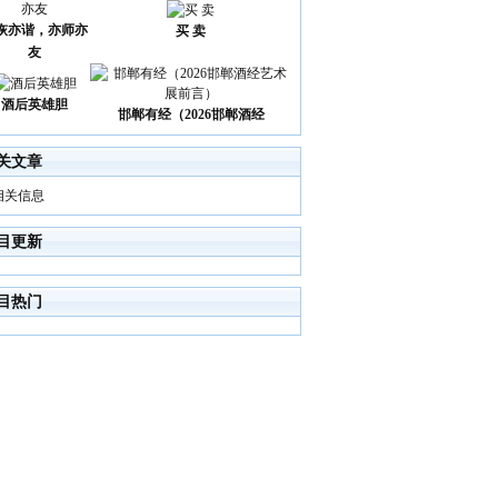
诙亦谐，亦师亦
买 卖
友
酒后英雄胆
邯郸有经（2026邯郸酒经
关文章
相关信息
目更新
目热门