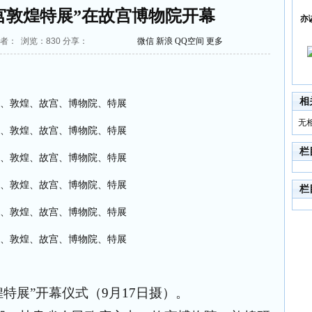
宫敦煌特展”在故宫博物院开幕
亦
 作者： 浏览：
830
分享：
微信
新浪
QQ空间
更多
相
无
栏
栏
特展”开幕仪式（
9
月
17
日摄）。