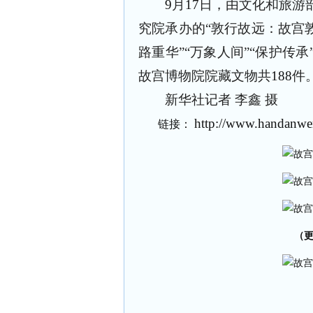
9
月
17
日，由文化和旅游
究院承办的“敦行故远：故宫
路重华”“万象人间”“保护传
故宫博物院院藏文物共
188
件
新华社记者 李鑫 摄
http://www.handanwen
链接：
（更