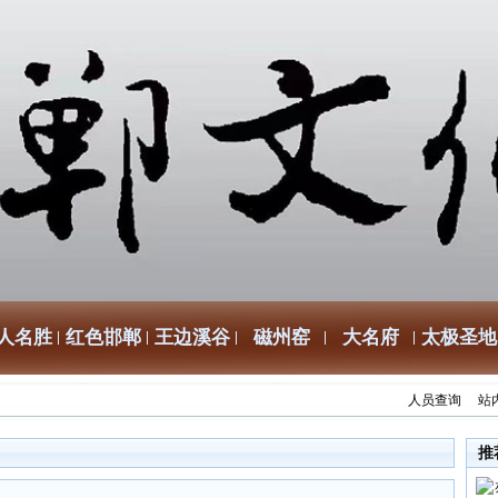
人名胜
红色邯郸
王边溪谷
磁州窑
大名府
太极圣地
人员查询
站
推