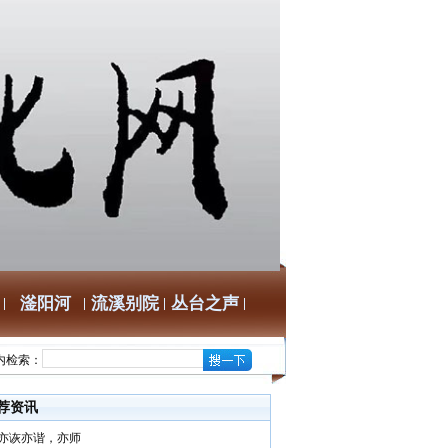
滏阳河
流溪别院
丛台之声
内检索：
荐资讯