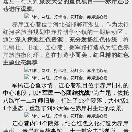
嘉宾一行人到
旅发大会的重点项目
——
赤岸连心
巷进行观摩
。
赤岸连心巷位于河北省邯郸市涉县，作为太行
红河谷旅游规划中赤岸研学小镇的一期启动区，
通过
深入挖掘红色资源，充分发扬红色传统
，将
供销社、旧址、连心巷、拥军路打造成为红色赤
岸旅游微闭环，意在打造
小而美，红且精的红色
主题业态集群
。
军民连心鱼水情，连心巷项目位于赤岸旧村的
中心地段，以
“
军民一心团结抗战
”
为主题，依托
八路军一二九师旧居，打造了
13
个院落，共包括
1
1
个业态，重塑了刘邓大军在赤岸村生活的场景。
连心巷内
11
个院落，结合红色文化打造为赤岸
茶棚
、赤岸有声故事馆
、十一封家书邮递所
、赤