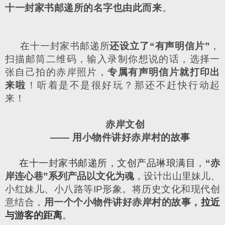
十一封家书邮递所的名字也由此而来
。
在十一封家书邮递所
还设立了
“
有声明信片
”
，
扫描邮筒二维码，输入录制你想说的话，选择一
张自己拍的赤岸照片，
专属有声明信片就打印出
来啦
！听着是不是很好玩？那还不赶快行动起
来！
赤岸文创
——
用小物件讲好赤岸村的故事
在十一封家书邮递所，文创产品琳琅满目，
“
赤
岸连心巷
”
系列产品以文化为魂
，设计出山里妹儿、
小红妹儿、小八路等
IP
形象。将历史文化和现代创
意结合，
用一个个小物件讲好赤岸村的故事，
拉近
与游客的距离
。