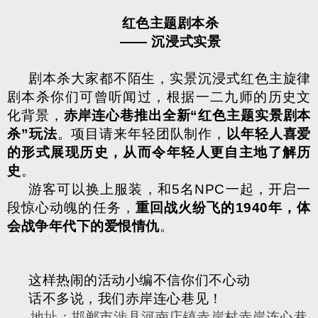
红色主题剧本杀
——
沉浸式实景
剧本杀大家都不陌生，实景沉浸式红色主旋律
剧本杀你们可曾听闻过，根据一二九师的历史文
化背景，
赤岸连心巷推出全新
“
红色主题实景剧本
杀
”
玩法
。项目请来年轻团队制作，
以年轻人喜爱
的形式展现历史，从而令年轻人更自主地了解历
史
。
游客可以换上服装，和
5
名
NPC
一起，开启一
段惊心动魄的任务，
重回战火纷飞的
1940
年，体
会战争年代下的爱恨情仇
。
这样热闹的活动小编不信你们不心动
话不多说，我们赤岸连心巷见！
地址：邯郸市涉县河南店镇赤岸村赤岸连心巷