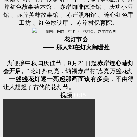
岸红色故事绘本馆
、赤岸咖啡体验馆
、庆功小酒
馆
、赤岸英雄故事馆
、赤岸照相馆
、连心红色手
工坊
、红色放映厅
、赤岸村保育院。
花灯节会
——
那人却在灯火阑珊处
为迎接中秋国庆佳节，
9
月
21
日起
赤岸连心巷灯
会开启
。
“
花灯齐点亮，纳福赤岸村
”
点亮万盏花灯
，
一盏盏花灯逐一亮起那画面该有多美
，不由得
让人想起了古代的花灯节。
视频
00
:15