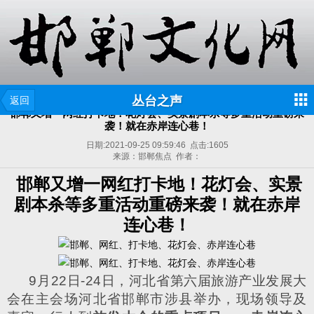
丛台之声
返回
邯郸又增一网红打卡地！花灯会、实景剧本杀等多重活动重磅来
袭！就在赤岸连心巷！
日期:
2021-09-25 09:59:46
点击:
1605
来源：邯郸焦点 作者：
邯郸又增一网红打卡地！花灯会、实景
剧本杀等多重活动重磅来袭！就在赤岸
连心巷！
9
月
22
日
-24
日，河北省第六届旅游产业发展大
会在主会场河北省邯郸市涉县举办，现场领导及