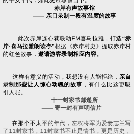
的平安年代，如此更应珍惜当下。
赤岸有声故事馆
——
亲口录制一段有温度的故事
此次赤岸连心巷联动
FM
喜马拉雅，打造
“
赤
岸
·
喜马拉雅朗读亭
”
根据《赤岸村史》提取赤岸村
的红色故事，
邀请游客录制相应内容
。
这样有意义的活动，我想没有人能拒绝，
亲自
录制那些让人惊心动魄的故事
，有什么比这更吸
引人呢。
十一封家书邮递所
——
寄一封有声明信片
在那个不太
平的年代，左权将军为爱妻志兰写
了
11
封家书，
11
封家书不止是情书，更是历史，