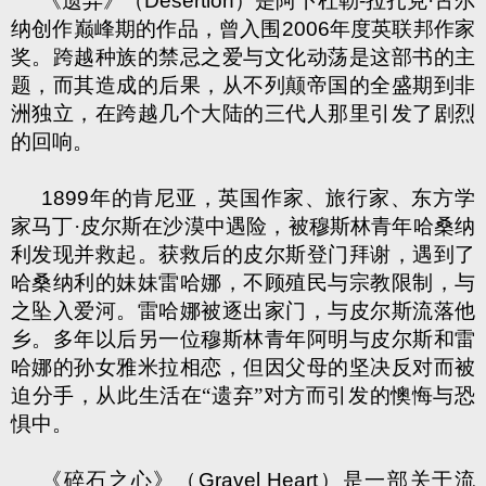
《遗弃》（
Desertion
）是阿卜杜勒
-
拉扎克·古尔
纳创作巅峰期的作品，曾入围
2006
年度英联邦作家
奖。跨越种族的禁忌之爱与文化动荡是这部书的主
题，而其造成的后果，从不列颠帝国的全盛期到非
洲独立，在跨越几个大陆的三代人那里引发了剧烈
的回响。
1899
年的肯尼亚，英国作家、旅行家、东方学
家马丁·皮尔斯在沙漠中遇险，被穆斯林青年哈桑纳
利发现并救起。获救后的皮尔斯登门拜谢，遇到了
哈桑纳利的妹妹雷哈娜，不顾殖民与宗教限制，与
之坠入爱河。雷哈娜被逐出家门，与皮尔斯流落他
乡。多年以后另一位穆斯林青年阿明与皮尔斯和雷
哈娜的孙女雅米拉相恋，但因父母的坚决反对而被
迫分手，从此生活在“遗弃”对方而引发的懊悔与恐
惧中。
《碎石之心》（
Gravel Heart
）是一部关于流