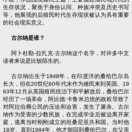
生存状况，聚焦于身份认同、种族冲突及历史书写
等，他展现的后殖民时代生存现状被认为具有重要
的社会现实意义。
古尔纳是谁？
阿卜杜勒
-
拉扎克·古尔纳这个名字，对许多中文
读者来说是比较陌生的。
古尔纳出生于
1948
年，在印度洋的桑给巴尔岛
长大，但在
20
世纪
60
年代末作为难民来到英国。
19
63
年
12
月从英国殖民统治下和平解放后，桑给巴尔
经历了一场革命，阿比德·卡鲁米总统的政权导致了
对阿拉伯裔公民的压迫和迫害，发生了屠杀。古尔
纳作为受害的少数民族，在完成学业后被迫离开家
庭，逃离当时刚刚成立的坦桑尼亚共和国。当时他
18
岁。直到
1984
年，他才能回到桑给巴尔，在父亲