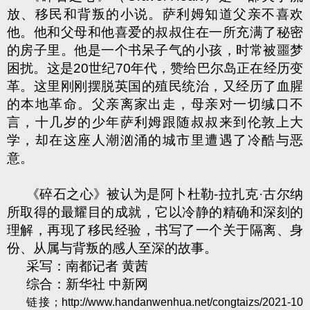
放、移民和背叛的小说。萨利姆知道父亲不喜欢
他。他和父母和他喜爱的叔叔住在一所充满了秘密
的房子里。他是一个书呆子气的小孩，时常被噩梦
困扰。这是
20
世纪
70
年代，赞给巴尔岛正在经历变
革。这里刚刚摆脱英国的殖民统治，又经历了血腥
的本地革命。父亲离家出走，母亲对一切缄口不
言，十几岁的少年萨利姆跟随叔叔来到伦敦上大
学，却在这座人潮汹涌的城市里遭遇了冷酷与恶
意。
《碎石之心》被认为是阿卜杜勒
-
拉扎克·古尔纳
所取得的最耀目的成就，它以冷静的精确和深刻的
理解，再现了移民经验，书写了一个关于隔离、身
份、从属与背叛的感人至深的故事。
采写：南都记者 黄茜
综合：新华社 中新网
链接；
http://www.handanwenhua.net/congtaizs/2021-10