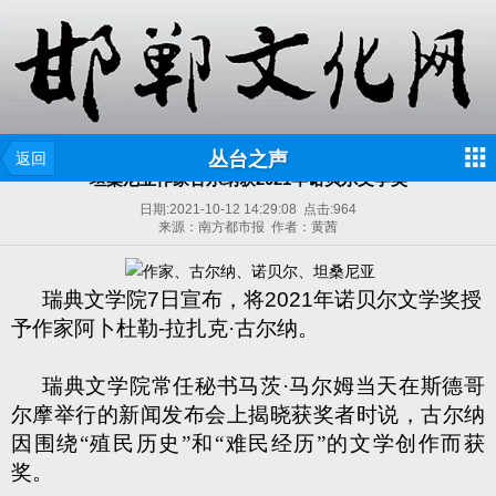
丛台之声
返回
坦桑尼亚作家古尔纳获2021年诺贝尔文学奖
日期:
2021-10-12 14:29:08
点击:
964
来源：南方都市报 作者：黄茜
瑞典文学院
7
日宣布，将
2021
年诺贝尔文学奖授
予作家阿卜杜勒
-
拉扎克·古尔纳。
瑞典文学院常任秘书马茨·马尔姆当天在斯德哥
尔摩举行的新闻发布会上揭晓获奖者时说，古尔纳
因围绕“殖民历史”和“难民经历”的文学创作而获
奖。