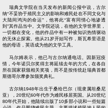
瑞典文学院在当天发布的新闻公报中说，古尔
纳“不妥协于殖民主义的影响和难民处在不同文化与
大陆间鸿沟的命运”，他将此“富有同情心地渗透
到”其作品当中。文学院还说，在他的文学世界里，
一切都在变化，他的作品中有一种被知识热情驱动
的无休止探索。他从
21
岁开始写作，斯瓦希里语是
他的母语，英语成为他的文学工具。
马尔姆表示，他已与古尔纳通电话。因新冠疫
情，今年诺贝尔奖得主将延续去年的方式，在各自
所在国家获颁相关奖项，而不是按传统赴瑞典首都
斯德哥尔摩参加颁奖典礼。
古尔纳
1948
年出生于桑给巴尔（现隶属坦桑尼
亚），
20
世纪
60
年代作为难民移居英国。从
20
世纪
80
年代开始，他陆续出版了
10
多部小说和一些短篇
小说，作品围绕难民主题，主要描述殖民地人民的