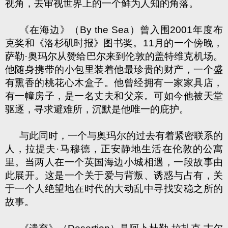
视角，去审视世界上的一个鲜为人知的角落。
《在海边》（
By the Sea
）曾入围
2001
年度布
克奖和《洛杉矶时报》图书奖。
11
月的一个傍晚，
萨勒·奥玛尔从赞给巴尔来到伦敦的盖特维克机场。
他随身携带的小包里装着他最珍贵的财产，一个盛
有熏香的桃花心木盒子。他曾经拥有一家家具店，
有一幢房子，是一名丈夫和父亲。可如今他被天堂
驱逐，寻求避难所，沉默是他唯一的庇护。
与此同时，一个与奥玛尔的过去有着紧密联系的
人，拉提夫·马穆德，正安静地生活在伦敦的公寓
里。当两人在一个英国海边小城相遇，一段故事由
此展开。这是一个关于爱与背叛、诱惑与占有，关
于一个人绝望地在时代的大动乱中寻找安稳之所的
故事。