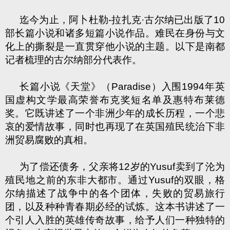
迄今为止，阿卜杜勒
-
拉扎克·古尔纳已出版了
10
部长篇小说和诸多短篇小说作品。难民在身份与文
化上的撕裂是一直贯穿他小说的主题。以下是南都
记者梳理的古尔纳部分代表作。
长篇小说《天堂》（
Paradise
）入围
1994
年英
国虚构文学最高荣誉布克奖短名单及惠特布莱德
奖。它既讲述了一个非洲少年的成长历程，一个悲
哀的爱情故事，同时也再现了在英国殖民统治下非
洲贸易腐败的真相。
为了偿还债务，父亲将
12
岁的
Yusuf
卖到了沦为
殖民地之前的东非大都市。通过
Yusuf
的双眼，格
尔纳描述了战争中的各个团体，失败的贸易旅行
团，以及种种青春期必经的试炼。这本书讲述了一
个引人入胜的英雄传奇故事，给予人们一种独特的