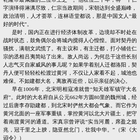
字演绎得淋漓尽致，仁宗当政期间，宋朝达到全盛巅峰，
政治清明，人才荟萃，连林语堂都说，那是中国文人“最
好的时代”。
是时，国内正在进行经济体制改革，边境却不时处在
战时状态，鼓角偶尔会将城内搅得人心惶惶。面对契丹的
骚扰，满朝文武慌了。有主议和，有主迁都，打小辅佐仁
宗的丞相吕夷简站了出来。敌人尚远，为何总干这些长别
人志气灭自家威风的事儿呢？如果学着别人迁都洛阳，契
丹人便可轻轻松松渡过黄河，不仅让人家看不起，城池也
难保。不如建都大名，离敌再近些，以示亲征的决心。
早在1006年，北宋明相寇准就曾“知天雄军镇守大名
府”。此时的大名府自从公元662年方圆80里的魏州城，经
过后唐李存勖建都，到北宋时俨然大都会气象。而它作为
黄河北面的一座军事重镇，掌控黄河以北大片疆土，把守
着南渡黄河的通道。宋真宗曾评说“实当河麓，席盈之懿
兆，冠千里之上腴，隐亚然北门，壮我中华。”（宋《大
诏令》）