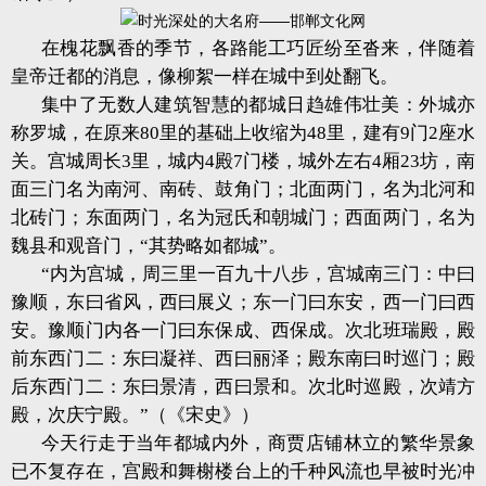
在槐花飘香的季节，各路能工巧匠纷至沓来，伴随着
皇帝迁都的消息，像柳絮一样在城中到处翻飞。
集中了无数人建筑智慧的都城日趋雄伟壮美：外城亦
称罗城，在原来80里的基础上收缩为48里，建有9门2座水
关。宫城周长3里，城内4殿7门楼，城外左右4厢23坊，南
面三门名为南河、南砖、鼓角门；北面两门，名为北河和
北砖门；东面两门，名为冠氏和朝城门；西面两门，名为
魏县和观音门，“其势略如都城”。
“内为宫城，周三里一百九十八步，宫城南三门：中曰
豫顺，东曰省风，西曰展义；东一门曰东安，西一门曰西
安。豫顺门内各一门曰东保成、西保成。次北班瑞殿，殿
前东西门二：东曰凝祥、西曰丽泽；殿东南曰时巡门；殿
后东西门二：东曰景清，西曰景和。次北时巡殿，次靖方
殿，次庆宁殿。”（《宋史》）
今天行走于当年都城内外，商贾店铺林立的繁华景象
已不复存在，宫殿和舞榭楼台上的千种风流也早被时光冲