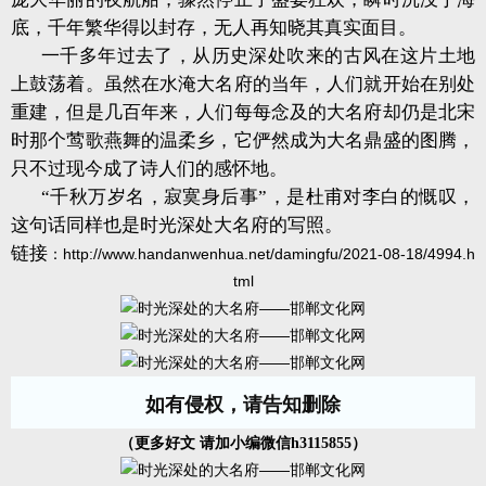
底，千年繁华得以封存，无人再知晓其真实面目。
一千多年过去了，从历史深处吹来的古风在这片土地
上鼓荡着。虽然在水淹大名府的当年，人们就开始在别处
重建，但是几百年来，人们每每念及的大名府却仍是北宋
时那个莺歌燕舞的温柔乡，它俨然成为大名鼎盛的图腾，
只不过现今成了诗人们的感怀地。
“千秋万岁名，寂寞身后事”，是杜甫对李白的慨叹，
这句话同样也是时光深处大名府的写照。
链接
：
http://www.handanwenhua.net/damingfu/2021-08-18/4994.h
tml
如有侵权，请告知删除
（更多好文 请加小编微信h3115855）