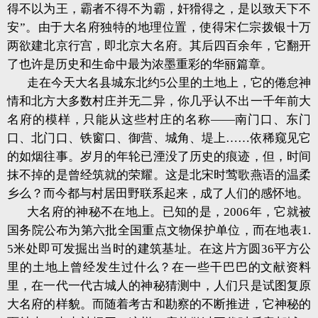
得不以为王，霸者不得不为霸，奸猾得之，是以致天下不
安”。由于大名府独特的地理位置，使得宋仁宗拨银十万
两欲建北京行宫，即北京大名府。其后四百余年，它翻开
了也许是历史和生命中最为浓墨重彩的华丽篇章。
走在今天大名县城东北约5公里的土地上，它的倦怠神
情和北方大多数村庄并无二异，你几乎认不出一千年前大
名府的模样，只能从这些村庄的名称——南门口、东门
口、北门口、铁窗口、御营、城角、堤上……依稀窥见它
的如烟往事。岁月的年轮已湮没了历史的痕迹，但，时间
抹不掉的是曾经筑就的荣耀。这是北宋时莺歌燕语的温柔
乡么？而今都与村居田野联系起来，成了人们的感怀地。
大名府的神秘不在地上。已知的是，2006年，它就被
国务院公布为第六批全国重点文物保护单位，而在地表1.
5米处即可发掘出当时的建筑基址。在这片方圆36平方公
里的土地上曾经发生过什么？在一些干巴巴的文献资料
里，在一代一代古城人的神秘猜测中，人们只是试图复原
大名府的样貌。而随着考古和勘察的不断推进，它神秘的