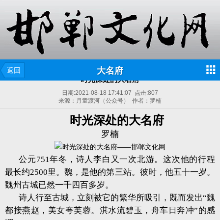
大名府
返回
时光深处的大名府
日期:
2021-08-18 17:41:07
点击:
807
来源：月童渡河（公众号） 作者：罗楠
时光深处的大名府
罗楠
公元751年冬，诗人李白又一次北游。这次他的行程
最长约2500里。魏，是他的第三站。彼时，他五十一岁。
魏州古城已然一千四百多岁。
诗人行至古城，立刻被它的繁华所吸引，既而发出“魏
都接燕赵，美女夸芙蓉。淇水流碧玉，舟车日奔冲”的感