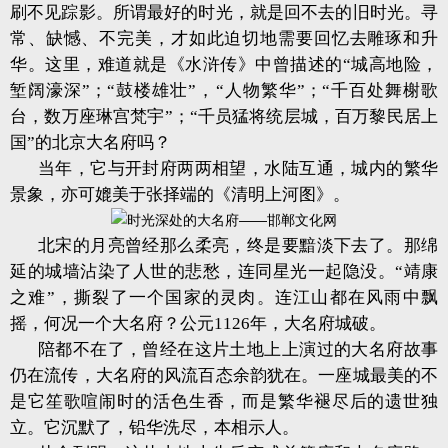
刷不见踪影。所谓最好的时光，就是回不去的旧时光。寻
常、缺憾、不完美，才如此迫切地需要回忆去雕琢和升
华。这里，难道就是《水浒传》中曾描述的“城高地险，
堑阔濠深”；“鼓楼雄壮”，“人物繁华”；“千百处舞榭歌
台，数万座琳宫梵宇”；“千员猛将统层城，百万黎民居上
国”的北京大名府吗？
当年，它与开封府两两相望，水陆互通，城内的繁华
景象，亦可媲美于张择端的《清明上河图》。
北宋的月亮曾经那么柔亮，终是要黯淡下去了。那绵
延的城墙沾染了人世的悲愁，连同星光一起隐没。“靖康
之难”，撕裂了一个国家的灵肉。连江山都在风雨中飘
摇，何况一个大名府？公元1126年，大名府城破。
陪都不在了，曾经在这片土地上上演过的大名府故事
仍在流传，大名府的风流百态余韵犹在。一座城最美的不
是它笙歌喧闹时的活色生香，而是繁华褪尽后的遗世独
立。它沉默了，铅华洗尽，本相示人。