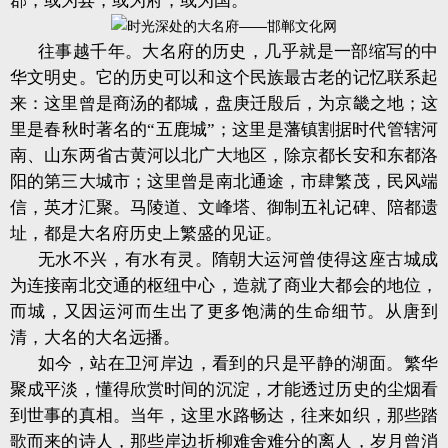
郡，或为县，或为府，或为国。
往事越千年。大名府的历史，几乎就是一部缩写的中
华文明史。它的历史可以和这个民族最古老的记忆联系起
来：这里曾是商汤的都城，盘庚迁殷后，为京畿之地；这
里是春秋时著名的“五鹿城”；这里是藩镇割据时代管辖河
南、山东两省古黄河以北广大地区，除京都长安和东都洛
阳的第三大城市；这里曾是南北通途，市肆繁茂，民风端
信，英才汇聚。马陵道、文峰塔、御制五礼记碑、陪都遗
址，都是大名府历史上繁盛的见证。
无水不兴，有水有灵。隋朝大运河曾使得这座古城成
为连接南北交通的枢纽中心，造就了商业大都会的地位，
而城，又因运河而生出了更多饱满的生命细节。从唐到
清，大名的大名远播。
如今，站在卫河岸边，看到的只是平静的湖面。繁华
聚成平淡，懂得欣赏时间的沉淀，才能透过历史的尘烟看
到世事的真相。当年，这里水路畅达，往来如织，那些踏
歌而来的诗人，那些岸边折柳难舍难分的离人，岁月曾消