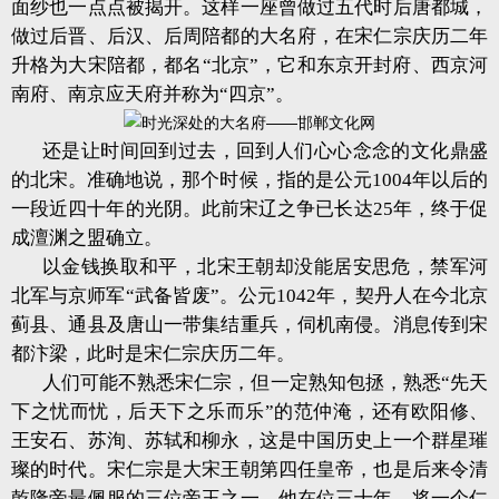
面纱也一点点被揭开。这样一座曾做过五代时后唐都城，
做过后晋、后汉、后周陪都的大名府，在宋仁宗庆历二年
升格为大宋陪都，都名“北京”，它和东京开封府、西京河
南府、南京应天府并称为“四京”。
还是让时间回到过去，回到人们心心念念的文化鼎盛
的北宋。准确地说，那个时候，指的是公元1004年以后的
一段近四十年的光阴。此前宋辽之争已长达25年，终于促
成澶渊之盟确立。
以金钱换取和平，北宋王朝却没能居安思危，禁军河
北军与京师军“武备皆废”。公元1042年，契丹人在今北京
蓟县、通县及唐山一带集结重兵，伺机南侵。消息传到宋
都汴梁，此时是宋仁宗庆历二年。
人们可能不熟悉宋仁宗，但一定熟知包拯，熟悉“先天
下之忧而忧，后天下之乐而乐”的范仲淹，还有欧阳修、
王安石、苏洵、苏轼和柳永，这是中国历史上一个群星璀
璨的时代。宋仁宗是大宋王朝第四任皇帝，也是后来令清
乾隆帝最佩服的三位帝王之一。他在位三十年，将一个仁