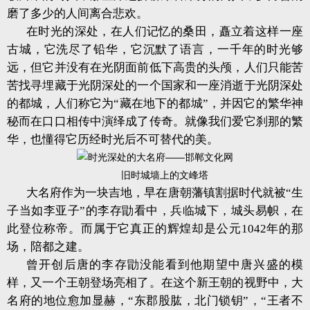
磨了多少的人间离合悲欢。
在时光的深处，在人们记忆的桑田，矗立着这样一座
古城，它洗尽了铅华，它沉默了语言，一千年的时光够
远，但它并没有在光阴面前低下高贵的头颅，人们只能苦
苦找寻埋藏于光阴深处的一个国家和一座消逝于光阴深处
的都城，人们称它为“藏在地下的都城”，并因它的繁华神
秘而在口口相传中演绎成了传奇。就像我们爱它刹那的繁
华，也懂得它历经时光后不可替代的美。
旧时城墙上的文峰塔
大名府作为一块吉地，早在唐朝藩镇割据时代就被“生
子当如李亚子”的李存勖看中，兵临城下，城头易帜，在
此登位称帝。而属于它真正的辉煌却是公元1042年的那
场，陪都之建。
曾开创后唐的李存勖没能看到他期望中唐兴盛的模
样，又一个王朝登场亮相了。在这个新王朝的视野中，大
名府的地位愈加显赫，“东郡股肱，北门锁钥”，“王者不