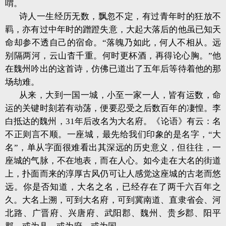
喟。
诗人一生经历无数，飘忽不定，有过青年时的狂放不
羁，亦有过中年时的蹭蹬失意，大起大落后的他虽已知天
命却参不透自己的宿命。“落魄乃如此，何人不相从。远
别隔两河，云山杳千重。何时更杯酒，再得论心胸。”他
在魏州吟出的这首诗，仿佛已道出了五年后等待着他的那
场劫难。
从来，大到一国一城，小至一家一人，皆有运数，命
运的关键时刻若有动荡，便要忍受之后数百年的凄惶。李
白抵达的魏州，31年后改名为大名府。《论语》有云：名
不正则言不顺。一座城，最先给我们印象的是名字，“大
名”，单从字面很难看出其深远的历史意义，但往往，一
座城的气脉，不在地表，而在人心。如今走在大名的街道
上，扑面而来的淳厚古风仍可让人感觉这座城的古老而悠
远。你是否知道，大名之名，已经存在了两千六百年之
久。大名上溯，可到大名府，可到冀南道、直隶省会、河
北路、广晋府、兴唐府、武阳郡、魏州、贵乡郡、阳平