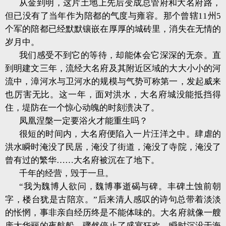
从金到明，这片土地上先后变成总管府和大名府路，
但已没有了当年作为陪都的气度与雍容。那个曾辖11州5
个军的陪都已经默默镶嵌在厚厚的城砖里，消失在无情的
岁月中。
我们感受不到它的等待，却能体会它深深的无奈。直
到明建文三年，流经大名府及其附近区域的大大小小的河
流中，漳河水与卫河水的规模与气势可称第一，发起威来
也厉害无比。这一年，面对洪水，大名府城没能抵挡得
住，堤防在一个惊心动魄的时刻溃决了。
凤凰涅槃一定要浴火才能重生吗？
很短的时间内，大名府便陷入一片汪洋之中。肆虐的
洪水瞬时淹没了民居，淹没了街道，淹没了寺院，淹没了
曾有过的繁华……大名府被沉在了地下。
千年的经营，毁于一旦。
“我为魏博人欲问，魏博事逝碣与碑。丰碑土蚀前朝
字，楼台犹是古陪京。”后来清人感叹的诗句总带着淡淡
的怅惘，事非亲自经历终是不能体味的。大名府就像一艘
庞大华丽的夜航船，骤然停止了盛宴狂欢，瞬时沉没于海