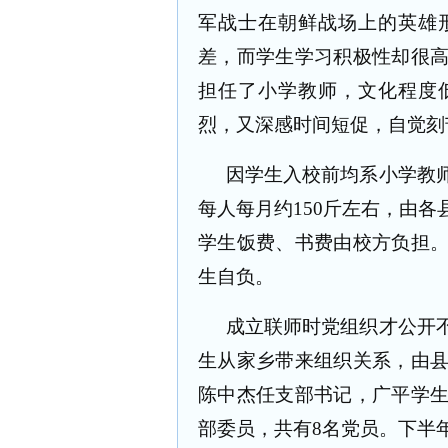
军战士在朝鲜战场上的英雄
差，而学生学习积极性却很
担任了小学教师，文化程度
烈，
又深感时间短促，自觉刻
因学生入校前均系小学教
每人每月约
150
斤左右，由各
学生饭费、书费由校方负担
生自负。
成立联师时党组织才公开
生从家乡带来组织关系，由
陈中杰任支部书记，广平学
部委员，共有
8
名党员。下半