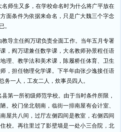
大名师生又多，在学校命名时为什么将广平放在
各方面条件为依据来命名，只是广大魏三个字念
已。
由教导主任阎万珺负责全面工作。当年五月专署
治课，阎万珺兼任数学课，大名教师孙景程任语
、地理、教学法和美术课，陈履桥任体育、卫生
老师，担任物理化学课。下半年由张少逸接任语
总务一人，工友二人，炊事员四人。
名县第一所初级师范学校。由于当时条件所限，
简陋。校门坐北朝南，临街一排南屋有会计室、
排南屋共八间，过厅左侧四间是教室，右侧四间
部住校。再往里过了影壁墙是一处小三合院，北