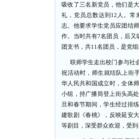
吸收了三名新党员，他们是
礼，党员总数达到
12
人。常
志。他要求学生党员应团结
作。当时共有
7
名团员，后又
团支书，共
11
名团员，是党组
联师学生走出校门参与社
祝活动时，师生就结队上街
华人民共和国成立时，全体
小组，持广播筒登上街头高
旦和春节期间，学生经过排
建歌剧《春桃》，反映延安
等剧目，深受群众欢迎，受到