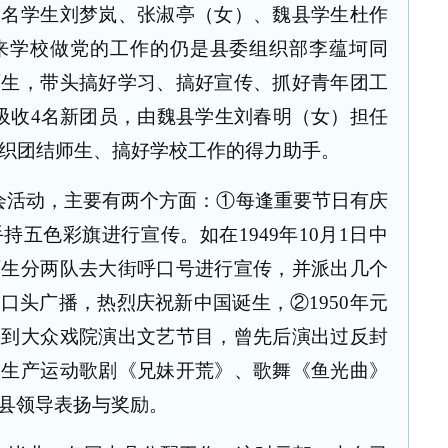
大名学生刘梦岚、张淑亭（女）、魏县学生杜作
来学校做党的工作的仍是县委组织部李蕴坷同
师生，带头搞好学习、搞好宣传、抓好青年团工
吸收
4
名新团员，由魏县学生刘春明（女）担任
织团结师生、搞好学校工作的得力助手。
会活动，主要有两个方面：①每逢重要节日有庆
手持五色彩旗进行宣传。如在
1949
年
10
月
1
日
中
师生分两队去大街呼口号进行宣传，并派出几个
处口头广播，热烈庆祝新中国诞生，②
1950
年元
练到大众戏院演出文艺节目，曾先后演出过反封
大生产运动歌剧《兄妹开荒》、歌舞《鱼光曲》
县领导表扬与奖励。