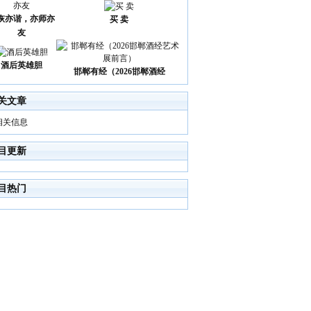
诙亦谐，亦师亦
买 卖
友
酒后英雄胆
邯郸有经（2026邯郸酒经
关文章
相关信息
目更新
目热门