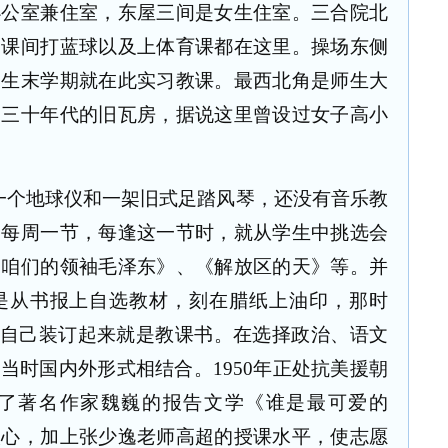
办公室兼住室，东屋三间是女生住室。三合院北
、课间打蓝球以及上体育课都在这里。操场东侧
学生末学期就在此实习教课。最西北角是师生大
是三十年代的旧瓦房，据说这里曾设过女子高小
一个地球仪和一架旧式足踏风琴，还没有音乐教
，每周一节，每逢这一节时，就从学生中挑选会
《咱们的领袖毛泽东》、《解放区的天》等。并
是从书报上自选教材，刻在腊纸上油印，那时
生自己装订起来就是教课书。在选择政治、语文
与当时国内外形式相结合。
1950
年正处抗美援朝
了著名作家魏巍的报告文学《谁是最可爱的
人心，加上张少逸老师高超的授课水平，使志愿