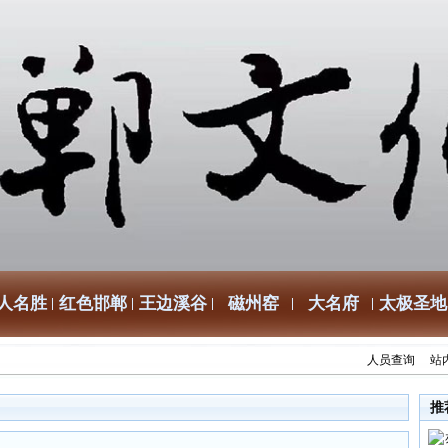
人名胜
红色邯郸
王边溪谷
磁州窑
大名府
太极圣地
人员查询
站
推