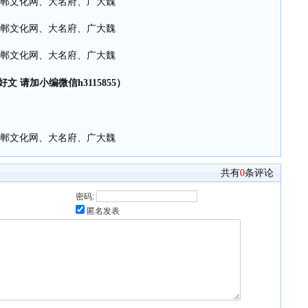
文 请加小编微信h3115855）
共有
0
条评论
密码:
匿名发表