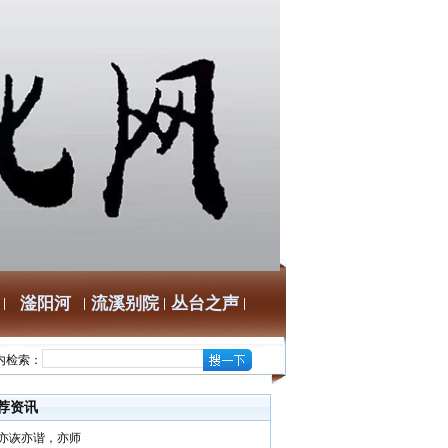
滏阳河
流溪别院
丛台之声
内检索：
荐资讯