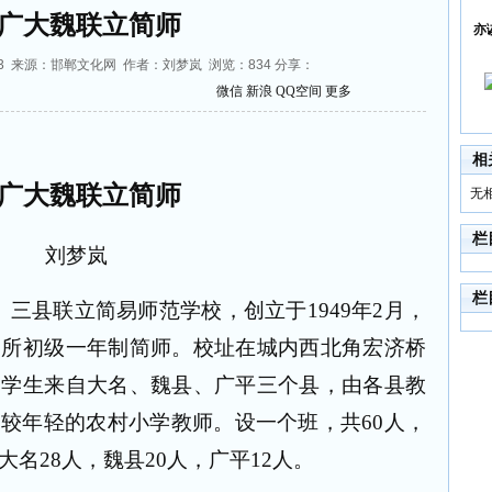
广大魏联立简师
亦
:55:53 来源：邯郸文化网 作者：刘梦岚 浏览：
834
分享：
微信
新浪
QQ空间
更多
相
广大魏联立简师
无
栏
刘梦岚
栏
）三县联立简易师范学校，创立于
1949
年
2
月，
一所初级一年制简师。校址在城内西北角宏济桥
。学生来自大名、魏县、广平三个县，由各县教
比较年轻的农村小学教师。设一个班，共
60
人，
大名
28
人，魏县
20
人，广平
12
人。