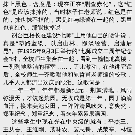
抹上黑色，含意是：现在正在“剿查赤化”，这“红
色”是应该抹掉的，当时林子仁老师说，红色是在
的，抹也抹不掉的，黑是红与绿酱在一起的，黑里
也有红色，那能抹掉呢。
谢台臣校长在建设“七师”上用他自己的话讲说，
真是“筚路蓝缕、以启山林、惨淡经营、启迪后
昆”。在
1925
年
9
月
3
日举行的“七师成立二周年纪念
会”时，全校师生集合在一起，看到一幢幢地高楼，
一列列地整洁的寝室……，无比激动，在他讲完话
后，全校师生一齐歌唱他和晁哲甫老师编的校歌，
几乎人人都流出欢庆的眼泪。这歌词是：
一年一年，年年都是新纪元，荆棘满地，风雨
弥漫天，才筑起荒园。无收成是第一年，园丁滴滴
血汗，换来美池良田，一阵阵清风吹来，意爽然，
郑重纪念，郑重纪念，看来年累累果满园。
这些学生中现在光在中央级的就有：平杰三、
王从吾、王维刚、裴味农、裴志耕、成荣亭、林恒