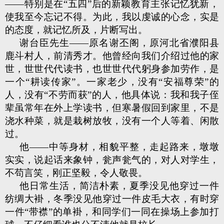
——特别是在“五四”后的新颖教育主张记忆犹新，
使我至今忘记不得。为此，我以虔诚的心念，实是
的态度，就记忆所及，片断写出。
谢台臣先生——原名谢丕阁，原河北省濮阳县
鹿斗村人，前清秀才。他曾经向我们介绍过他的家
世，世世代代读书，也世世代代躬身参加劳作，是
一个“耕读传家”。一家老少，没有“安福尊荣”的
人，没有“不劳而获”的人，他具体说：我和我子侄
辈虽常年在外上学读书，但寒暑假回到家里，不是
浇水种菜，就是栽树放牧，没有一个人等着、闲散
过。
他——中等身材，相貌平整，走起路来，墩墩
实实，说起话来象钟，瓮声瓮气的，对人对学生，
不苟言笑，刚正坚毅，令人敬畏。
他日常生活，简洁朴素，夏季没见他穿过一件
纺绸大褂，冬季没见他穿过一件皮毛大衣，有时穿
一件“带襟”的单褂，和同学们一同在操场上参加打