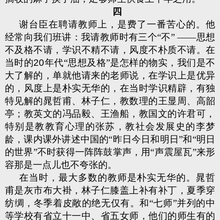
四
谢台臣在聘请教师上，是费了一番苦心的。他
经常向我们班讲：我请教师时有三个“不” ——思想
不及格不请，学识不精不请，风度不朴质不请。在
当时的
20
年代“思想及格”是怎样的物实，我们是不
大了解的，单就他请来的老师说，在学识上是优异
的，风度上是朴实无华的，在当时学识精辟，有独
特见解的晁哲甫、林子仁，教数理的王显周、高韶
亭；教英文的冯品毅、王渔船，教国文的许君可，
特别是教教育心理的张苏，教社会发展史的李梦
龄，课内课外讲述中国的“昨日今日和明日”和“明日
的世界”不时获得一阵阵鼓掌声，用“声震屋瓦”来形
容那是一点儿也不夸张的。
在当时，最大多数的教师是朴实无华的。晁哲
甫是灰市布大褂，林子仁膝盖上补有补丁，夏季穿
纺绸，冬季着皮敞的绝无仅有。和“七师”并列的中
等学校有省立十一中、省五女师，他们的师生有的