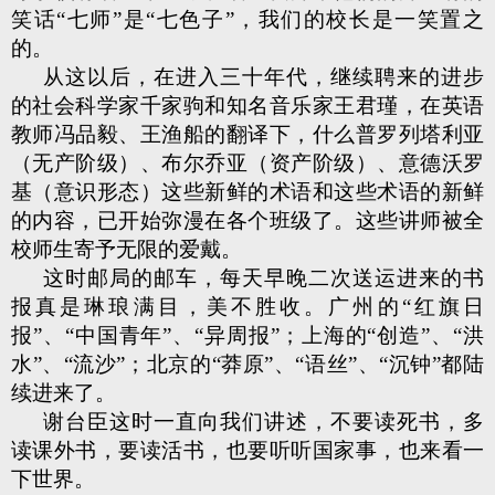
笑话“七师”是“七色子”，我们的校长是一笑置之
的。
从这以后，在进入三十年代，继续聘来的进步
的社会科学家千家驹和知名音乐家王君瑾，在英语
教师冯品毅、王渔船的翻译下，什么普罗列塔利亚
（无产阶级）、布尔乔亚（资产阶级）、意德沃罗
基（意识形态）这些新鲜的术语和这些术语的新鲜
的内容，已开始弥漫在各个班级了。这些讲师被全
校师生寄予无限的爱戴。
这时邮局的邮车，每天早晚二次送运进来的书
报真是琳琅满目，美不胜收。广州的“红旗日
报”、“中国青年”、“异周报”；上海的“创造”、“洪
水”、“流沙”；北京的“莽原”、“语丝”、“沉钟”都陆
续进来了。
谢台臣这时一直向我们讲述，不要读死书，多
读课外书，要读活书，也要听听国家事，也来看一
下世界。