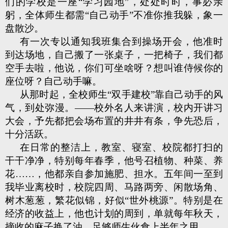
们的学校是一座“学习园地”，处处时时，事必亲
躬，全体师生都需“自己动手”不准你推我躲，象一
盘散沙。
有一次专以通知我班集合到操场开会，他准时
到达场地，自己搬了一张桌子，一把椅子，我们都
空手去啦，他说，你们可坐啥呀？想叫谁侍候你的
座位呀？自己动手嘛。
从那时起，全校师生“双手建校”靠自己动手的风
气，到处弥漫。——校外名人来讲演，校内开讲习
大会，予先都把会场布置的井井有条，争先恐后，
十分活跃。
在日常的整洁上，教室、寝室、校院都打扫的
干干净净，特别每年春季，他号召植物、种菜、养
花……，他都亲自参加施肥、担水。五年间一至到
我毕业离校时，校院四周、马路两旁、闲散场角、
树木葱葱，繁花似锦，好似“世外桃源”。特别是在
经济的收益上，他也计划的周到，单就每年秋天，
摘收的麻子换了油，足够师生伙食上半年之用。