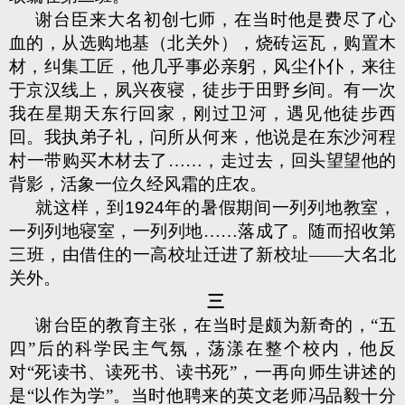
谢台臣来大名初创七师，在当时他是费尽了心
血的，从选购地基（北关外），烧砖运瓦，购置木
材，纠集工匠，他几乎事必亲躬，风尘仆仆，来往
于京汉线上，夙兴夜寝，徒步于田野乡间。有一次
我在星期天东行回家，刚过卫河，遇见他徒步西
回。我执弟子礼，问所从何来，他说是在东沙河程
村一带购买木材去了……，走过去，回头望望他的
背影，活象一位久经风霜的庄农。
就这样，到
1924
年的暑假期间一列列地教室，
一列列地寝室，一列列地……落成了。随而招收第
三班，由借住的一高校址迁进了新校址——大名北
关外。
三
谢台臣的教育主张，在当时是颇为新奇的，“五
四”后的科学民主气氛，荡漾在整个校内，他反
对“死读书、读死书、读书死”，一再向师生讲述的
是“以作为学”。当时他聘来的英文老师冯品毅十分