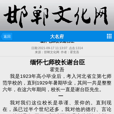
大名府
返回
缅怀七师校长谢台臣
日期:
2021-09-17 11:13:07
点击:
1314
来源：邯郸文化网 作者：霍竞吾
缅怀七师校长谢台臣
霍竞吾
我是
1923
年高小毕业后，考入河北省立第七师
范学校的，直到
1929
年暑期毕业，其间一共是整整
六年，在这六年期间，校长一直是谢台臣先生。
一
我对我们这位校长是恭谨、景仰的。直到现
在，虽已过半个世纪还多，我对他的德行、言论