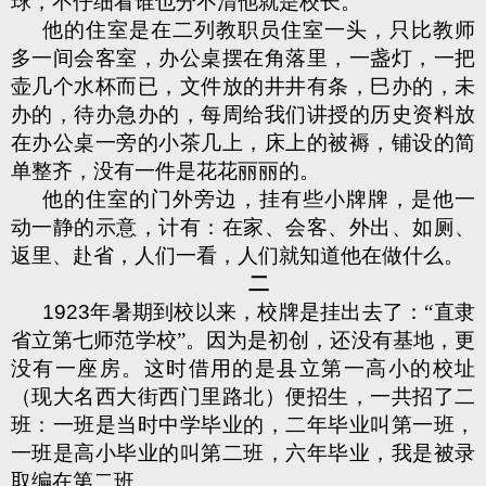
球，不仔细看谁也分不清他就是校长。
他的住室是在二列教职员住室一头，只比教师
多一间会客室，办公桌摆在角落里，一盏灯，一把
壶几个水杯而已，文件放的井井有条，巳办的，未
办的，待办急办的，每周给我们讲授的历史资料放
在办公桌一旁的小茶几上，床上的被褥，铺设的简
单整齐，没有一件是花花丽丽的。
他的住室的门外旁边，挂有些小牌牌，是他一
动一静的示意，计有：在家、会客、外出、如厕、
返里、赴省，人们一看，人们就知道他在做什么。
二
1923
年暑期到校以来，校牌是挂出去了：“直隶
省立第七师范学校”。因为是初创，还没有基地，更
没有一座房。这时借用的是县立第一高小的校址
（现大名西大街西门里路北）便招生，一共招了二
班：一班是当时中学毕业的，二年毕业叫第一班，
一班是高小毕业的叫第二班，六年毕业，我是被录
取编在第二班。