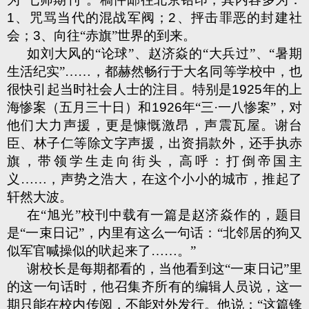
1
、咒骂当代的混战军阀；
2
、抨击罪恶的封建社
会；
3
、向往“赤旗”世界的到来。
如刘大风的“论球”、赵济焱的“大兵过”、“暑期
生活纪实”……，都赫然畅行于大名同等学校中，也
很快引起当时社会人士的注目。特别是
1925
年的上
海惨案（五月三十日）和
1926
年“三·一八惨案”，对
他们大力声援，更是慷慨激昂，声震瓦屋。谢台
臣、林子仁等除文字声援，出资捐款外，还手执赤
旗，带领学生走向街头，高呼：打倒帝国主
义……，声势之浩大，在这个小小的城市，推起了
轩然大波。
在“旭光”校刊中载有一篇是赵济焱作的，题目
是“一束日记”，内里有这么一句话：“北邻居的狗又
似军官喊操似的吠起来了……。”
谢校长是每期都看的，当他看到这“一束日记”里
的这一句话时，他召集齐所有的编辑人员说，这一
期只能在校内传阅，不能对外发行。他说：“这篇锋