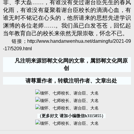
非、李大磊……，有谁没有受过谢台臣先生的春风
化雨，有谁没有凝聚着谢台臣校长的滴滴心血，有
谁无时不铭记在心头的，他所请来的思想先进学识
渊博的各位老师……。我们虽已白发苍苍，回忆起
当年教育自己的校长来依然无限崇敬，怀念不已。
链接；
http://www.handanwenhua.net/damingfu/2021-09
-17/5209.html
凡注明来源邯郸文化网的文章，属邯郸文化网原
创
请尊重作者，转载注明作者、文章出处
（更多好文 请加小编微信h3115855）