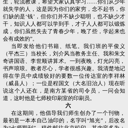
生，轮流教课，希望大家认真学习……你们从少年
就失学的人，这是因为你们的家穷，念不起书，你
们缺的是‘钱’，但你们并不缺少聪明，也不缺少才
干，知识人人都可以学到手，才子人人都可以锻炼
成，你们虽然失去了青春少年，晚了些，学起来也
会有成效的”。
当即发给他们书籍、纸笔。我们班的平俊义
（平杰三）当校长，刘介风当教务主任、我和朱文
奇讲国语、李世顺讲算术。一到夜晚，灯光闪亮，
书声琅琅。教者尽心，学者很感兴趣。我清楚地记
得在学员中成绩较好的要数一位传达室的李祥林
（威县人）；一位是程国文（大名旧治人）现在听
说这个人还在，是南方某省的司令员，一问会知
道，这时他是七师校印刷室的印刷员。
六
在这期间，他倡导我们师生创办了一个刊物，
最初是一本本自己油印的，名字叫“旭光”，后改名
为“七师期刊”。稿件邮往北京铅印，其内容多为：