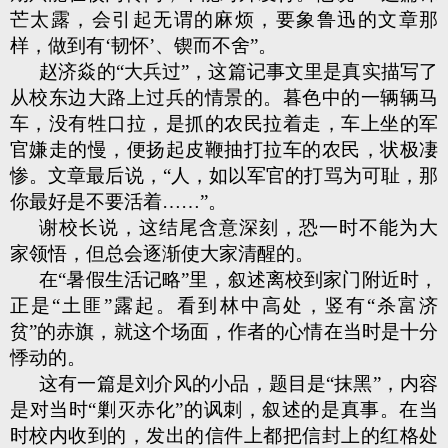
芒太露，会引起无谓的麻烦，要象鲁迅的文章那
样，做到有‘韧怀’、锲而不舍”。
赵济焱的“大兵过”，这篇记事文里是真实描写了
从校东边大路上过兵的情景的。暮色中的一辆辆马
车，没有牲口拉，是抓的农民拉着走，车上坐的军
官嫌走的慢，便扬起皮鞭抽打拉车的农民，状极凄
惨。文章最后说，“人，如以军官的打骂为可耻，那
你最好是不要活着……”。
谢校长说，这结尾含意深刻，恐一时不能为大
家领悟，但总会逐渐使大家清醒的。
在“暑假生活记略”里，叙述离校到家门附近时，
正是“土匪”露起。看到林中高处，竖有“杀富济
贫”的赤旗，就这个场面，作者的心情在当时是十分
悸动的。
这有一篇是刘介风的小品，题目是“抹黑”，内容
是对当时“剿灭赤化”的讽刺，叙述的是真事。在当
时校内收到的，发出的信件上都把信封上的红格处