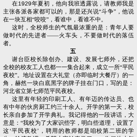
在
1929
年夏初，他向我班透露说，请教师我是
主张各派各家都可以的，那是还兴说“斗争”，他说
在一块互相“咬咬”，看谁中，看谁不中。
这时，全校师生的气氛最浓重的是：青年人要
做时代的先进者——火车头，不要做时代的落伍
者。
五
谢台臣校长除创办、建设、发展七师外，还把
全校的校友工人也都一一集合起来，成立一所“平民
夜校”。地址设置在大礼堂（亦即临时大餐厅）的一
角，赫然一块白底黑字的牌子挂在门口，写的是：
河北省立第七师范平民夜校。
这里有年轻的印刷工人、有年迈的传达员、也
有中年的伙房厨工约三十余人。开学的第一天，校
长亲自参加了开学典礼。我记得他的一段讲话，大
意是：“我校为了大家识些字，明白些道理，设置了
这‘平民夜校’，聘用的教师都是咱校第二班的学