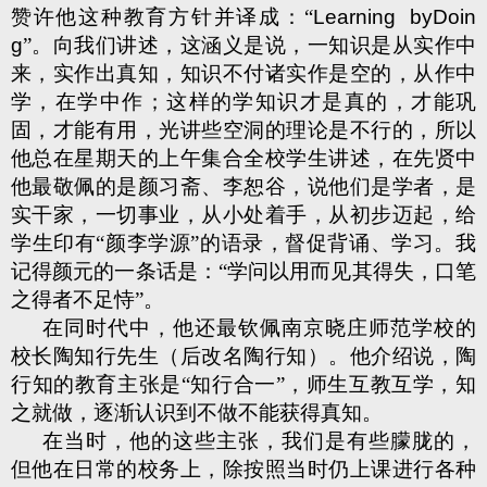
赞许他这种教育方针并译成：“
Learning byDoin
g
”。向我们讲述，这涵义是说，一知识是从实作中
来，实作出真知，知识不付诸实作是空的，从作中
学，在学中作；这样的学知识才是真的，才能巩
固，才能有用，光讲些空洞的理论是不行的，所以
他总在星期天的上午集合全校学生讲述，在先贤中
他最敬佩的是颜习斋、李恕谷，说他们是学者，是
实干家，一切事业，从小处着手，从初步迈起，给
学生印有“颜李学源”的语录，督促背诵、学习。我
记得颜元的一条话是：“学问以用而见其得失，口笔
之得者不足恃”。
在同时代中，他还最钦佩南京晓庄师范学校的
校长陶知行先生（后改名陶行知）。他介绍说，陶
行知的教育主张是“知行合一”，师生互教互学，知
之就做，逐渐认识到不做不能获得真知。
在当时，他的这些主张，我们是有些朦胧的，
但他在日常的校务上，除按照当时仍上课进行各种