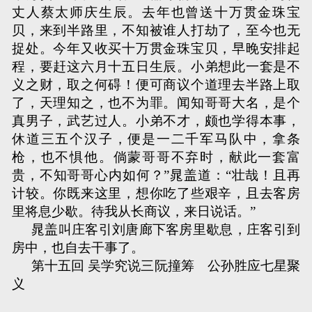
丈人蔡太师庆生辰。去年也曾送十万贯金珠宝
贝，来到半路里，不知被谁人打劫了，至今也无
捉处。今年又收买十万贯金珠宝贝，早晚安排起
程，要赶这六月十五日生辰。小弟想此一套是不
义之财，取之何碍！便可商议个道理去半路上取
了，天理知之，也不为罪。闻知哥哥大名，是个
真男子，武艺过人。小弟不才，颇也学得本事，
休道三五个汉子，便是一二千军马队中，拿条
枪，也不惧他。倘蒙哥哥不弃时，献此一套富
贵，不知哥哥心内如何？”晁盖道：“壮哉！且再
计较。你既来这里，想你吃了些艰辛，且去客房
里将息少歇。待我从长商议，来日说话。”
晁盖叫庄客引刘唐廊下客房里歇息，庄客引到
房中，也自去干事了。
第十五回 吴学究说三阮撞筹 公孙胜应七星聚
义