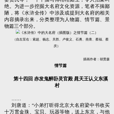
绝。为进一步挖掘大名府文化资源，笔者不揣鄙
陋，将《水浒全传》中涉及或提到大名府的相关
内容摘录出来，分类整理为人物篇、情节篇、景
物篇三个部分。
（自左至右：索超、杨志、关胜、卢俊义、石勇、燕青、蔡福、蔡
庆）
插画作者：胡贯森
情节篇
第十四回 赤发鬼醉卧灵官殿 晁天王认义东溪
村
……
刘唐道：“小弟打听得北京大名府梁中书收买
十万贯金珠、宝贝、玩器等物，送上东京，与他