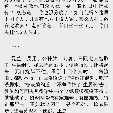
道：“权且教他们众人歇一歇，略过日中行如
何？”杨志道：“你也没分晓了！如何使得？这里
下冈子去，兀自有七八里没人家，甚么去处，敢
在此歇凉！”老都管道：“我自坐一坐了走，你自
去赶他众人先走。”
……
晁盖、吴用、公孙胜、刘唐、三阮七人智取
了“生辰纲”。杨志吃的酒少，便醒得快，爬将起
来，兀自捉脚不住。看那十四个人时，口角流
涎，都动不得，正应俗语道：“饶你奸似鬼，吃了
洗脚水。”杨志愤闷道：“不争你把了‘生辰纲’去，
教俺如何回去见得梁中书？这纸领状须缴不得，
就扯破了。如今闪得俺有家难奔，有国难投，待
走那里去？不如就这冈子上寻个死处。”撩衣破
步，望着黄泥冈下便跳。正是：