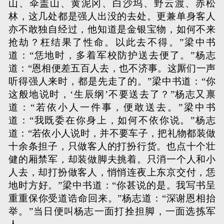
山、伞盖山、黄泥冈、白沙坞、野云渡、赤松
林，这几处都是强人出没的去处。更兼单身客人
亦不敢独自经过，他知道是金银宝物，如何不来
抢劫？枉结果了性命。以此去不得。”梁中书
道：“恁地时，多着军校防护送去便了。”杨志
道：“恩相便差五百人去，也不济事。这厮们一声
听得强人来时，都是先走了的。”梁中书道：“你
这般地说时，‘生辰纲’不要送去了？”杨志又禀
道：“若依小人一件事，便敢送去。”梁中书
道：“我既委在你身上，如何不依你说。”杨志
道：“若依小人说时，并不要车子，把礼物都装做
十余条担子，只做客人的打扮行货。也点十个壮
健的厢禁军，却装做脚夫挑着。只消一个人和小
人去，却打扮做客人，悄悄连夜上东京交付，恁
地时方好。”梁中书道：“你甚说的是。我写书呈
重重保你受道诰命回来。”杨志道：“深谢恩相抬
举。”当日便叫杨志一面打拴担脚，一面选拣军