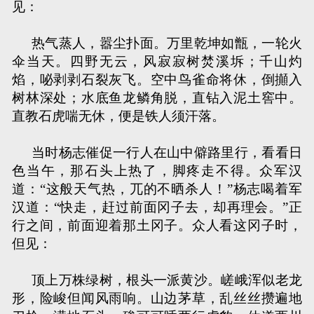
见：
热气蒸人，嚣尘扑面。万里乾坤如甑，一轮火
伞当天。四野无云，风寂寂树焚溪坼；千山灼
焰，咇剥剥石裂灰飞。空中鸟雀命将休，倒攧入
树林深处；水底鱼龙鳞角脱，直钻入泥土窖中。
直教石虎喘无休，便是铁人须汗落。
当时杨志催促一行人在山中僻路里行，看看日
色当午，那石头上热了，脚疼走不得。众军汉
道：“这般天气热，兀的不晒杀人！”杨志喝着军
汉道：“快走，赶过前面冈子去，却再理会。”正
行之间，前面迎着那土冈子。众人看这冈子时，
但见：
顶上万株绿树，根头一派黄沙。嵯峨浑似老龙
形，险峻但闻风雨响。山边茅草，乱丝丝攒遍地