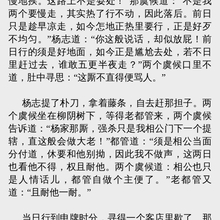
慢地挨。这路上不是耍处！”那虞候道：“不是我
两个要慢走，其实热了行不动，因此落后。前日
只是趁早凉走，如今怎地正热里要行，正是好歹
不均匀。”杨志道：“你这般说话，却似放屁！前
日行的须是好地面，如今正是尴尬去处，若不日
里赶过去，谁敢五更半夜走？”两个虞候口里不
道，肚中寻思：“这厮不直得便骂人。”
杨志提了朴刀，拿着藤条，自去赶那担子。两
个虞候坐在柳阴树下，等得老都管来，两个虞候
告诉道：“杨家那厮，强杀只是我相公门下一个提
辖，直这般会做大老！”都管道：“须是相公当面
分付道，休要和他别拗，因此我不做声，这两日
也看他不得，权且耐他。两个虞候道：相公也只
是人情话儿，都管自做个主便了。”老都管又
道：“且耐他一耐。”
当日行到申牌时分，寻得一个客店里歇了。那