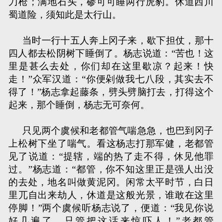
刀枪；满地石头，碜可可睡两行虎豹。休道西川
蜀道险，须知此是太行山。
当时一行十五人奔上冈子来，歇下担仗，那十
四人都去松阴树下睡倒了。杨志说道：“苦也！这
里是甚么去处，你们却在这里歇凉？起来！快
走！”众军汉道：“你便剁做我七八段，其实去不
得了！”杨志拿起藤条，劈头劈脑打去，打得这个
起来，那个睡倒，杨志无可奈何。
只见两个虞候和老都管气喘急急，也巴到冈子
上松树下坐了喘气。看这杨志打那军健，老都管
见了说道：“提辖，端的热了走不得，休见他罪
过。”杨志道：“都管，你不知这里正是强人出没
的去处，地名叫做黄泥冈。闲常太平时节，白日
里兀自出来劫人，休道是这般光景，谁敢在这里
停脚！”两个虞候听杨志说了，便道：“我见你说
好几遍了，只管把这话来惊吓人！”老都管