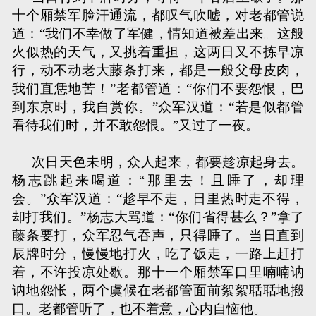
十个厢禁军脸汗通流，都叹气吹嘘，对老都管说
道：“我们不幸做了军健，情知道被差出来。这般
火似热的天气，又挑着重担，这两日又不拣早凉
行，动不动老大藤条打来，都是一般父母皮肉，
我们直恁地苦！”老都管道：“你们不要怨恨，巴
到东京时，我自赏你。”众军汉道：“若是似都管
看待我们时，并不敢怨恨。”又过了一夜。
次日天色未明，众人起来，都要趁凉起身去。
杨志跳起来喝道：“那里去！且睡了，却理
会。”众军汉道：“趁早不走，日里热时走不得，
却打我们。”杨志大骂道：“你们省得甚么？”拿了
藤条要打，众军忍气吞声，只得睡了。当日直到
辰牌时分，慢慢地打火，吃了饭走，一路上赶打
着，不许投凉处歇。那十一个厢禁军口里喃喃讷
讷地怨怅，两个虞候在老都管面前絮絮聒聒地搬
口。老都管听了，也不着意，心内自恼他。