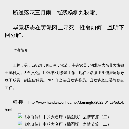
断送落花三月雨，摧残杨柳九秋霜。
毕竟杨志在黄泥冈上寻死，性命如何，且听下
回分解。
作者简介
王拯，男，
1972
年
3
月出生，汉族，中共党员，河北省大名县大街镇
王董村人，大学文化。
1995
年
8
月参加工作，现任大名县卫生健康局领导
班子成员、副主任科员。
2021
年当选县政协委员、县政协文史委兼职副
主任。
链接；
http://www.handanwenhua.net/damingfu/2022-04-15/5814.
html