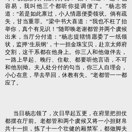
容易，我叫他三个都听你提调便了。”杨志答
道：“若是如此禀过，小人情愿便委领状。倘有疏
失，甘当重罪。”梁中书大喜道：“我也不枉了抬
举你，真个有见识！”随即唤老谢都管并两个虞候
出来，当厅分付道：“杨志提辖情愿委了一纸领
状，监押‘生辰纲’，十一担金珠宝贝，赴京太师府
交割，这干系都在他身上。你三人和他做伴去，
一路上早起、晚行、住歇、都要听他言语，不可
和他别拗。夫人处分付的勾当，你三人自理会，
小心在意，早去早回，休教有失。”老都管一一都
应了。
当日杨志领了，次日早起五更，在府里把担仗
都摆在厅前。老都管和两个虞候又将一小担财帛
共十一担，拣了十一个壮健的厢禁军，都做脚夫