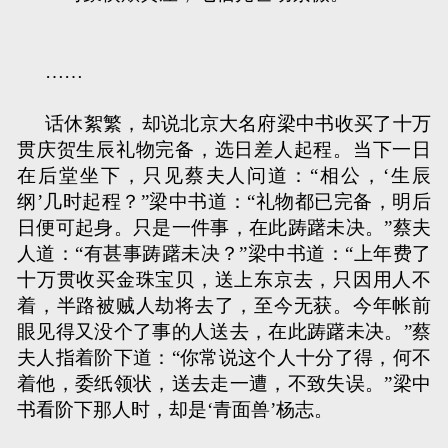
……
话休絮繁，却说北京大名府梁中书收买了十万
贯庆贺生辰礼物完备，选日差人起程。当下一日
在后堂坐下，只见蔡夫人问道：“相公，‘生辰
纲’几时起程？”梁中书道：“礼物都已完备，明后
日便可起身。只是一件事，在此踌躇未决。”蔡夫
人道：“有甚事踌躇未决？”梁中书道：“上年费了
十万贯收买金珠宝贝，送上东京去，只因用人不
着，半路被贼人劫将去了，至今无获。今年帐前
眼见得又没个了事的人送去，在此踌躇未决。”蔡
夫人指着阶下道：“你常说这个人十分了得，何不
着他，委纸领状，送去走一遭，不致失误。”梁中
书看阶下那人时，却是‘青面兽’杨志。