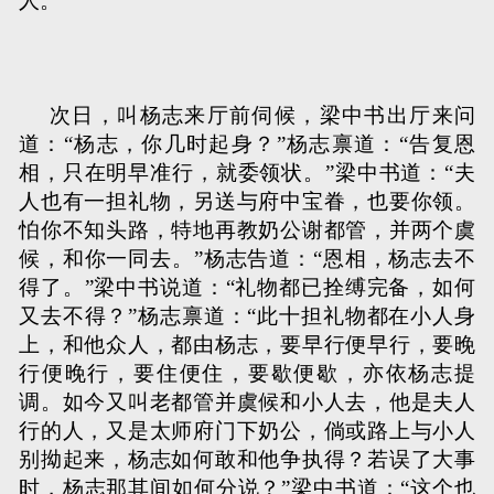
人。
次日，叫杨志来厅前伺候，梁中书出厅来问
道：“杨志，你几时起身？”杨志禀道：“告复恩
相，只在明早准行，就委领状。”梁中书道：“夫
人也有一担礼物，另送与府中宝眷，也要你领。
怕你不知头路，特地再教奶公谢都管，并两个虞
候，和你一同去。”杨志告道：“恩相，杨志去不
得了。”梁中书说道：“礼物都已拴缚完备，如何
又去不得？”杨志禀道：“此十担礼物都在小人身
上，和他众人，都由杨志，要早行便早行，要晚
行便晚行，要住便住，要歇便歇，亦依杨志提
调。如今又叫老都管并虞候和小人去，他是夫人
行的人，又是太师府门下奶公，倘或路上与小人
别拗起来，杨志如何敢和他争执得？若误了大事
时，杨志那其间如何分说？”梁中书道：“这个也