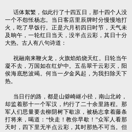
话体絮繁，似此行了十四五日，那十四个人没
一个不怨怅杨志。当日客店里辰牌时分慢慢地打
火，吃了早饭行。正是六月初四日时节，天气未
及晌午，一轮红日当天，没半点云彩，其日十分
大热。古人有八句诗道：
祝融南来鞭火龙，火旗焰焰烧天红。日轮当午
凝不去，万国如在红炉中。五岳翠干云彩灭，阳
侯海底愁波竭。何当一夕金风起，为我扫除天下
热。
当日行的路，都是山僻崎岖小径，南山北岭，
却监着那十一个军汉，约行了二十余里路程。那
军人们思量要去柳阴树下歇凉，被杨志拿着藤条
打将来，喝道：“快走！教你早歇！”众军人看那
天时，四下里无半点云彩，其时那热不可当。但