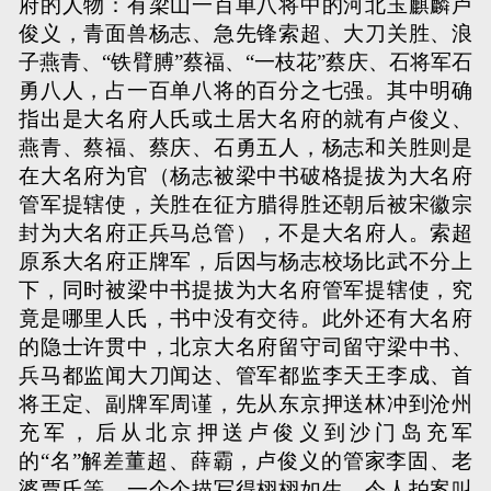
府的人物：有梁山一百单八将中的河北玉麒麟卢
俊义，青面兽杨志、急先锋索超、大刀关胜、浪
子燕青、“铁臂膊”蔡福、“一枝花”蔡庆、石将军石
勇八人，占一百单八将的百分之七强。其中明确
指出是大名府人氏或土居大名府的就有卢俊义、
燕青、蔡福、蔡庆、石勇五人，杨志和关胜则是
在大名府为官（杨志被梁中书破格提拔为大名府
管军提辖使，关胜在征方腊得胜还朝后被宋徽宗
封为大名府正兵马总管），不是大名府人。索超
原系大名府正牌军，后因与杨志校场比武不分上
下，同时被梁中书提拔为大名府管军提辖使，究
竟是哪里人氏，书中没有交待。此外还有大名府
的隐士许贯中，北京大名府留守司留守梁中书、
兵马都监闻大刀闻达、管军都监李天王李成、首
将王定、副牌军周谨，先从东京押送林冲到沧州
充军，后从北京押送卢俊义到沙门岛充军
的“名”解差董超、薛霸，卢俊义的管家李固、老
婆贾氏等，一个个描写得栩栩如生，令人拍案叫