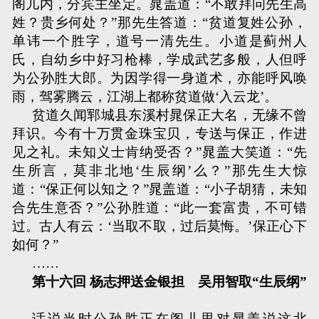
阁儿内，分宾主坐定。晁盖道：“不敢拜问先生高
姓？贵乡何处？”那先生答道：“贫道复姓公孙，
单讳一个胜字，道号一清先生。小道是蓟州人
氏，自幼乡中好习枪棒，学成武艺多般，人但呼
为公孙胜大郎。为因学得一身道术，亦能呼风唤
雨，驾雾腾云，江湖上都称贫道做‘入云龙’。
贫道久闻郓城县东溪村晁保正大名，无缘不曾
拜识。今有十万贯金珠宝贝，专送与保正，作进
见之礼。未知义士肯纳受否？”晁盖大笑道：“先
生所言，莫非北地‘生辰纲’么？”那先生大惊
道：“保正何以知之？”晁盖道：“小子胡猜，未知
合先生意否？”公孙胜道：“此一套富贵，不可错
过。古人有云：‘当取不取，过后莫悔。’保正心下
如何？”
……
第十六回 杨志押送金银担 吴用智取“生辰纲”
话说当时公孙胜正在阁儿里对晁盖说这北