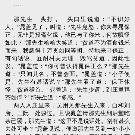
……
那先生一头打，一头口里说道：“不识好
人。”晁盖见了，叫道：“先生息怒，你来寻晁保
正，无非是投斋化缘，他已与了你米，何故嗔怪
如此？”那先生哈哈大笑道：“贫道不为酒食钱米
而来，我觑得十万贯如同等闲。特地来寻保正，
有句话说。叵耐村夫无理，毁骂贫道，因此性
发。”晁盖道：“你可曾认得晁保正么？”那先生
道：“只闻其名，不曾会面。”晁盖道：“小子便
是。先生有甚话说？”那先生看了道：“保正休
怪，贫道稽首。”晁盖道：“先生少请，到庄里拜
茶如何？”那先生道：“多感。”
两人入庄里来，吴用见那先生入来，自和刘
唐、三阮一处躲过。且说晁盖请那先生到后堂吃
茶已罢，那先生道：“这里不是说话处。别有甚么
去处可坐？”晁盖见说，便邀那先生又到一处小小