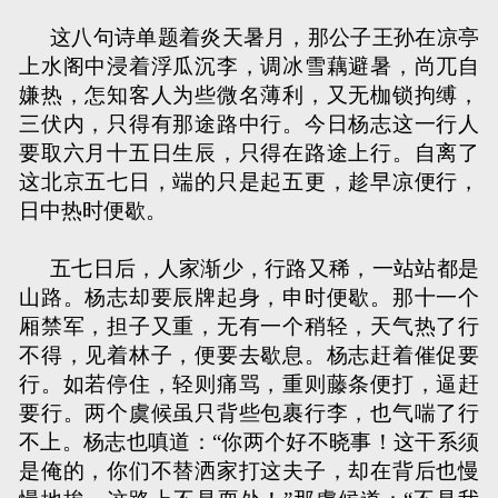
这八句诗单题着炎天暑月，那公子王孙在凉亭
上水阁中浸着浮瓜沉李，调冰雪藕避暑，尚兀自
嫌热，怎知客人为些微名薄利，又无枷锁拘缚，
三伏内，只得有那途路中行。今日杨志这一行人
要取六月十五日生辰，只得在路途上行。自离了
这北京五七日，端的只是起五更，趁早凉便行，
日中热时便歇。
五七日后，人家渐少，行路又稀，一站站都是
山路。杨志却要辰牌起身，申时便歇。那十一个
厢禁军，担子又重，无有一个稍轻，天气热了行
不得，见着林子，便要去歇息。杨志赶着催促要
行。如若停住，轻则痛骂，重则藤条便打，逼赶
要行。两个虞候虽只背些包裹行李，也气喘了行
不上。杨志也嗔道：“你两个好不晓事！这干系须
是俺的，你们不替洒家打这夫子，却在背后也慢