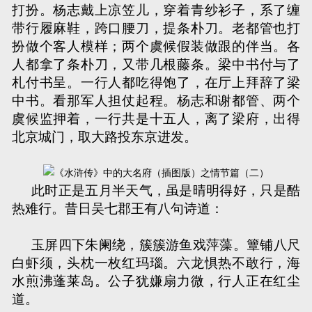
打扮。杨志戴上凉笠儿，穿着青纱衫子，系了缠
带行履麻鞋，跨口腰刀，提条朴刀。老都管也打
扮做个客人模样；两个虞候假装做跟的伴当。各
人都拿了条朴刀，又带几根藤条。梁中书付与了
札付书呈。一行人都吃得饱了，在厅上拜辞了梁
中书。看那军人担仗起程。杨志和谢都管、两个
虞候监押着，一行共是十五人，离了梁府，出得
北京城门，取大路投东京进发。
此时正是五月半天气，虽是晴明得好，只是酷
热难行。昔日吴七郡王有八句诗道：
玉屏四下朱阑绕，簇簇游鱼戏萍藻。簟铺八尺
白虾须，头枕一枚红玛瑙。六龙惧热不敢行，海
水煎沸蓬莱岛。公子犹嫌扇力微，行人正在红尘
道。