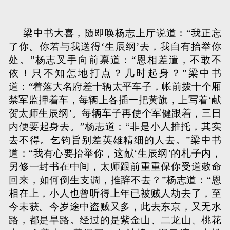
梁中书大喜，随即唤杨志上厅说道：“我正忘
了你。你若与我送得‘生辰纲’去，我自有抬举你
处。”杨志叉手向前禀道：“恩相差遣，不敢不
依！只不知怎地打点？几时起身？”梁中书
道：“着落大名府差十辆太平车子，帐前拨十个厢
禁军监押着车，每辆上各插一把黄旗，上写着‘献
贺太师生辰纲’。每辆车子再使个军健跟着，三日
内便要起身去。”杨志道：“非是小人推托，其实
去不得。乞钧旨别差英雄精细的人去。”梁中书
道：“我有心要抬举你，这献‘生辰纲’的札子内，
另修一封书在中间，太师跟前重重保你受道敕命
回来，如何倒生支调，推辞不去？”杨志道：“恩
相在上，小人也曾听得上年已被贼人劫去了，至
今未获。今岁途中盗贼又多，此去东京，又无水
路，都是旱路。经过的是紫金山、二龙山、桃花