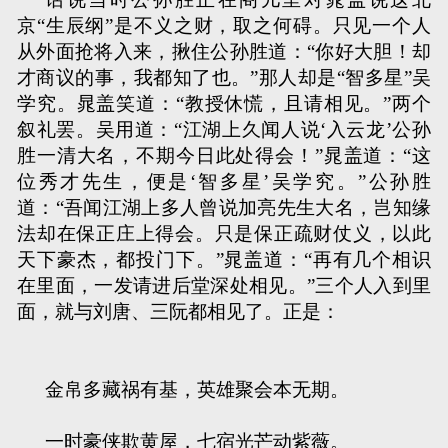
京“生辰纲”是不义之财，取之何碍。只见一个人
从外面抢将入来，揪住公孙胜道：“你好大胆！却
才商议的事，我都知了也。”那人却是“智多星”吴
学究。晁盖笑道：“教授休慌，且请相见。”两个
叙礼罢。吴用道：“江湖上久闻人说‘入云龙’公孙
胜一清大名，不期今日此处得会！”晁盖道：“这
位秀才先生，便是‘智多星’吴学究。”公孙胜
道：“吾闻江湖上多人曾说加亮先生大名，岂知缘
法却在保正庄上得会。只是保正疏财仗义，以此
天下豪杰，都投门下。”晁盖道：“再有几个相识
在里面，一发请进后堂深处相见。”三个人入到里
面，就与刘唐、三阮都相见了。正是：
金帛多藏祸有基，英雄聚会本无期。
一时豪侠欺黄屋，七宿光芒动紫薇。