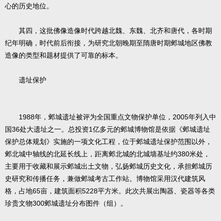
心的历史地位。
其四，这批佛像造像时代跨越北魏、东魏、北齐和唐代，各时期
纪年明确，时代前后衔接，为研究北朝晚期至隋唐时期邺城地区佛教
造像的类型和题材提供了可靠的标本。
遗址保护
1988年，邺城遗址被评为全国重点文物保护单位，2005年列入中
国36处大遗址之一。总投资1亿多元的邺城博物馆是依据《邺城遗址
保护总体规划》实施的一项文化工程，位于邺城遗址保护范围以外，
邺北城中轴线的北延长线上，距离邺北城的北城墙基址约380米处，
主要用于收藏和展示邺城出土文物，弘扬邺城历史文化，承担邺城历
史研究和传播任务，兼做邺城考古工作站。博物馆采用汉代建筑风
格，占地65亩，建筑面积5228平方米。此次共展出陶器、瓷器等各类
珍贵文物300邺城遗址分布图件（组）。