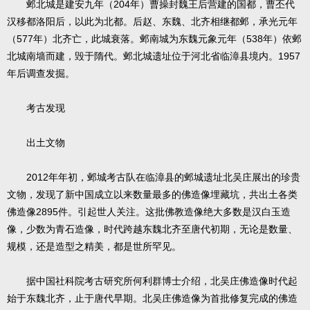
邺北城是建安九年（204年）曹操封魏王后营建的国都，曹丕代
汉移都洛阳后，以此为北都。后赵、东魏、北齐相继都邺，承光元年
（577年）北齐亡，此城衰落。邺南城为东魏元象元年（538年）依邺
北城南墙而建，毁于隋代。邺北城遗址位于河北省临漳县境内。1957
年后调查发掘。
考古发现
出土文物
2012年年初，邺城考古队在临漳县的邺城遗址北吴庄展出的珍贵
文物，发现了新中国成立以来数量最多的佛造像埋藏坑，共出土各类
佛造像2895件。引起世人关注。这批佛教造像绝大多数是汉白玉造
像，少数为青石造像，时代跨越东魏北齐至唐代初期，无论是数量、
规模，还是造型之精美，都是世所罕见。
据中国社科院考古研究所何利群博士介绍，北吴庄佛造像时代起
始于东魏北齐，止于唐代早期。北吴庄佛造像为首批修复完成的佛造