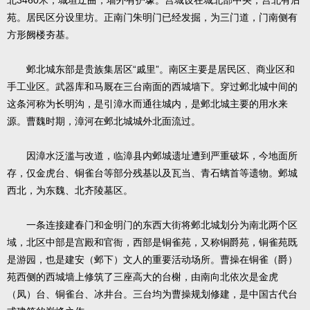
北3460米，城垣迂曲，墙外有护壕。宫城设在城北部中央，宫北有后
苑。居民区分设里坊。正南门朱明门已经发掘，为三门道，门南侧有
方形阙楼夯基。
邺北城东部是贵族集居区“戚里”。南区主要是居民区、商业区和
手工业区。武器库和马厩在三台南面的西城墙下。穿过邺北城中间的
这条河称为长明沟，是引漳水而通往城内，是邺北城主要的用水来
源。曹魏时期，漳河在邺北城城外北面流过。
因漳水泛滥与改道，临漳县内邺城遗址遭到严重破坏，今地面所
存，仅金虎台、铜雀台等部分残基以及瓦当、青石螭首等遗物。邺城
西北，为东魏、北齐陵墓区。
一条连接建春门和金明门的东西大街将邺北城划分为南北两个区
域，北区中部是宫殿和官衙，西部是铜雀苑，又称铜爵苑，铜雀苑既
是游园，也是建安（邺下）文人的重要活动场所。曹操在铜雀（爵）
苑西侧的西城墙上修筑了三座高大的台榭，由南向北依次是金虎
（凤）台、铜雀台、冰井台。三台均为曹操规划修建，是中国古代台