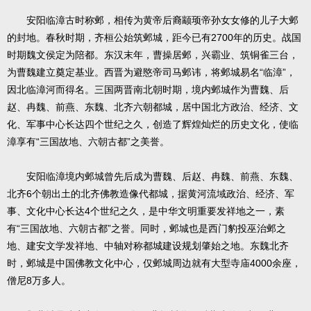
安阳临漳古时称邺，相传为黄帝后裔颛顼帝孙女女修的儿子大邺
的封地。春秋时期，齐桓公始筑邺城，距今已有2700年的历史。战国
时期魏文侯定为陪都。东汉末年，曹操居邺，兴霸业、筑铜雀三台，
为曹魏建立奠定基业。西晋为避愍帝司马邺讳，将邺城易名“临漳”，
因北临漳河而得名。三国两晋南北朝时期，境内邺城作为曹魏、后
赵、冉魏、前燕、东魏、北齐六朝都城，居中国北方政治、经济、文
化、军事中心长达四个世纪之久，创造了辉煌灿烂的历史文化，使临
漳享有“三国故地、六朝古都”之美誉。
安阳临漳境内邺城曾先后成为曹魏、后赵、冉魏、前燕、东魏、
北齐6个朝出土的北齐佛教造像代都城，据黄河流域政治、经济、军
事、文化中心长达4个世纪之久，是中华文明重要发祥地之一，素
有“三国故地、六朝古都”之誉。同时，邺城也是西门豹投巫治邺之
地、建安文学发祥地、中轴对称都城建设规划肇始之地。东魏北齐
时，邺城是中国佛教文化中心，仅邺城周边就有大型寺庙4000余座，
僧尼8万多人。