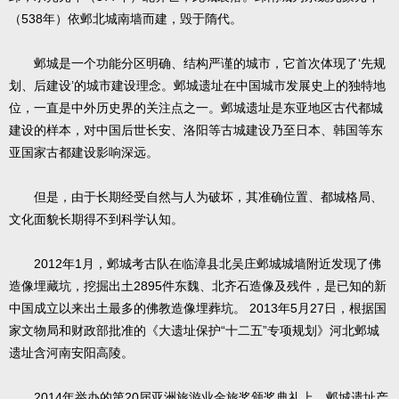
（538年）依邺北城南墙而建，毁于隋代。
邺城是一个功能分区明确、结构严谨的城市，它首次体现了‘先规
划、后建设’的城市建设理念。邺城遗址在中国城市发展史上的独特地
位，一直是中外历史界的关注点之一。邺城遗址是东亚地区古代都城
建设的样本，对中国后世长安、洛阳等古城建设乃至日本、韩国等东
亚国家古都建设影响深远。
但是，由于长期经受自然与人为破坏，其准确位置、都城格局、
文化面貌长期得不到科学认知。
2012年1月，邺城考古队在临漳县北吴庄邺城城墙附近发现了佛
造像埋藏坑，挖掘出土2895件东魏、北齐石造像及残件，是已知的新
中国成立以来出土最多的佛教造像埋葬坑。 2013年5月27日，根据国
家文物局和财政部批准的《大遗址保护“十二五”专项规划》河北邺城
遗址含河南安阳高陵。
2014年举办的第20届亚洲旅游业金旅奖颁奖典礼上，邺城遗址产