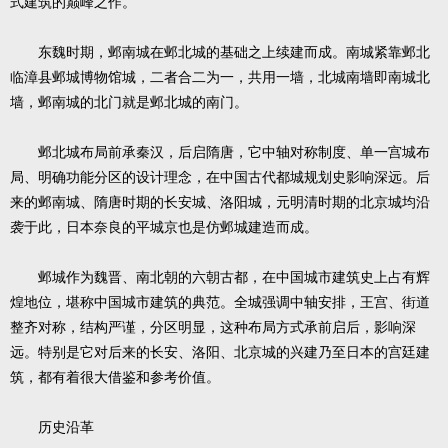
式建筑的巅峰之作。
东魏时期，邺南城在邺北城的基础之上续建而成。南城紧靠邺北
临漳县邺城博物馆城，二者合二为一，共用一墙，北城南墙即南城北
墙，邺南城的北门就是邺北城的南门。
邺北城布局前承秦汉，后启隋唐，它中轴对称制度、单一宫城布
局、明确功能分区的设计理念，在中国古代都城规划史影响深远。后
来的邺南城、隋唐时期的长安城、洛阳城，元明清时期的北京城均沿
袭于此，日本奈良的平城京也是仿邺城建造而成。
邺城作为魏晋、南北朝的六朝古都，在中国城市建筑史上占有辉
煌地位，堪称中国城市建筑的典范。全城强调中轴安排，王宫、街道
整齐对称，结构严谨，分区明显，这种布局方式承前启后，影响深
远。特别是它对后来的长安、洛阳、北京城的兴建乃至日本的宫廷建
筑，都有着很大借鉴和参考价值。
历史沿革