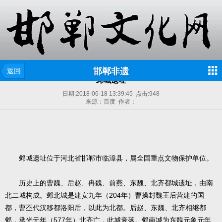
邯郸非遗
返回
邺城遗址
日期:
2018-06-18 13:39:45
点击:
948
来源：百度 作者：
邺城遗址位于河北省邯郸市临漳县，属全国重点文物保护单位。
历史上的曹魏、后赵、冉魏、前燕、东魏、北齐都城遗址，由南
北二城构成。邺北城是建安九年（204年）曹操封魏王后营建的国
都，曹丕代汉移都洛阳后，以此为北都。后赵、东魏、北齐相继都
邺，承光元年（577年）北齐亡，此城衰落。邺南城为东魏元象元年