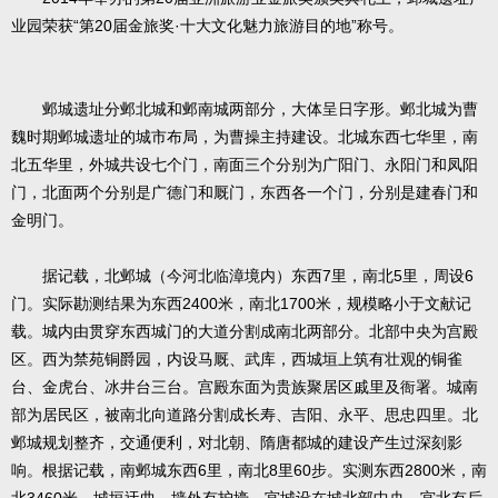
业园荣获“第20届金旅奖·十大文化魅力旅游目的地”称号。
邺城遗址分邺北城和邺南城两部分，大体呈日字形。邺北城为曹
魏时期邺城遗址的城市布局，为曹操主持建设。北城东西七华里，南
北五华里，外城共设七个门，南面三个分别为广阳门、永阳门和凤阳
门，北面两个分别是广德门和厩门，东西各一个门，分别是建春门和
金明门。
据记载，北邺城（今河北临漳境内）东西7里，南北5里，周设6
门。实际勘测结果为东西2400米，南北1700米，规模略小于文献记
载。城内由贯穿东西城门的大道分割成南北两部分。北部中央为宫殿
区。西为禁苑铜爵园，内设马厩、武库，西城垣上筑有壮观的铜雀
台、金虎台、冰井台三台。宫殿东面为贵族聚居区戚里及衙署。城南
部为居民区，被南北向道路分割成长寿、吉阳、永平、思忠四里。北
邺城规划整齐，交通便利，对北朝、隋唐都城的建设产生过深刻影
响。根据记载，南邺城东西6里，南北8里60步。实测东西2800米，南