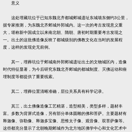
意义
这处埋藏坑位于已知东魏北齐都城邺城遗址东城墙东侧约3公里，
据专家推测，为东魏北齐邺城外郭城内。这一次的考古发现意义重
大，堪称新中国成立以来南北朝、隋朝、唐初时期重要考古发现之
一。出土的这批佛造像反映了都城级别的佛教文化在当时的发展程
度，这样的发现史无前例。
其一，埋葬坑位于邺城南外郭邺城遗址出土的文物城区内，造像
时代特征显著，为今后研究东魏北齐邺城的都城制度、灭佛运动和痤
埋制度等都提供了重要线索。
其二，埋葬位置清晰准确，层位关系具有科学记录。
其三，出土佛像造像工艺精湛，造型精美，类型多样，题材丰
富。多数为背屏式造像，另有部分单体圆雕的佛和菩萨。主要题材有
释迦像、弥勒像、释迦多宝像、思惟太子像、观音像、双菩萨像等。
这些都充分显示了北朝晚期邺城作为北方地区佛学中心和文化艺术中