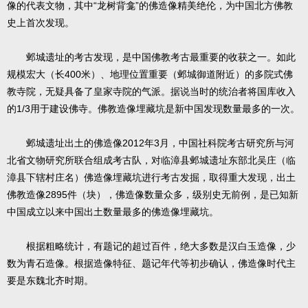
像的代表文物，其中“龙树背龛”的佛造像精美绝伦，为中国北方佛教
史上首次发现。
邺城遗址的考古发现，是中国佛教考古最重要的收获之一。如此
规模宏大（长400米）、地理位置重要（邺城御道附近）的多院式佛
教寺院，无疑具备了皇家寺院的气派。据说当时的统治者将国库收入
的1/3用于建设佛寺。佛教造像埋藏坑是新中国发现数量最多的一次。
邺城遗址出土的佛造像2012年3月，中国社科院考古研究所与河
北省文物研究所联合组成考古队，对临漳县邺城遗址东部北吴庄（临
漳县下辖村庄名）佛造像埋藏坑进行考古发掘，取得重大发现，出土
佛教造像2895件（块），佛造像数量众多，级别史无前例，是已知新
中国成立以来中国出土数量最多的佛造像埋藏坑。
根据粗略统计，有题记的超过百件，绝大多数是汉白玉造像，少
数为青石造像。根据造像特征、题记年代等初步确认，佛造像时代主
要是东魏北齐时期。