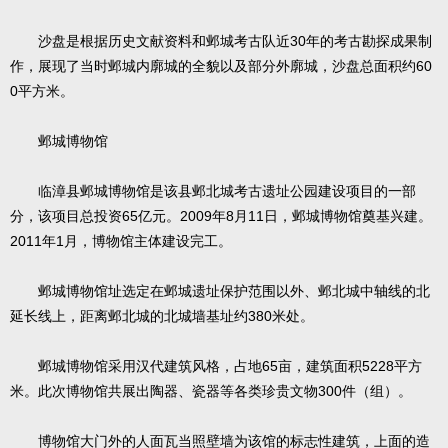
沙盘是根据历史文献资料和邺城考古队近30年的考古勘探成果制
作，展现了当时邺城内廓城的全貌以及部分外廓城，沙盘总面积约60
0平方米。
邺城博物馆
临漳县邺城博物馆是该县邺北城考古遗址公园建设项目的一部
分，该项目总投资65亿元。2009年8月11日，邺城博物馆奠基兴建。
2011年1月，博物馆主体建设完工。
邺城博物馆址选定在邺城遗址保护范围以外、邺北城中轴线的北
延长线上，距离邺北城的北城墙基址约380米处。
邺城博物馆采用汉代建筑风格，占地65亩，建筑面积5228平方
米。此次博物馆共展出陶器、瓷器等各类珍贵文物300件（组）。
博物馆大门外的人面瓦当照壁墙为该馆的标志性建筑，上面的造