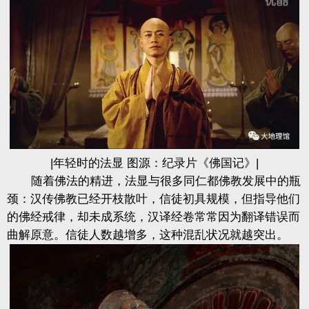
|年轻时的法显 图源：纪录片《佛国记》|
随着佛法的精进，法显与很多同仁都佛教发展中的瓶
颈：汉传佛教已经开枝散叶，信徒初具规模，但指导他们
的佛经戒律，却未成系统，汉译经卷常常因为翻译错误而
曲解原意。信徒人数越增多，这种混乱状况就越突出。