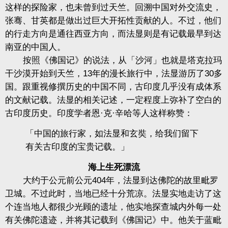
这样的探险家，也未曾到过天竺。回溯中国对外交流史，
张骞、甘英都是做出过巨大开拓性贡献的人。不过，他们
的行走方向是通往西亚方向，而法显则是有记载最早到达
南亚的中国人。
按照《佛国记》的说法，从「沙河」也就是塔克拉玛
干沙漠开始到天竺，13年的漫长旅行中，法显游历了30多
国。跟重视修撰历史的中国不同，古印度几乎没有成体系
的文献记载。法显的相关记述，一定程度上弥补了空白的
古印度历史。印度学者恩·克·辛哈等人这样称赞：
「中国的旅行家，如法显和玄奘，给我们留下
有关古印度的宝贵记载。」
海上生死漂流
大约于公元前公元404年，法显到达佛陀的故里毗罗
卫城。不过此时，当地已经十分荒凉。法显实地走访了这
个连当地人都很少光顾的遗址，他实地探查城内外每一处
有关佛陀遗迹，并将其记载到《佛国记》中。他关于蓝毗