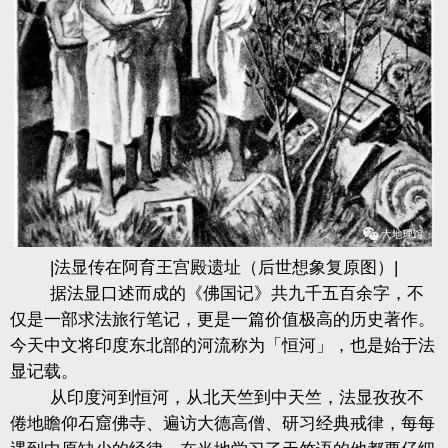
|法显传在阿育王宫殿遗址（后世想象复原图）|
据法显口述而成的《佛国记》共九千五百余字，不
仅是一部求法旅行笔记，更是一篇价值极高的历史著作。
今天中文将印度东北部的河流称为「恒河」，也是始于法
显记载。
从印度河到恒河，从北天竺到中天竺，法显孜孜不
倦地瞻仰石窟佛寺、遍访大德高僧、研习经典戒律，每每