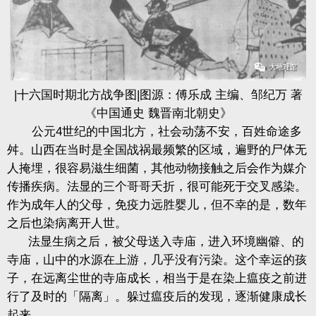
|十六国时期北方战争图|图源：傅乐成 主编、邹纪万 著
《中国通史 魏晋南北朝史》
公元4世纪的中国北方，社会动荡不安，百姓命途多
舛。山西在当时是全国战祸最频繁的区域，遍野的尸体无
人掩埋，很容易滋生细菌，其他动物接触之后会作为媒介
传播疾病。法显的三个哥哥夭折，很可能死于交叉感染。
作为成年人的父母，免疫力远胜婴儿，但不幸的是，数年
之后也染病离开人世。
法显生病之后，被父母送入寺庙，进入环境幽僻、的
寺庙，山中的水源在上游，几乎没有污染。这个幸运的孩
子，在远离尘世的寺庙成长，相当于是在染上瘟疫之前进
行了及时的「隔离」。躲过瘟疫后的发现，逐渐健康成长
起来。