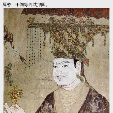
焉耆、于阗等西域邦国。