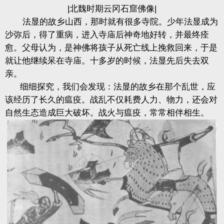
|北魏时期云冈石窟佛像|
法显的故乡山西，那时就有很多寺院。少年法显成为
沙弥后，得了重病，进入寺庙后神奇地好转，并最终痊
愈。父母认为，是神佛将孩子从死亡线上挽救回来，于是
就让他继续呆在寺庙。十多岁的时候，法显先后失去双
亲。
细细探究，我们会发现：法显的故乡在那个乱世，应
该经历了长久的瘟疫。战乱不仅耗费人力、物力，还会对
自然生态造成巨大破坏。战火与瘟疫，常常相伴相生。