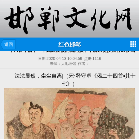
红色邯郸
返回
一千六百年前，一个因瘟疫被隔离的孩子，后来徒步旅行30多国
日期:
2020-04-13 10:04:59
点击:
1116
来源：大地理馆 作者：
法法显然，尘尘自离|（宋·释守卓《偈二十四首▪其十
七》）