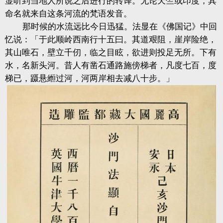
显听到当地人所说之后进行的转译。无论天竺或印度，其
命名就来自这条河流的梵语发音。
那时候的水流远比今日迅猛。法显在《佛国记》中回
忆说：「于此顺岭西南行十五曰。其道艰阻，崖岸险绝，
其山唯石，壁立千仞，临之目眩，欲进则投足无所。下有
水，名新头河。昔人有凿石通路施傍梯者，凡度七百，度
梯已，蹑悬縆过河，河两岸相去减八十步。」