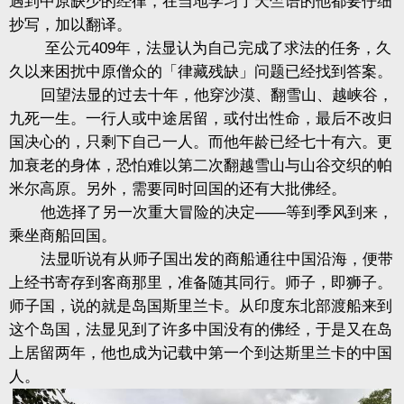
遇到中原缺少的经律，在当地学习了天竺语的他都要仔细
抄写，加以翻译。
至公元409年，法显认为自己完成了求法的任务，久
久以来困扰中原僧众的「律藏残缺」问题已经找到答案。
回望法显的过去十年，他穿沙漠、翻雪山、越峡谷，
九死一生。一行人或中途居留，或付出性命，最后不改归
国决心的，只剩下自己一人。而他年龄已经七十有六。更
加衰老的身体，恐怕难以第二次翻越雪山与山谷交织的帕
米尔高原。另外，需要同时回国的还有大批佛经。
他选择了另一次重大冒险的决定——等到季风到来，
乘坐商船回国。
法显听说有从师子国出发的商船通往中国沿海，便带
上经书寄存到客商那里，准备随其同行。师子，即狮子。
师子国，说的就是岛国斯里兰卡。从印度东北部渡船来到
这个岛国，法显见到了许多中国没有的佛经，于是又在岛
上居留两年，他也成为记载中第一个到达斯里兰卡的中国
人。