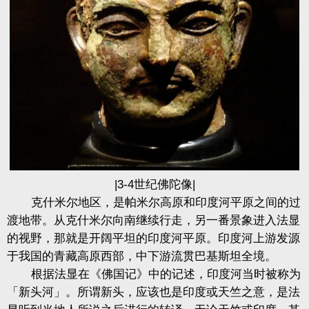
|3-4世纪佛陀像|
克什米尔地区，是帕米尔高原和印度河平原之间的过
渡地带。从克什米尔向南继续行走，另一番景象进入法显
的视野，那就是开阔平坦的印度河平原。印度河上游发源
于我国的青藏高原西部，中下游流贯巴基斯坦全境。
根据法显在《佛国记》中的记述，印度河当时被称为
「新头河」。所谓新头，应该也是印度或天竺之意，是法