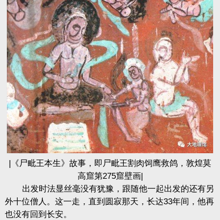
|《尸毗王本生》故事，即尸毗王割肉饲鹰救鸽，敦煌莫
高窟第275窟壁画|
出发时法显丝毫没有犹豫，跟随他一起出发的还有另
外十位僧人。这一走，直到圆寂那天，长达33年间，他再
也没有回到长安。