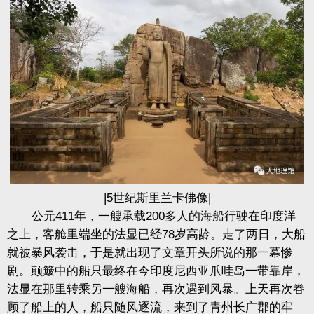
|5世纪斯里兰卡佛像|
公元411年，一艘承载200多人的海船行驶在印度洋
之上，客舱里端坐的法显已经78岁高龄。走了两日，大船
就被暴风袭击，于是就出现了文章开头所说的那一幕惨
剧。颠簸中的船只最终在今印度尼西亚爪哇岛一带靠岸，
法显在那里转乘另一艘海船，再次遇到风暴。上天再次眷
顾了船上的人，船只随风逐流，来到了青州长广郡的牢