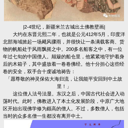
|2-4世纪，新疆米兰古城出土佛教壁画|
大约在东晋元熙二年，也就是公元412年5月，印度洋
北部海域掀起一场飓风骤雨，并很快让一条满载客商、货
物的帆船处于风雨飘摇之中。200多名船客之中，有一位
年过七旬的中国僧人。颠簸的船仓里，他紧紧地守护着身
后的木箱子，其中盛放着一卷卷佛经。他十分担心这些经
卷的安全，双手合十虔诚地祷告：
「愿尊敬的神灵保佑大海归流，让我能平安回到中土故
里！」
这位僧人法号法显。东汉之后，中国古代社会进入动
荡时代。此时，佛教进入了本土化发展阶段，中原广大地
区开始出现佛学修为颇高的僧人。不过，多数僧人，包括
当时的众多名僧一生都没有离开中土。