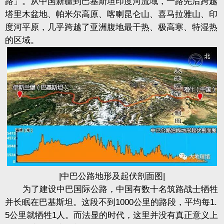
路」。从中国新疆到巴基斯坦印度河流域，一路先后跨越
塔里木盆地、帕米尔高原、喀喇昆仑山、喜马拉雅山、印
度河平原，几乎跨越了亚洲腹地最干热、极高寒、特湿热
的区域。
|中巴公路地形及起伏剖面图|
为了建设中巴国际公路，中国有数十名筑路战士牺牲
并长眠在巴基斯坦。这段不到1000公里的路段，平均每1.
5公里就牺牲1人。而法显的时代，这里并没有真正意义上