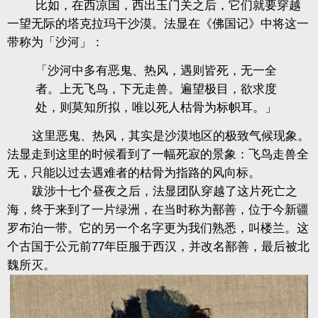
比如，在西凉国，西出玉门关之后，它们就要穿越
一望无际的塔克拉玛干沙漠。法显在《佛国记》中将这一
带称为「沙河」：
「沙河中多有恶鬼、热风，遇则皆死，无一全
者。上无飞鸟，下无走兽。遍望极目，欲求度
处，则莫知所拟，唯以死人枯骨为标帜耳。」
这里恶鬼、热风，其实是沙漠地区的极致气候现象。
法显走到这里的时候看到了一幅死寂的景象：飞鸟走兽全
无，只能以过去遇难者的枯骨为指路的风向标。
跋涉十七个昼夜之后，法显团队穿越了这片死亡之
海，终于来到了一片绿洲，在当时称为鄯善，位于今新疆
罗布泊一带。它的另一个名字更为我们熟悉，叫楼兰。这
个古国于公元前77年臣服于西汉，并改名鄯善，最后被北
魏所灭。