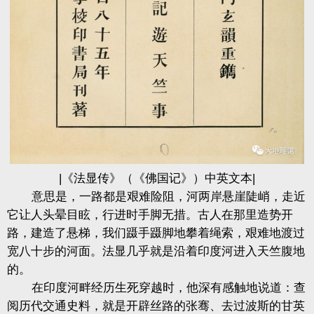
|《法显传》（《佛国记》）中英文本|
意思是，一路都是艰难险阻，河两岸悬崖陡峭，走近
它让人头晕目眩，行进时手脚无措。古人在那里造势开
路，建造了悬梯，我们蹑手蹑脚地攀着绳索，艰难地渡过
宽八十步的河面。法显几乎就是沿着印度河进入天竺腹地
的。
在印度河畔经历生死穿越时，他深有感触地说道：查
阅历代交通史料，就是开辟丝路的张骞、去过波斯的甘英