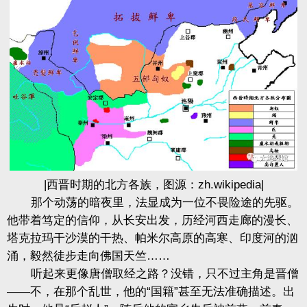
|西晋时期的北方各族，图源：zh.wikipedia|
那个动荡的暗夜里，法显成为一位不畏险途的先驱。
他带着笃定的信仰，从长安出发，历经河西走廊的漫长、
塔克拉玛干沙漠的干热、帕米尔高原的高寒、印度河的汹
涌，毅然徒步走向佛国天竺……
听起来更像唐僧取经之路？没错，只不过主角是晋僧
——不，在那个乱世，他的“国籍”甚至无法准确描述。出