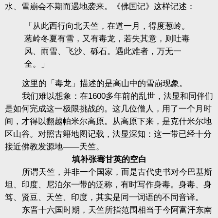
水、雪崩会不期而遇地袭来。《佛国记》这样记述：
「从此西行向北天竺，在道一月，得度葱岭。
葱岭冬夏有雪，又有毒龙，若失其意，则吐毒
风、雨雪、飞沙、砾石。遇此难者，万无一
全。」
这里的「毒龙」描述的是高山中的雪崩现象。
我们难以想象：在1600多年前的乱世，法显和同伴们
是如何完成这一极限挑战的。这几位僧人，用了一个月时
间，才得以翻越帕米尔高原。从高原下来，是克什米尔地
区山谷。对照古籍地图记载，法显深知：这一带已经十分
接近佛教发源地——天竺。
填补张骞甘英的空白
所谓天竺，并非一个国家，而是古代史书对今巴基斯
坦、印度、尼泊尔一带的泛称，有时写作身毒。身毒、身
笃、贤豆、天竺、印度，其实是同一词语的不同音译。
东晋十六国时期，天竺所指范围相当于今阿富汗东南