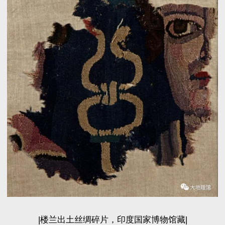
|楼兰出土丝绸碎片，印度国家博物馆藏|