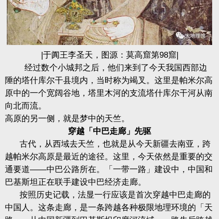
|于阗王李圣天，图源：莫高窟第98窟|
经过数个小城邦之后，他们来到了今天我国西部边
陲的塔什库尔干县境内，当时称为竭叉。这里是帕米尔高
原中的一个宽阔谷地，塔里木河的支流塔什库尔干河从南
向北而流。
高原的另一侧，就是梦中的天竺。
穿越「中巴走廊」先驱
古代，从西域去天竺，也就是从今天新疆去南亚，跨
越帕米尔高原是最近的途径。这里，今天依然是重要的交
通要道——中巴公路所在。「一带一路」建设中，中国和
巴基斯坦正在联手建设中巴经济走廊。
按照历史记载，法显一行应该是首次穿越中巴走廊的
中国人。这条走廊，是一条跨越各种极限地理环境的「天