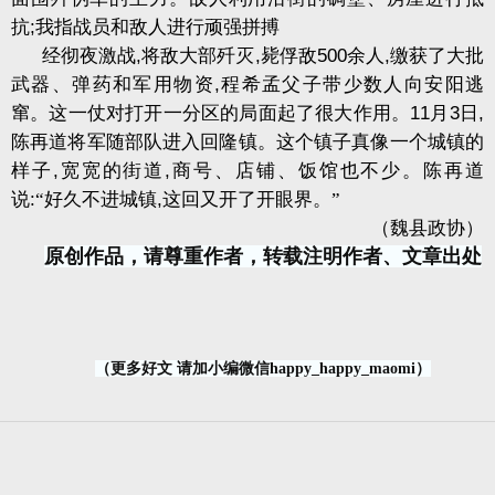
抗
;
我指战员和敌人进行顽强拼搏
经彻夜激战
,
将敌大部歼灭
,
毙俘敌
500
余人
,
缴获了大批
武器、弹药和军用物资
,
程希孟父子带少数人向安阳逃
窜。这一仗对打开一分区的局面起了很大作用。
11
月
3
日
,
陈再道将军随部队进入回隆镇。这个镇子真像一个城镇的
样子
,
宽宽的街道
,
商号、店铺、饭馆也不少。陈再道
说
:
“好久不进城镇
,
这回又开了开眼界。”
（魏县政协）
原创作品，请尊重作者，转载注明作者、文章出处
（更多好文 请加小编微信happy_happy_maomi）