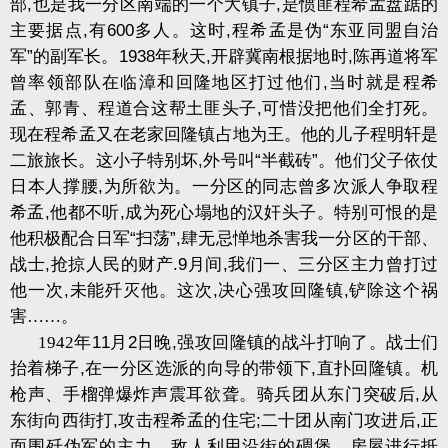
部
,
也是我一分区南端的一个大镇子
,
是惯匪程希孟盘踞的
主要据点
,
有
600
多人。这时
,
程希孟是伪
“
东亚同盟自治
军
”
的副军长。
1938
年秋天
,
开辟冀南根据地时
,
陈再道将军
曾率领部队在临漳和回隆地区打过他们
,
当时就是程希
孟、郭青、程道合这帮土匪头子
,
可惜没把他们全打死。
现在程希孟又在老家回隆镇占地为王。他的儿子程明轩是
二旅旅长。这小子特别坏
,
外号叫
“
半截砖
”
。他们父子依仗
日本人撑腰
,
为所欲为。一分区的同志曾多次派人争取程
希孟
,
他都不听
,
成为死心塌地的汉奸头子。特别可恨的是
他积极配合日军
“
扫荡
”,
肆无忌惮地杀害我一分区的干部、
战士
,
抢掠人民的财产
.9
月间
,
我们一、三分区主力曾打过
他一次
,
未能歼灭他。这次
,
决心强攻回隆镇
,
铲除这个祸
害……。
1942
年
11
月
2
日晚
,
强攻回隆镇的战斗打响了。战士们
抬着梯子
,
在一分区选派的向导的带领下
,
直扑回隆镇。机
枪声、手榴弹爆炸声震耳欲聋。骑兵团从东门突破后
,
从
东街向西街打
,
攻击程希孟的住宅
;
二十团从南门攻进后
,
正
面围歼伪军的主力。敌人利用沿街的碉堡、房屋进行抵