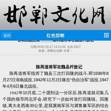
红色邯郸
返回
邯郸抗战史略 ______陈再道将军在魏县歼敌记
日期:
2020-10-17 14:14:44
点击:
2927
来源：邯郸文化网 作者：
陈再道将军在魏县歼敌记
陈再道将军指挥了魏县三次打回隆的战斗
,
即
1938
年
8
月
27
日漳南战役
,1942
年
11
月
2
日痛击
“
伪自治军
”
战役
,1947
年
4
月
6
日豫北战役。
1942
年
10
月底
,
二十团到达一分区后
,
陈再道就召集几
个团的领导同志开会
,
研究下一步如何攻打回隆镇。回隆
镇
,
离大名西南
30
公里
,
是我冀南军区与冀鲁豫军区的结合