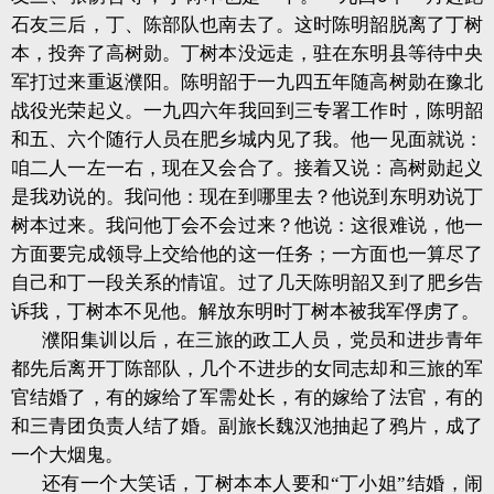
石友三后，丁、陈部队也南去了。这时陈明韶脱离了丁树
本，投奔了高树勋。丁树本没远走，驻在东明县等待中央
军打过来重返濮阳。陈明韶于一九四五年随高树勋在豫北
战役光荣起义。一九四六年我回到三专署工作时，陈明韶
和五、六个随行人员在肥乡城内见了我。他一见面就说：
咱二人一左一右，现在又会合了。接着又说：高树勋起义
是我劝说的。我问他：现在到哪里去？他说到东明劝说丁
树本过来。我问他丁会不会过来？他说：这很难说，他一
方面要完成领导上交给他的这一任务；一方面也一算尽了
自己和丁一段关系的情谊。过了几天陈明韶又到了肥乡告
诉我，丁树本不见他。解放东明时丁树本被我军俘虏了。
濮阳集训以后，在三旅的政工人员，党员和进步青年
都先后离开丁陈部队，几个不进步的女同志却和三旅的军
官结婚了，有的嫁给了军需处长，有的嫁给了法官，有的
和三青团负责人结了婚。副旅长魏汉池抽起了鸦片，成了
一个大烟鬼。
还有一个大笑话，丁树本本人要和“丁小姐”结婚，闹