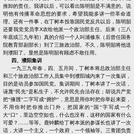
推卸的责任。我讲以后，可以看出陈明韶是不满意的。说
明他有传播革命思想的要求，希望我能多讲一些革命道
理。还有一件事，在丁树本投靠国民党反共以后，陈明韶
还要我党党员李
X
农给他派一个政治部主任。后来（三八
年底或三九年初）真的介绍一个人叫浦修东（后曾任国务
院教育部副部长）到了三旅政治部。不久，陈明韶将他送
到濮阳了。显然是陈明韶有顾虑不敢任用。
四、濮阳集训
一九三九年春，四、五月间，丁树本将总政治部主任
和三个旅政治部工作人员集中到濮阳城内来了一次集训，
目的是动员参加国民党。集训期间，丁树本讲了一次话，
诬蔑“民先”是私生子，不允许民先合法存在；胡说共产党
把“擁頀”二字写成“拥护”，意思是用你时把你举起来耍，
不用你时把你推出门外，把国家的“国”字写成一个
大“口”，里边空空如也，什么也没有，这样的国家有什么
可爱？……等等。鹿钟麟给丁树本派的参谋长也讲了一次
话，大讲一个主义，一个政府，一个领袖等。三青团负责