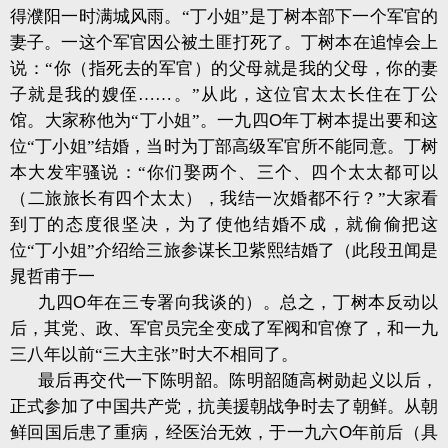
得濮阳一时满城风雨。“丁小姐”是丁树本部下一个军官的
妻子。一这个军官因公被土匪打死了。丁树本在追悼会上
说：“你（指死去的军官）的父母就是我的父母，你的妻
子就是我的嫂侄……。”从此，这位官太太长住在丁公
馆。大家称他为“丁小姐”。一九四
O
年丁树本提出要和这
位“丁小姐”结婚，当时为丁部高级军官所不能同意。丁树
本大发牢骚说：“你们娶两个、三个、四个太太都可以
（二旅旅长有四个太太），我结一次婚都不行？”大家看
到丁的态度很坚决，为了使他结婚不成，就偷偷把这
位“丁小姐”介绍给三旅参谋长卫紫熙结婚了（此段丑闻是
晁哲甫于一
九四
O
年在三专署向我谈的）。总之，丁树本反动以
后，其党、政、军官员完全变成了军阀和官僚了，和一九
三八年以前“三大主张”时大不相同了。
最后再交代一下陈明韶。陈明韶随高树勋起义以后，
正式参加了中国共产党，抗美援朝战争时去了朝鲜。从朝
鲜回国后患了重病，经医治无效，于一九六
O
年前后（具