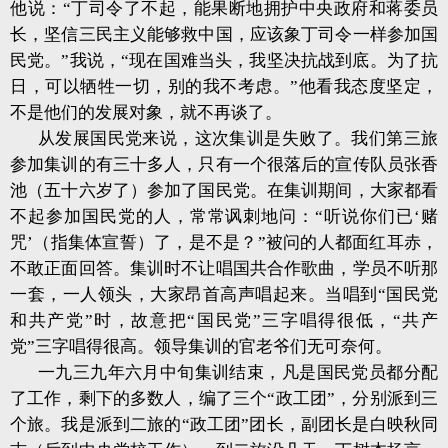
他说：“丁司令了不起，能果断地拥护中央政府和蒋委员
长，坚信三民主义能够救中国，应该象丁司令一样参加国
民党。”我说，“现在国难当头，我坚决抗战到底。为了抗
日，可以牺牲一切，别的我不考虑。”他看我态度坚定，
不是他们的发展对象，就不再谈了。
从发展国民党来说，这次集训是失败了。我们第三旅
参加集训的有三十多人，只有一个很落后的宣传队员张香
池（五十六岁了）参加了国民党。在集训期间，大家都看
不起参加国民党的人，常常讽刺地问：“听说你们已‘赌
咒’（指集体宣誓）了，是不是？”被问的人都面红耳赤，
不敢正面回答。集训时不让唱国共合作歌曲，学员不听那
一套，一人领头，大家昂首高声唱起来。当唱到“国民党
和共产党”时，故意把“国民党”三字唱得很低，“共产
党”三字唱得很高。领导集训的官老爷们无可奈何。
一九三九年六月中旬集训结束，凡是国民党员都分配
了工作，剩下的多数人，编了三个“政工团”，分别派到三
个旅。我是派到二旅的“政工团”团长，副团长是白映秋同