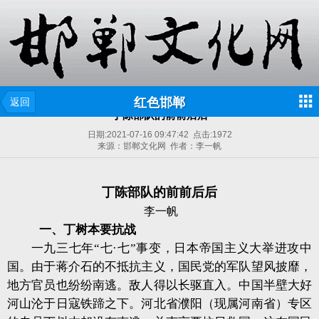
红色邯郸
返回
丁陈部队的前前后后
日期:
2021-07-16 09:47:42
点击:
1972
来源：邯郸文化网 作者：李一帆
丁陈部队的前前后后
李一帆
一、丁树本要抗战
一九三七年“七·七”事变，日本帝国主义大举进攻中
国。由于蒋介石的不抵抗主义，国民党的军队望风披靡，
地方官员也纷纷南逃。敌人得以长驱直入。中国半壁大好
河山沦于日寇铁蹄之下。河北省濮阳（现属河南省）专区