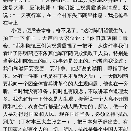
到哪里去了。”一个人接着说：“政工人员把武器弄跑了，
这是大事，应该枪毙！”陈明韶让权雳霆谈谈情况。权
说：“一天夜行军，在一个村东头庙院里休息，我把枪靠
在墙上
小便，便后去拿枪，枪不见了。”这时陈明韶很生气，
拍了一下桌子，大声向大家伙说：“你们真胡闹！散
会。”我和陈镜三倒为权雳霆捏了一把汗。从这件事我们
看出了陈明韶还不象其他军官随便欺负政工人员。特别是
当着我和陈镜三的面，办事还是公正的。他曾向我说过：
我们和濮阳要竞赛、要斗争。他所说的濮阳，即指丁树
本。还有一件事（也是在丁树本反动之后），一天陈明韶
要我向一个团全体官兵讲革命的人生观问题，他也在一旁
听。当时我没有准备，同时也有顾虑，不敢讲革命道理太
多。我先解释一下什么是人生观，接着说一个人离不开国
家和社会，衣食住行都是劳动人民供给的，所以，做一个
人要对得起国家和人民。现在国难当头，必须坚持“抗战
到底”（丁树本三大主张之一），把日本鬼子赶出去。有
了国家才能有个人的一切。所以，抗战是每个中国人不能