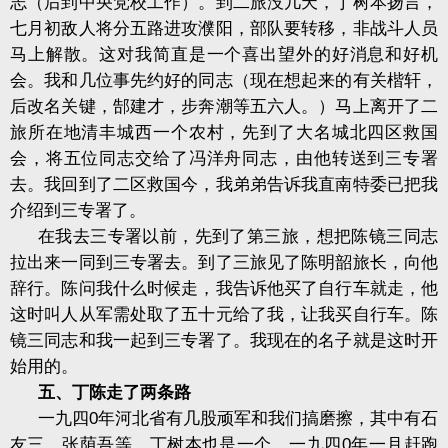
志（后到中央党校工作）。到二旅没几天，丁树本扬言，
七月初敌人将分五路进攻濮阳，部队要转移，非战斗人员
马上解散。这对我简直是一个喜出望外的好消息和好机
会。我和几位事先约好的同志（现在想起来的有关楷轩，
后改名关键，郜建才，步奔潮等五六人。）马上离开了二
旅所在地清丰城西一个农村，先到了大名城北四区救国
会，将五位同志交给了冯洋舟同志，由他转送到三专署
去。我回到了二区救国今，我弟弟告诉我直南特委已把我
介绍到三专署了。
在我去三专署以前，先到了第三旅，想把陈镜三同志
拉出来一同到三专署去。到了三旅见了陈明韶旅长，向他
辞行。陈问我什么时候走，我告诉他买了自行车就走，他
这时叫人从军需处取了五十元给了我，让我买自行车。陈
镜三同志和我一起到三专署了。我现在的名子就是这时开
始用的。
五、丁陈走了两条路
一九四
0
年河北省有几股顽军和我们搞磨擦，其中有石
友三、张荫吾等，丁树本也是一个。一九四
0
年一月赶跑