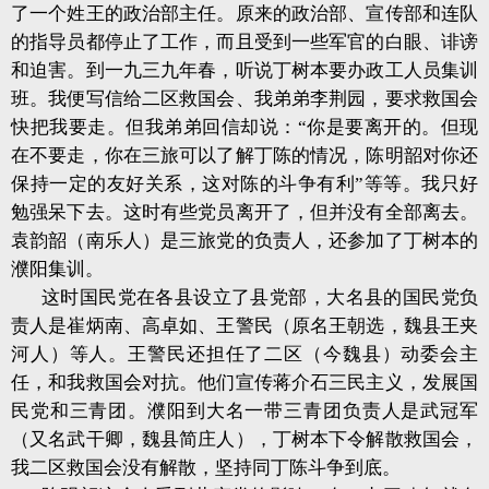
了一个姓王的政治部主任。原来的政治部、宣传部和连队
的指导员都停止了工作，而且受到一些军官的白眼、诽谤
和迫害。到一九三九年春，听说丁树本要办政工人员集训
班。我便写信给二区救国会、我弟弟李荆园，要求救国会
快把我要走。但我弟弟回信却说：“你是要离开的。但现
在不要走，你在三旅可以了解丁陈的情况，陈明韶对你还
保持一定的友好关系，这对陈的斗争有利”等等。我只好
勉强呆下去。这时有些党员离开了，但并没有全部离去。
袁韵韶（南乐人）是三旅党的负责人，还参加了丁树本的
濮阳集训。
这时国民党在各县设立了县党部，大名县的国民党负
责人是崔炳南、高卓如、王警民（原名王朝选，魏县王夹
河人）等人。王警民还担任了二区（今魏县）动委会主
任，和我救国会对抗。他们宣传蒋介石三民主义，发展国
民党和三青团。濮阳到大名一带三青团负责人是武冠军
（又名武干卿，魏县简庄人），丁树本下令解散救国会，
我二区救国会没有解散，坚持同丁陈斗争到底。