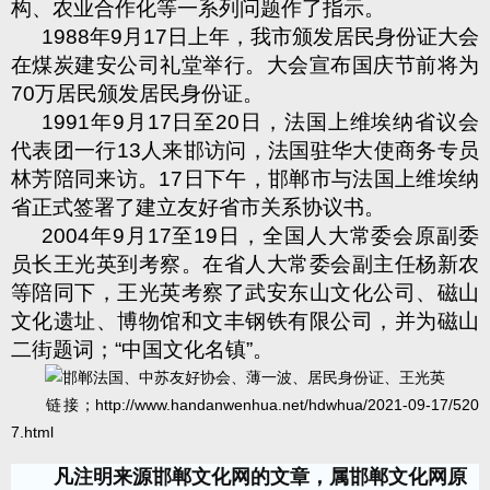
构、农业合作化等一系列问题作了指示。
1988
年
9
月
17
日上年，我市颁发居民身份证大会
在煤炭建安公司礼堂举行。大会宣布国庆节前将为
70
万居民颁发居民身份证。
1991
年
9
月
17
日至
20
日，法国上维埃纳省议会
代表团一行
13
人来邯访问，法国驻华大使商务专员
林芳陪同来访。
17
日下午，邯郸市与法国上维埃纳
省正式签署了建立友好省市关系协议书。
2004
年
9
月
17
至
19
日，全国人大常委会原副委
员长王光英到考察。在省人大常委会副主任杨新农
等陪同下，王光英考察了武安东山文化公司、磁山
文化遗址、博物馆和文丰钢铁有限公司，并为磁山
二街题词；
“
中国文化名镇
”
。
链接；
http://www.handanwenhua.net/hdwhua/2021-09-17/520
7.html
凡注明来源邯郸文化网的文章，属邯郸文化网原