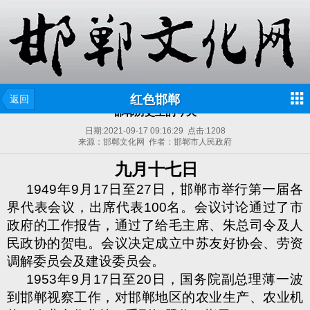
红色邯郸
返回
邯郸历史上的今天
日期:
2021-09-17 09:16:29
点击:
1208
来源：邯郸文化网 作者：邯郸市人民政府
九月十七日
1949
年
9
月
17
日至
27
日，邯郸市举行第一届各
界代表会议，出席代表
100
名。会议讨论通过了市
政府的工作报告，通过了给毛主席、朱总司令及人
民政协的贺电。会议决定成立中苏友好协会、劳资
调解委员会及建设委员会。
1953
年
9
月
17
日至
20
日，国务院副总理薄一波
到邯郸视察工作，对邯郸地区的农业生产、农业机