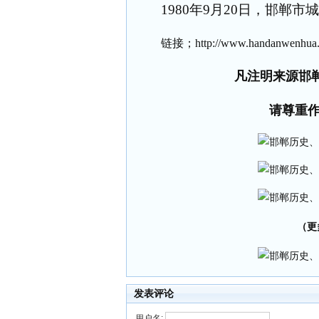
1980
年
9
月
20
日，邯郸市城
链接；
http://www.handanwenhua.
凡注明来源邯
请尊重
（更
发表评论
用户名: