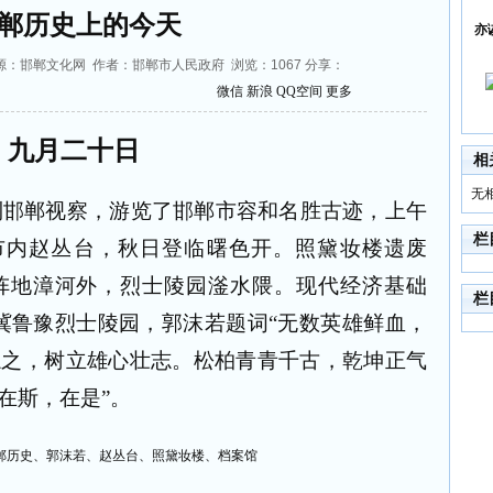
郸历史上的今天
亦
:37 来源：邯郸文化网 作者：邯郸市人民政府 浏览：
1067
分享：
微信
新浪
QQ空间
更多
九月二十日
相
无
到邯郸视察，游览了邯郸市容和名胜古迹，上午
栏
市内赵丛台，秋日登临曙色开。照黛妆楼遗废
阵地漳河外，烈士陵园滏水隈。现代经济基础
栏
冀鲁豫烈士陵园，郭沫若题词
“
无数英雄鲜血，
忘之，树立雄心壮志。松柏青青千古，乾坤正气
在斯，在是
”
。