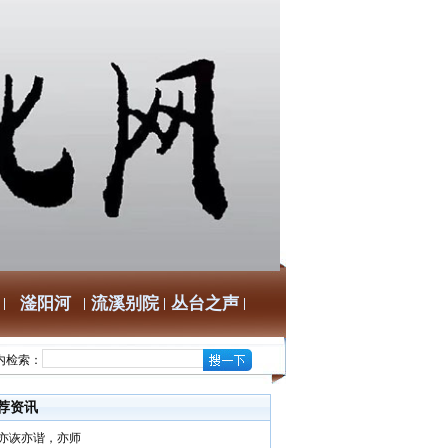
滏阳河
流溪别院
丛台之声
内检索：
荐资讯