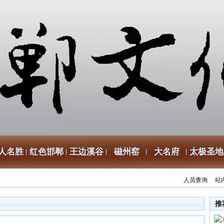
人名胜
红色邯郸
王边溪谷
磁州窑
大名府
太极圣地
人员查询
站
推