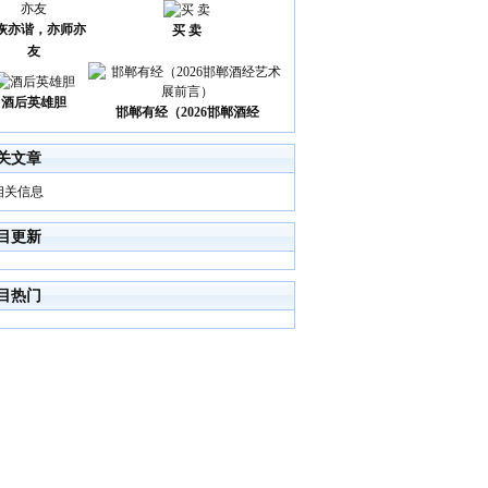
诙亦谐，亦师亦
买 卖
友
酒后英雄胆
邯郸有经（2026邯郸酒经
关文章
相关信息
目更新
目热门