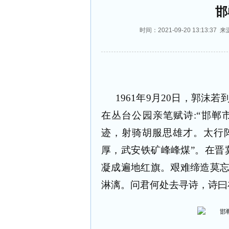
邯
时间：2021-09-20 13:13
1961
年
9
月
20
日，郭沫若
在丛台公园亲笔赋诗
:“
邯郸
迹，射骑胡服思雄才。太行
厚，武安铁矿峰峰煤
”
。在晋
凝成遍地红旗。艰难缔造莫
淋漓。问君何处去寻诗，诗曰