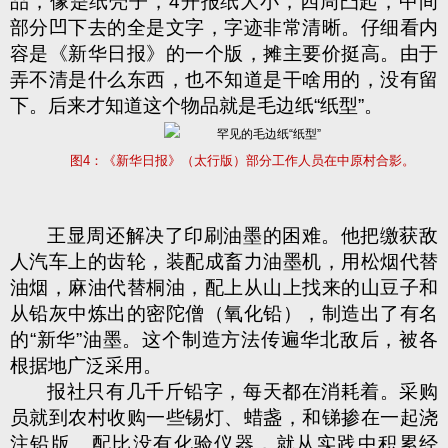
品，像是纸壳子，4开报纸大小，四周凸起，中间
部分凹下去
的
全是文字，字迹非常清晰。仔细看内
容是《新华日报》
的一个
版，摊主要价挺高。由于
弄不清是什么东西，也不知道是干啥用的，没有留
下。
后来
才知道这个物品就是
毛边纸
“纸型”。
图
4：《新华日报》（太行版）部分工作人员在中原村合影。
王显周还解决了印刷油墨的困难。他把缴获敌
人汽车上的齿轮，装配成畜力油墨机，用松烟代替
油烟，麻油代替桐油，配上从山上找来的山豆子和
从铅灰中炼出的密陀僧（氧化铅），制造出了有名
的“新华”油墨。这个制造方法传遍华北敌后，被各
根据地广泛采用。
报社只有几千斤铅字，每天都在消耗着。采购
员就到农村收购一些锡灯、蜡盏，和锑掺在一起浇
注铅版。配比没有化验仪器，就从实践中积累经