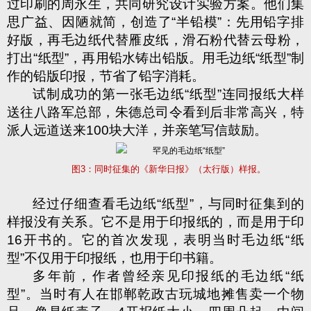
过印刷的
周永生
，
共同研究设计实验方案。他们集
思广益
、
因陋就简，创造了“半铅模”：先用铅字排
好版，再毛边纸代替雁皮纸，滑石粉代替云母粉，
打出“纸型”，再
用铅水
铸出铅版。用
毛边纸“纸型”制
作的
铅版印报，节省了铅字消耗。
试制成功的第一张
毛边纸
“纸型”连同
报纸
大样
送往八路军总部，朱德总司令看到后非常高兴，特
派人远道送来100块大洋，并亲笔写信鼓励。
图
3：同时征集的《新华日报》（太行版）样报。
经过仔细查看毛边纸
“纸型”
，与同时征集到的
样报没有关系。它
不是用于印
报纸的，而
是用于印
16开
书的。它的首次发现，表明当时
毛边纸
“纸
型”
不仅用于印报纸，也用于印书籍。
多年前，作
者曾经亲见
印报纸的毛边纸
“纸
型”。
当时
有人在邯郸乾政古玩城地摊售卖一个物