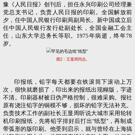
豫《人民日报》创刊后，担任永兴印刷公司经理兼
党总支书记，负责人民日报的印刷。全国解放前
夕，任中国人民银行印刷局副局长。新中国成立后
任中国人民银行发行处副处长，全国金融工会主
任，山东大学总务长等职。1975年病逝，终年78
岁。
图
2：王显周同志。
印报纸，铅字每天都要在铁滚筒下滚动上万
次，很快就磨损了，印出来的报纸出现糊版，字迹
不清。
印刷器材被日伪严格控制，很难采购。报社
原有浇注铅字的
铜模不够，损坏的铅字无法补充。
负责技术工作的副社长
王显周听说大城市采用
轮转
机印刷报纸，先将铅字排好后打出“纸型”，再制成
带弧形的
版印刷
。他受到启示，
就与
曾经在上海搞