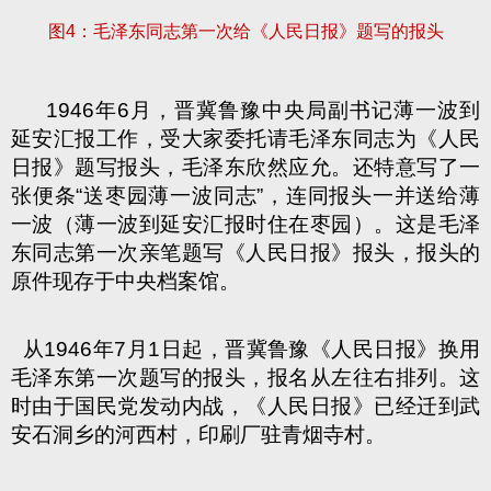
图
4
：毛泽东同志第一次给《人民日报》题写的报头
1946
年
6
月，晋冀鲁豫中央局副书记薄一波到
延安汇报工作，受大家委托请毛泽东同志为《人民
日报》题写报头，毛泽东欣然应允。还特意写了一
张便条
“
送枣园薄一波同志
”
，连同报头一并送给薄
一波（薄一波到延安汇报时住在枣园）。这是毛泽
东同志第一次亲笔题写《人民日报》报头，报头的
原件现存于中央档案馆。
从
1946
年
7
月
1
日
起，晋冀鲁豫《人民日报》换用
毛泽东第一次题写的报头，报名从左往右排列。这
时由于国民党发动内战，《人民日报》已经迁到武
安石洞乡的河西村，印刷厂驻青烟寺村。