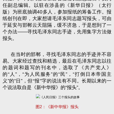
任副总编辑。以驻在涉县的《新华日报》（太行
版）为班底抽调
40
多人，参加报纸的筹备工作。报
纸创刊在即，大家想请毛泽东同志题写报头，可由
于延安与邯郸云天阻隔，缓不济急，于是想到了一
个办法
——
寻找毛泽东同志手迹，先用集字方法做
报头。
在当时的邯郸，寻找毛泽东同志的手迹并不容
易。大家经过查找和精选，最后在毛泽东同志以往
的题词和题写的刊名中，选取了《共产党人》
的
“
人
”
，
“
为人民服务
”
的
“
民
”
，
“
打倒日本帝国主
义
”
的
“
日
”
，但“报”字的说法有不同。长期以来的一
个说法取自是《新中华报》的
“
报头
”
。
图
2
：《新中华报》报头