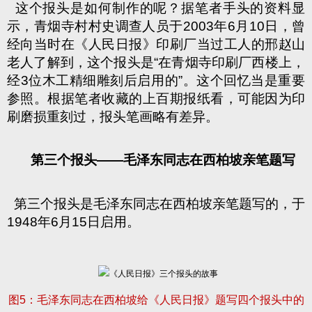
这个报头是如何制作的呢？据笔者手头的资料显
示，青烟寺村村史调查人员于
2003
年
6
月
10
日
，曾
经向当时在《人民日报》印刷厂当过工人的邢赵山
老人了解到，这个报头是
“
在青烟寺印刷厂西楼上，
经
3
位木工精细雕刻后启用的
”
。这个回忆当是重要
参照。根据笔者收藏的上百期报纸看，可能因为印
刷磨损重刻过，报头笔画略有差异。
第三个报头
——
毛泽东同志在西柏坡亲笔题写
第三个报头是毛泽东同志在西柏坡亲笔题写的，于
1948
年
6
月
15
日
启用。
图
5
：毛泽东同志在西柏坡给《人民日报》题写四个报头中的