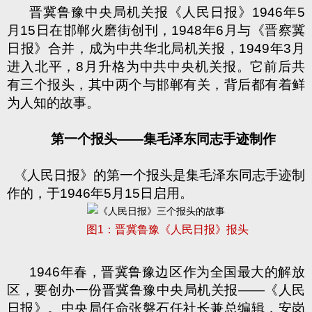
晋冀鲁豫中央局机关报《人民日报》
1946
年
5
月
15
日
在邯郸火磨街创刊，
1948
年
6
月与《晋察冀
日报》合并，成为中共华北局机关报，
1949
年
3
月
进入北平，
8
月升格为中共中央机关报。它前后共
有三个报头，其中两个与邯郸有关，背后都有着鲜
为人知的故事。
第一个报头
——
集毛泽东同志手迹制作
《人民日报》的第一个报头是集毛泽东同志手迹制
作的，于
1946
年
5
月
15
日
启用。
图
1
：晋冀鲁豫《人民日报》报头
1946
年春，晋冀鲁豫边区作为全国最大的解放
区，要创办一份晋冀鲁豫中央局机关报
——
《人民
日报》。中央局任命张磐石任社长兼总编辑，安岗