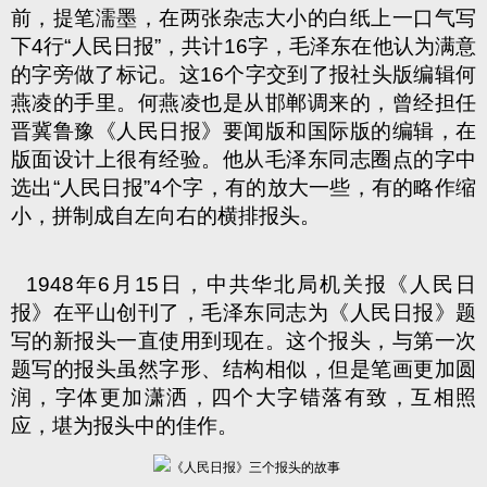
前，提笔濡墨，在两张杂志大小的白纸上一口气写
下
4
行
“
人民日报
”
，共计
16
字，毛泽东在他认为满意
的字旁做了标记。这
16
个字交到了报社头版编辑何
燕凌的手里。何燕凌也是从邯郸调来的，曾经担任
晋冀鲁豫《人民日报》要闻版和国际版的编辑，在
版面设计上很有经验。他从毛泽东同志圈点的字中
选出
“
人民日报
”4
个字，有的放大一些，有的略作缩
小，拼制成自左向右的横排报头。
1948
年
6
月
15
日，中共华北局机关报《人民日
报》在平山创刊了，毛泽东同志为《人民日报》题
写的新报头一直使用到现在。这个报头，与第一次
题写的报头虽然字形、结构相似，但是笔画更加圆
润，字体更加潇洒，四个大字错落有致，互相照
应，堪为报头中的佳作。