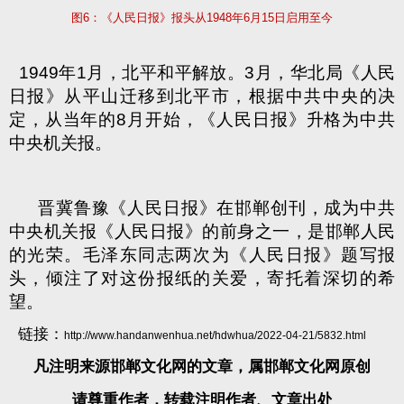
图
6
：《人民日报》报头从
1948
年
6
月
15
日启用至今
1949
年
1
月，北平和平解放。
3
月，华北局《人民
日报》从平山迁移到北平市，根据中共中央的决
定，从当年的
8
月开始，《人民日报》升格为中共
中央机关报。
晋冀鲁豫《人民日报》在邯郸创刊，成为中共
中央机关报《人民日报》的前身之一，是邯郸人民
的光荣。毛泽东同志两次为《人民日报》题写报
头，倾注了对这份报纸的关爱，寄托着深切的希
望。
链接：
http://www.handanwenhua.net/hdwhua/2022-04-21/5832.html
凡注明来源邯郸文化网的文章，属邯郸文化网原创
请尊重作者，转载注明作者、文章出处