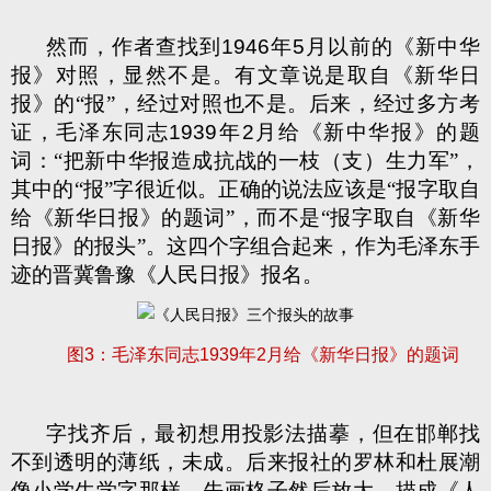
然而，作者查找到
1946
年
5
月以前的《新中华
报》对照，显然不是。有文章说是取自《新华日
报》的“报”，经过对照也不是。后来，经过多方考
证，毛泽东同志
1939
年
2
月给《新中华报》的题
词：“把新中华报造成抗战的一枝（支）生力军”，
其中的“报”字很近似。正确的说法应该是“报字取自
给《新华日报》的题词”，而不是“报字取自《新华
日报》的报头”。这四个字组合起来，作为毛泽东手
迹的晋冀鲁豫《人民日报》报名。
图
3
：毛泽东同志
1939
年
2
月给《新华日报》的题词
字找齐后，最初想用投影法描摹，但在邯郸找
不到透明的薄纸，未成。后来报社的罗林和杜展潮
像小学生学字那样，先画格子然后放大，描成《人