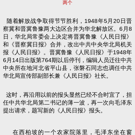
两个
随着解放战争取得节节胜利，
1948
年
5
月
20
日
晋
察冀和晋冀鲁豫两大边区合并为华北解放区。
6
月
8
日
，华北局常委会上决定将晋冀鲁豫《人民日报》
和《晋察冀日报》合并，改出中共中央华北局机关
报《人民日报》。晋冀鲁豫《人民日报》于
1948
年
6
月
14
日
出版第
764
期以后停刊，编辑人员迁往中共
中央所在地河北省平山县，张磐石同志也调任中共
华北局宣传部副部长兼《人民日报》社长。
这时，再沿用以前的报头显然已经不合时宜了，担
任中共华北局第二书记的薄一波，再一次向毛泽东
提出请求，题写新的《人民日报》报头。
在西柏坡的一个农家院落里，毛泽东坐在窗