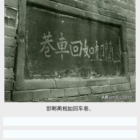
邯郸蔺相如回车巷。