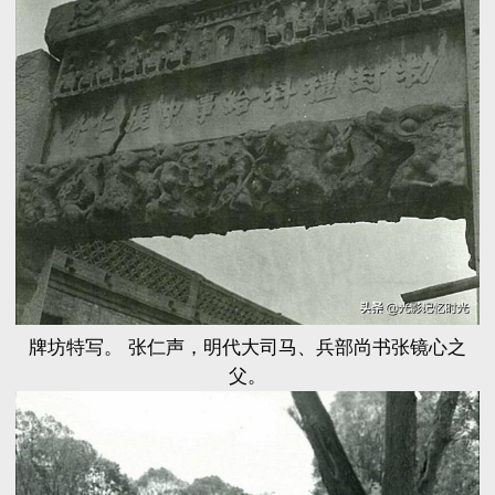
牌坊特写。 张仁声，明代大司马、兵部尚书张镜心之
父。