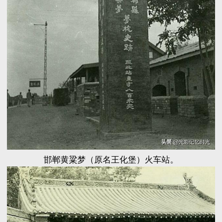
邯郸黄粱梦（原名王化堡）火车站。