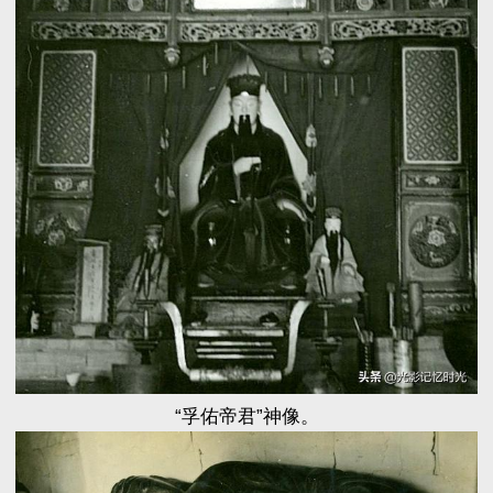
“孚佑帝君”神像。