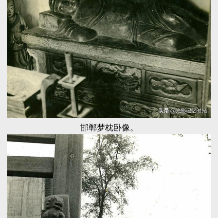
邯郸梦枕卧像。