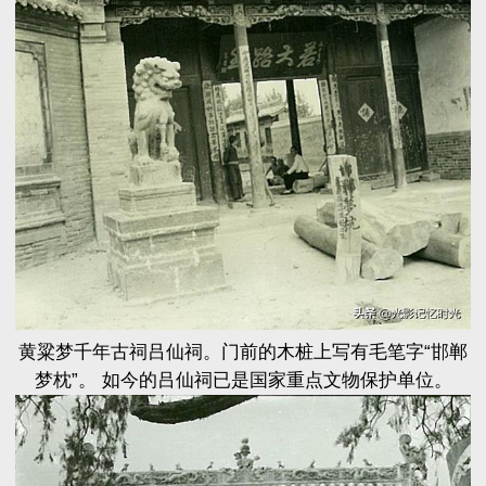
黄粱梦千年古祠吕仙祠。门前的木桩上写有毛笔字“邯郸
梦枕”。 如今的吕仙祠已是国家重点文物保护单位。