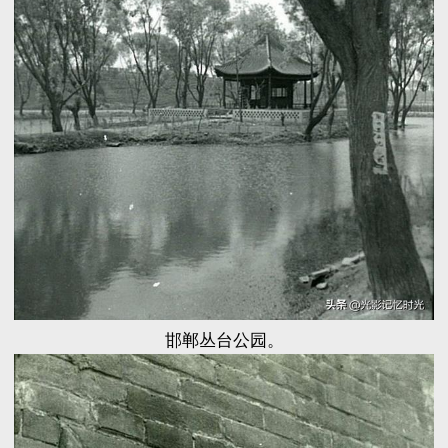
邯郸丛台公园。