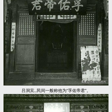
吕洞宾,,民间一般称他为“孚佑帝君”。