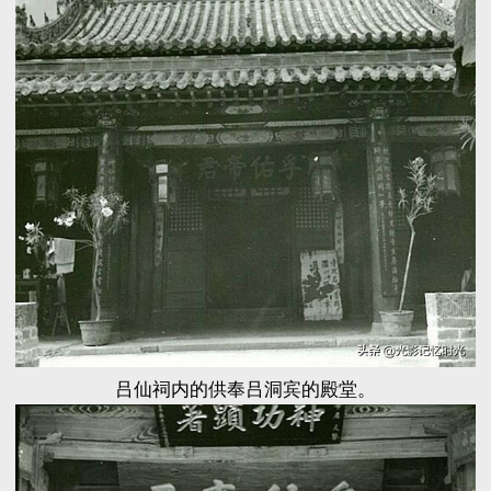
吕仙祠内的供奉吕洞宾的殿堂。