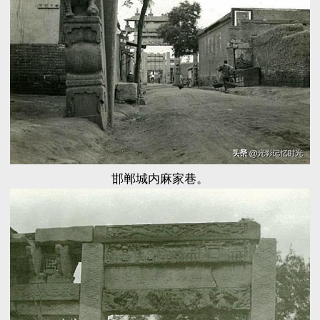
邯郸城内麻家巷。