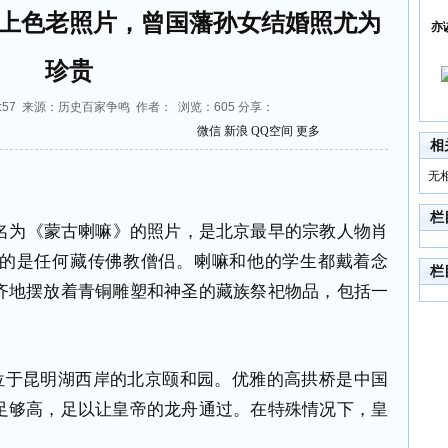
北京上色老照片，曾国藩孙女结婚照尤为
亦
珍贵
9:12:57 来源：历史百家争鸣 作者： 浏览：
605
分享：
微信
新浪
QQ空间
更多
相
无
栏
名为《蒙古喇嘛》的照片，是北京最早的宗教人物肖
的是任何藏传佛教僧侣。喇嘛和他的学生都戴着念
栏
齐地摆放着青铜雕塑和神圣的藏族祭祀物品，包括一
位于昆明湖西岸的北京颐和园。优雅的高拱桥是中国
足够高，足以让皇帝的龙舟通过。在特殊情况下，皇
。