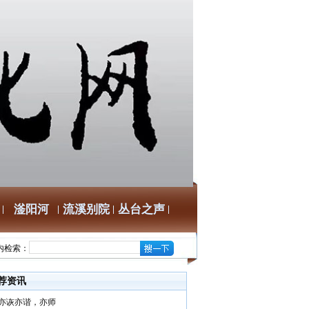
滏阳河
流溪别院
丛台之声
内检索：
荐资讯