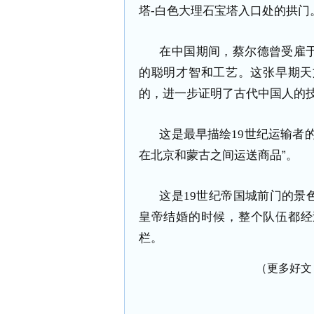
塔
-
白色大理石宝塔入口处的拱门
在中国期间，蔡尔德曾受雇
的聪明才智和工艺。这张早期天
的，进一步证明了古代中国人的
这是最早描绘
19
世纪运输者
在北京和蒙古之间运送商品”。
这是
19
世纪帝国城前门的景
皇帝结婚的时候，整个队伍都经
栏。
（更多好文 请