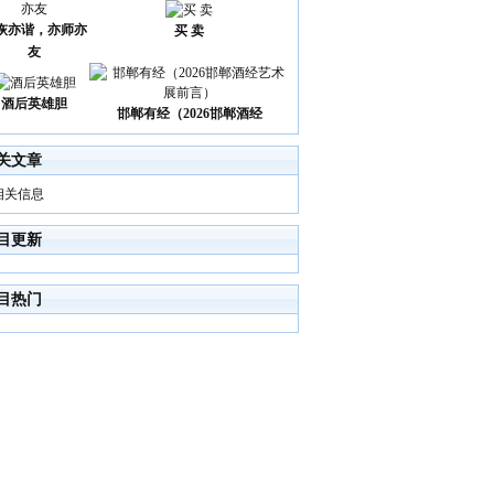
诙亦谐，亦师亦
买 卖
友
酒后英雄胆
邯郸有经（2026邯郸酒经
关文章
相关信息
目更新
目热门