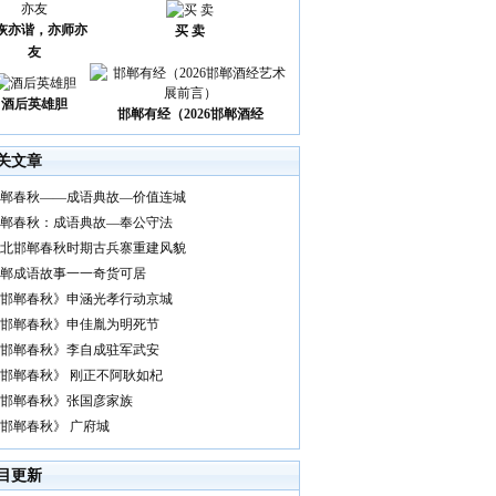
诙亦谐，亦师亦
买 卖
友
酒后英雄胆
邯郸有经（2026邯郸酒经
关文章
郸春秋——成语典故—价值连城
郸春秋：成语典故—奉公守法
北邯郸春秋时期古兵寨重建风貌
郸成语故事一一奇货可居
邯郸春秋》申涵光孝行动京城
邯郸春秋》申佳胤为明死节
邯郸春秋》李自成驻军武安
邯郸春秋》 刚正不阿耿如杞
邯郸春秋》张国彦家族
邯郸春秋》 广府城
目更新