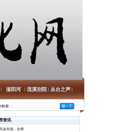
滏阳河
流溪别院
丛台之声
内检索：
荐资讯