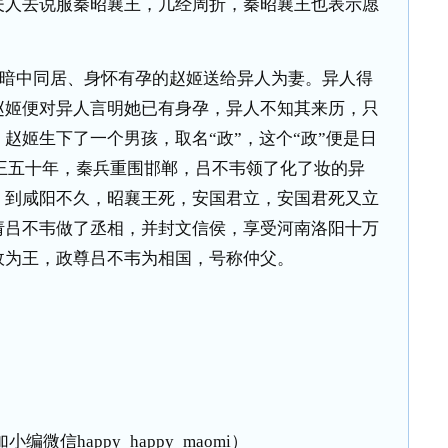
夫人去说服秦昭襄王，几经周折，秦昭襄王也表示愿
暗中同居、身怀有孕的赵姬送给异人为妻。异人得
赵姬便对异人言明她已有身孕，异人不知其来历，只
赵姬生下了一个男孩，取名“政”，这个“政”便是日
王五十年，秦兵重围邯郸，吕不韦领了化了妆的异
。到咸阳不久，昭襄王死，安国君立，安国君死又立
请吕不韦做了丞相，并封文信侯，享受河南洛阳十万
政为王，政尊吕不韦为相国，号称仲父。
微信happy_happy_maomi）