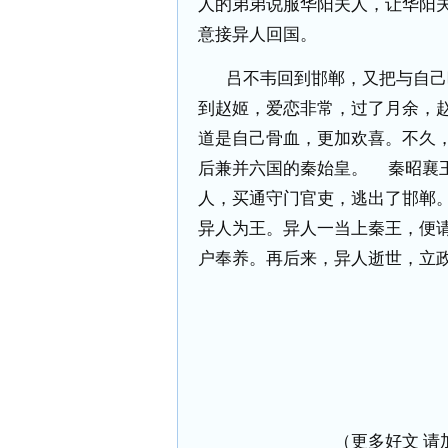
人的弟弟说服华阳夫人，让华阳
意接异人回国。
吕不韦回到邯郸，又把与自己
到赵姬，爱恋非常，过了月余，
道是自己骨血，更加欢喜。不久，
后兼并六国的秦始皇。
秦昭襄
人，买通守门官吏，逃出了邯郸
异人为王。异人一当上秦王，便
户奉养。再后来，异人逝世，立
（更多好文 请加小编