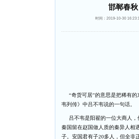
邯郸春秋
时间：2019-10-30 16
“奇货可居”的意思是把稀有
韦列传》中吕不韦说的一句话。
吕不韦是阳翟的一位大商人，
秦国留在赵国做人质的秦异人相
子。安国君有子
20
多人，但全非