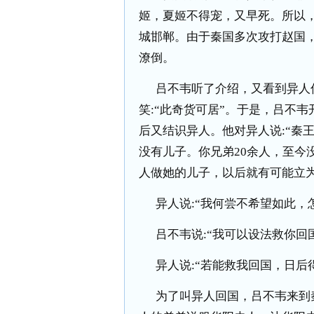
姬，夏姬不得宠，又早死。所以
城邯郸。由于秦国多次攻打赵国
潦倒。
吕不韦听了介绍，又看到异人
笑
:
“此奇货可居”。于是，吕不
后又结识异人。他对异人说
:
“秦
没有儿子。你兄弟
20
余人，至今
人做她的儿子，以后就有可能立为
异人说
:
“我何尝不希望如此，
吕不韦说
:
“我可以设法救你回
异人说
:
“若能救我回国，日后
为了叫异人回国，吕不韦来到