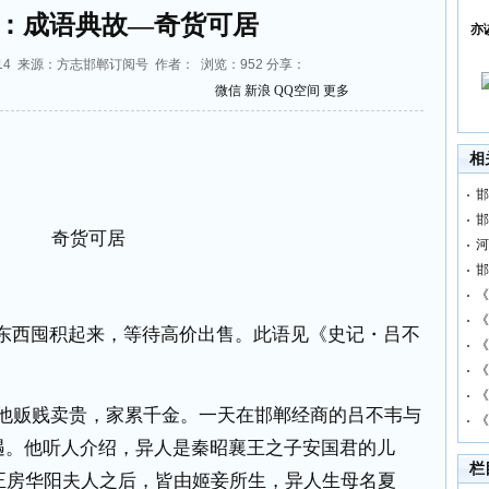
：成语典故—奇货可居
亦
:23:14 来源：方志邯郸订阅号 作者： 浏览：
952
分享：
微信
新浪
QQ空间
更多
相
邯
邯
奇货可居
河
邯
《
《
的东西囤积起来，等待高价出售。此语见《史记
・
吕不
《
《
《
他贩贱卖贵，家累千金。一天在邯郸经商的吕不韦与
《
遇。他听人介绍，异人是秦昭襄王之子安国君的儿
栏
正房华阳夫人之后，皆由姬妾所生，异人生母名夏