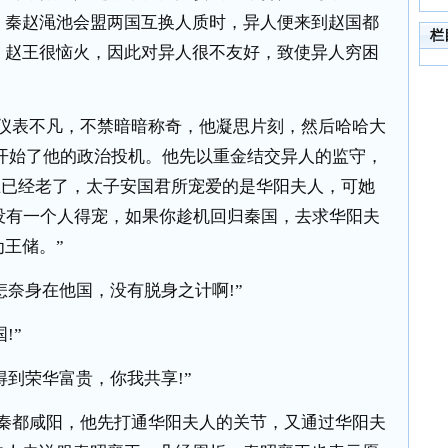
，秦赵渑池会盟两国互换人质时，异人便来到赵国都
栏
，赵王很恼火，因此对异人很不友好，致使异人穷困
仪表不凡，不禁暗暗称奇，他凝思片刻，然后哈哈大
韦开始了他的政治投机。他先以重金结交异人的监守，
王已经老了，太子安国君所宠爱的是华阳夫人，可她
没有一个人得宠，如果你趁机回归秦国，去求华阳夫
王储。”
怎奈身在他国，没有脱身之计啊
!
”
国
!
”
得到荣华富贵，你我共享
!
”
秦都咸阳，他先打通华阳夫人的关节，又通过华阳夫