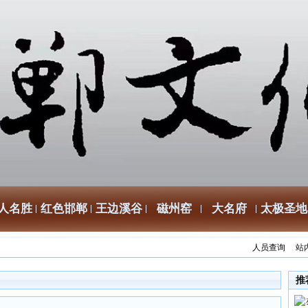
人名胜
红色邯郸
王边溪谷
磁州窑
大名府
太极圣地
人员查询
站
推