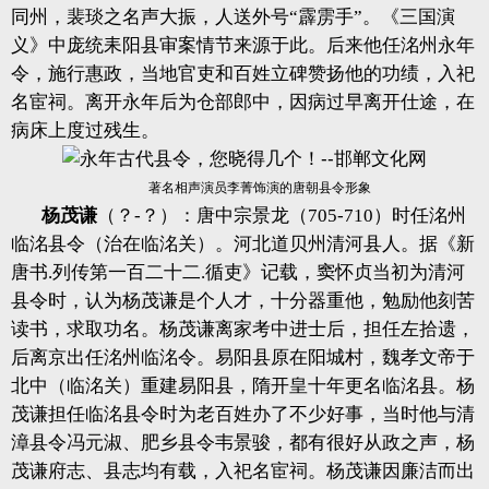
同州，裴琰之名声大振，人送外号“霹雳手”。《三国演
义》中庞统耒阳县审案情节来源于此。后来他任洺州永年
令，施行惠政，当地官吏和百姓立碑赞扬他的功绩，入祀
名宦祠。离开永年后为仓部郎中，因病过早离开仕途，在
病床上度过残生。
著名相声演员李菁饰演的唐朝县令形象
杨茂谦
（？-？）：唐中宗景龙（705-710）时任洺州
临洺县令（治在临洺关）。河北道贝州清河县人。据《新
唐书.列传第一百二十二.循吏》记载，窦怀贞当初为清河
县令时，认为杨茂谦是个人才，十分器重他，勉励他刻苦
读书，求取功名。杨茂谦离家考中进士后，担任左拾遗，
后离京出任洺州临洺令。易阳县原在阳城村，魏孝文帝于
北中（临洺关）重建易阳县，隋开皇十年更名临洺县。杨
茂谦担任临洺县令时为老百姓办了不少好事，当时他与清
漳县令冯元淑、肥乡县令韦景骏，都有很好从政之声，杨
茂谦府志、县志均有载，入祀名宦祠。杨茂谦因廉洁而出