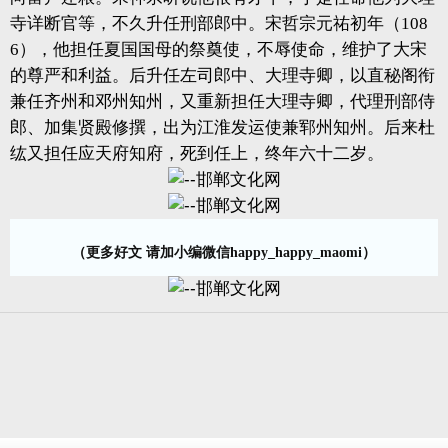
寺详断官等，不久升任刑部郎中。宋哲宗元祐初年（108
6），他担任夏国国母的祭奠使，不辱使命，维护了大宋
的尊严和利益。后升任左司郎中、大理寺卿，以直秘阁衔
兼任齐州和邓州知州，又重新担任大理寺卿，代理刑部侍
郎、加集贤殿修撰，出为江淮发运使兼郓州知州。后来杜
纮又担任应天府知府，死到任上，终年六十二岁。
（更多好文 请加小编微信happy_happy_maomi）