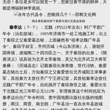
无语！各位老乡可以留意一下，您家过春节请的财神，大
都是增福财神李诡祖。
隋末唐初秦琼胯下黄骠马肩扛瓦面金装锏
秦孝达
（？-？）：北魏（约522年左右）时广平郡广
年令（治在故城）。1995年济南市一处工地施工时，出土
了秦琼之父秦爱墓志铭，上面赫然有“祖孝达魏广年县
令”。秦琼字叔宝，齐州历城（今山东济南）人，唐朝开
国将领，凌烟阁二十四功臣之一。关于秦琼的出身，《隋
唐演义》说其祖为北齐太宰秦旭，其父为北齐武卫大将军
秦彝；《历城县志》记载秦琼出身寒微，世代冶铁。秦爱
墓志铭出土后，方知秦琼之父秦爱曾任北齐咸阳王录事参
军，其祖秦方太曾任齐广宁王府记室，其曾祖秦孝达曾任
北魏广平郡广年令，自此揭开了秦琼身世之谜。秦爱出生
于北魏正光三年即公元522年，常理推算这个时间也应为
秦孝达出任广年令时间。查中国地图出版社出版的地图
册，两汉、两晋、南北朝，广年县治一直在永年县故城