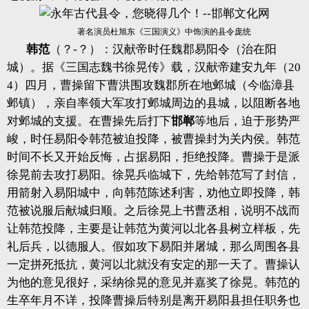
著名演员杜旭东《三国演义》中饰演的县令庞统
韩范
（？-？）：汉献帝时任魏郡易阳令（治在阳
城）。据《三国志魏书徐晃传》载，汉献帝建安九年（20
4）四月，曹操留下曹洪围攻魏郡所在地邺城（今临漳县
邺镇），亲自率领大军攻打邺城周边的县城，以阻断各地
对邺城的支援。在曹操先后打下
邯郸
等地后，迫于形势严
峻，时任易阳令韩范被迫投降，被曹操封为关内侯。韩范
时间不长又开始反悔，占据易阳，拒绝投降。曹操于是派
徐晃前去攻打易阳。徐晃兵临城下，先给韩范写了封信，
用箭射入易阳城中，向韩范陈述利害，劝他立即投降，韩
范被说服后献城归顺。之后徐晃上书曹丞相，说明不战而
让韩范投降，主要是让韩范为黄河以北各县树立样板，先
礼后兵，以德服人。假如攻下易阳并屠城，那么周围各县
一定拼死抵抗，黄河以北就没有安定的那一天了。曹操认
为他的意见很好，采纳徐晃的意见并嘉奖了徐晃。韩范的
生卒年月不详，投降曹操后特别是离开易阳县担任职务也