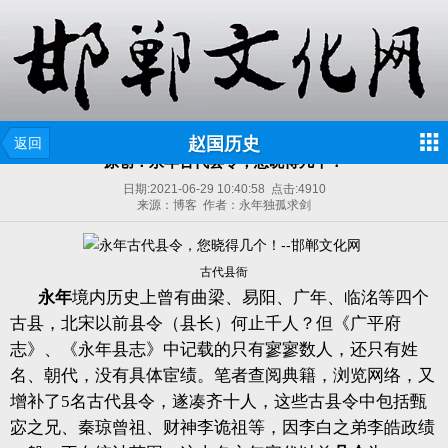
赵国历史
返回
原创：永年古代县令，您晓得几个！
日期:
2021-06-29 10:40:58
点击:
4910
来源：博客 作者：永年独孤求剑
古代县衙
永年
境内历史上曾有曲梁、易阳、广年、临洺等四个
古县，北宋以前县令（县长）何止千人？但《广平府
志》、《永年县志》中记载的只有寥寥数人，还只有姓
名、朝代，没有具体宦绩。笔者查阅典籍，浏览网络，又
增补了5名古代县令，遂凑齐十人，这些古县令中包括甄
宓之兄、秦琼曾祖、财神李诡祖等，因李白之弟李皓政绩