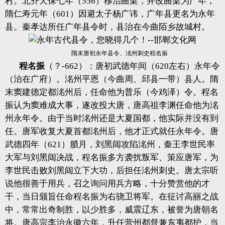
村。北齐天保七年（556）移治曲梁，并改曲梁为广年，
隋仁寿元年（601）因避太子杨广讳，广年县更名为永年
县。秦孝达所任广年县令时，县治在今曲陌乡故城村。
隋末唐初永年县令、洺州刺史程名振
程名振
（？-662）：唐初武德年间（620左右）永年令
（治在广府）。洺州平恩（今曲周、邱县一带）县人。隋
末窦建德定都洺州后，任命他为普乐（今鸡泽）令。程名
振认为窦难成大事，遂改投大唐，唐高祖李渊任命他为洺
州永年令。由于当时洺州还是大夏国都，他实际并没有到
任。唐军收复大夏首都洺州后，他才正式就任永年令。唐
武德四年（621）腊月，刘黑闼攻陷洺州，秦王李世民率
大军与刘黑闼决战，程名振多方袭扰叛军、策应唐军，为
李世民击败刘黑闼立下大功，后担任洺州刺史。唐太宗听
说他很善于用兵，召之询问用兵方略，十分赞赏他的才
干，当日颁旨任命程名振为右骁卫将军。在征讨高丽之战
中，常常出奇制胜，以少胜多，威震辽东，被誉为唐朝名
将。唐高宗李治永徽六年，升任营州都督兼东夷都护，当