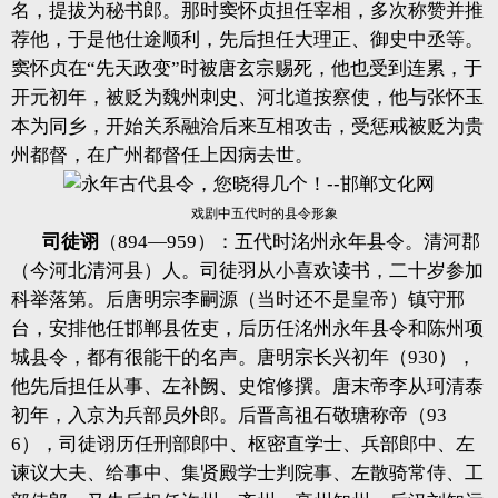
名，提拔为秘书郎。那时窦怀贞担任宰相，多次称赞并推
荐他，于是他仕途顺利，先后担任大理正、御史中丞等。
窦怀贞在“先天政变”时被唐玄宗赐死，他也受到连累，于
开元初年，被贬为魏州刺史、河北道按察使，他与张怀玉
本为同乡，开始关系融洽后来互相攻击，受惩戒被贬为贵
州都督，在广州都督任上因病去世。
戏剧中五代时的县令形象
司徒诩
（894—959）：五代时洺州永年县令。清河郡
（今河北清河县）人。司徒羽从小喜欢读书，二十岁参加
科举落第。后唐明宗李嗣源（当时还不是皇帝）镇守邢
台，安排他任邯郸县佐吏，后历任洺州永年县令和陈州项
城县令，都有很能干的名声。唐明宗长兴初年（930），
他先后担任从事、左补阙、史馆修撰。唐末帝李从珂清泰
初年，入京为兵部员外郎。后晋高祖石敬瑭称帝（93
6），司徒诩历任刑部郎中、枢密直学士、兵部郎中、左
谏议大夫、给事中、集贤殿学士判院事、左散骑常侍、工