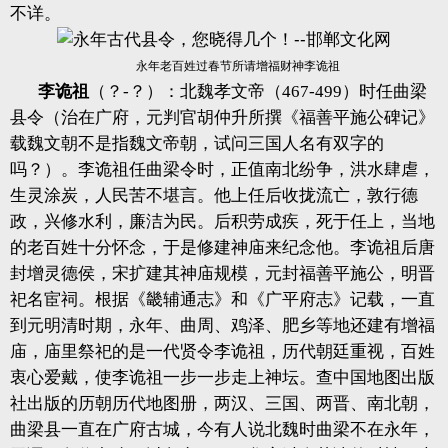
不详。
永年老百姓过春节所请增福财神李诡祖
李诡祖
（？-？）：北魏孝文帝（467-499）时任曲梁
县令（治在广府，元判官胡仲升所撰《福善平施公碑记》
载魏文朝不是指魏文帝朝，试问三国人名有双字的
吗？）。李诡祖任曲梁令时，正值南北纷争，洪水肆虐，
生灵涂炭，人民苦不堪言。他上任后收拢流亡，敦行德
政，兴修水利，廉洁为民。后积劳成疾，死于任上，当地
的老百姓十分怀念，于是修建神庙来纪念他。李诡祖后唐
封增灵德侯，宋扩建其神庙规模，元封福善平施公，明晋
祀名宦祠。根据《畿辅通志》和《广平府志》记载，一直
到元明清时期，永年、曲周、鸡泽、肥乡等地还建有增福
庙，庙里祭祀的是一代贤令李诡祖，历代朝廷重视，百姓
衷心爱戴，使李诡祖一步一步走上神坛。查中国地图出版
社出版的历朝历代地图册，两汉、三国、两晋、南北朝，
曲梁县一直在广府古城，今有人说北魏时曲梁不在永年，