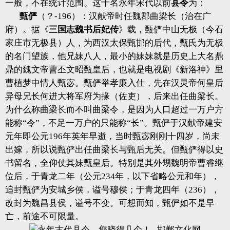
一般，不在统计范围。这十名永年宋代以前
县令
为：
甄俨
（？-196）：汉献帝时任魏郡曲梁长（治在广
府）。据《
三国志魏书后妃传
》载，甄俨中山无极（今石
家庄市无极县）人，为西汉太保甄邯的后代，甄氏为无极
的名门望族，他兄妹八人，最小的妹妹就是历史上大名鼎
鼎的魏文帝曹丕文昭甄皇后，也就是电视剧《新洛神》里
曹植梦中情人甄宓。甄俨举孝廉入仕，先在汉灵帝何皇后
异母兄长何进大将军府为掾（佐吏），后来出任曲梁长。
为什么称曲梁长而不叫曲梁令，是因为人口超过一万户方
能称“令”，不足一万户的只能称“长”。甄俨于汉献帝建安
元年即公元196年英年早逝，当时甄宓刚刚十四岁，尚未
出嫁，所以说甄俨出任曲梁长与甄后无关。但甄俨得以史
书留名，全仰仗其妹甄皇后。特别是其外甥魏明帝曹睿继
位后，于青龙二年（公元234年，以下省略公元和年），
追封甄俨为安城乡侯，谥号穆侯；于青龙四年（236），
改封为魏昌县侯，谥号不变。可想而知，甄俨如不是早
亡，前途不可限量。