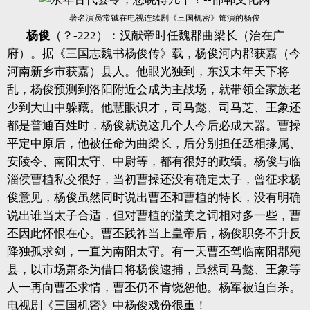
著名演员常铖在电视连续剧《三国机密》饰演的杨俊
杨俊
（？-222）：汉献帝时任魏郡曲梁长（治在广
府）。据《三国志魏书杨俊传》载，杨俊河内郡获嘉（今
河南新乡市获嘉）县人。他眼光独到，东汉末年天下将
乱，杨俊预测到洛阳附近会成为主战场，就带领全家族老
少到大山中躲藏。他慧眼识才，司马懿、司马芝、王象还
都是普通百姓时，杨俊就说这几个人今后必成大器。曹操
平定中原后，他被任命为曲梁长，后分别担任丞相掾属、
安陵令、南阳太守、中尉等，都有很好的政绩。杨俊与临
淄侯曹植私交很好，当初曹操还没有确定太子，曾征求杨
俊意见，杨俊虽然同时说出曹丕和曹植的特长，没有明确
说出谁当太子合适，但对曹植的溢美之词相对多一些，曹
丕因此怀恨在心。曹丕践祚当上皇帝后，杨俊职务不升反
降独孤求剑，一直为南阳太守。有一天曹丕驾临南阳郡宛
县，以市场萧条为借口将杨俊逮捕，虽然司马懿、王象等
人一再向曹丕求情，曹丕仍不肯饶恕他。杨军被迫自杀。
电视剧《三国机密》中杨俊戏份很重！