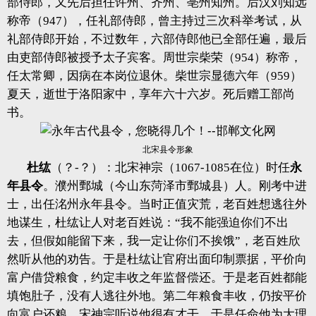
部侍郎，又先后担任许州、齐州、亳州知州。后汉刘知远
称帝（947），任礼部侍郎，曾主持过三次科举考试，从
礼部侍郎开始，不过数年，六部侍郎他已全部任遍，最后
由吏部侍郎被授予太子宾客。周世宗柴荣（954）称帝，
任太常卿，因病在本岗位退休。柴世宗显德六年（959）
夏天，逝世于洛阳家中，享年六十六岁。死后赠工部尚
书。
北宋县令形象
杜纮
（？-？）：北宋神宗（1067-1085在位）时任
永
年县令
。濮州鄄城（今山东菏泽市鄄城县）人。刚考中进
士，出任洺州永年县令。当时正值灾荒，老百姓想逃往外
地谋生，杜纮让人对老百姓说：“我不能强迫你们不出
去，但假如能留下来，我一定让你们不挨饿”，老百姓欣
然听从他的劝告。于是杜纮让官府出面印制票据，平价向
富户借贷粮食，约定丰收之年监督偿还。于是老百姓都能
填饱肚子，没有人逃往外地。第二年粮食丰收，仍按平价
向富户还粮。宋神宗听说他很有才干，于是任命他为大理