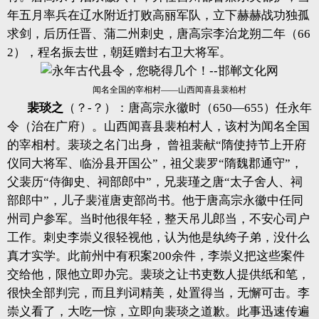
年五月率兵在辽水附近打败高丽军队，立下赫赫战功独孤
求剑，后历任晋、蒲二州刺史，唐高宗李治龙朔二年（66
2），程名振去世，朝廷赠封右卫大将军。
闻名全国的宰相村——山西闻喜县裴柏村
裴琰之
（？-？）：唐高宗永徽时（650—655）任永年
令（治在广府）。山西闻喜县裴柏村人，该村为闻名全国
的宰相村。裴琰之名门出身， 曾祖裴献“隋使持节上开府
仪同大将军、临汾县开国公”，祖父裴罗“隋魏郡通守”，
父裴历“侍御史、祠部郎中”，兄裴瑾之唐“太子舍人、祠
部郎中”，儿子裴漼唐吏部尚书。他于唐高宗永徽中任同
州司户参军。当时他很年轻，整天吊儿郎当，不安心司户
工作。刺史李崇义很轻视他，认为他是纨绔子弟，没什么
真才实学。此前州中有积案200余件，李崇义把这些案件
交给他，限他立即办完。裴琰之让书吏数人提供纸和笔，
很快全部判完，而且判词精美，处置得当，无懈可击。李
崇义看了，大吃一惊，立即向裴琰之道歉。此事迅速传遍