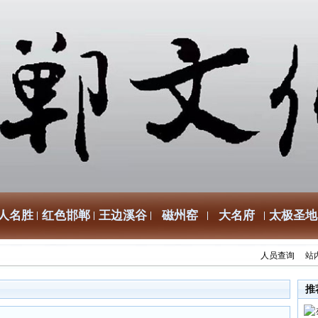
人名胜
红色邯郸
王边溪谷
磁州窑
大名府
太极圣地
人员查询
站
推