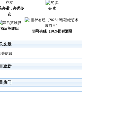
诙亦谐，亦师亦
买 卖
友
酒后英雄胆
邯郸有经（2026邯郸酒经
关文章
相关信息
目更新
目热门