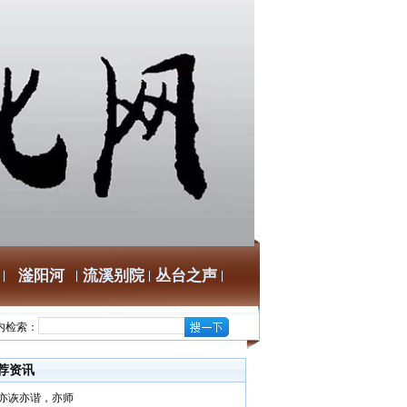
滏阳河
流溪别院
丛台之声
内检索：
荐资讯