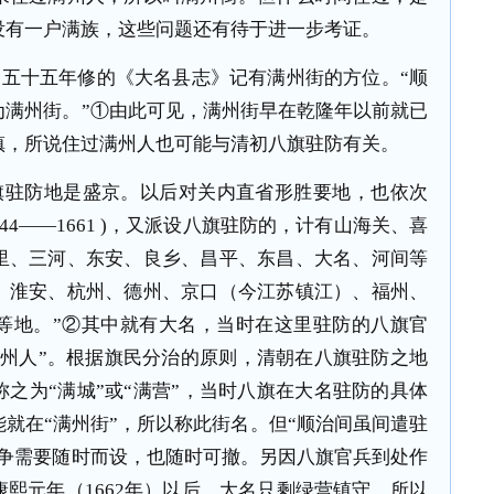
没有一户满族，这些问题还有待于进一步考证。
五十五年修的《大名县志》记有满州街的方位。“顺
为满州街。”①由此可见，满州街早在乾隆年以前就已
镇，所说住过满州人也可能与清初八旗驻防有关。
旗驻防地是盛京。以后对关内直省形胜要地，也依次
44
——
1661 )
，又派设八旗驻防的，计有山海关、喜
里、三河、东安、良乡、昌平、东昌、大名、河间等
、淮安、杭州、德州、京口（今江苏镇江）、福州、
等地。”②其中就有大名，当时在这里驻防的八旗官
满州人”。根据旗民分治的原则，清朝在八旗驻防之地
之为“满城”或“满营”，当时八旗在大名驻防的具体
就在“满州街”，所以称此街名。但“顺治间虽间遣驻
战争需要随时而设，也随时可撤。另因八旗官兵到处作
康熙元年（
1662
年）以后，大名只剩绿营镇守，所以