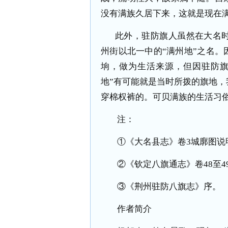
没有满族久居下来，这就是现在
此外，驻防旗人虽然在大名
州街以北一中的“满州地”之名
垧，做为生活来源，但因驻防旗
地”有可能就是当时所拨的旗地
穿棉权裤的。可贝满族的生活习
注：
①《大名县志》卷
3
城廓图说
②《钦定八旗通志》卷
48
至
4
③《荆州驻防八旗志》序。
作者简介