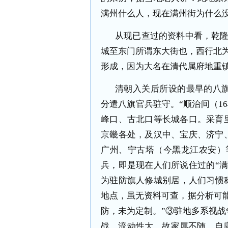
满州什么人，现在满州街为什么
从现已查过的资料中看，乾隆
城至东门所谓东大街也，西行北
形成，因为大名在清代属府地重
清朝入关后所设的最早的八
分遣八旗官兵驻守。“顺治间（
16
峰口、古北口等长城各口。采育
京畿各处，及汉中、宝庆、济宁
广州、宁古塔（今黑龙江农安）
兵，即是现在人们所说住过的“
为驻防旗人修城别居，人们习惯称
地点，虽无资料可查，据分析可能
防，未为定制。”③驻地多系视
战，流动性大，故家属不随。自