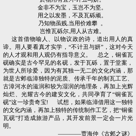
金非不为宝，玉岂不为坚。
用之以发墨，不及瓦砾顽。
乃知物虽贱
,
当用价难攀
。
岂惟瓦砾尔
,
用人从古难。
这首借物喻人、以物议政的诗，道出用人的真
谛。用人要看真才实学，“不计丑与妍”，这对今天
的人才观和用人观仍有指导意义。
总之，铜雀瓦
砚确实是古今罕见的名砚，发于瓦砾，置于堂案，
为世人所珍爱，因为有其独一无二的文化内涵，那
就是古邺临漳独特的泥质、传承千年的制瓦工艺、
古漳河水的滋润和较为湿润的地理条，再加上光辉
灿烂、光耀古今的建安文化，共同孕育了“铜雀瓦
砚”这一珍贵奇宝
!
试想，如果临漳借用这一独特
的文化内涵，再加上独特的传统制作工艺，把“铜雀
瓦砚”打造成旅游产品，其开发前景一定会一片光
明。
————贾海仲《古邺之谜》