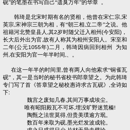
砚”的笔墨在书写自己“遗臭万年”的华章
。
韩琦是北宋时期有名的贤相，他曾在宋仁宗
,
宋
英宗
,
宋神宗三朝为相，有“朝三相
,
立二帝”之说。他
祖籍河北赞皇县人
,
其
2
岁时随父迁入相州
(
今安阳
)
，
长大后外出为官
,
故有人称其为相州安阳人。宋至和
二年
(
公元
1055
年
)
二月，韩琦因病回到相州
为知
州
,
在安阳为官一年半时间
,
、。
在这一年半的时间里
,
曾有两人向他索求“铜雀瓦
砚”，其一是当时的秘书省校书郎章望之。为此韩琦
专门写了首《答章望之秘校惠诗求古瓦砚》
,
全诗如
下
:
魏宫之废知几春
,
其间万事成埃尘。
唯有昭阳殿瓦不可坏
,
埋没旷野迷荒榛
!
陶甄之法世莫得
,
但贵美璞逾方珉。
数百年来取为砚
,
墨光烂发波成轮。