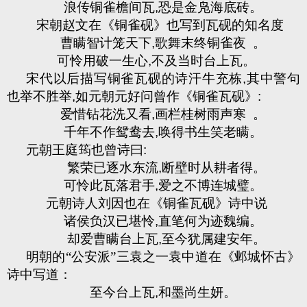
浪传铜雀檐间瓦
,
恐是金凫海底砖。
宋朝赵文在《铜雀砚》也写到瓦砚的知名度
曹瞒智计笼天下
,
歌舞末终铜雀夜
。
可怜用破一生心
,
不及当时台上瓦。
宋代以后描写铜雀瓦砚的诗汗牛充栋
,
其中警句
也举不胜举
,
如元朝元好问曾作《铜雀瓦砚》
:
爱惜钻花洗又看
,
画栏桂树雨声寒
。
千年不作鸳鸯去
,
唤得书生笑老瞒。
元朝王庭筠也曾诗曰
:
繁荣已逐水东流
,
断壁时从耕者得。
可怜此瓦落君手
,
爱之不博连城璧。
元朝诗人刘因也在《铜雀瓦砚》诗中说
诸侯负汉已堪怜
,
直笔何为迹魏编。
却爱曹瞒台上瓦
,
至今犹属建安年。
明朝的“公安派”三袁之一袁中道在《邺城怀古》
诗中写道：
至今台上瓦
,
和墨尚生妍。