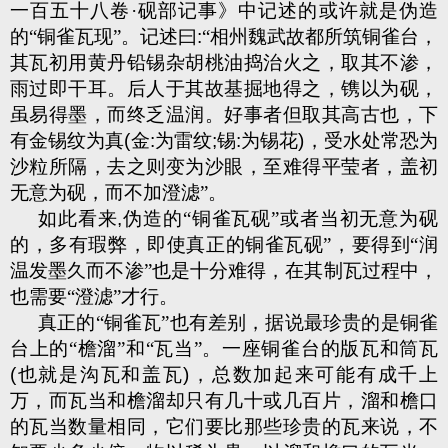
一百五十八卷·砚部记事》中记述的或许就是伪造
的“铜雀瓦现”。记述曰
:
“相州魏武故都所筑铜雀台，
其瓦初用黄丹铅锡杂胡桃油捣治火之，取其不渗，
雨过即干耳。后人于其故基掘地得之，镌以为砚，
虽易得墨，而终乏温润。好事者但取其高古也，下
有金锡纹为真
(
金
:
为雷纹
;
锡
:
为锡花
)
，受水处常恐为
沙粒所隔，去之则变为沙眼，至难得平莹者，盖初
无意为砚，而不加澄滤”。
如此看来
,
伪造的“铜雀瓦砚”或者当初无意为砚
的，多有瑕弊，即使真正的铜雀瓦砚”，要得到“润
温发墨久而不渗”也是十分难得，在其制瓦过程中，
也需要“澄滤”才行。
真正的“铜雀瓦”也有差别，据说最珍贵的是铜雀
台上的“檐溜”和“瓦当”。一座铜雀台的版瓦和筒瓦
(
也就是沟瓦和盖瓦
)
，总数加起来可能有成千上
万，而瓦当和檐溜却只有几十或几百片，溜和檐口
的瓦当数量相同，它们要比那些珍贵的瓦来说，不