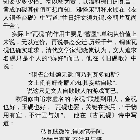
知要少多少倍。物以稀为贵，以溜和檐口的瓦当，
凿成的砚其价值可想而知。难怪宋朝释永顾在《友
人铜雀台砚》中写道
:“
往日奸文须九锡
,
今朝片瓦尚
千金”。
实际上“瓦砚”的作用主要是“蓄墨”
,
单纯从价值上
来说，无以定价。再说事态变迁
,
历经千年，铜雀瓦
砚也确实难求，清代文学家纪晓岚认为，文人追求
名砚只是个人的“癖好”而已，他在《旧砚歌》中
说：
“铜雀台址颓无遗
,
何乃剩瓦多如斯
?
文士例有好奇癖
,
心知其妄姑自欺”。
说这只是文人自欺欺人的游戏而已。
欧阳修由追求虚名的“名砚”联想到用人，金砚
也好，玉砚也好，
瓦砚也罢，关键在实用，“于物
用有宜，不计丑与妍”。
他在《古瓦砚》诗中写
道：
砖瓦贱微物
,
得厕笔墨间。
於物用有宜
,
不计丑与妍。