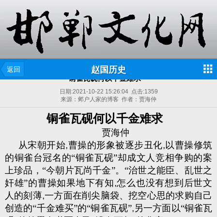
赵国历史
返回
铜雀瓦砚何以千金难求
日期:
2021-10-22 15:26:04
点击:
1359
来源：邺户人家的博客 作者：贾海仲
铜雀瓦砚何以千金难求
贾海仲
从宋朝开始
,
曹操的形象被逐步丑化
,
以曹操修筑
的铜雀台冠名的“铜雀瓦砚”却成文人竞相争购的案
上珍品，“今朝片瓦尚千金”。“治世之能臣、乱世之
奸雄”的曹操如果地下有知
,
怎么也没有想到后世文
人的刻薄
,
一方面在削尖脑袋、挖空心思的求购自己
创造的“千金难买”的“铜雀瓦砚”
,
另一方面以“铜雀瓦