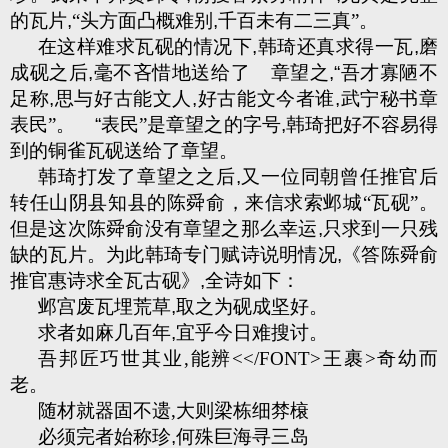
的瓦片
,
“头方面凸概难别
,
千百未有二三真”。
在这样难求瓦砚的情况下
,
韩琦还真求得一瓦
,
磨
成砚之后
,
毫不吝惜地送给了
章望之
,“
吾才寡陋不
足称
,
思与好古能文人
,
好古能文今者谁
,
武宁秘书章
表民”。
“
表民”是章望之的字号
,
韩琦把好不容易得
到的铜雀瓦砚送给了章望。
韩琦打发了章望之之后
,
又一位同朝曾任推官后
转任山阴县知县的陈舜俞，来信求索邺城“瓦砚”。
但是这次陈舜俞没有章望之那么幸运
,
只求到一只残
缺的瓦片。为此韩琦专门赋诗说明情况
,
《答陈舜俞
推官惠诗求全瓦古砚》
,
全诗如下：
邺宫废瓦埋荒草
,
取之为砚成坚好。
求者如麻几百年
,
宜乎今日难搜讨。
吾邦匠巧世其业
,
能辨
<</FONT>
王裹
>
奇幼而
老。
随材就器固不遗
,
大则梁栋细棼榱
必须完者始称珍
,
何殊巨海寻三岛