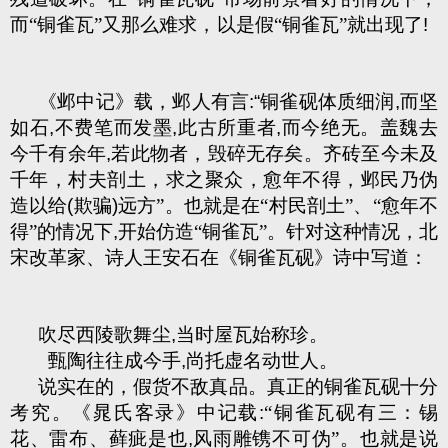
而“铜雀瓦”又那么难求，以是假“铜雀瓦”就出现了
!
《邺中记》载，邺人有言
:“
铜雀砚体质细润
,
而坚
如石
,
不费笔而发墨
,
此古所重者
,
而今绝无。盖魏去
今千有余年
,
若此物者，毁碎无存矣。齐砖至今未及
千年，村夫剖土，求之聚众，愈年不得，邺民乃伪
造以给
(
欺骗
)
远方”。也就是在“村民剖土”、“愈年不
得”的情况下
,
开始仿造“铜雀瓦”。针对这种情况，北
宋改革家、诗人王安石在《铜雀瓦砚》诗中写道：
吹尽西陵歌舞尘
,
当时屋瓦始称珍。
甄陶往往成今手
,
尚托虚名动世人。
说实在的，假货不敌真品。真正的铜雀瓦砚十分
考究。《晁氏客录》中记载
:
“铜雀瓦砚有三：锡
花、雷布、藓疵是也
,
风雨雕镌不可伪”。也就是说