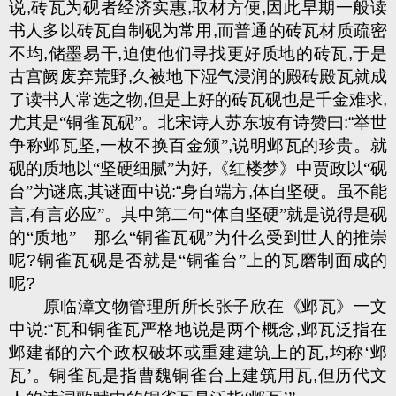
说
,
砖瓦为砚者经济实惠
,
取材方便
,
因此早期一般读
书人多以砖瓦自制砚为常用
,
而普通的砖瓦材质疏密
不均
,
储墨易干
,
迫使他们寻找更好质地的砖瓦
,
于是
古宫阙废弃荒野
,
久被地下湿气浸润的殿砖殿瓦就成
了读书人常选之物
,
但是上好的砖瓦砚也是千金难求
,
尤其是“铜雀瓦砚”。北宋诗人苏东坡有诗赞曰
:“
举世
争称邺瓦坚
,
一枚不换百金颁”
,
说明邺瓦的珍贵。就
砚的质地以“坚硬细腻”为好
,
《红楼梦》中贾政以“砚
台”为谜底
,
其谜面中说
:“
身自端方
,
体自坚硬。虽不能
言
,
有言必应”。其中第二句“体自坚硬”就是说得是砚
的“质地”
那么“铜雀瓦砚”为什么受到世人的推崇
呢
?
铜雀瓦砚是否就是“铜雀台”上的瓦磨制面成的
呢
?
原临漳文物管理所所长张子欣在《邺瓦》一文
中说
:“
瓦和铜雀瓦严格地说是两个概念
,
邺瓦泛指在
邺建都的六个政权破坏或重建建筑上的瓦
,
均称‘邺
瓦’。铜雀瓦是指曹魏铜雀台上建筑用瓦
,
但历代文