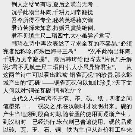
荆人之璧尚有瑕
,
夏后之璜岂无考
。
况乎此物出坏陶
,
千耕万则常翻搅
吾今所得不专全
,
秘若英瑶藉文缠
君诗苦择未如意
,
持赠只虞笑绝倒。
君不见镇主尺二瑁四寸
,
大小虽异皆君宝。
韩琦在诗中再次表述了寻求全瓦的不容易
,“
必须
完者始称珍
,
何殊巨海寻三岛”
，“况乎此物出坏陶
,
千耕万厕常翻搅”。最后韩琦给他寄去“片瓦”
,
并解
说
:“
君不见镇圭尺二瑁四寸
,
大小虽异皆君宝”。
从
这两首诗中可以看出邺城“铜雀瓦砚”的珍贵
,
那么邺
城产出的“瓦砾”——铜雀瓦砚何以如此珍贵
?
天下文
人何以对“铜雀瓦砚”情有独钟？
古代文人书写离不开笔、墨、砚、纸，四者之间
笔墨第一，
砚次之
,
纸在汉朝时才发明出来。砚的
产生当追溯到殷商时期
,
随着墨的使用而逐渐产生，
到汉朝时
已经流行
,
宋代则已普遍使用。砚的品质
以砖、瓦、玉、石、铜、铁为主
,
但从造价和工料来