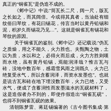
真正的“铜雀瓦”是伪造不成的。
《邺中记》中说
:“
筒瓦长二尺，阔一尺，版瓦
之长如之，而其阔倍。今或得其真者，当油处有细
纹俗曰琴纹，有花曰锡花，传言当时以黄丹铅锡和
泥，积岁久而锡花乃见…”。这就是铜雀瓦有锡花和
琴纹的原因。
关于铜雀瓦的鉴别
,
《邺中记》还记载说
:“
伪瓦
之质燥，用之不能久，火力胜也。夫甄陶之物，土
以为质，水以和之，必得火而后成，火力方胜则嘆
而水绝，虽有黄丹铅锡，焉能润泽哉？惟古瓦与
砖，没地中数百年，感霜雪风雨之润既久，火力已
绝复受水气，所以含蓄润泽，而资水发墨也”。也就
是说古瓦和砖在地下埋没数百年，火力已绝，又受
水气，便成了含蓄润性而发墨滋水的瓦砚材料了，
这是造假者办不到的，即使作假造出“铜雀瓦砚”，
也得不到铜雀瓦砚的效果。
清朝陈梦雷、蒋廷锡编著的《古今图书集成·第