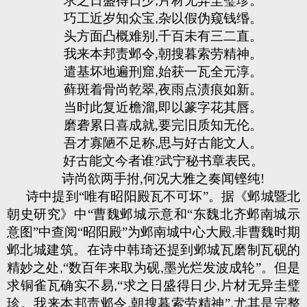
求之日盛得日少
,
片材无异圭璧珍。
巧工近岁知众宝
,
杂以假伪窥钱缗。
头方面凸概难别
,
千百未有三二直。
我来本邦责邺令
,
朝搜暮索劳精神。
遣基坏地遍刑窟
,
始获一瓦全元淳
。
藓斑着骨尚乾翠
,
夜雨点渍痕如新。
当时此复近檐溜
,
即以篆字花其唇。
磨砻累日喜成就
,
要完旧质知无伦。
吾才寡陋不足称
,
思与好古能文人。
好古能文今者谁
?
武宁秘书章表民。
诗尚欲两手拊
,
何况大雅之奏闻铿纯
!
诗中提到“唯有昭阳殿瓦不可坏”。据《邺城暨北
朝史研究》中“曹魏邺城示意和“东魏北齐邺南城示
意图”中查阅“昭阳殿”为邺南城中心大殿
,
非曹魏时期
邺北城建筑。在诗中韩琦还提到邺城瓦磨制瓦砚的
精妙之处
,
“数百年来取为砚
,
墨光烂发波成轮”。但是
求铜雀瓦确实不易
,
“求之日盛得日少
,
片材无异圭璧
珍。我来本邦责邺令
,
朝搜暮索劳精神”
,
尤其是完整