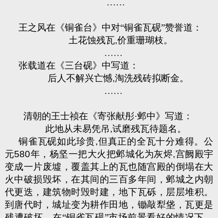
……
王之风在《铜雀台》中对“铜雀瓦砚”赞誉道：
土花蚀残瓦
,
价重珊瑚枝。
……
张载道在《三台砚》中写道：
后人不解兴亡憾
,
淘洗残砖拟断金。
……
清朝的王士祯在《寄张献彤·邺中》写道：
此地从未易凭吊
,
试磨残瓦待题名。
铜雀瓦砚如此珍贵
,
但真正的全瓦十分难得。公
元
580
年，杨坚一把大火把邺城化为灰烬
,
宫阙殿宇
变成一片废墟，覆盖其上的瓦也随宫殿的倒塌在大
火中破损毁坏，在其间的三百多年间，邺城之内朝
代更迭，建筑物时毁时建，地下瓦砾，层层堆积。
到唐代时，城址变为耕作田地，锄敲犁垡，瓦更是
残遭破坏。在“铜雀瓦砚”市场前景看好的情况下，