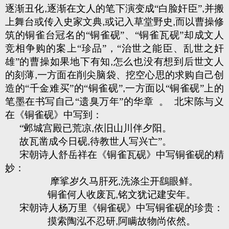
逐渐丑化
,
逐渐在文人的笔下演变成“白脸奸臣”
,
并搬
上舞台或传入史家文典
,
或记入草堂野史
,
而以曹操修
筑的铜雀台冠名的“铜雀砚”、“铜雀瓦砚”却成文人
竞相争购的案上“珍品”，“治世之能臣、乱世之奸
雄”的曹操如果地下有知
,
怎么也没有想到后世文人
的刻薄
,
一方面在削尖脑袋、挖空心思的求购自己创
造的“千金难买”的“铜雀砚”
,
一方面以“铜雀砚”上的
笔墨在书写自己“遗臭万年”的华章
。
北宋陈与义
在《铜雀砚》中写到：
“邺城宫殿已荒凉
,
依旧山川伴夕阳。
故瓦凿成今日砚
,
待教世人写兴亡”。
宋朝诗人舒岳祥在《铜雀瓦砚》中写铜雀砚的精
妙：
摩挲岁久马肝死
,
洗涤尘开鷂眼鲜。
铜雀何人收废瓦
,
铭文犹记建安年。
宋朝诗人杨万里《铜雀砚》中写铜雀砚的珍贵：
摸索陶泓不忍研
,
阿瞒故物尚依然。