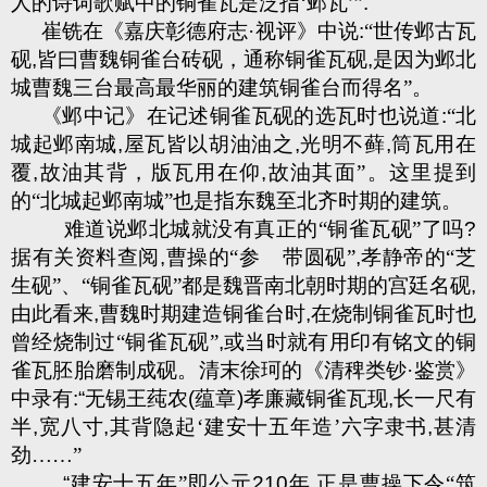
人的诗词歌赋中的铜雀瓦是泛指‘邺瓦’”
.
崔铣在《嘉庆彰德府志·视评》中说
:
“世传邺古瓦
砚
,
皆曰曹魏铜雀台砖砚，通称铜雀瓦砚
,
是因为邺北
城曹魏三台最高最华丽的建筑铜雀台而得名”。
《邺中记》在记述铜雀瓦砚的选瓦时也说道
:
“北
城起邺南城
,
屋瓦皆以胡油油之
,
光明不藓
,
筒瓦用在
覆
,
故油其背，版瓦用在仰
,
故油其面”。这里提到
的“北城起邺南城”也是指东魏至北齐时期的建筑。
难道说邺北城就没有真正的“铜雀瓦砚”了吗
?
据有关资料查阅
,
曹操的“参
带圆砚”
,
孝静帝的“芝
生砚”、“铜雀瓦砚”都是魏晋南北朝时期的宫廷名砚
,
由此看来
,
曹魏时期建造铜雀台时
,
在烧制铜雀瓦时也
曾经烧制过“铜雀瓦砚”
,
或当时就有用印有铭文的铜
雀瓦胚胎磨制成砚。清末徐珂的《清稗类钞·鉴赏》
中录有
:“
无锡王莼农
(
蕴章
)
孝廉藏铜雀瓦现
,
长一尺有
半
,
宽八寸
,
其背隐起‘建安十五年造’六字隶书
,
甚清
劲……”
“
建安十五年”即公元
210
年
,
正是曹操下令“筑