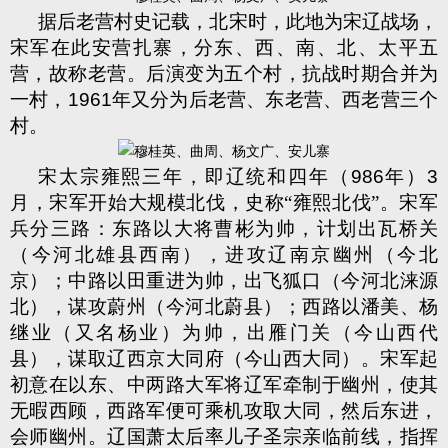
据后老营村史记载，北宋时，此地为宋辽战场，
宋军在此安营扎寨，分东、西、南、北、太平五
营，故称老营。后演变为五个村，抗战时期合并为
一村，
1961
年又分为后老营、东老营、西老营三个
村。
宋太宗雍熙三年，即辽统和四年（
986
年）
3
月，宋军开始大规模北伐，史称“雍熙北伐”。宋军
兵分三路：东路以大将曹彬为帅，计划出瓦桥关
（今河北雄县西南），进攻辽南京幽州（今北
京）；中路以田重进为帅，出飞狐口（今河北涞源
北），谋攻蔚州（今河北蔚县）；西路以潘美、杨
继业（又名杨业）为帅，出雁门关（今山西代
县），谋取辽西京大同府（今山西大同）。宋军起
初意在以东、中两路大军将辽军牵制于幽州，使其
无暇西顾，西路军便可乘机攻取大同，然后东进，
会师幽州。辽国萧太后率儿子圣宗亲临前线，指挥