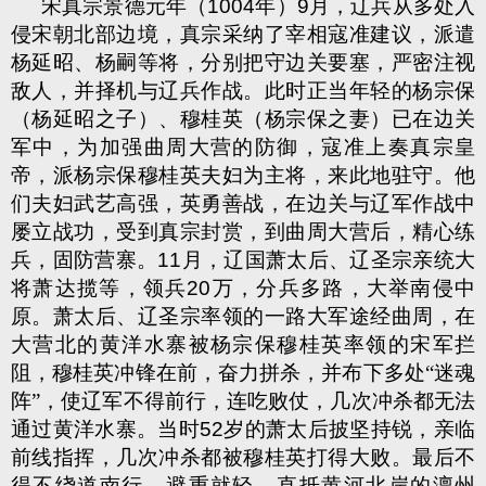
宋真宗景德元年（
1004
年）
9
月，辽兵从多处入
侵宋朝北部边境，真宗采纳了宰相寇准建议，派遣
杨延昭、杨嗣等将，分别把守边关要塞，严密注视
敌人，并择机与辽兵作战。此时正当年轻的杨宗保
（杨延昭之子）、穆桂英（杨宗保之妻）已在边关
军中，为加强曲周大营的防御，寇准上奏真宗皇
帝，派杨宗保穆桂英夫妇为主将，来此地驻守。他
们夫妇武艺高强，英勇善战，在边关与辽军作战中
屡立战功，受到真宗封赏，到曲周大营后，精心练
兵，固防营寨。
11
月，辽国萧太后、辽圣宗亲统大
将萧达揽等，领兵
20
万，分兵多路，大举南侵中
原。萧太后、辽圣宗率领的一路大军途经曲周，在
大营北的黄洋水寨被杨宗保穆桂英率领的宋军拦
阻，穆桂英冲锋在前，奋力拼杀，并布下多处“迷魂
阵”，使辽军不得前行，连吃败仗，几次冲杀都无法
通过黄洋水寨。当时
52
岁的萧太后披坚持锐，亲临
前线指挥，几次冲杀都被穆桂英打得大败。最后不
得不绕道南行，避重就轻，直抵黄河北岸的澶州