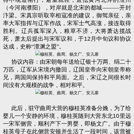
（今河南濮阳），对岸就是北宋的都城———开封
汴梁。宋真宗听取宰相寇准的建议，御驾亲征，亲
率大军指挥与辽军作战，宋军士气高涨，接连取得
胜利。辽兵孤军深入，粮草不济，大将萧达揽战
死，萧太后提出与宋军议和，于
12
月中旬议和协议
达成，史称“澶渊之盟”。
协议内容：由宋朝每年送给辽银十万两、绢二十
万匹，辽军从宋境内撤回，辽国皇帝向宋朝皇帝称
兄，两国间保持和平局面。之后，宋辽之间很长时
间没有大规模的战争，相对和平。
此后，驻守曲周大营的穆桂英准备分娩，为了给
婴儿一个安静的环境，穆桂英随到大营东北
10
里远
一宋军侧营，顺利产下一男婴，即杨文广。由于穆
桂英母子在此侧营安顿并生活了一段时间，该营被