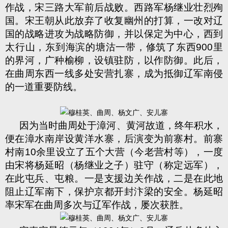
作战，宋三路大军前后战败。西路军杨继业壮烈殉
国。宋王朝从此放弃了收复幽州的打算，一改对辽
国的战略进攻为战略防御，并以保定为中心，西到
太行山，东到海滨的塘沽一带，修筑了东西
900
里
的界河，广种榆柳，设镇驻防，以作防御。此后，
在曲周东西一线多处安营扎寨，成为抵御辽军南侵
的一道重要防线。
因为当时曲周处于漳河、黄河故道，终年积水，
便在漳水南岸设黄洋水寨，后演变为前寨村。前寨
村南
10
余里设立了五个大营（今老营村等），一度
由宋将杨延昭（杨继业之子）驻守（称定远军），
在此屯兵、屯粮。一是支援边关作战，二是在此地
阻止辽军南下，保护京都开封汴梁的安全。杨延昭
率宋军在曲周多次与辽军作战，屡次获胜。