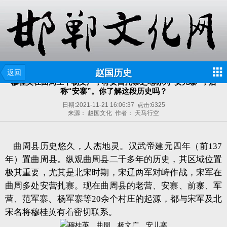
赵国历史
返回
穆桂英在曲周生下杨文广，将安营扎寨之地称为“安儿寨”，后
称“安寨”。你了解这段历史吗？
日期:
2021-11-21 16:06:37
点击:
6325
来源： 赵国文化 作者： 天马行空
曲周县历史悠久，人杰地灵。汉武帝建元四年（前137
年）置曲周县。纵观曲周县二千多年的历史，其区域位置
极其重要，尤其是北宋时期，宋辽两军对峙作战，宋军在
曲周多处安营扎寨。现在曲周县的老营、安寨、前寨、军
营、范军寨、杨军寨等20余个村庄的起源，都与宋军及北
宋名将穆桂英有着密切联系。